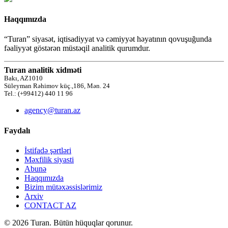
Haqqımızda
“Turan” siyasət, iqtisadiyyat və cəmiyyət həyatının qovuşuğunda
fəaliyyət göstərən müstəqil analitik qurumdur.
Turan analitik xidməti
Bakı, AZ1010
Süleyman Rəhimov küç.,186, Mən. 24
Tel.: (+99412) 440 11 96
agency@turan.az
Faydalı
İstifadə şərtləri
Məxfilik siyasti
Abunə
Haqqımızda
Bizim mütəxəssislərimiz
Arxiv
CONTACT AZ
© 2026 Turan. Bütün hüquqlar qorunur.