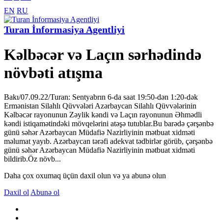
EN
RU
Turan İnformasiya Agentliyi
Kəlbəcər və Laçın sərhədində
növbəti atışma
Bakı/07.09.22/Turan: Sentyabrın 6-da saat 19:50-dən 1:20-dək
Ermənistan Silahlı Qüvvələri Azərbaycan Silahlı Qüvvələrinin
Kəlbəcər rayonunun Zəylik kəndi və Laçın rayonunun Əhmədli
kəndi istiqamətindəki mövqelərini atəşə tutublar.Bu barədə çərşənbə
günü səhər Azərbaycan Müdafiə Nazirliyinin mətbuat xidməti
məlumat yayıb. Azərbaycan tərəfi adekvat tədbirlər görüb, çərşənbə
günü səhər Azərbaycan Müdafiə Nazirliyinin mətbuat xidməti
bildirib.Öz növb...
Daha çox oxumaq üçün daxil olun və ya abunə olun
Daxil ol
Abunə ol