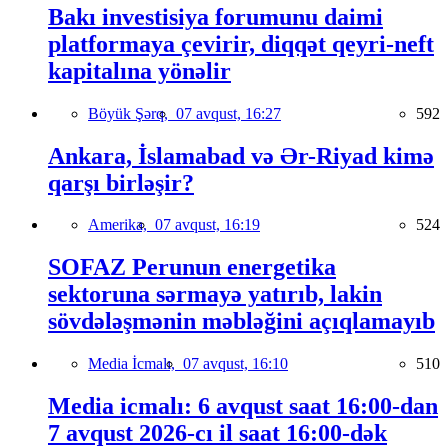
Bakı investisiya forumunu daimi
platformaya çevirir, diqqət qeyri-neft
kapitalına yönəlir
Böyük Şərq,
07 avqust, 16:27
592
Ankara, İslamabad və Ər-Riyad kimə
qarşı birləşir?
Amerika,
07 avqust, 16:19
524
SOFAZ Perunun energetika
sektoruna sərmayə yatırıb, lakin
sövdələşmənin məbləğini açıqlamayıb
Media İcmalı,
07 avqust, 16:10
510
Media icmalı: 6 avqust saat 16:00-dan
7 avqust 2026-cı il saat 16:00-dək