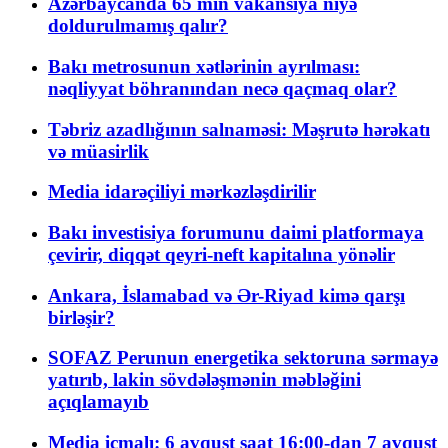
Azərbaycanda 65 min vakansiya niyə
doldurulmamış qalır?
Bakı metrosunun xətlərinin ayrılması:
nəqliyyat böhranından necə qaçmaq olar?
Təbriz azadlığının salnaməsi: Məşrutə hərəkatı
və müasirlik
Media idarəçiliyi mərkəzləşdirilir
Bakı investisiya forumunu daimi platformaya
çevirir, diqqət qeyri-neft kapitalına yönəlir
Ankara, İslamabad və Ər-Riyad kimə qarşı
birləşir?
SOFAZ Perunun energetika sektoruna sərmayə
yatırıb, lakin sövdələşmənin məbləğini
açıqlamayıb
Media icmalı: 6 avqust saat 16:00-dan 7 avqust