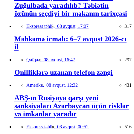
Zuğulbada yaradılıb? Təbiətin
özünün seçdiyi bir məkanın tarixçəsi
Ekspress təhlil,
08 avqust, 17:07
317
Məhkəmə icmalı: 6–7 avqust 2026-cı
il
Qafqaz,
08 avqust, 16:47
297
Onilliklərə uzanan telefon zəngi
Amerika,
08 avqust, 12:32
431
ABŞ-ın Rusiyaya qarşı yeni
sanksiyaları Azərbaycan üçün risklər
və imkanlar yaradır
Ekspress təhlil,
08 avqust, 00:52
516