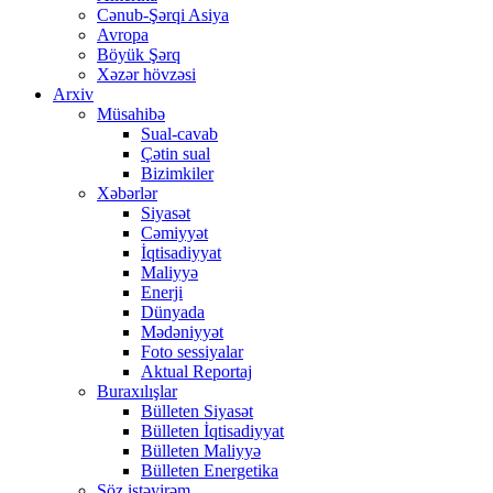
Cənub-Şərqi Asiya
Avropa
Böyük Şərq
Xəzər hövzəsi
Arxiv
Müsahibə
Sual-cavab
Çətin sual
Bizimkiler
Xəbərlər
Siyasət
Cəmiyyət
İqtisadiyyat
Maliyyə
Enerji
Dünyada
Mədəniyyət
Foto sessiyalar
Aktual Reportaj
Buraxılışlar
Bülleten Siyasət
Bülleten İqtisadiyyat
Bülleten Maliyyə
Bülleten Energetika
Söz istəyirəm