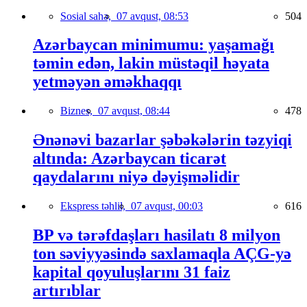
Sosial sahə,
07 avqust, 08:53
504
Azərbaycan minimumu: yaşamağı
təmin edən, lakin müstəqil həyata
yetməyən əməkhaqqı
Biznes,
07 avqust, 08:44
478
Ənənəvi bazarlar şəbəkələrin təzyiqi
altında: Azərbaycan ticarət
qaydalarını niyə dəyişməlidir
Ekspress təhlil,
07 avqust, 00:03
616
BP və tərəfdaşları hasilatı 8 milyon
ton səviyyəsində saxlamaqla AÇG-yə
kapital qoyuluşlarını 31 faiz
artırıblar