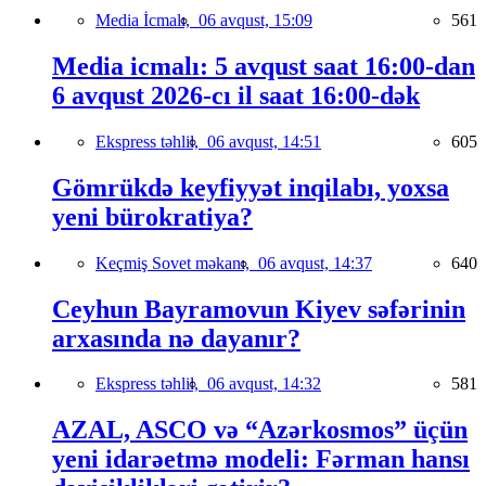
Media İcmalı,
06 avqust, 15:09
561
Media icmalı: 5 avqust saat 16:00-dan
6 avqust 2026-cı il saat 16:00-dək
Ekspress təhlil,
06 avqust, 14:51
605
Gömrükdə keyfiyyət inqilabı, yoxsa
yeni bürokratiya?
Keçmiş Sovet məkanı,
06 avqust, 14:37
640
Ceyhun Bayramovun Kiyev səfərinin
arxasında nə dayanır?
Ekspress təhlil,
06 avqust, 14:32
581
AZAL, ASCO və “Azərkosmos” üçün
yeni idarəetmə modeli: Fərman hansı