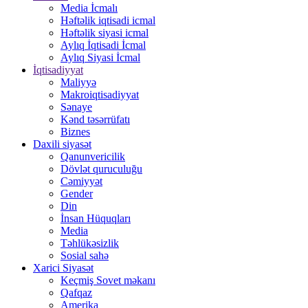
Media İcmalı
Həftəlik iqtisadi icmal
Həftəlik siyasi icmal
Aylıq İqtisadi İcmal
Aylıq Siyasi İcmal
İqtisadiyyat
Maliyyə
Makroiqtisadiyyat
Sənaye
Kənd təsərrüfatı
Biznes
Daxili siyasət
Qanunvericilik
Dövlət quruculuğu
Cəmiyyət
Gender
Din
İnsan Hüquqları
Media
Təhlükəsizlik
Sosial sahə
Xarici Siyasət
Keçmiş Sovet məkanı
Qafqaz
Amerika