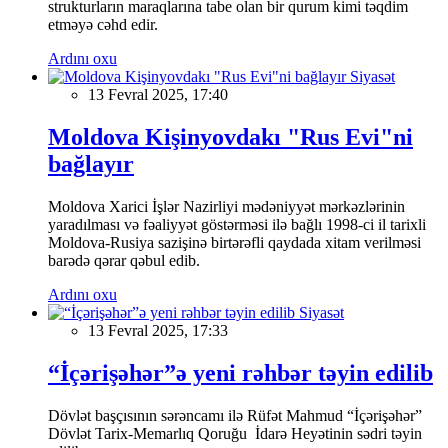
strukturların maraqlarına tabe olan bir qurum kimi təqdim
etməyə cəhd edir.
Ardını oxu
Siyasət
13 Fevral 2025, 17:40
Moldova Kişinyovdakı "Rus Evi"ni
bağlayır
Moldova Xarici İşlər Nazirliyi mədəniyyət mərkəzlərinin
yaradılması və fəaliyyət göstərməsi ilə bağlı 1998-ci il tarixli
Moldova-Rusiya sazişinə birtərəfli qaydada xitam verilməsi
barədə qərar qəbul edib.
Ardını oxu
Siyasət
13 Fevral 2025, 17:33
“İçərişəhər”ə yeni rəhbər təyin edilib
Dövlət başçısının sərəncamı ilə Rüfət Mahmud “İçərişəhər”
Dövlət Tarix-Memarlıq Qoruğu İdarə Heyətinin sədri təyin