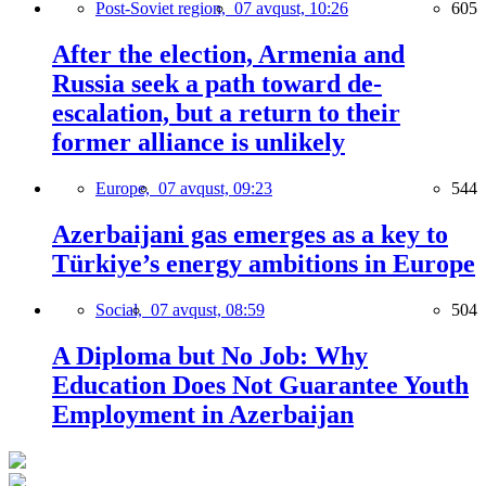
Post-Soviet region,
07 avqust, 10:26
605
After the election, Armenia and
Russia seek a path toward de-
escalation, but a return to their
former alliance is unlikely
Europe,
07 avqust, 09:23
544
Azerbaijani gas emerges as a key to
Türkiye’s energy ambitions in Europe
Social,
07 avqust, 08:59
504
A Diploma but No Job: Why
Education Does Not Guarantee Youth
Employment in Azerbaijan