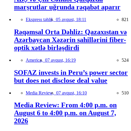
marşrutlar uğrunda rəqabət aparır
Ekspress təhlil,
05 avqust, 18:11
821
Rəqəmsal Orta Dəhliz: Qazaxıstan və
Azərbaycan Xəzərin sahillərini fiber-
optik xətlə birləşdirdi
America,
07 avqust, 16:19
524
SOFAZ invests in Peru’s power sector
but does not disclose deal value
Media Review,
07 avqust, 16:10
510
Media Review: From 4:00 p.m. on
August 6 to 4:00 p.m. on August 7,
2026