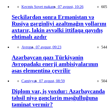
Keçmiş Sovet məkanı,
07 avqust, 10:26
605
Seçkilərdən sonra Ermənistan və
Rusiya gərginliyi azaltmağın yollarını
axtarır, lakin əvvəlki ittifaqa qayıdış
ehtimalı azdır
Avropa,
07 avqust, 09:23
544
Azərbaycan qazı Türkiyənin
Avropadakı enerji ambisiyalarının
əsas elementinə çevrilir
Cəmiyyət,
07 avqust, 08:59
504
Diplom var, iş yoxdur: Azərbaycanda
təhsil niyə gənclərin məşğulluğuna
təminat vermir?