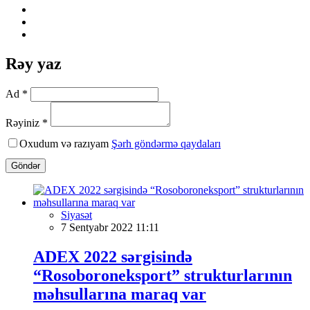
Rəy yaz
Ad *
Rəyiniz *
Oxudum və razıyam
Şərh göndərmə qaydaları
Göndər
Siyasət
7 Sentyabr 2022 11:11
ADEX 2022 sərgisində
“Rosoboroneksport” strukturlarının
məhsullarına maraq var