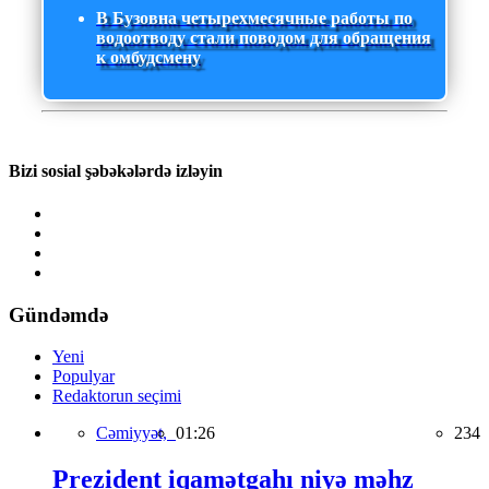
В Бузовна четырехмесячные работы по
водоотводу стали поводом для обращения
к омбудсмену
Bizi sosial şəbəkələrdə izləyin
Gündəmdə
Yeni
Populyar
Redaktorun seçimi
Cəmiyyət,
01:26
234
Prezident iqamətgahı niyə məhz