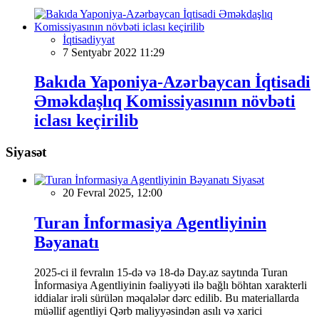
İqtisadiyyat
7 Sentyabr 2022 11:29
Bakıda Yaponiya-Azərbaycan İqtisadi
Əməkdaşlıq Komissiyasının növbəti
iclası keçirilib
Siyasət
Siyasət
20 Fevral 2025, 12:00
Turan İnformasiya Agentliyinin
Bəyanatı
2025-ci il fevralın 15-də və 18-də Day.az saytında Turan
İnformasiya Agentliyinin fəaliyyəti ilə bağlı böhtan xarakterli
iddialar irəli sürülən məqalələr dərc edilib. Bu materiallarda
müəllif agentliyi Qərb maliyyəsindən asılı və xarici