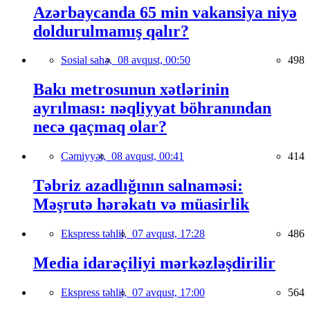
Azərbaycanda 65 min vakansiya niyə
doldurulmamış qalır?
Sosial sahə,
08 avqust, 00:50
498
Bakı metrosunun xətlərinin
ayrılması: nəqliyyat böhranından
necə qaçmaq olar?
Cəmiyyət,
08 avqust, 00:41
414
Təbriz azadlığının salnaməsi:
Məşrutə hərəkatı və müasirlik
Ekspress təhlil,
07 avqust, 17:28
486
Media idarəçiliyi mərkəzləşdirilir
Ekspress təhlil,
07 avqust, 17:00
564