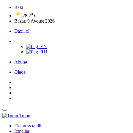
Bakı
0
28.2
C
Bazar, 9 Avqust 2026
Daxil ol
Abunə
Əlaqə
Turan
Ekspress təhlil
İcmallar