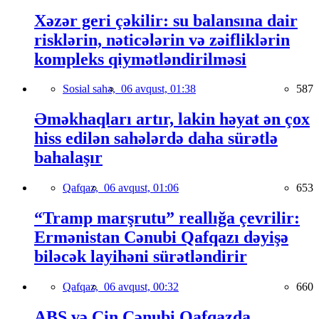
Xəzər geri çəkilir: su balansına dair
risklərin, nəticələrin və zəifliklərin
kompleks qiymətləndirilməsi
Sosial sahə,
06 avqust, 01:38
587
Əməkhaqları artır, lakin həyat ən çox
hiss edilən sahələrdə daha sürətlə
bahalaşır
Qafqaz,
06 avqust, 01:06
653
“Tramp marşrutu” reallığa çevrilir:
Ermənistan Cənubi Qafqazı dəyişə
biləcək layihəni sürətləndirir
Qafqaz,
06 avqust, 00:32
660
ABŞ və Çin Cənubi Qafqazda