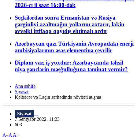
2026-cı il saat 16:00-dək
Seçkilərdən sonra Ermənistan və Rusiya
gərginliyi azaltmağın yollarını axtarır, lakin
əvvəlki ittifaqa qayıdış ehtimalı azdır
Azərbaycan qazı Türkiyənin Avropadakı enerji
ambisiyalarının əsas elementinə çevrilir
Diplom var, iş yoxdur: Azərbaycanda təhsil
niyə gənclərin məşğulluğuna təminat vermir?
Ana səhifə
Siyasət
Kəlbəcər və Laçın sərhədində növbəti atışma
Siyasət
7 Sentyabr 2022, 11:23
603
A-
A
A+