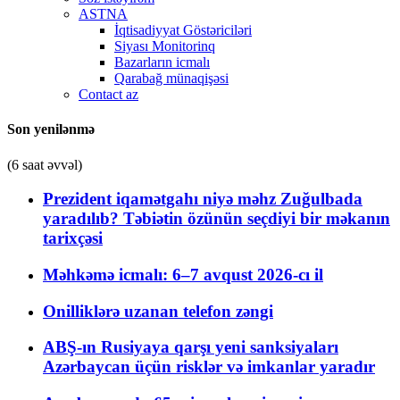
ASTNA
İqtisadiyyat Göstəriciləri
Siyası Monitorinq
Bazarların icmalı
Qarabağ münaqişəsi
Contact az
Son yenilənmə
(6 saat əvvəl)
Prezident iqamətgahı niyə məhz Zuğulbada
yaradılıb? Təbiətin özünün seçdiyi bir məkanın
tarixçəsi
Məhkəmə icmalı: 6–7 avqust 2026-cı il
Onilliklərə uzanan telefon zəngi
ABŞ-ın Rusiyaya qarşı yeni sanksiyaları
Azərbaycan üçün risklər və imkanlar yaradır