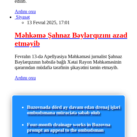
edilib.
Ardını oxu
Siyasət
13 Fevral 2025, 17:01
Məhkəmə Şahnaz Bəylərqızını azad
etməyib
Fevralın 13-də Apellyasiya Məhkəməsi jurnalist Şahnaz
Bəylərqızının həbsilə bağlı Xətai Rayon Məhkəməsinin
qərarından müdafiə tərəfinin şikayətini təmin etməyib.
Ardını oxu
Buzovnada dörd ay davam edən drenaj işləri
ombudsmana müraciətə səbəb olub
Four-month drainage works in Buzovna
prompt an appeal to the ombudsman