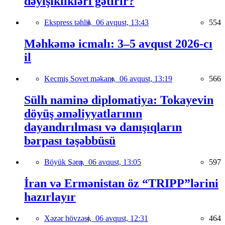
dəyişiklikləri gətirir?
Ekspress təhlil,
06 avqust, 13:43
554
Məhkəmə icmalı: 3–5 avqust 2026-cı
il
Keçmiş Sovet məkanı,
06 avqust, 13:19
566
Sülh naminə diplomatiya: Tokayevin
döyüş əməliyyatlarının
dayandırılması və danışıqların
bərpası təşəbbüsü
Böyük Şərq,
06 avqust, 13:05
597
İran və Ermənistan öz “TRIPP”lərini
hazırlayır
Xəzər hövzəsi,
06 avqust, 12:31
464