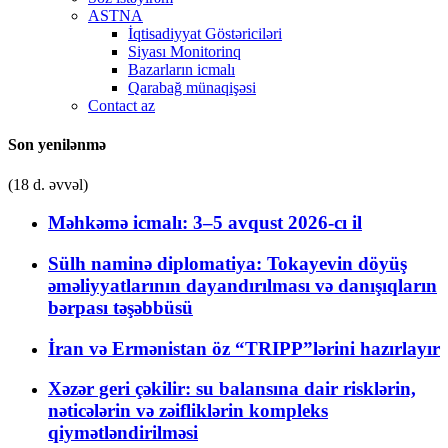
ASTNA
İqtisadiyyat Göstəriciləri
Siyası Monitorinq
Bazarların icmalı
Qarabağ münaqişəsi
Contact az
Son yenilənmə
(18 d. əvvəl)
Məhkəmə icmalı: 3–5 avqust 2026-cı il
Sülh naminə diplomatiya: Tokayevin döyüş
əməliyyatlarının dayandırılması və danışıqların
bərpası təşəbbüsü
İran və Ermənistan öz “TRIPP”lərini hazırlayır
Xəzər geri çəkilir: su balansına dair risklərin,
nəticələrin və zəifliklərin kompleks
qiymətləndirilməsi