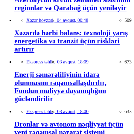
regionlar və Qarabağ üçün yeniləyir
Xəzər hövzəsi,
04 avqust, 00:48
509
Xəzərdə hərbi balans: texnoloji yarış
energetika və tranzit üçün riskləri
artırır
Ekspress təhlil,
03 avqust, 18:09
673
Enerji səmərəliliyinin idarə
olunmasını rəqəmsallaşdırılır,
Fondun maliyyə dayanıqlığını
gücləndirilir
Ekspress təhlil,
03 avqust, 18:00
633
Dronlar və avtonom nəqliyyat üçün
yeni rəqəmsal nəzarət sistemi