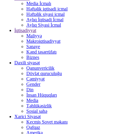
Media İcmalı
Həftəlik iqtisadi icmal
Həftəlik siyasi icmal
Aylıq İqtisadi İcmal
Aylıq Siyasi İcmal
İqtisadiyyat
Maliyyə
Makroiqtisadiyyat
Sənaye
Kənd təsərrüfatı
Biznes
Daxili siyasət
Qanunvericilik
Dövlət quruculuğu
Cəmiyyət
Gender
Din
İnsan Hüquqları
Media
Təhlükəsizlik
Sosial sahə
Xarici Siyasət
Keçmiş Sovet məkanı
Qafqaz
Amerika