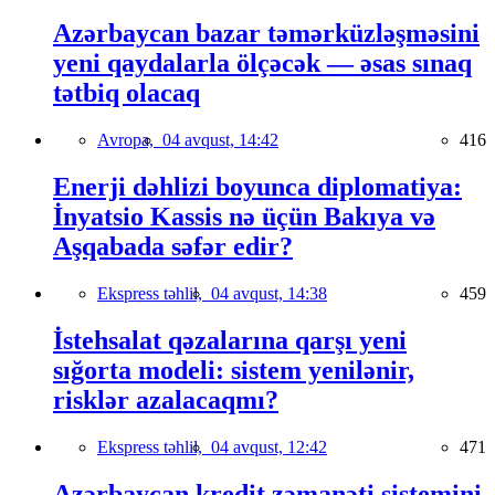
Azərbaycan bazar təmərküzləşməsini
yeni qaydalarla ölçəcək — əsas sınaq
tətbiq olacaq
Avropa,
04 avqust, 14:42
416
Enerji dəhlizi boyunca diplomatiya:
İnyatsio Kassis nə üçün Bakıya və
Aşqabada səfər edir?
Ekspress təhlil,
04 avqust, 14:38
459
İstehsalat qəzalarına qarşı yeni
sığorta modeli: sistem yenilənir,
risklər azalacaqmı?
Ekspress təhlil,
04 avqust, 12:42
471
Azərbaycan kredit zəmanəti sistemini