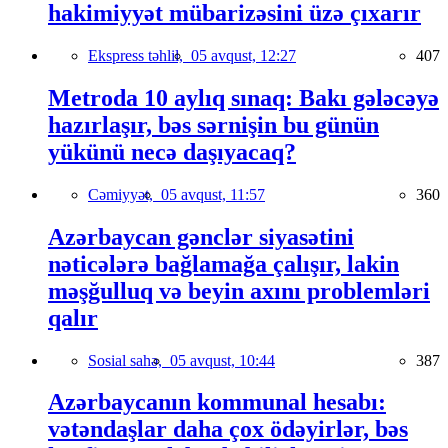
hakimiyyət mübarizəsini üzə çıxarır
Ekspress təhlil,
05 avqust, 12:27
407
Metroda 10 aylıq sınaq: Bakı gələcəyə
hazırlaşır, bəs sərnişin bu günün
yükünü necə daşıyacaq?
Cəmiyyət,
05 avqust, 11:57
360
Azərbaycan gənclər siyasətini
nəticələrə bağlamağa çalışır, lakin
məşğulluq və beyin axını problemləri
qalır
Sosial sahə,
05 avqust, 10:44
387
Azərbaycanın kommunal hesabı:
vətəndaşlar daha çox ödəyirlər, bəs