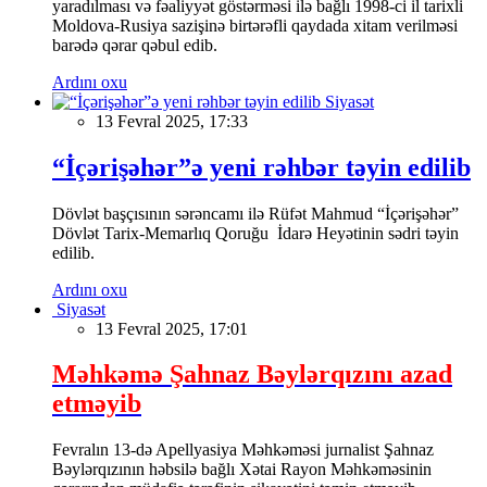
yaradılması və fəaliyyət göstərməsi ilə bağlı 1998-ci il tarixli
Moldova-Rusiya sazişinə birtərəfli qaydada xitam verilməsi
barədə qərar qəbul edib.
Ardını oxu
Siyasət
13 Fevral 2025, 17:33
“İçərişəhər”ə yeni rəhbər təyin edilib
Dövlət başçısının sərəncamı ilə Rüfət Mahmud “İçərişəhər”
Dövlət Tarix-Memarlıq Qoruğu İdarə Heyətinin sədri təyin
edilib.
Ardını oxu
Siyasət
13 Fevral 2025, 17:01
Məhkəmə Şahnaz Bəylərqızını azad
etməyib
Fevralın 13-də Apellyasiya Məhkəməsi jurnalist Şahnaz
Bəylərqızının həbsilə bağlı Xətai Rayon Məhkəməsinin