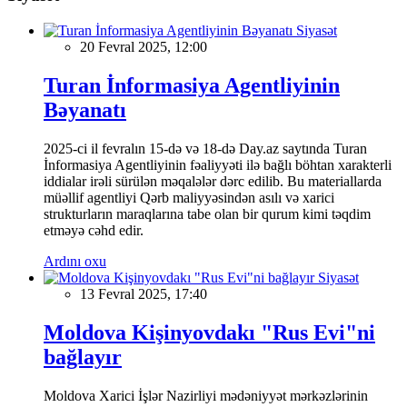
Siyasət
20 Fevral 2025, 12:00
Turan İnformasiya Agentliyinin
Bəyanatı
2025-ci il fevralın 15-də və 18-də Day.az saytında Turan
İnformasiya Agentliyinin fəaliyyəti ilə bağlı böhtan xarakterli
iddialar irəli sürülən məqalələr dərc edilib. Bu materiallarda
müəllif agentliyi Qərb maliyyəsindən asılı və xarici
strukturların maraqlarına tabe olan bir qurum kimi təqdim
etməyə cəhd edir.
Ardını oxu
Siyasət
13 Fevral 2025, 17:40
Moldova Kişinyovdakı "Rus Evi"ni
bağlayır
Moldova Xarici İşlər Nazirliyi mədəniyyət mərkəzlərinin