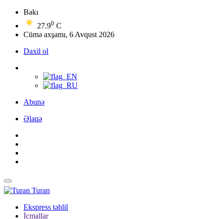
Bakı
0
27.9
C
Cümə axşamı, 6 Avqust 2026
Daxil ol
Abunə
Əlaqə
Turan
Ekspress təhlil
İcmallar