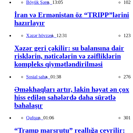
Böyük Şərq,
13:05
102
İran və Ermənistan öz “TRIPP”lərini
hazırlayır
Xəzər hövzəsi,
12:31
123
Xəzər geri çəkilir: su balansına dair
risklərin, nəticələrin və zəifliklərin
kompleks qiymətləndirilməsi
Sosial sahə,
01:38
276
Əməkhaqları artır, lakin həyat ən çox
hiss edilən sahələrdə daha sürətlə
bahalaşır
Qafqaz,
01:06
301
“Tramp marşrutu” reallığa çevrilir: