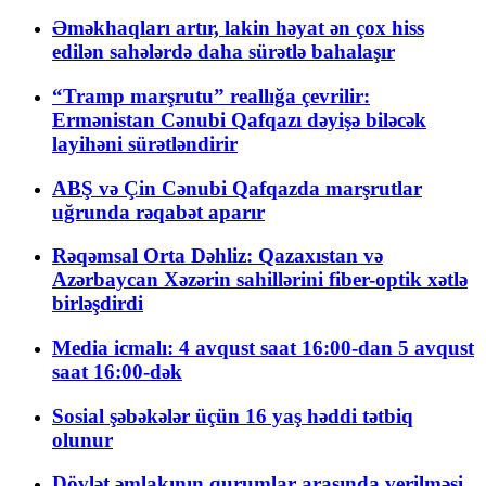
Əməkhaqları artır, lakin həyat ən çox hiss
edilən sahələrdə daha sürətlə bahalaşır
“Tramp marşrutu” reallığa çevrilir:
Ermənistan Cənubi Qafqazı dəyişə biləcək
layihəni sürətləndirir
ABŞ və Çin Cənubi Qafqazda marşrutlar
uğrunda rəqabət aparır
Rəqəmsal Orta Dəhliz: Qazaxıstan və
Azərbaycan Xəzərin sahillərini fiber-optik xətlə
birləşdirdi
Media icmalı: 4 avqust saat 16:00-dan 5 avqust
saat 16:00-dək
Sosial şəbəkələr üçün 16 yaş həddi tətbiq
olunur
Dövlət əmlakının qurumlar arasında verilməsi