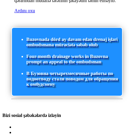
qərarından müdafiə tərəfinin şikayətini təmin etməyib.
Ardını oxu
Buzovnada dörd ay davam edən drenaj işləri
ombudsmana müraciətə səbəb olub
Four-month drainage works in Buzovna
prompt an appeal to the ombudsman
В Бузовна четырехмесячные работы по
водоотводу стали поводом для обращения
к омбудсмену
Bizi sosial şəbəkələrdə izləyin