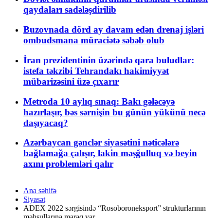
qaydaları sadələşdirilib
Buzovnada dörd ay davam edən drenaj işləri
ombudsmana müraciətə səbəb olub
İran prezidentinin üzərində qara buludlar:
istefa təkzibi Tehrandakı hakimiyyət
mübarizəsini üzə çıxarır
Metroda 10 aylıq sınaq: Bakı gələcəyə
hazırlaşır, bəs sərnişin bu günün yükünü necə
daşıyacaq?
Azərbaycan gənclər siyasətini nəticələrə
bağlamağa çalışır, lakin məşğulluq və beyin
axını problemləri qalır
Ana səhifə
Siyasət
ADEX 2022 sərgisində “Rosoboroneksport” strukturlarının
məhsullarına maraq var