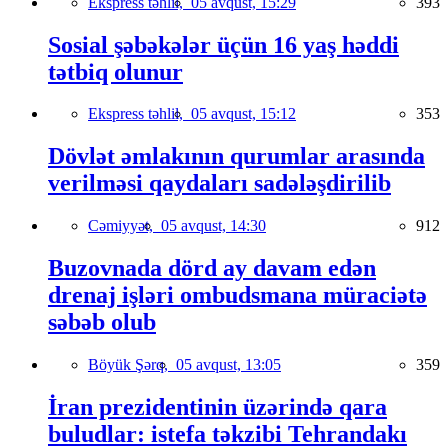
Ekspress təhlil,
05 avqust, 15:29
393
Sosial şəbəkələr üçün 16 yaş həddi
tətbiq olunur
Ekspress təhlil,
05 avqust, 15:12
353
Dövlət əmlakının qurumlar arasında
verilməsi qaydaları sadələşdirilib
Cəmiyyət,
05 avqust, 14:30
912
Buzovnada dörd ay davam edən
drenaj işləri ombudsmana müraciətə
səbəb olub
Böyük Şərq,
05 avqust, 13:05
359
İran prezidentinin üzərində qara
buludlar: istefa təkzibi Tehrandakı