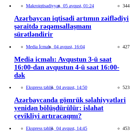
Makroiqtisadiyyat,
05 avqust, 01:24
344
Azərbaycan iqtisadi artımın zəiflədiyi
şəraitdə rəqəmsallaşmanı
sürətləndirir
Media İcmalı,
04 avqust, 16:04
427
Media icmalı: Avqustun 3-ü saat
16:00-dan avqustun 4-ü saat 16:00-
dək
Ekspress təhlil,
04 avqust, 14:50
523
Azərbaycanda gömrük səlahiyyətləri
yenidən bölüşdürülür: islahat
çevikliyi artıracaqmı?
Ekspress təhlil,
04 avqust, 14:45
453