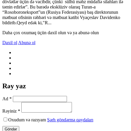
dövlətlər üçün də vacibdir, çünki sülhü məhz müdafiə silahları ilə
təmin edirlər”. Bu barədə eksklüziv olaraq Turan-a
“Rosoboroneksport”un (Rusiya Federasiyası) baş direktorunun
mətbuat ofisinin rəhbəri və mətbuat katibi Vyaçeslav Davidenko
bildirib.Qeyd edək ki,"R...
Daha çox oxumaq üçün daxil olun və ya abunə olun
Daxil ol
Abunə ol
Rəy yaz
Ad *
Rəyiniz *
Oxudum və razıyam
Şərh göndərmə qaydaları
Göndər