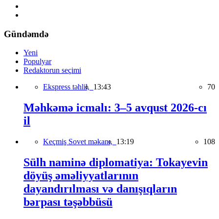
Gündəmdə
Yeni
Populyar
Redaktorun seçimi
Ekspress təhlil,
13:43
70
Məhkəmə icmalı: 3–5 avqust 2026-cı
il
Keçmiş Sovet məkanı,
13:19
108
Sülh naminə diplomatiya: Tokayevin
döyüş əməliyyatlarının
dayandırılması və danışıqların
bərpası təşəbbüsü