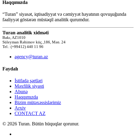
Haqqımızda
“Turan” siyasət, iqtisadiyyat və cəmiyyət həyatının qovuşuğunda
fəaliyyət göstərən müstəqil analitik qurumdur.
Turan analitik xidməti
Bakı, AZ1010
Süleyman Rəhimov küç.,186, Mən. 24
Tel.: (+99412) 440 11 96
agency@turan.az
Faydalı
İstifadə şərtləri
Məxfilik siyasti
Abunə
Haqqımızda
Bizim mütəxəssislərimiz
Arxiv
CONTACT AZ
© 2026 Turan. Bütün hüquqlar qorunur.