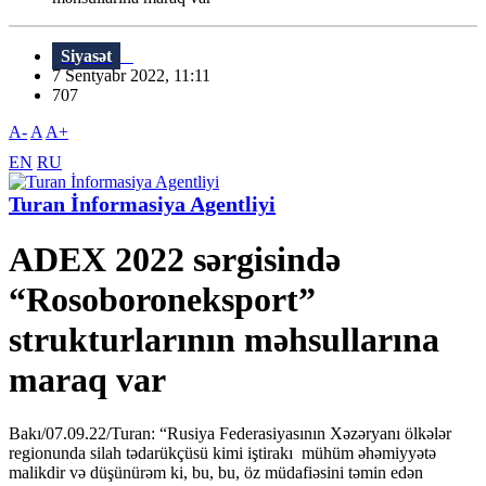
Siyasət
7 Sentyabr 2022, 11:11
707
A-
A
A+
EN
RU
Turan İnformasiya Agentliyi
ADEX 2022 sərgisində
“Rosoboroneksport”
strukturlarının məhsullarına
maraq var
Bakı/07.09.22/Turan: “Rusiya Federasiyasının Xəzəryanı ölkələr
regionunda silah tədarükçüsü kimi iştirakı mühüm əhəmiyyətə
malikdir və düşünürəm ki, bu, bu, öz müdafiəsini təmin edən