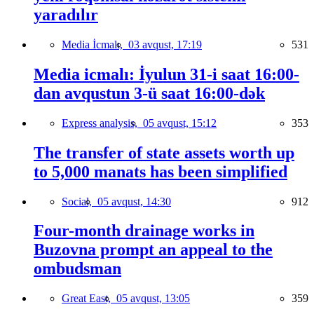
yaradılır
Media İcmalı,
03 avqust, 17:19
531
Media icmalı: İyulun 31-i saat 16:00-
dan avqustun 3-ü saat 16:00-dək
Express analysis,
05 avqust, 15:12
353
The transfer of state assets worth up
to 5,000 manats has been simplified
Social,
05 avqust, 14:30
912
Four-month drainage works in
Buzovna prompt an appeal to the
ombudsman
Great East,
05 avqust, 13:05
359