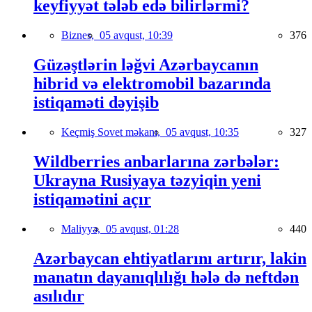
keyfiyyət tələb edə bilirlərmi?
Biznes,
05 avqust, 10:39
376
Güzəştlərin ləğvi Azərbaycanın
hibrid və elektromobil bazarında
istiqaməti dəyişib
Keçmiş Sovet məkanı,
05 avqust, 10:35
327
Wildberries anbarlarına zərbələr:
Ukrayna Rusiyaya təzyiqin yeni
istiqamətini açır
Maliyyə,
05 avqust, 01:28
440
Azərbaycan ehtiyatlarını artırır, lakin
manatın dayanıqlılığı hələ də neftdən
asılıdır