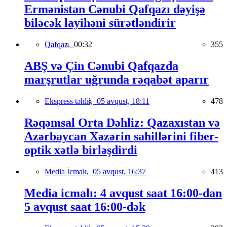
Ermənistan Cənubi Qafqazı dəyişə
biləcək layihəni sürətləndirir
Qafqaz,
00:32
355
ABŞ və Çin Cənubi Qafqazda
marşrutlar uğrunda rəqabət aparır
Ekspress təhlil,
05 avqust, 18:11
478
Rəqəmsal Orta Dəhliz: Qazaxıstan və
Azərbaycan Xəzərin sahillərini fiber-
optik xətlə birləşdirdi
Media İcmalı,
05 avqust, 16:37
413
Media icmalı: 4 avqust saat 16:00-dan
5 avqust saat 16:00-dək