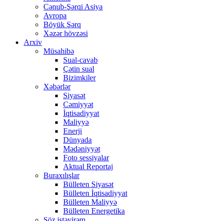
Cənub-Şərqi Asiya
Avropa
Böyük Şərq
Xəzər hövzəsi
Arxiv
Müsahibə
Sual-cavab
Çətin sual
Bizimkiler
Xəbərlər
Siyasət
Cəmiyyət
İqtisadiyyat
Maliyyə
Enerji
Dünyada
Mədəniyyət
Foto sessiyalar
Aktual Reportaj
Buraxılışlar
Bülleten Siyasət
Bülleten İqtisadiyyat
Bülleten Maliyyə
Bülleten Energetika
Söz istəyirəm