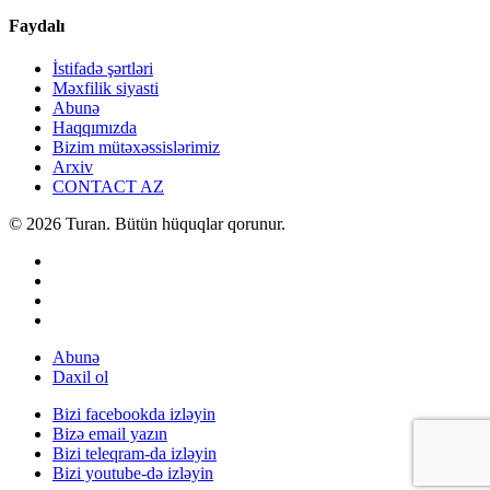
Faydalı
İstifadə şərtləri
Məxfilik siyasti
Abunə
Haqqımızda
Bizim mütəxəssislərimiz
Arxiv
CONTACT AZ
© 2026 Turan. Bütün hüquqlar qorunur.
Abunə
Daxil ol
Bizi facebookda izləyin
Bizə email yazın
Bizi teleqram-da izləyin
Bizi youtube-də izləyin