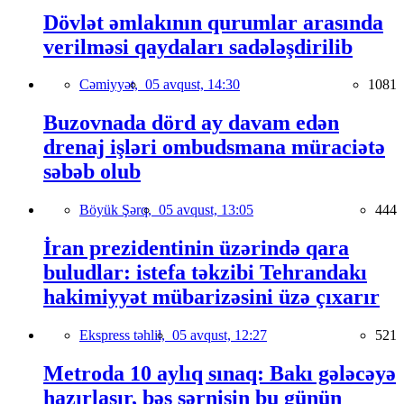
Dövlət əmlakının qurumlar arasında
verilməsi qaydaları sadələşdirilib
Cəmiyyət,
05 avqust, 14:30
1081
Buzovnada dörd ay davam edən
drenaj işləri ombudsmana müraciətə
səbəb olub
Böyük Şərq,
05 avqust, 13:05
444
İran prezidentinin üzərində qara
buludlar: istefa təkzibi Tehrandakı
hakimiyyət mübarizəsini üzə çıxarır
Ekspress təhlil,
05 avqust, 12:27
521
Metroda 10 aylıq sınaq: Bakı gələcəyə
hazırlaşır, bəs sərnişin bu günün