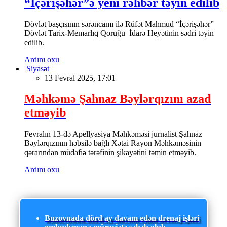
“İçərişəhər”ə yeni rəhbər təyin edilib
Dövlət başçısının sərəncamı ilə Rüfət Mahmud “İçərişəhər”
Dövlət Tarix-Memarlıq Qoruğu İdarə Heyətinin sədri təyin
edilib.
Ardını oxu
Siyasət
13 Fevral 2025, 17:01
Məhkəmə Şahnaz Bəylərqızını azad
etməyib
Fevralın 13-də Apellyasiya Məhkəməsi jurnalist Şahnaz
Bəylərqızının həbsilə bağlı Xətai Rayon Məhkəməsinin
qərarından müdafiə tərəfinin şikayətini təmin etməyib.
Ardını oxu
Buzovnada dörd ay davam edən drenaj işləri