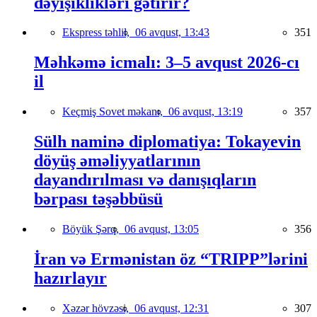
dəyişiklikləri gətirir?
Ekspress təhlil,
06 avqust, 13:43
351
Məhkəmə icmalı: 3–5 avqust 2026-cı
il
Keçmiş Sovet məkanı,
06 avqust, 13:19
357
Sülh naminə diplomatiya: Tokayevin
döyüş əməliyyatlarının
dayandırılması və danışıqların
bərpası təşəbbüsü
Böyük Şərq,
06 avqust, 13:05
356
İran və Ermənistan öz “TRIPP”lərini
hazırlayır
Xəzər hövzəsi,
06 avqust, 12:31
307