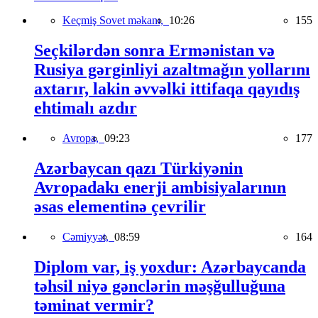
Keçmiş Sovet məkanı,
10:26
155
Seçkilərdən sonra Ermənistan və
Rusiya gərginliyi azaltmağın yollarını
axtarır, lakin əvvəlki ittifaqa qayıdış
ehtimalı azdır
Avropa,
09:23
177
Azərbaycan qazı Türkiyənin
Avropadakı enerji ambisiyalarının
əsas elementinə çevrilir
Cəmiyyət,
08:59
164
Diplom var, iş yoxdur: Azərbaycanda
təhsil niyə gənclərin məşğulluğuna
təminat vermir?