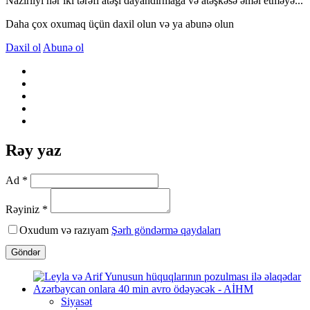
Nazirliyi hər iki tərəfi atəşi dayandırmağa və atəşkəsə əməl etməyə...
Daha çox oxumaq üçün daxil olun və ya abunə olun
Daxil ol
Abunə ol
Rəy yaz
Ad *
Rəyiniz *
Oxudum və razıyam
Şərh göndərmə qaydaları
Göndər
Siyasət