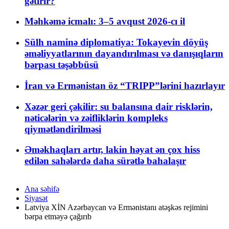
gətirir?
Məhkəmə icmalı: 3–5 avqust 2026-cı il
Sülh naminə diplomatiya: Tokayevin döyüş
əməliyyatlarının dayandırılması və danışıqların
bərpası təşəbbüsü
İran və Ermənistan öz “TRIPP”lərini hazırlayır
Xəzər geri çəkilir: su balansına dair risklərin,
nəticələrin və zəifliklərin kompleks
qiymətləndirilməsi
Əməkhaqları artır, lakin həyat ən çox hiss
edilən sahələrdə daha sürətlə bahalaşır
Ana səhifə
Siyasət
Latviya XİN Azərbaycan və Ermənistanı atəşkəs rejimini
bərpa etməyə çağırıb