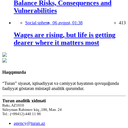
Balance Risks, Consequences and
Vulnerabilities
Social sphere,
06 avqust, 01:38
413
Wages are rising, but life is getting
dearer where it matters most
Haqqımızda
“Turan” siyasət, iqtisadiyyat və cəmiyyət həyatının qovuşuğunda
fəaliyyət göstərən müstəqil analitik qurumdur.
Turan analitik xidməti
Bakı, AZ1010
Süleyman Rəhimov küç.,186, Mən. 24
Tel.: (+99412) 440 11 96
agency@turan.az