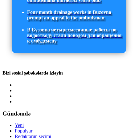
ombudsmana müraciətə səbəb olub
Four-month drainage works in Buzovna
prompt an appeal to the ombudsman
В Бузовна четырехмесячные работы по
водоотводу стали поводом для обращения
к омбудсмену
Bizi sosial şəbəkələrdə izləyin
Gündəmdə
Yeni
Populyar
Redaktorun seçimi