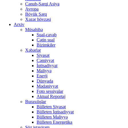
Cənub-Şərqi Asiya
Avropa
Böyük Şərq
Xəzər hövzəsi
Arxiv
Müsahibə
Sual-cavab
Çətin sual
Bizimkiler
Xəbərlər
Siyasət
Cəmiyyət
İqtisadiyyat
Maliyyə
Enerji
Dünyada
Mədəniyyət
Foto sessiyalar
Aktual Reportaj
Buraxılışlar
Bülleten Siyasət
Bülleten İqtisadiyyat
Bülleten Maliyyə
Bülleten Energetika
Söz istəyirəm