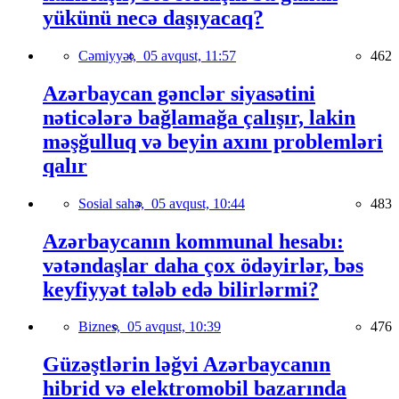
yükünü necə daşıyacaq?
Cəmiyyət,
05 avqust, 11:57
462
Azərbaycan gənclər siyasətini
nəticələrə bağlamağa çalışır, lakin
məşğulluq və beyin axını problemləri
qalır
Sosial sahə,
05 avqust, 10:44
483
Azərbaycanın kommunal hesabı:
vətəndaşlar daha çox ödəyirlər, bəs
keyfiyyət tələb edə bilirlərmi?
Biznes,
05 avqust, 10:39
476
Güzəştlərin ləğvi Azərbaycanın
hibrid və elektromobil bazarında