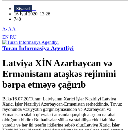
Siyasət
16 İyul 2020, 13:26
748
A-
A
A+
EN
RU
Turan İnformasiya Agentliyi
Latviya XİN Azərbaycan və
Ermənistanı atəşkəs rejimini
bərpa etməyə çağırıb
Bakı/16.07.20/Turan: Latviyanın Xarici İşlər Nazirliyi Latviya
Xarici İşlər Nazirliyi Azərbaycan-Ermənistan sərhəddində, Tovuz
rayonunda vəziyyətin gərginləşməsindən və Azərbaycan və
Ermənistan silahlı qüvvələri arasında qarşılıqlı atəşdən narahat
olduğunu bildirir.Bu hadisələr sülhə və stabilliyə ciddi təhlükə
yaradır və hər iki tərəfin itkilərinə səbəb olur.Latviya Xarici İşlər