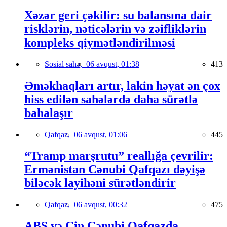
Xəzər geri çəkilir: su balansına dair
risklərin, nəticələrin və zəifliklərin
kompleks qiymətləndirilməsi
Sosial sahə,
06 avqust, 01:38
413
Əməkhaqları artır, lakin həyat ən çox
hiss edilən sahələrdə daha sürətlə
bahalaşır
Qafqaz,
06 avqust, 01:06
445
“Tramp marşrutu” reallığa çevrilir:
Ermənistan Cənubi Qafqazı dəyişə
biləcək layihəni sürətləndirir
Qafqaz,
06 avqust, 00:32
475
ABŞ və Çin Cənubi Qafqazda