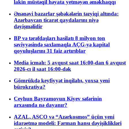
lakin müstəqil həyata yetməyən əməkhaqqı
Ənənəvi bazarlar şəbəkələrin təzyiqi altında:
Azərbaycan ticarət qaydalarını niyə
dəyişməlidir
BP və tərəfdaşları hasilatı 8 milyon ton
səviyyəsində saxlamaqla AÇG-yə kapital
qoyuluşlarını 31 faiz artırıblar
Media icmalı: 5 avqust saat 16:00-dan 6 avqust
2026-cı il saat 16:00-dək
Gömrükdə keyfiyyət inqilabı, yoxsa yeni
bürokratiya?
Ceyhun Bayramovun Kiyev səfərinin
arxasında nə dayanır?
AZAL, ASCO və “Azərkosmos” üçün yeni
idarəetmə modeli: Fərman hansı dəyişiklikləri