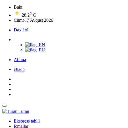
Bakı
0
28.2
C
Cümə, 7 Avqust 2026
Daxil ol
Abunə
Əlaqə
Turan
Ekspress təhlil
İcmallar