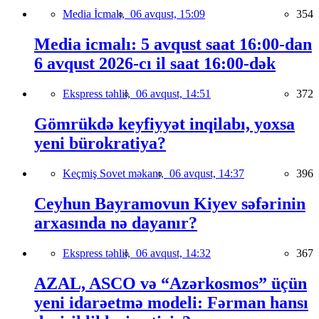
Media İcmalı,
06 avqust, 15:09
354
Media icmalı: 5 avqust saat 16:00-dan
6 avqust 2026-cı il saat 16:00-dək
Ekspress təhlil,
06 avqust, 14:51
372
Gömrükdə keyfiyyət inqilabı, yoxsa
yeni bürokratiya?
Keçmiş Sovet məkanı,
06 avqust, 14:37
396
Ceyhun Bayramovun Kiyev səfərinin
arxasında nə dayanır?
Ekspress təhlil,
06 avqust, 14:32
367
AZAL, ASCO və “Azərkosmos” üçün
yeni idarəetmə modeli: Fərman hansı