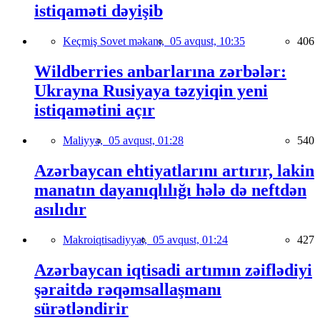
istiqaməti dəyişib
Keçmiş Sovet məkanı,
05 avqust, 10:35
406
Wildberries anbarlarına zərbələr:
Ukrayna Rusiyaya təzyiqin yeni
istiqamətini açır
Maliyyə,
05 avqust, 01:28
540
Azərbaycan ehtiyatlarını artırır, lakin
manatın dayanıqlılığı hələ də neftdən
asılıdır
Makroiqtisadiyyat,
05 avqust, 01:24
427
Azərbaycan iqtisadi artımın zəiflədiyi
şəraitdə rəqəmsallaşmanı
sürətləndirir