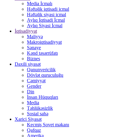
Media İcmalı
Həftəlik iqtisadi icmal
Həftəlik siyasi icmal
Aylıq İqtisadi İcmal
Aylıq Siyasi İcmal
İqtisadiyyat
Maliyyə
Makroiqtisadiyyat
Sənaye
Kənd təsərrüfatı
Biznes
Daxili siyasət
Qanunvericilik
Dövlət quruculuğu
Cəmiyyət
Gender
Din
İnsan Hüquqları
Media
Təhlükəsizlik
Sosial sahə
Xarici Siyasət
Keçmiş Sovet məkanı
Qafqaz
Amerika