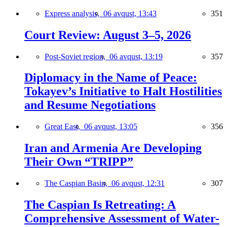
Express analysis,
06 avqust, 13:43
351
Court Review: August 3–5, 2026
Post-Soviet region,
06 avqust, 13:19
357
Diplomacy in the Name of Peace:
Tokayev’s Initiative to Halt Hostilities
and Resume Negotiations
Great East,
06 avqust, 13:05
356
Iran and Armenia Are Developing
Their Own “TRIPP”
The Caspian Basin,
06 avqust, 12:31
307
The Caspian Is Retreating: A
Comprehensive Assessment of Water-