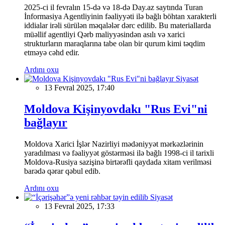
2025-ci il fevralın 15-də və 18-də Day.az saytında Turan
İnformasiya Agentliyinin fəaliyyəti ilə bağlı böhtan xarakterli
iddialar irəli sürülən məqalələr dərc edilib. Bu materiallarda
müəllif agentliyi Qərb maliyyəsindən asılı və xarici
strukturların maraqlarına tabe olan bir qurum kimi təqdim
etməyə cəhd edir.
Ardını oxu
Siyasət
13 Fevral 2025, 17:40
Moldova Kişinyovdakı "Rus Evi"ni
bağlayır
Moldova Xarici İşlər Nazirliyi mədəniyyət mərkəzlərinin
yaradılması və fəaliyyət göstərməsi ilə bağlı 1998-ci il tarixli
Moldova-Rusiya sazişinə birtərəfli qaydada xitam verilməsi
barədə qərar qəbul edib.
Ardını oxu
Siyasət
13 Fevral 2025, 17:33