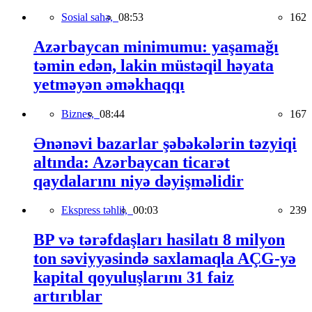
Sosial sahə,
08:53
162
Azərbaycan minimumu: yaşamağı
təmin edən, lakin müstəqil həyata
yetməyən əməkhaqqı
Biznes,
08:44
167
Ənənəvi bazarlar şəbəkələrin təzyiqi
altında: Azərbaycan ticarət
qaydalarını niyə dəyişməlidir
Ekspress təhlil,
00:03
239
BP və tərəfdaşları hasilatı 8 milyon
ton səviyyəsində saxlamaqla AÇG-yə
kapital qoyuluşlarını 31 faiz
artırıblar