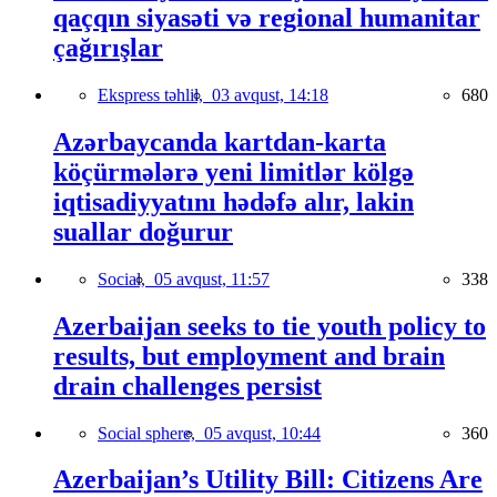
qaçqın siyasəti və regional humanitar
çağırışlar
Ekspress təhlil,
03 avqust, 14:18
680
Azərbaycanda kartdan-karta
köçürmələrə yeni limitlər kölgə
iqtisadiyyatını hədəfə alır, lakin
suallar doğurur
Social,
05 avqust, 11:57
338
Azerbaijan seeks to tie youth policy to
results, but employment and brain
drain challenges persist
Social sphere,
05 avqust, 10:44
360
Azerbaijan’s Utility Bill: Citizens Are