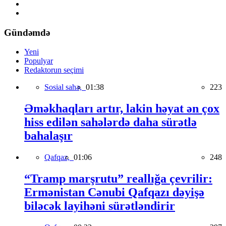
Gündəmdə
Yeni
Populyar
Redaktorun seçimi
Sosial sahə,
01:38
223
Əməkhaqları artır, lakin həyat ən çox
hiss edilən sahələrdə daha sürətlə
bahalaşır
Qafqaz,
01:06
248
“Tramp marşrutu” reallığa çevrilir:
Ermənistan Cənubi Qafqazı dəyişə
biləcək layihəni sürətləndirir