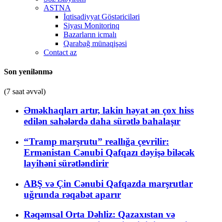
ASTNA
İqtisadiyyat Göstəriciləri
Siyası Monitorinq
Bazarların icmalı
Qarabağ münaqişəsi
Contact az
Son yenilənmə
(7 saat əvvəl)
Əməkhaqları artır, lakin həyat ən çox hiss
edilən sahələrdə daha sürətlə bahalaşır
“Tramp marşrutu” reallığa çevrilir:
Ermənistan Cənubi Qafqazı dəyişə biləcək
layihəni sürətləndirir
ABŞ və Çin Cənubi Qafqazda marşrutlar
uğrunda rəqabət aparır
Rəqəmsal Orta Dəhliz: Qazaxıstan və