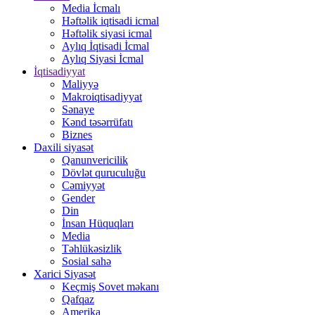
Media İcmalı
Həftəlik iqtisadi icmal
Həftəlik siyasi icmal
Aylıq İqtisadi İcmal
Aylıq Siyasi İcmal
İqtisadiyyat
Maliyyə
Makroiqtisadiyyat
Sənaye
Kənd təsərrüfatı
Biznes
Daxili siyasət
Qanunvericilik
Dövlət quruculuğu
Cəmiyyət
Gender
Din
İnsan Hüquqları
Media
Təhlükəsizlik
Sosial sahə
Xarici Siyasət
Keçmiş Sovet məkanı
Qafqaz
Amerika