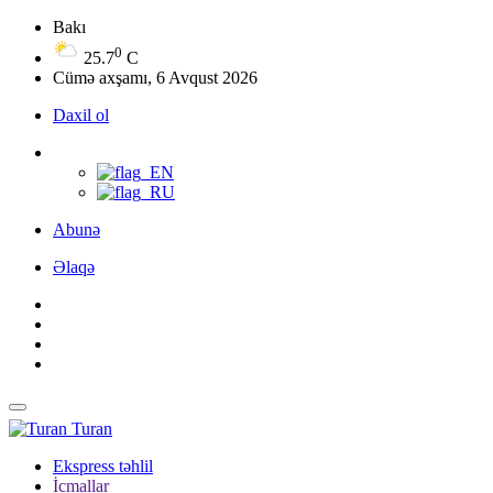
Bakı
0
25.7
C
Cümə axşamı, 6 Avqust 2026
Daxil ol
Abunə
Əlaqə
Turan
Ekspress təhlil
İcmallar