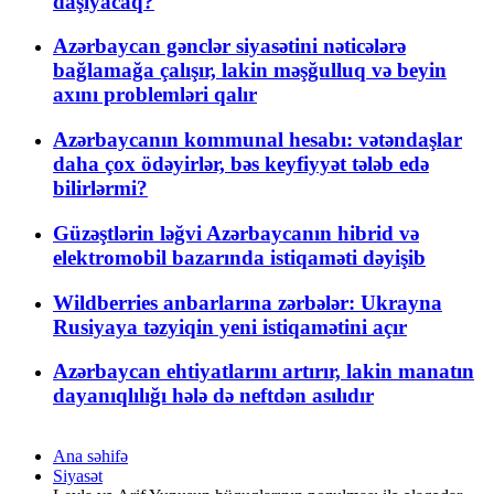
daşıyacaq?
Azərbaycan gənclər siyasətini nəticələrə
bağlamağa çalışır, lakin məşğulluq və beyin
axını problemləri qalır
Azərbaycanın kommunal hesabı: vətəndaşlar
daha çox ödəyirlər, bəs keyfiyyət tələb edə
bilirlərmi?
Güzəştlərin ləğvi Azərbaycanın hibrid və
elektromobil bazarında istiqaməti dəyişib
Wildberries anbarlarına zərbələr: Ukrayna
Rusiyaya təzyiqin yeni istiqamətini açır
Azərbaycan ehtiyatlarını artırır, lakin manatın
dayanıqlılığı hələ də neftdən asılıdır
Ana səhifə
Siyasət