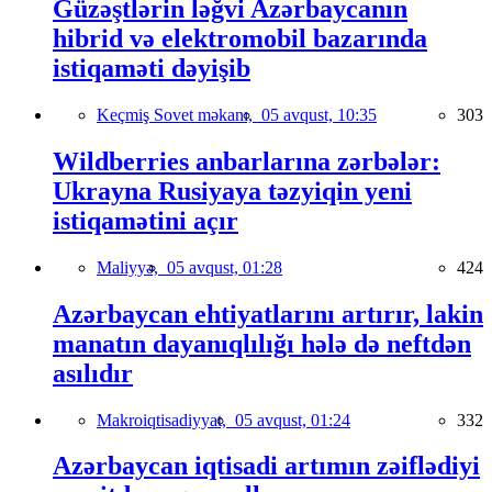
Güzəştlərin ləğvi Azərbaycanın
hibrid və elektromobil bazarında
istiqaməti dəyişib
Keçmiş Sovet məkanı,
05 avqust, 10:35
303
Wildberries anbarlarına zərbələr:
Ukrayna Rusiyaya təzyiqin yeni
istiqamətini açır
Maliyyə,
05 avqust, 01:28
424
Azərbaycan ehtiyatlarını artırır, lakin
manatın dayanıqlılığı hələ də neftdən
asılıdır
Makroiqtisadiyyat,
05 avqust, 01:24
332
Azərbaycan iqtisadi artımın zəiflədiyi