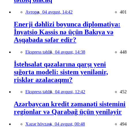
Avropa,
04 avqust, 14:42
401
Enerji dəhlizi boyunca diplomatiya:
İnyatsio Kassis nə üçün Bakıya və
Aşqabada səfər edir?
Ekspress təhlil,
04 avqust, 14:38
448
İstehsalat qəzalarına qarşı yeni
sığorta modeli: sistem yenilənir,
risklər azalacaqmı?
Ekspress təhlil,
04 avqust, 12:42
452
Azərbaycan kredit zəmanəti sistemini
regionlar və Qarabağ üçün yeniləyir
Xəzər hövzəsi,
04 avqust, 00:48
494