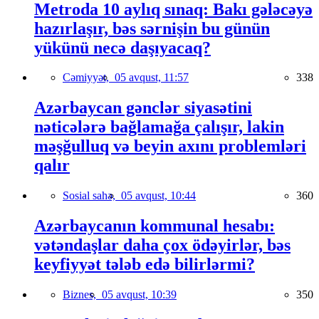
Metroda 10 aylıq sınaq: Bakı gələcəyə
hazırlaşır, bəs sərnişin bu günün
yükünü necə daşıyacaq?
Cəmiyyət,
05 avqust, 11:57
338
Azərbaycan gənclər siyasətini
nəticələrə bağlamağa çalışır, lakin
məşğulluq və beyin axını problemləri
qalır
Sosial sahə,
05 avqust, 10:44
360
Azərbaycanın kommunal hesabı:
vətəndaşlar daha çox ödəyirlər, bəs
keyfiyyət tələb edə bilirlərmi?
Biznes,
05 avqust, 10:39
350