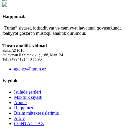
Haqqımızda
“Turan” siyasət, iqtisadiyyat və cəmiyyət həyatının qovuşuğunda
fəaliyyət göstərən müstəqil analitik qurumdur.
Turan analitik xidməti
Bakı, AZ1010
Süleyman Rəhimov küç.,186, Mən. 24
Tel.: (+99412) 440 11 96
agency@turan.az
Faydalı
İstifadə şərtləri
Məxfilik siyasti
Abunə
Haqqımızda
Bizim mütəxəssislərimiz
Arxiv
CONTACT AZ