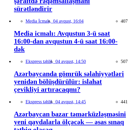
şəraitdə rəqəmsallaşmanı
sürətləndirir
Media İcmalı,
04 avqust, 16:04
407
Media icmalı: Avqustun 3-ü saat
16:00-dan avqustun 4-ü saat 16:00-
dək
Ekspress təhlil,
04 avqust, 14:50
507
Azərbaycanda gömrük səlahiyyətləri
yenidən bölüşdürülür: islahat
çevikliyi artıracaqmı?
Ekspress təhlil,
04 avqust, 14:45
441
Azərbaycan bazar təmərküzləşməsini
yeni qaydalarla ölçəcək — əsas sınaq
tətbiq olacaq