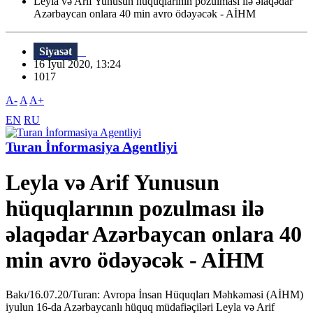
Leyla və Arif Yunusun hüquqlarının pozulması ilə əlaqədar
Azərbaycan onlara 40 min avro ödəyəcək - AİHM
Siyasət
16 İyul 2020, 13:24
1017
A-
A
A+
EN
RU
Turan İnformasiya Agentliyi
Leyla və Arif Yunusun
hüquqlarının pozulması ilə
əlaqədar Azərbaycan onlara 40
min avro ödəyəcək - AİHM
Bakı/16.07.20/Turan: Avropa İnsan Hüquqları Məhkəməsi (AİHM)
iyulun 16-da Azərbaycanlı hüquq müdafiəçiləri Leyla və Arif