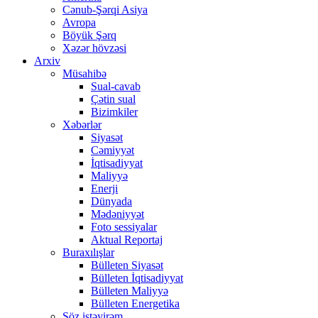
Cənub-Şərqi Asiya
Avropa
Böyük Şərq
Xəzər hövzəsi
Arxiv
Müsahibə
Sual-cavab
Çətin sual
Bizimkiler
Xəbərlər
Siyasət
Cəmiyyət
İqtisadiyyat
Maliyyə
Enerji
Dünyada
Mədəniyyət
Foto sessiyalar
Aktual Reportaj
Buraxılışlar
Bülleten Siyasət
Bülleten İqtisadiyyat
Bülleten Maliyyə
Bülleten Energetika
Söz istəyirəm