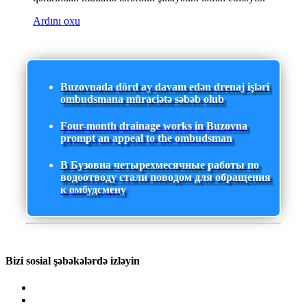
Ardını oxu
Buzovnada dörd ay davam edən drenaj işləri
ombudsmana müraciətə səbəb olub
Four-month drainage works in Buzovna
prompt an appeal to the ombudsman
В Бузовна четырехмесячные работы по
водоотводу стали поводом для обращения
к омбудсмену
Bizi sosial şəbəkələrdə izləyin