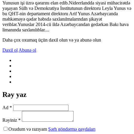
Yunusun işi üzrə qərarını elan edib.Nideerlandda siyasi mühacirətdə
yaşayan Sülh və Demokratiya İnstitutunun direktoru Leyla Yunus və
bu QHT-nin departament direktoru Arif Yunus Azərbaycanda
məhkəməyə qədər həbsdə saxlanılmalarından şikayət
veriblər.Yunuslar 2014-cü ildə Azərbaycandan gedərkən Bakı hava
limanında saxlanılıblar....
Daha çox oxumaq üçün daxil olun və ya abunə olun
Daxil ol
Abunə ol
Rəy yaz
Ad *
Rəyiniz *
Oxudum və razıyam
Şərh göndərmə qaydaları