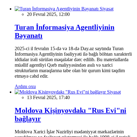
Siyasət
20 Fevral 2025, 12:00
Turan İnformasiya Agentliyinin
Bəyanatı
2025-ci il fevralın 15-də və 18-də Day.az saytında Turan
İnformasiya Agentliyinin fəaliyyəti ilə bağlı böhtan xarakterli
iddialar irəli sürülən məqalələr dərc edilib. Bu materiallarda
müəllif agentliyi Qərb maliyyəsindən asılı və xarici
strukturların maraqlarına tabe olan bir qurum kimi təqdim
etməyə cəhd edir.
Ardını oxu
Siyasət
13 Fevral 2025, 17:40
Moldova Kişinyovdakı "Rus Evi"ni
bağlayır
Moldova Xarici İşlər Nazirliyi mədəniyyət mərkəzlərinin