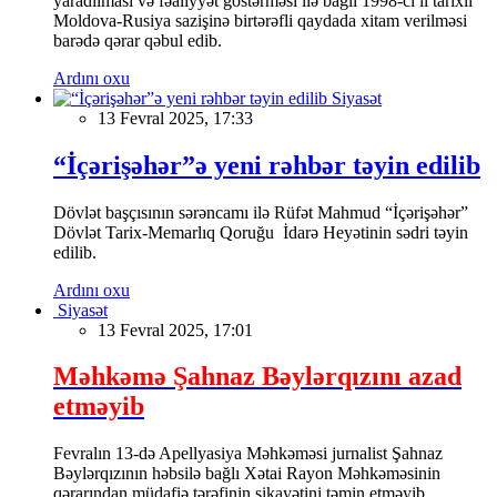
yaradılması və fəaliyyət göstərməsi ilə bağlı 1998-ci il tarixli
Moldova-Rusiya sazişinə birtərəfli qaydada xitam verilməsi
barədə qərar qəbul edib.
Ardını oxu
Siyasət
13 Fevral 2025, 17:33
“İçərişəhər”ə yeni rəhbər təyin edilib
Dövlət başçısının sərəncamı ilə Rüfət Mahmud “İçərişəhər”
Dövlət Tarix-Memarlıq Qoruğu İdarə Heyətinin sədri təyin
edilib.
Ardını oxu
Siyasət
13 Fevral 2025, 17:01
Məhkəmə Şahnaz Bəylərqızını azad
etməyib
Fevralın 13-də Apellyasiya Məhkəməsi jurnalist Şahnaz
Bəylərqızının həbsilə bağlı Xətai Rayon Məhkəməsinin
qərarından müdafiə tərəfinin şikayətini təmin etməyib.