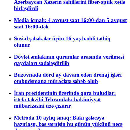
Azərbaycan Xəzərin sahillərini fiber-optik xətlə
birləşdirdi
Media icmalı: 4 avqust saat 16:00-dan 5 avqust
saat 16:00-dək
Sosial şəbəkələr üçün 16 yaş həddi tətbiq
olunur
Dövlət əmlakının qurumlar arasında verilməsi
qaydaları sadələşdirilib
Buzovnada dörd ay davam edən drenaj işləri
ombudsmana müraciətə səbəb olub
İran prezidentinin üzərində qara buludlar:
istefa təkzibi Tehrandakı hakimiyyət
mübarizəsini üzə çıxarır
Metroda 10 aylıq sınaq: Bakı gələcəyə
hazırlaşır, bəs sərnişin bu günün yükünü necə