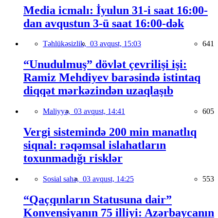
Media icmalı: İyulun 31-i saat 16:00-
dan avqustun 3-ü saat 16:00-dək
Təhlükəsizlik,
03 avqust, 15:03
641
“Unudulmuş” dövlət çevrilişi işi:
Ramiz Mehdiyev barəsində istintaq
diqqət mərkəzindən uzaqlaşıb
Maliyyə,
03 avqust, 14:41
605
Vergi sistemində 200 min manatlıq
siqnal: rəqəmsal islahatların
toxunmadığı risklər
Sosial sahə,
03 avqust, 14:25
553
“Qaçqınların Statusuna dair”
Konvensiyanın 75 illiyi: Azərbaycanın