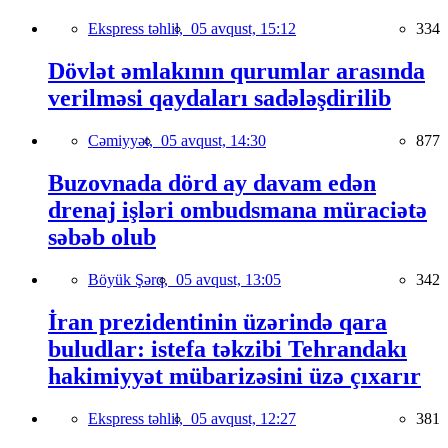
Ekspress təhlil,
05 avqust, 15:12
334
Dövlət əmlakının qurumlar arasında
verilməsi qaydaları sadələşdirilib
Cəmiyyət,
05 avqust, 14:30
877
Buzovnada dörd ay davam edən
drenaj işləri ombudsmana müraciətə
səbəb olub
Böyük Şərq,
05 avqust, 13:05
342
İran prezidentinin üzərində qara
buludlar: istefa təkzibi Tehrandakı
hakimiyyət mübarizəsini üzə çıxarır
Ekspress təhlil,
05 avqust, 12:27
381