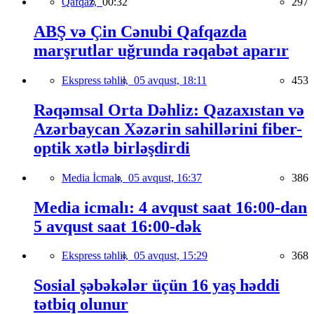
Qafqaz,
00:32
297
ABŞ və Çin Cənubi Qafqazda
marşrutlar uğrunda rəqabət aparır
Ekspress təhlil,
05 avqust, 18:11
453
Rəqəmsal Orta Dəhliz: Qazaxıstan və
Azərbaycan Xəzərin sahillərini fiber-
optik xətlə birləşdirdi
Media İcmalı,
05 avqust, 16:37
386
Media icmalı: 4 avqust saat 16:00-dan
5 avqust saat 16:00-dək
Ekspress təhlil,
05 avqust, 15:29
368
Sosial şəbəkələr üçün 16 yaş həddi
tətbiq olunur