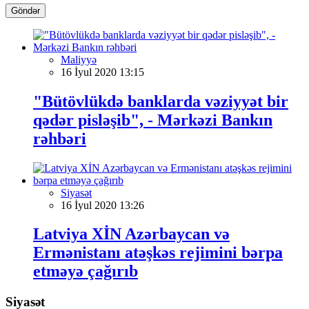
Göndər
Maliyyə
16 İyul 2020 13:15
"Bütövlükdə banklarda vəziyyət bir
qədər pisləşib", - Mərkəzi Bankın
rəhbəri
Siyasət
16 İyul 2020 13:26
Latviya XİN Azərbaycan və
Ermənistanı atəşkəs rejimini bərpa
etməyə çağırıb
Siyasət