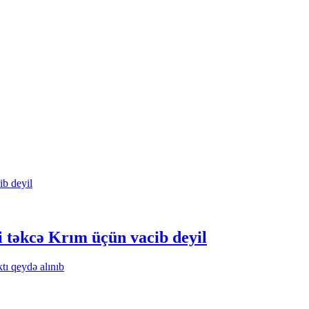
 təkcə Krım üçün vacib deyil