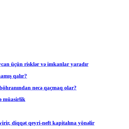
ycan üçün risklər və imkanlar yaradır
amış qalır?
t böhranından necə qaçmaq olar?
ə müasirlik
rir, diqqət qeyri-neft kapitalına yönəlir