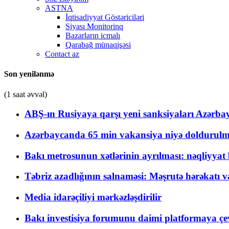
ASTNA
İqtisadiyyat Göstəriciləri
Siyası Monitorinq
Bazarların icmalı
Qarabağ münaqişəsi
Contact az
Son yenilənmə
(1 saat əvvəl)
ABŞ-ın Rusiyaya qarşı yeni sanksiyaları Azərba
Azərbaycanda 65 min vakansiya niyə doldurulm
Bakı metrosunun xətlərinin ayrılması: nəqliyya
Təbriz azadlığının salnaməsi: Məşrutə hərəkatı v
Media idarəçiliyi mərkəzləşdirilir
Bakı investisiya forumunu daimi platformaya çevi