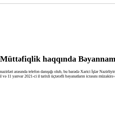
 Müttəfiqlik haqqında Bəyannamə
nazirləri arasında telefon danışığı olub, bu barədə Xarici İşlər Nazi
 11 yanvar 2021-ci il tarixli üçtərəfli bəyanatların icrasını müzakirə e