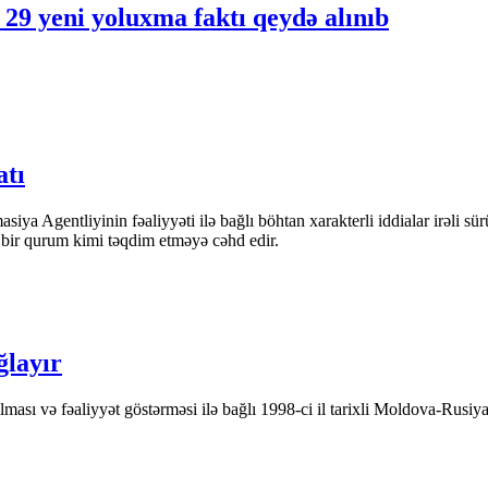
29 yeni yoluxma faktı qeydə alınıb
atı
iya Agentliyinin fəaliyyəti ilə bağlı böhtan xarakterli iddialar irəli sü
n bir qurum kimi təqdim etməyə cəhd edir.
ğlayır
ası və fəaliyyət göstərməsi ilə bağlı 1998-ci il tarixli Moldova-Rusiya 