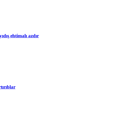
yıdış ehtimalı azdır
tırıblar