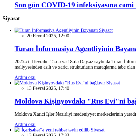
Son gün COVID-19 infeksiyasına cəmi 
Siyasət
Siyasət
20 Fevral 2025, 12:00
Turan İnformasiya Agentliyinin Bəyan
2025-ci il fevralın 15-də və 18-də Day.az saytında Turan İnformas
maliyyəsindən asılı və xarici strukturların maraqlarına tabe ola
Ardını oxu
Siyasət
13 Fevral 2025, 17:40
Moldova Kişinyovdakı "Rus Evi"ni ba
Moldova Xarici İşlər Nazirliyi mədəniyyət mərkəzlərinin yaradılm
Ardını oxu
Siyasət
13 Fevral 2025, 17:33