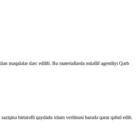
rülən məqalələr dərc edilib. Bu materiallarda müəllif agentliyi Qərb
sazişinə birtərəfli qaydada xitam verilməsi barədə qərar qəbul edib.