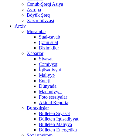
Cənub-Şərqi Asiya
Avropa
Böyük Şərq
Xəzər hövzəsi
Arxiv
Müsahibə
Sual-cavab
Çətin sual
Bizimkiler
Xəbərlər
Siyasət
Cəmiyyət
İqtisadiyyat
Maliyyə
Enerji
Dünyada
Mədəniyyət
Foto sessiyalar
Aktual Reportaj
Buraxılışlar
Bülleten Siyasət
Bülleten İqtisadiyyat
Bülleten Maliyyə
Bülleten Energetika
Söz istəyirəm