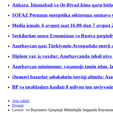
Ankara, İslamabad və Ər-Riyad kimə qarşı birlə
SOFAZ Perunun energetika sektoruna sərmayə ya
Media icmalı: 6 avqust saat 16:00-dan 7 avqust 2
Seçkilərdən sonra Ermənistan və Rusiya gərginliyi
Azərbaycan qazı Türkiyənin Avropadakı enerji am
Diplom var, iş yoxdur: Azərbaycanda təhsil niyə
Azərbaycan minimumu: yaşamağı təmin edən, la
Ənənəvi bazarlar şəbəkələrin təzyiqi altında: Azə
BP və tərəfdaşları hasilatı 8 milyon ton səviyyəs
Ana səhifə
Siyasət
Lavrov və Bayramov Qarşılıqlı Müttəfiqlik haqqında Bəyannam