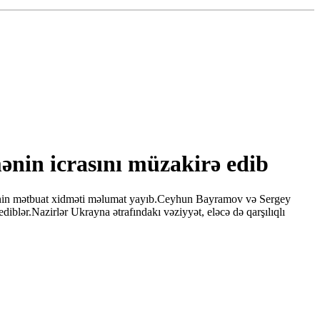
nin icrasını müzakirə edib
rliyinin mətbuat xidməti məlumat yayıb.Ceyhun Bayramov və Sergey
diblər.Nazirlər Ukrayna ətrafındakı vəziyyət, eləcə də qarşılıqlı