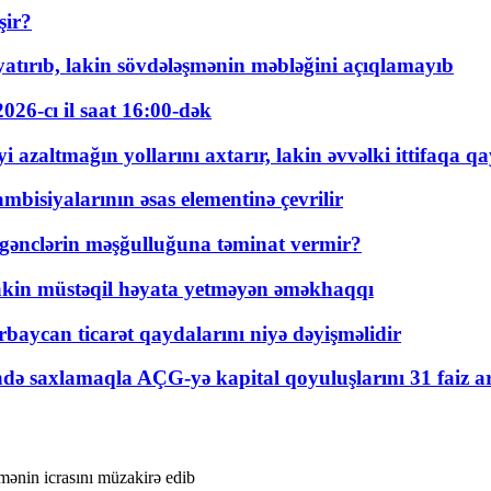
şir?
tırıb, lakin sövdələşmənin məbləğini açıqlamayıb
026-cı il saat 16:00-dək
 azaltmağın yollarını axtarır, lakin əvvəlki ittifaqa qa
bisiyalarının əsas elementinə çevrilir
 gənclərin məşğulluğuna təminat vermir?
kin müstəqil həyata yetməyən əməkhaqqı
rbaycan ticarət qaydalarını niyə dəyişməlidir
ində saxlamaqla AÇG-yə kapital qoyuluşlarını 31 faiz ar
ənin icrasını müzakirə edib