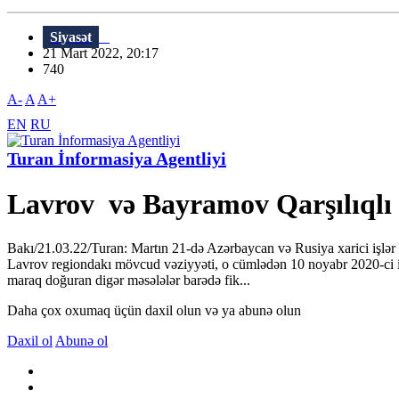
Siyasət
21 Mart 2022, 20:17
740
A-
A
A+
EN
RU
Turan İnformasiya Agentliyi
Lavrov və Bayramov Qarşılıqlı
Bakı/21.03.22/Turan: Martın 21-də Azərbaycan və Rusiya xarici işlər 
Lavrov regiondakı mövcud vəziyyəti, o cümlədən 10 noyabr 2020-ci il və
maraq doğuran digər məsələlər barədə fik...
Daha çox oxumaq üçün daxil olun və ya abunə olun
Daxil ol
Abunə ol