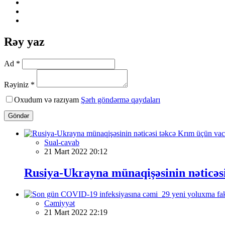
Rəy yaz
Ad *
Rəyiniz *
Oxudum və razıyam
Şərh göndərmə qaydaları
Göndər
Sual-cavab
21 Mart 2022 20:12
Rusiya-Ukrayna münaqişəsinin nəticəsi
Cəmiyyət
21 Mart 2022 22:19