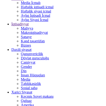
Media İcmalı
Həftəlik iqtisadi icmal
Həftəlik siyasi icmal
Aylıq İqtisadi İcmal
Aylıq Siyasi İcmal
İqtisadiyyat
Maliyyə
Makroiqtisadiyyat
Sənaye
Kənd təsərrüfatı
Biznes
Daxili siyasət
Qanunvericilik
Dövlət quruculuğu
Cəmiyyət
Gender
Din
İnsan Hüquqları
Media
Təhlükəsizlik
Sosial sahə
Xarici Siyasət
Keçmiş Sovet məkanı
Qafqaz
Amerika