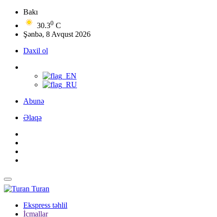
Bakı
0
30.3
C
Şənbə, 8 Avqust 2026
Daxil ol
Abunə
Əlaqə
Turan
Ekspress təhlil
İcmallar