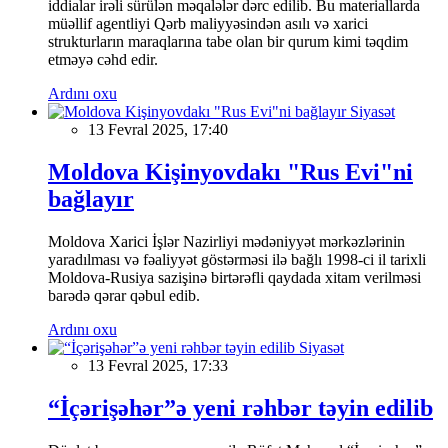
iddialar irəli sürülən məqalələr dərc edilib. Bu materiallarda
müəllif agentliyi Qərb maliyyəsindən asılı və xarici
strukturların maraqlarına tabe olan bir qurum kimi təqdim
etməyə cəhd edir.
Ardını oxu
Siyasət
13 Fevral 2025, 17:40
Moldova Kişinyovdakı "Rus Evi"ni
bağlayır
Moldova Xarici İşlər Nazirliyi mədəniyyət mərkəzlərinin
yaradılması və fəaliyyət göstərməsi ilə bağlı 1998-ci il tarixli
Moldova-Rusiya sazişinə birtərəfli qaydada xitam verilməsi
barədə qərar qəbul edib.
Ardını oxu
Siyasət
13 Fevral 2025, 17:33
“İçərişəhər”ə yeni rəhbər təyin edilib