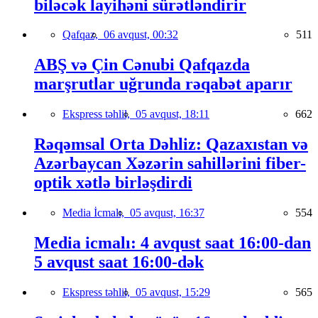
biləcək layihəni sürətləndirir
Qafqaz,
06 avqust, 00:32
511
ABŞ və Çin Cənubi Qafqazda
marşrutlar uğrunda rəqabət aparır
Ekspress təhlil,
05 avqust, 18:11
662
Rəqəmsal Orta Dəhliz: Qazaxıstan və
Azərbaycan Xəzərin sahillərini fiber-
optik xətlə birləşdirdi
Media İcmalı,
05 avqust, 16:37
554
Media icmalı: 4 avqust saat 16:00-dan
5 avqust saat 16:00-dək
Ekspress təhlil,
05 avqust, 15:29
565