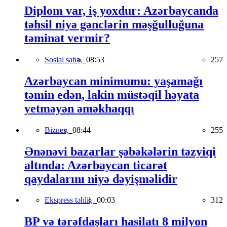
Diplom var, iş yoxdur: Azərbaycanda
təhsil niyə gənclərin məşğulluğuna
təminat vermir?
Sosial sahə,
08:53
257
Azərbaycan minimumu: yaşamağı
təmin edən, lakin müstəqil həyata
yetməyən əməkhaqqı
Biznes,
08:44
255
Ənənəvi bazarlar şəbəkələrin təzyiqi
altında: Azərbaycan ticarət
qaydalarını niyə dəyişməlidir
Ekspress təhlil,
00:03
312
BP və tərəfdaşları hasilatı 8 milyon