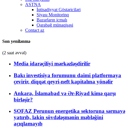
ASTNA
İqtisadiyyat Göstəriciləri
Siyası Monitorinq
Bazarların icmalı
Qarabağ münaqişəsi
Contact az
Son yenilənmə
(2 saat əvvəl)
Media idarəçiliyi mərkəzləşdirilir
Bakı investisiya forumunu daimi platformaya
çevirir, diqqət qeyri-neft kapitalına yönəlir
Ankara, İslamabad və Ər-Riyad kimə qarşı
birləşir?
SOFAZ Perunun energetika sektoruna sərmayə
yatırıb, lakin sövdələşmənin məbləğini
açıqlamayıb