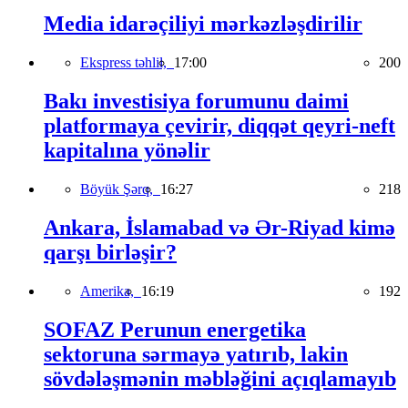
Media idarəçiliyi mərkəzləşdirilir
Ekspress təhlil,
17:00
200
Bakı investisiya forumunu daimi
platformaya çevirir, diqqət qeyri-neft
kapitalına yönəlir
Böyük Şərq,
16:27
218
Ankara, İslamabad və Ər-Riyad kimə
qarşı birləşir?
Amerika,
16:19
192
SOFAZ Perunun energetika
sektoruna sərmayə yatırıb, lakin
sövdələşmənin məbləğini açıqlamayıb