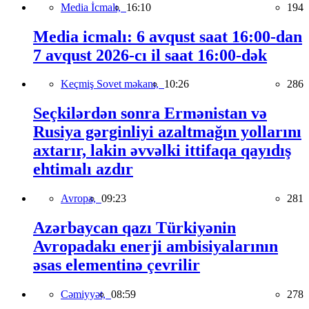
Media İcmalı,
16:10
194
Media icmalı: 6 avqust saat 16:00-dan
7 avqust 2026-cı il saat 16:00-dək
Keçmiş Sovet məkanı,
10:26
286
Seçkilərdən sonra Ermənistan və
Rusiya gərginliyi azaltmağın yollarını
axtarır, lakin əvvəlki ittifaqa qayıdış
ehtimalı azdır
Avropa,
09:23
281
Azərbaycan qazı Türkiyənin
Avropadakı enerji ambisiyalarının
əsas elementinə çevrilir
Cəmiyyət,
08:59
278