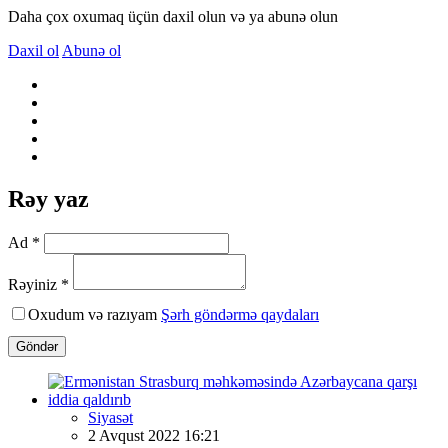
Daha çox oxumaq üçün daxil olun və ya abunə olun
Daxil ol
Abunə ol
Rəy yaz
Ad *
Rəyiniz *
Oxudum və razıyam
Şərh göndərmə qaydaları
Göndər
Siyasət
2 Avqust 2022 16:21