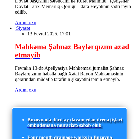
Dövlət başçısının sərəncamı ilə Rüfət Mahmud “İçərişəhər”
Dövlət Tarix-Memarlıq Qoruğu İdarə Heyətinin sədri təyin
edilib.
Ardını oxu
Siyasət
13 Fevral 2025, 17:01
Məhkəmə Şahnaz Bəylərqızını azad
etməyib
Fevralın 13-də Apellyasiya Məhkəməsi jurnalist Şahnaz
Bəylərqızının həbsilə bağlı Xətai Rayon Məhkəməsinin
qərarından müdafiə tərəfinin şikayətini təmin etməyib.
Ardını oxu
Buzovnada dörd ay davam edən drenaj işləri
ombudsmana müraciətə səbəb olub
Four-month drainage works in Buzovna