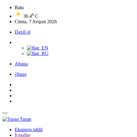
Bakı
0
30.4
C
Cümə, 7 Avqust 2026
Daxil ol
Abunə
Əlaqə
Turan
Ekspress təhlil
İcmallar