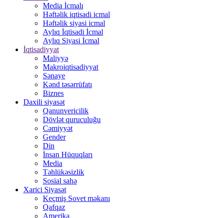
Media İcmalı
Həftəlik iqtisadi icmal
Həftəlik siyasi icmal
Aylıq İqtisadi İcmal
Aylıq Siyasi İcmal
İqtisadiyyat
Maliyyə
Makroiqtisadiyyat
Sənaye
Kənd təsərrüfatı
Biznes
Daxili siyasət
Qanunvericilik
Dövlət quruculuğu
Cəmiyyət
Gender
Din
İnsan Hüquqları
Media
Təhlükəsizlik
Sosial sahə
Xarici Siyasət
Keçmiş Sovet məkanı
Qafqaz
Amerika