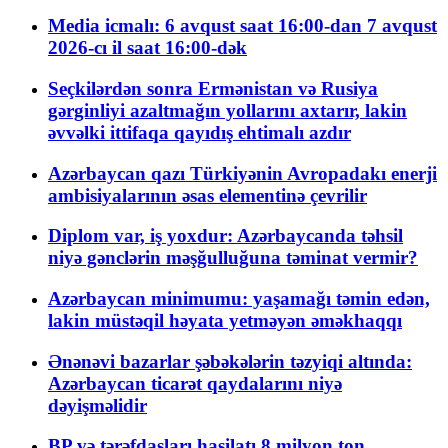
Media icmalı: 6 avqust saat 16:00-dan 7 avqust
2026-cı il saat 16:00-dək
Seçkilərdən sonra Ermənistan və Rusiya
gərginliyi azaltmağın yollarını axtarır, lakin
əvvəlki ittifaqa qayıdış ehtimalı azdır
Azərbaycan qazı Türkiyənin Avropadakı enerji
ambisiyalarının əsas elementinə çevrilir
Diplom var, iş yoxdur: Azərbaycanda təhsil
niyə gənclərin məşğulluğuna təminat vermir?
Azərbaycan minimumu: yaşamağı təmin edən,
lakin müstəqil həyata yetməyən əməkhaqqı
Ənənəvi bazarlar şəbəkələrin təzyiqi altında:
Azərbaycan ticarət qaydalarını niyə
dəyişməlidir
BP və tərəfdaşları hasilatı 8 milyon ton