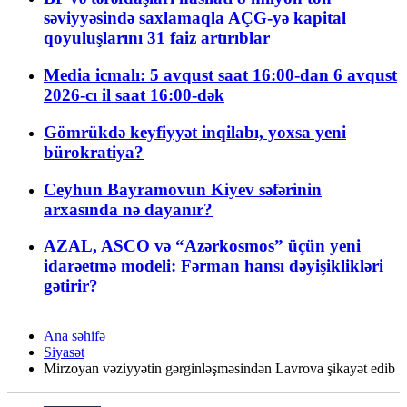
səviyyəsində saxlamaqla AÇG-yə kapital
qoyuluşlarını 31 faiz artırıblar
Media icmalı: 5 avqust saat 16:00-dan 6 avqust
2026-cı il saat 16:00-dək
Gömrükdə keyfiyyət inqilabı, yoxsa yeni
bürokratiya?
Ceyhun Bayramovun Kiyev səfərinin
arxasında nə dayanır?
AZAL, ASCO və “Azərkosmos” üçün yeni
idarəetmə modeli: Fərman hansı dəyişiklikləri
gətirir?
Ana səhifə
Siyasət
Mirzoyan vəziyyətin gərginləşməsindən Lavrova şikayət edib