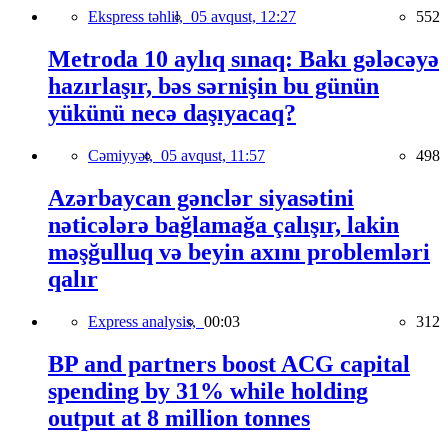
Ekspress təhlil,
05 avqust, 12:27
552
Metroda 10 aylıq sınaq: Bakı gələcəyə
hazırlaşır, bəs sərnişin bu günün
yükünü necə daşıyacaq?
Cəmiyyət,
05 avqust, 11:57
498
Azərbaycan gənclər siyasətini
nəticələrə bağlamağa çalışır, lakin
məşğulluq və beyin axını problemləri
qalır
Express analysis,
00:03
312
BP and partners boost ACG capital
spending by 31% while holding
output at 8 million tonnes