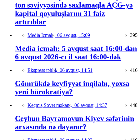
ton səviyyəsində saxlamaqla AÇG-yə
kapital qoyuluşlarını 31 faiz
artırıblar
Media İcmalı,
06 avqust, 15:09
395
Media icmalı: 5 avqust saat 16:00-dan
6 avqust 2026-cı il saat 16:00-dək
Ekspress təhlil,
06 avqust, 14:51
416
Gömrükdə keyfiyyət inqilabı, yoxsa
yeni bürokratiya?
Keçmiş Sovet məkanı,
06 avqust, 14:37
448
Ceyhun Bayramovun Kiyev səfərinin
arxasında nə dayanır?