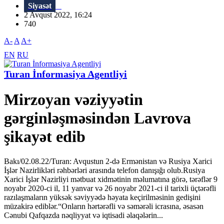
Siyasət
2 Avqust 2022, 16:24
740
A-
A
A+
EN
RU
Turan İnformasiya Agentliyi
Mirzoyan vəziyyətin
gərginləşməsindən Lavrova
şikayət edib
Bakı/02.08.22/Turan: Avqustun 2-də Ermənistan və Rusiya Xarici
İşlər Nazirlikləri rəhbərləri arasında telefon danışığı olub.Rusiya
Xarici İşlər Nazirliyi mətbuat xidmətinin məlumatına görə, tərəflər 9
noyabr 2020-ci il, 11 yanvar və 26 noyabr 2021-ci il tarixli üçtərəfli
razılaşmaların yüksək səviyyədə həyata keçirilməsinin gedişini
müzakirə ediblər.“Onların hərtərəfli və səmərəli icrasına, əsasən
Cənubi Qafqazda nəqliyyat və iqtisadi əlaqələrin...