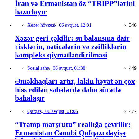
İran və Ermənistan öz “TRIPP”lərini
hazırlayır
Xəzər hövzəsi,
06 avqust, 12:31
348
Xəzər geri çəkilir: su balansına dair
risklərin, nəticələrin və zəifliklərin
kompleks qiymətləndirilməsi
Sosial sahə,
06 avqust, 01:38
449
Əməkhaqları artır, lakin həyat ən çox
hiss edilən sahələrdə daha sürətlə
bahalaşır
Qafqaz,
06 avqust, 01:06
477
“Tramp marşrutu” reallığa çevrilir:
Ermənistan Cənubi Qafqazı dəyişə