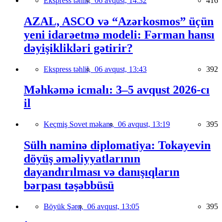
Ekspress təhlil,
06 avqust, 14:32
416
AZAL, ASCO və “Azərkosmos” üçün
yeni idarəetmə modeli: Fərman hansı
dəyişiklikləri gətirir?
Ekspress təhlil,
06 avqust, 13:43
392
Məhkəmə icmalı: 3–5 avqust 2026-cı
il
Keçmiş Sovet məkanı,
06 avqust, 13:19
395
Sülh naminə diplomatiya: Tokayevin
döyüş əməliyyatlarının
dayandırılması və danışıqların
bərpası təşəbbüsü
Böyük Şərq,
06 avqust, 13:05
395