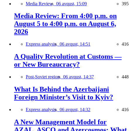
Media Review,
06 avqust, 15:09
395
Media Review: From 4:00 p.m. on
August 5 to 4:00 p.m. on August 6,
2026
Express analysis,
06 avqust, 14:51
416
A Quality Revolution at Customs —
or New Bureaucracy?
Post-Soviet region,
06 avqust, 14:37
448
What Is Behind the Azerbaijani
Foreign Minister’s Visit to Kyiv?
Express analysis,
06 avqust, 14:32
416
A New Management Model for
AZAL, ASCO and Azercosmos: What