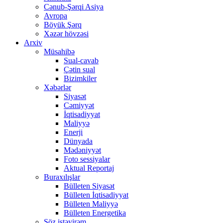
Cənub-Şərqi Asiya
Avropa
Böyük Şərq
Xəzər hövzəsi
Arxiv
Müsahibə
Sual-cavab
Çətin sual
Bizimkiler
Xəbərlər
Siyasət
Cəmiyyət
İqtisadiyyat
Maliyyə
Enerji
Dünyada
Mədəniyyət
Foto sessiyalar
Aktual Reportaj
Buraxılışlar
Bülleten Siyasət
Bülleten İqtisadiyyat
Bülleten Maliyyə
Bülleten Energetika
Söz istəyirəm