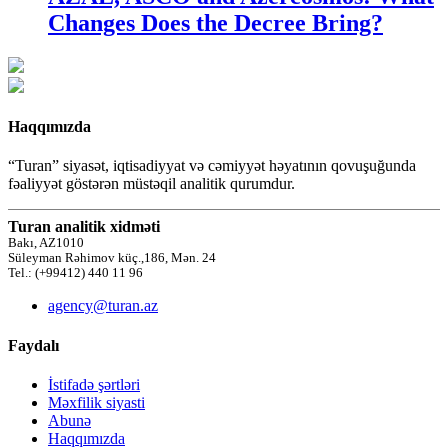
Changes Does the Decree Bring?
Haqqımızda
“Turan” siyasət, iqtisadiyyat və cəmiyyət həyatının qovuşuğunda
fəaliyyət göstərən müstəqil analitik qurumdur.
Turan analitik xidməti
Bakı, AZ1010
Süleyman Rəhimov küç.,186, Mən. 24
Tel.: (+99412) 440 11 96
agency@turan.az
Faydalı
İstifadə şərtləri
Məxfilik siyasti
Abunə
Haqqımızda