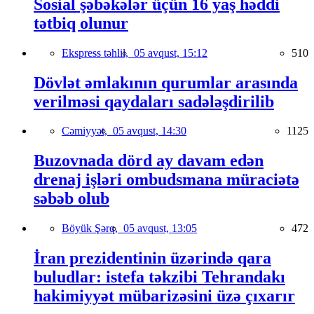
Sosial şəbəkələr üçün 16 yaş həddi
tətbiq olunur
Ekspress təhlil,
05 avqust, 15:12
510
Dövlət əmlakının qurumlar arasında
verilməsi qaydaları sadələşdirilib
Cəmiyyət,
05 avqust, 14:30
1125
Buzovnada dörd ay davam edən
drenaj işləri ombudsmana müraciətə
səbəb olub
Böyük Şərq,
05 avqust, 13:05
472
İran prezidentinin üzərində qara
buludlar: istefa təkzibi Tehrandakı
hakimiyyət mübarizəsini üzə çıxarır