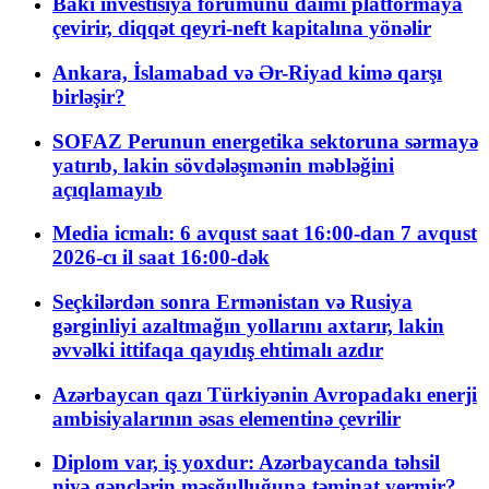
Bakı investisiya forumunu daimi platformaya
çevirir, diqqət qeyri-neft kapitalına yönəlir
Ankara, İslamabad və Ər-Riyad kimə qarşı
birləşir?
SOFAZ Perunun energetika sektoruna sərmayə
yatırıb, lakin sövdələşmənin məbləğini
açıqlamayıb
Media icmalı: 6 avqust saat 16:00-dan 7 avqust
2026-cı il saat 16:00-dək
Seçkilərdən sonra Ermənistan və Rusiya
gərginliyi azaltmağın yollarını axtarır, lakin
əvvəlki ittifaqa qayıdış ehtimalı azdır
Azərbaycan qazı Türkiyənin Avropadakı enerji
ambisiyalarının əsas elementinə çevrilir
Diplom var, iş yoxdur: Azərbaycanda təhsil
niyə gənclərin məşğulluğuna təminat vermir?