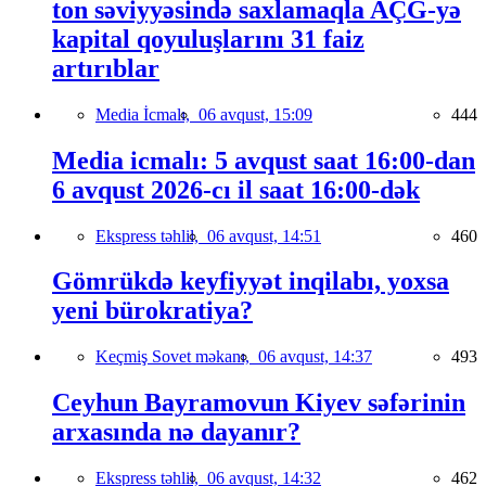
ton səviyyəsində saxlamaqla AÇG-yə
kapital qoyuluşlarını 31 faiz
artırıblar
Media İcmalı,
06 avqust, 15:09
444
Media icmalı: 5 avqust saat 16:00-dan
6 avqust 2026-cı il saat 16:00-dək
Ekspress təhlil,
06 avqust, 14:51
460
Gömrükdə keyfiyyət inqilabı, yoxsa
yeni bürokratiya?
Keçmiş Sovet məkanı,
06 avqust, 14:37
493
Ceyhun Bayramovun Kiyev səfərinin
arxasında nə dayanır?
Ekspress təhlil,
06 avqust, 14:32
462