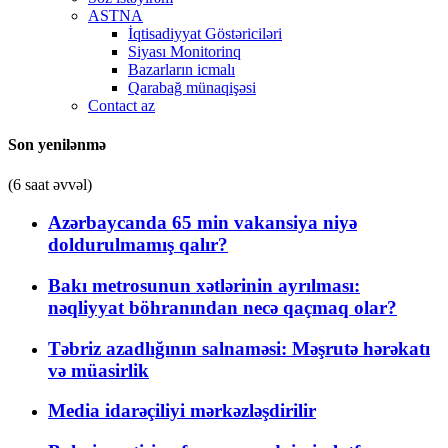
ASTNA
İqtisadiyyat Göstəriciləri
Siyası Monitorinq
Bazarların icmalı
Qarabağ münaqişəsi
Contact az
Son yenilənmə
(6 saat əvvəl)
Azərbaycanda 65 min vakansiya niyə
doldurulmamış qalır?
Bakı metrosunun xətlərinin ayrılması:
nəqliyyat böhranından necə qaçmaq olar?
Təbriz azadlığının salnaməsi: Məşrutə hərəkatı
və müasirlik
Media idarəçiliyi mərkəzləşdirilir