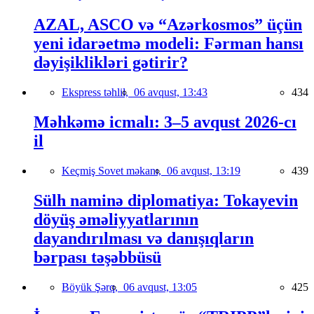
AZAL, ASCO və “Azərkosmos” üçün
yeni idarəetmə modeli: Fərman hansı
dəyişiklikləri gətirir?
Ekspress təhlil,
06 avqust, 13:43
434
Məhkəmə icmalı: 3–5 avqust 2026-cı
il
Keçmiş Sovet məkanı,
06 avqust, 13:19
439
Sülh naminə diplomatiya: Tokayevin
döyüş əməliyyatlarının
dayandırılması və danışıqların
bərpası təşəbbüsü
Böyük Şərq,
06 avqust, 13:05
425