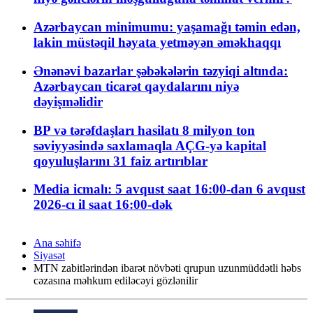
Azərbaycan minimumu: yaşamağı təmin edən,
lakin müstəqil həyata yetməyən əməkhaqqı
Ənənəvi bazarlar şəbəkələrin təzyiqi altında:
Azərbaycan ticarət qaydalarını niyə
dəyişməlidir
BP və tərəfdaşları hasilatı 8 milyon ton
səviyyəsində saxlamaqla AÇG-yə kapital
qoyuluşlarını 31 faiz artırıblar
Media icmalı: 5 avqust saat 16:00-dan 6 avqust
2026-cı il saat 16:00-dək
Ana səhifə
Siyasət
MTN zabitlərindən ibarət növbəti qrupun uzunmüddətli həbs
cəzasına məhkum ediləcəyi gözlənilir