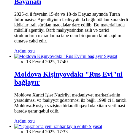
Bəyanatı
2025-ci il fevralın 15-də və 18-də Day.az saytında Turan
İnformasiya Agentliyinin fəaliyyəti ilə bağlı böhtan xarakterli
iddialar irəli sürülən məqalələr dərc edilib. Bu materiallarda
müəllif agentliyi Qərb maliyyəsindən asılı və xarici
strukturların maraqlarına tabe olan bir qurum kimi təqdim
etməyə cəhd edir.
Ardını oxu
Siyasət
13 Fevral 2025, 17:40
Moldova Kişinyovdakı "Rus Evi"ni
bağlayır
Moldova Xarici İşlər Nazirliyi mədəniyyət mərkəzlərinin
yaradılması və fəaliyyət göstərməsi ilə bağlı 1998-ci il tarixli
Moldova-Rusiya sazişinə birtərəfli qaydada xitam verilməsi
barədə qərar qəbul edib.
Ardını oxu
Siyasət
13 Fevral 2025, 17:33