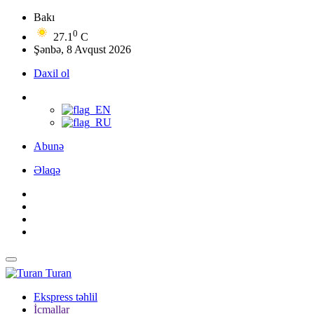
Bakı
0
27.1
C
Şənbə, 8 Avqust 2026
Daxil ol
Abunə
Əlaqə
Turan
Ekspress təhlil
İcmallar