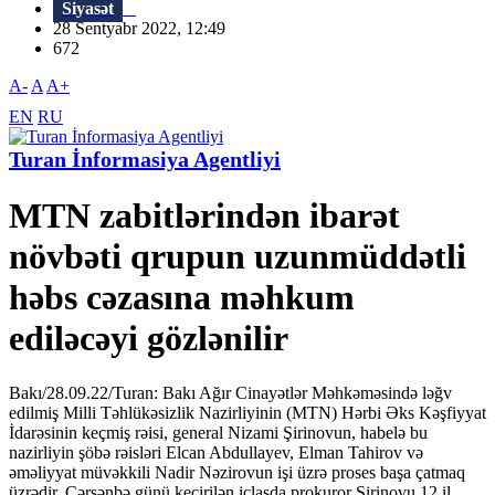
Siyasət
28 Sentyabr 2022, 12:49
672
A-
A
A+
EN
RU
Turan İnformasiya Agentliyi
MTN zabitlərindən ibarət
növbəti qrupun uzunmüddətli
həbs cəzasına məhkum
ediləcəyi gözlənilir
Bakı/28.09.22/Turan: Bakı Ağır Cinayətlər Məhkəməsində ləğv
edilmiş Milli Təhlükəsizlik Nazirliyinin (MTN) Hərbi Əks Kəşfiyyat
İdarəsinin keçmiş rəisi, general Nizami Şirinovun, habelə bu
nazirliyin şöbə rəisləri Elcan Abdullayev, Elman Tahirov və
əməliyyat müvəkkili Nadir Nəzirovun işi üzrə proses başa çatmaq
üzrədir. Çərşənbə günü keçirilən iclasda prokuror Şirinovu 12 il,