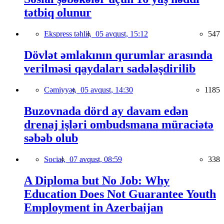
tətbiq olunur
Ekspress təhlil,
05 avqust, 15:12
547
Dövlət əmlakının qurumlar arasında
verilməsi qaydaları sadələşdirilib
Cəmiyyət,
05 avqust, 14:30
1185
Buzovnada dörd ay davam edən
drenaj işləri ombudsmana müraciətə
səbəb olub
Social,
07 avqust, 08:59
338
A Diploma but No Job: Why
Education Does Not Guarantee Youth
Employment in Azerbaijan