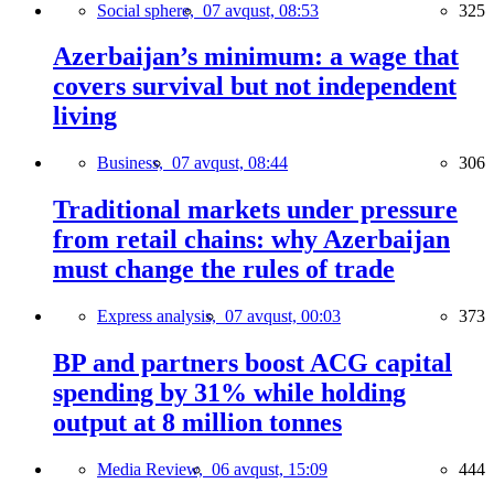
Social sphere,
07 avqust, 08:53
325
Azerbaijan’s minimum: a wage that
covers survival but not independent
living
Business,
07 avqust, 08:44
306
Traditional markets under pressure
from retail chains: why Azerbaijan
must change the rules of trade
Express analysis,
07 avqust, 00:03
373
BP and partners boost ACG capital
spending by 31% while holding
output at 8 million tonnes
Media Review,
06 avqust, 15:09
444