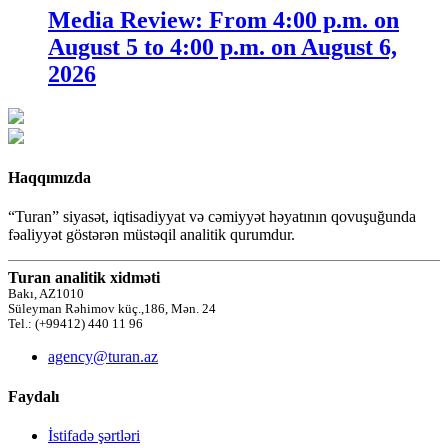
Media Review: From 4:00 p.m. on
August 5 to 4:00 p.m. on August 6,
2026
Haqqımızda
“Turan” siyasət, iqtisadiyyat və cəmiyyət həyatının qovuşuğunda
fəaliyyət göstərən müstəqil analitik qurumdur.
Turan analitik xidməti
Bakı, AZ1010
Süleyman Rəhimov küç.,186, Mən. 24
Tel.: (+99412) 440 11 96
agency@turan.az
Faydalı
İstifadə şərtləri