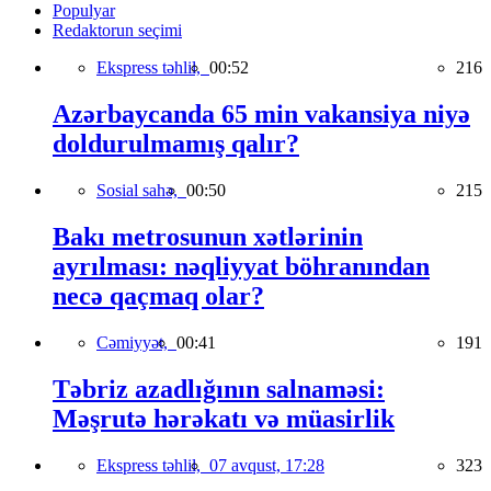
Populyar
Redaktorun seçimi
Ekspress təhlil,
00:52
216
Azərbaycanda 65 min vakansiya niyə
doldurulmamış qalır?
Sosial sahə,
00:50
215
Bakı metrosunun xətlərinin
ayrılması: nəqliyyat böhranından
necə qaçmaq olar?
Cəmiyyət,
00:41
191
Təbriz azadlığının salnaməsi:
Məşrutə hərəkatı və müasirlik
Ekspress təhlil,
07 avqust, 17:28
323