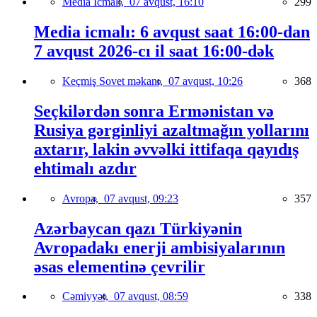
Media İcmalı,
07 avqust, 16:10
299
Media icmalı: 6 avqust saat 16:00-dan
7 avqust 2026-cı il saat 16:00-dək
Keçmiş Sovet məkanı,
07 avqust, 10:26
368
Seçkilərdən sonra Ermənistan və
Rusiya gərginliyi azaltmağın yollarını
axtarır, lakin əvvəlki ittifaqa qayıdış
ehtimalı azdır
Avropa,
07 avqust, 09:23
357
Azərbaycan qazı Türkiyənin
Avropadakı enerji ambisiyalarının
əsas elementinə çevrilir
Cəmiyyət,
07 avqust, 08:59
338