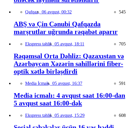
Qafqaz,
06 avqust, 00:32
545
ABŞ və Çin Cənubi Qafqazda
marşrutlar uğrunda rəqabət aparır
Ekspress təhlil,
05 avqust, 18:11
705
Rəqəmsal Orta Dəhliz: Qazaxıstan və
Azərbaycan Xəzərin sahillərini fiber-
optik xətlə birləşdirdi
Media İcmalı,
05 avqust, 16:37
591
Media icmalı: 4 avqust saat 16:00-dan
5 avqust saat 16:00-dək
Ekspress təhlil,
05 avqust, 15:29
608
Sosial şəbəkələr üçün 16 yaş həddi