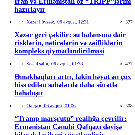
İran və Ermənistan öz “TRIPP”lərini
hazırlayır
Xəzər hövzəsi,
06 avqust, 12:31
377
Xəzər geri çəkilir: su balansına dair
risklərin, nəticələrin və zəifliklərin
kompleks qiymətləndirilməsi
Sosial sahə,
06 avqust, 01:38
477
Əməkhaqları artır, lakin həyat ən çox
hiss edilən sahələrdə daha sürətlə
bahalaşır
Qafqaz,
06 avqust, 01:06
508
“Tramp marşrutu” reallığa çevrilir:
Ermənistan Cənubi Qafqazı dəyişə
biləcək layihəni sürətləndirir