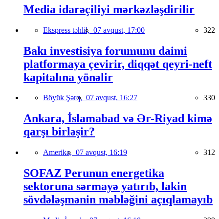
Media idarəçiliyi mərkəzləşdirilir
Ekspress təhlil,
07 avqust, 17:00
322
Bakı investisiya forumunu daimi
platformaya çevirir, diqqət qeyri-neft
kapitalına yönəlir
Böyük Şərq,
07 avqust, 16:27
330
Ankara, İslamabad və Ər-Riyad kimə
qarşı birləşir?
Amerika,
07 avqust, 16:19
312
SOFAZ Perunun energetika
sektoruna sərmayə yatırıb, lakin
sövdələşmənin məbləğini açıqlamayıb