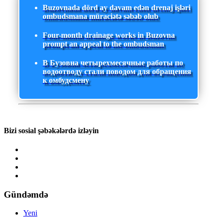
Buzovnada dörd ay davam edən drenaj işləri
ombudsmana müraciətə səbəb olub
Four-month drainage works in Buzovna
prompt an appeal to the ombudsman
В Бузовна четырехмесячные работы по
водоотводу стали поводом для обращения
к омбудсмену
Bizi sosial şəbəkələrdə izləyin
Gündəmdə
Yeni