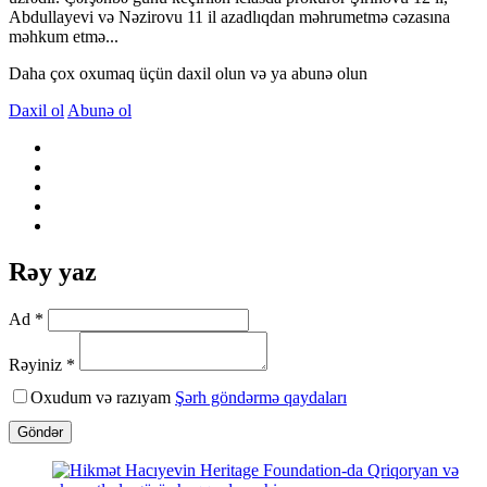
Abdullayevi və Nəzirovu 11 il azadlıqdan məhrumetmə cəzasına
məhkum etmə...
Daha çox oxumaq üçün daxil olun və ya abunə olun
Daxil ol
Abunə ol
Rəy yaz
Ad *
Rəyiniz *
Oxudum və razıyam
Şərh göndərmə qaydaları
Göndər