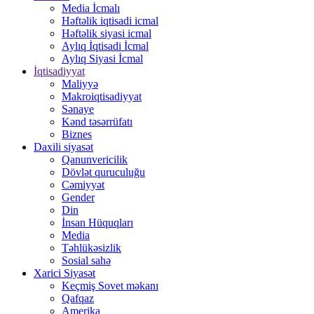
Media İcmalı
Həftəlik iqtisadi icmal
Həftəlik siyasi icmal
Aylıq İqtisadi İcmal
Aylıq Siyasi İcmal
İqtisadiyyat
Maliyyə
Makroiqtisadiyyat
Sənaye
Kənd təsərrüfatı
Biznes
Daxili siyasət
Qanunvericilik
Dövlət quruculuğu
Cəmiyyət
Gender
Din
İnsan Hüquqları
Media
Təhlükəsizlik
Sosial sahə
Xarici Siyasət
Keçmiş Sovet məkanı
Qafqaz
Amerika