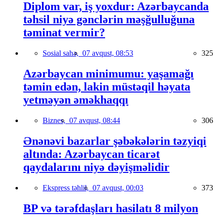
Diplom var, iş yoxdur: Azərbaycanda
təhsil niyə gənclərin məşğulluğuna
təminat vermir?
Sosial sahə,
07 avqust, 08:53
325
Azərbaycan minimumu: yaşamağı
təmin edən, lakin müstəqil həyata
yetməyən əməkhaqqı
Biznes,
07 avqust, 08:44
306
Ənənəvi bazarlar şəbəkələrin təzyiqi
altında: Azərbaycan ticarət
qaydalarını niyə dəyişməlidir
Ekspress təhlil,
07 avqust, 00:03
373
BP və tərəfdaşları hasilatı 8 milyon