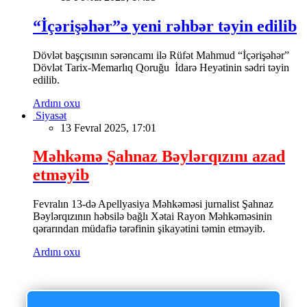
“İçərişəhər”ə yeni rəhbər təyin edilib
Dövlət başçısının sərəncamı ilə Rüfət Mahmud “İçərişəhər”
Dövlət Tarix-Memarlıq Qoruğu İdarə Heyətinin sədri təyin
edilib.
Ardını oxu
Siyasət
13 Fevral 2025, 17:01
Məhkəmə Şahnaz Bəylərqızını azad
etməyib
Fevralın 13-də Apellyasiya Məhkəməsi jurnalist Şahnaz
Bəylərqızının həbsilə bağlı Xətai Rayon Məhkəməsinin
qərarından müdafiə tərəfinin şikayətini təmin etməyib.
Ardını oxu