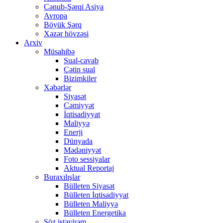
Cənub-Şərqi Asiya
Avropa
Böyük Şərq
Xəzər hövzəsi
Arxiv
Müsahibə
Sual-cavab
Çətin sual
Bizimkiler
Xəbərlər
Siyasət
Cəmiyyət
İqtisadiyyat
Maliyyə
Enerji
Dünyada
Mədəniyyət
Foto sessiyalar
Aktual Reportaj
Buraxılışlar
Bülleten Siyasət
Bülleten İqtisadiyyat
Bülleten Maliyyə
Bülleten Energetika
Söz istəyirəm