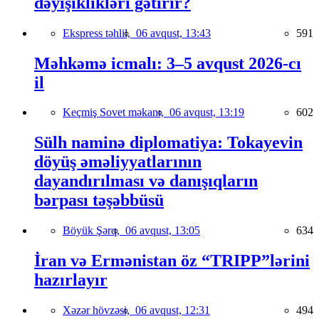
dəyişiklikləri gətirir?
Ekspress təhlil,
06 avqust, 13:43
591
Məhkəmə icmalı: 3–5 avqust 2026-cı
il
Keçmiş Sovet məkanı,
06 avqust, 13:19
602
Sülh naminə diplomatiya: Tokayevin
döyüş əməliyyatlarının
dayandırılması və danışıqların
bərpası təşəbbüsü
Böyük Şərq,
06 avqust, 13:05
634
İran və Ermənistan öz “TRIPP”lərini
hazırlayır
Xəzər hövzəsi,
06 avqust, 12:31
494