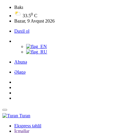
Bakı
0
33.5
C
Bazar, 9 Avqust 2026
Daxil ol
Abunə
Əlaqə
Turan
Ekspress təhlil
İcmallar