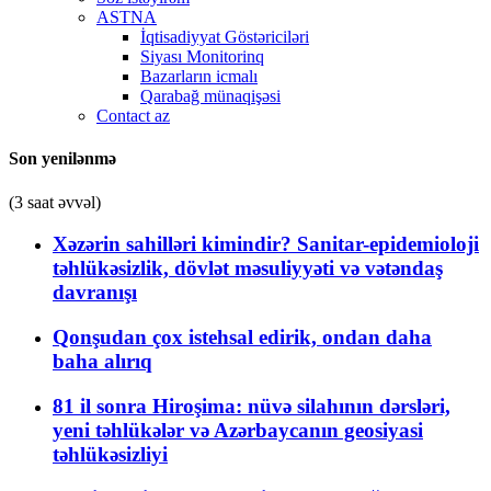
ASTNA
İqtisadiyyat Göstəriciləri
Siyası Monitorinq
Bazarların icmalı
Qarabağ münaqişəsi
Contact az
Son yenilənmə
(3 saat əvvəl)
Xəzərin sahilləri kimindir? Sanitar-epidemioloji
təhlükəsizlik, dövlət məsuliyyəti və vətəndaş
davranışı
Qonşudan çox istehsal edirik, ondan daha
baha alırıq
81 il sonra Hiroşima: nüvə silahının dərsləri,
yeni təhlükələr və Azərbaycanın geosiyasi
təhlükəsizliyi