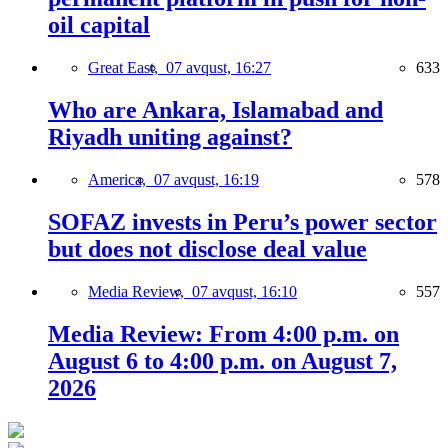
oil capital
Great East,
07 avqust, 16:27
633
Who are Ankara, Islamabad and
Riyadh uniting against?
America,
07 avqust, 16:19
578
SOFAZ invests in Peru’s power sector
but does not disclose deal value
Media Review,
07 avqust, 16:10
557
Media Review: From 4:00 p.m. on
August 6 to 4:00 p.m. on August 7,
2026