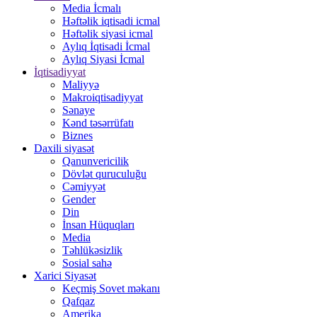
Media İcmalı
Həftəlik iqtisadi icmal
Həftəlik siyasi icmal
Aylıq İqtisadi İcmal
Aylıq Siyasi İcmal
İqtisadiyyat
Maliyyə
Makroiqtisadiyyat
Sənaye
Kənd təsərrüfatı
Biznes
Daxili siyasət
Qanunvericilik
Dövlət quruculuğu
Cəmiyyət
Gender
Din
İnsan Hüquqları
Media
Təhlükəsizlik
Sosial sahə
Xarici Siyasət
Keçmiş Sovet məkanı
Qafqaz
Amerika