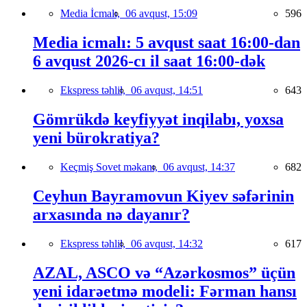
Media İcmalı,
06 avqust, 15:09
596
Media icmalı: 5 avqust saat 16:00-dan
6 avqust 2026-cı il saat 16:00-dək
Ekspress təhlil,
06 avqust, 14:51
643
Gömrükdə keyfiyyət inqilabı, yoxsa
yeni bürokratiya?
Keçmiş Sovet məkanı,
06 avqust, 14:37
682
Ceyhun Bayramovun Kiyev səfərinin
arxasında nə dayanır?
Ekspress təhlil,
06 avqust, 14:32
617
AZAL, ASCO və “Azərkosmos” üçün
yeni idarəetmə modeli: Fərman hansı