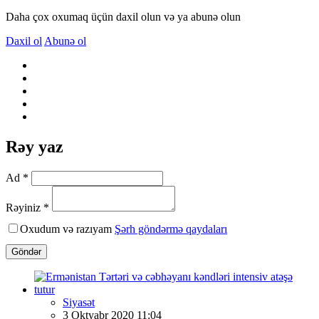
Daha çox oxumaq üçün daxil olun və ya abunə olun
Daxil ol
Abunə ol
Rəy yaz
Ad *
Rəyiniz *
Oxudum və razıyam
Şərh göndərmə qaydaları
Göndər
Siyasət
3 Oktyabr 2020 11:04