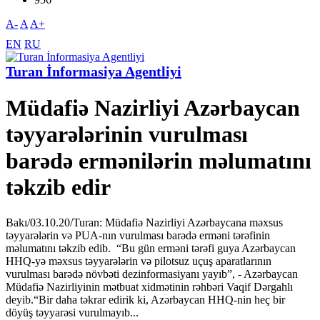
A-
A
A+
EN
RU
Turan İnformasiya Agentliyi
Müdafiə Nazirliyi Azərbaycan
təyyarələrinin vurulması
barədə ermənilərin məlumatını
təkzib edir
Bakı/03.10.20/Turan: Müdafiə Nazirliyi Azərbaycana məxsus
təyyarələrin və PUA-nın vurulması barədə erməni tərəfinin
məlumatını təkzib edib. “Bu gün erməni tərəfi guya Azərbaycan
HHQ-yə məxsus təyyarələrin və pilotsuz uçuş aparatlarının
vurulması barədə növbəti dezinformasiyanı yayıb”, - Azərbaycan
Müdafiə Nazirliyinin mətbuat xidmətinin rəhbəri Vaqif Dərgahlı
deyib.“Bir daha təkrar edirik ki, Azərbaycan HHQ-nin heç bir
döyüş təyyarəsi vurulmayıb...