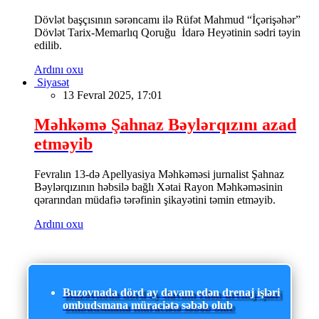
Dövlət başçısının sərəncamı ilə Rüfət Mahmud “İçərişəhər”
Dövlət Tarix-Memarlıq Qoruğu İdarə Heyətinin sədri təyin
edilib.
Ardını oxu
Siyasət
13 Fevral 2025, 17:01
Məhkəmə Şahnaz Bəylərqızını azad
etməyib
Fevralın 13-də Apellyasiya Məhkəməsi jurnalist Şahnaz
Bəylərqızının həbsilə bağlı Xətai Rayon Məhkəməsinin
qərarından müdafiə tərəfinin şikayətini təmin etməyib.
Ardını oxu
Buzovnada dörd ay davam edən drenaj işləri
ombudsmana müraciətə səbəb olub