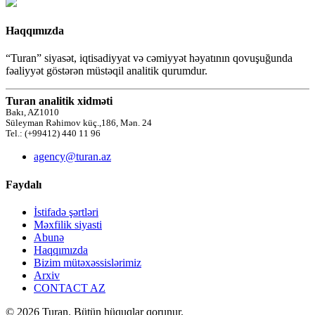
Haqqımızda
“Turan” siyasət, iqtisadiyyat və cəmiyyət həyatının qovuşuğunda
fəaliyyət göstərən müstəqil analitik qurumdur.
Turan analitik xidməti
Bakı, AZ1010
Süleyman Rəhimov küç.,186, Mən. 24
Tel.: (+99412) 440 11 96
agency@turan.az
Faydalı
İstifadə şərtləri
Məxfilik siyasti
Abunə
Haqqımızda
Bizim mütəxəssislərimiz
Arxiv
CONTACT AZ
© 2026 Turan. Bütün hüquqlar qorunur.