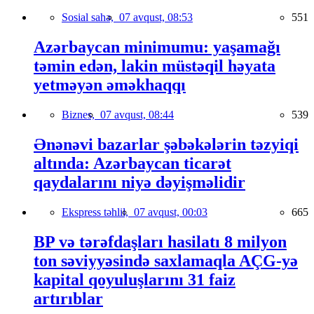
Sosial sahə,
07 avqust, 08:53
551
Azərbaycan minimumu: yaşamağı
təmin edən, lakin müstəqil həyata
yetməyən əməkhaqqı
Biznes,
07 avqust, 08:44
539
Ənənəvi bazarlar şəbəkələrin təzyiqi
altında: Azərbaycan ticarət
qaydalarını niyə dəyişməlidir
Ekspress təhlil,
07 avqust, 00:03
665
BP və tərəfdaşları hasilatı 8 milyon
ton səviyyəsində saxlamaqla AÇG-yə
kapital qoyuluşlarını 31 faiz
artırıblar