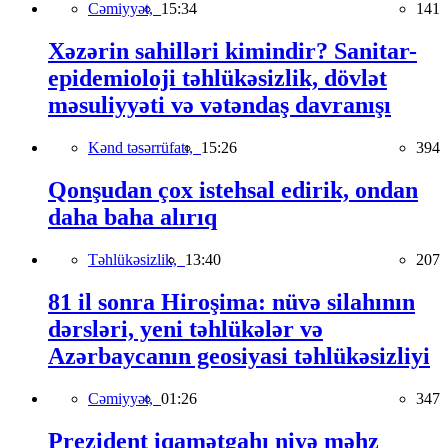
Cəmiyyət,
15:34
141
Xəzərin sahilləri kimindir? Sanitar-
epidemioloji təhlükəsizlik, dövlət
məsuliyyəti və vətəndaş davranışı
Kənd təsərrüfatı,
15:26
394
Qonşudan çox istehsal edirik, ondan
daha baha alırıq
Təhlükəsizlik,
13:40
207
81 il sonra Hiroşima: nüvə silahının
dərsləri, yeni təhlükələr və
Azərbaycanın geosiyasi təhlükəsizliyi
Cəmiyyət,
01:26
347
Prezident iqamətgahı niyə məhz