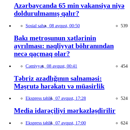
Azərbaycanda 65 min vakansiya niyə
doldurulmamış qalır?
Sosial sahə,
08 avqust, 00:50
539
Bakı metrosunun xətlərinin
ayrılması: nəqliyyat böhranından
necə qaçmaq olar?
Cəmiyyət,
08 avqust, 00:41
454
Təbriz azadlığının salnaməsi:
Məşrutə hərəkatı və müasirlik
Ekspress təhlil,
07 avqust, 17:28
524
Media idarəçiliyi mərkəzləşdirilir
Ekspress təhlil,
07 avqust, 17:00
624