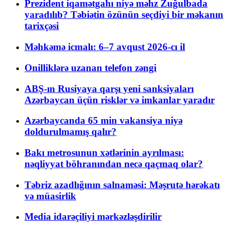
Prezident iqamətgahı niyə məhz Zuğulbada
yaradılıb? Təbiətin özünün seçdiyi bir məkanın
tarixçəsi
Məhkəmə icmalı: 6–7 avqust 2026-cı il
Onilliklərə uzanan telefon zəngi
ABŞ-ın Rusiyaya qarşı yeni sanksiyaları
Azərbaycan üçün risklər və imkanlar yaradır
Azərbaycanda 65 min vakansiya niyə
doldurulmamış qalır?
Bakı metrosunun xətlərinin ayrılması:
nəqliyyat böhranından necə qaçmaq olar?
Təbriz azadlığının salnaməsi: Məşrutə hərəkatı
və müasirlik
Media idarəçiliyi mərkəzləşdirilir