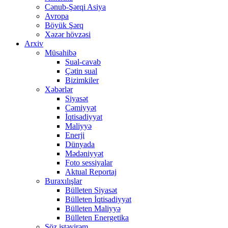
Cənub-Şərqi Asiya
Avropa
Böyük Şərq
Xəzər hövzəsi
Arxiv
Müsahibə
Sual-cavab
Çətin sual
Bizimkiler
Xəbərlər
Siyasət
Cəmiyyət
İqtisadiyyat
Maliyyə
Enerji
Dünyada
Mədəniyyət
Foto sessiyalar
Aktual Reportaj
Buraxılışlar
Bülleten Siyasət
Bülleten İqtisadiyyat
Bülleten Maliyyə
Bülleten Energetika
Söz istəyirəm