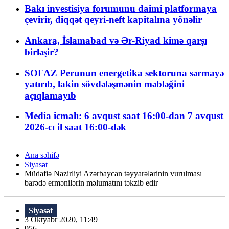
Bakı investisiya forumunu daimi platformaya
çevirir, diqqət qeyri-neft kapitalına yönəlir
Ankara, İslamabad və Ər-Riyad kimə qarşı
birləşir?
SOFAZ Perunun energetika sektoruna sərmayə
yatırıb, lakin sövdələşmənin məbləğini
açıqlamayıb
Media icmalı: 6 avqust saat 16:00-dan 7 avqust
2026-cı il saat 16:00-dək
Ana səhifə
Siyasət
Müdafiə Nazirliyi Azərbaycan təyyarələrinin vurulması
barədə ermənilərin məlumatını təkzib edir
Siyasət
3 Oktyabr 2020, 11:49
956