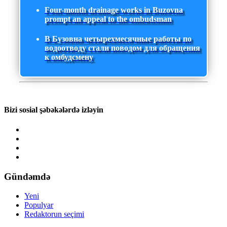
Four-month drainage works in Buzovna
prompt an appeal to the ombudsman
В Бузовна четырехмесячные работы по
водоотводу стали поводом для обращения
к омбудсмену
Bizi sosial şəbəkələrdə izləyin
Gündəmdə
Yeni
Populyar
Redaktorun seçimi