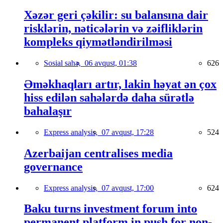
Xəzər geri çəkilir: su balansına dair
risklərin, nəticələrin və zəifliklərin
kompleks qiymətləndirilməsi
Sosial sahə,
06 avqust, 01:38
626
Əməkhaqları artır, lakin həyat ən çox
hiss edilən sahələrdə daha sürətlə
bahalaşır
Express analysis,
07 avqust, 17:28
524
Azerbaijan centralises media
governance
Express analysis,
07 avqust, 17:00
624
Baku turns investment forum into
permanent platform in push for non-