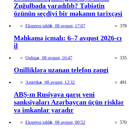
Zuğulbada yaradılıb? Təbiətin
özünün seçdiyi bir məkanın tarixçəsi
Ekspress təhlil,
08 avqust, 17:07
378
Məhkəmə icmalı: 6–7 avqust 2026-cı
il
Qafqaz,
08 avqust, 16:47
335
Onilliklərə uzanan telefon zəngi
Amerika,
08 avqust, 12:32
491
ABŞ-ın Rusiyaya qarşı yeni
sanksiyaları Azərbaycan üçün risklər
və imkanlar yaradır
Ekspress təhlil,
08 avqust, 00:52
570