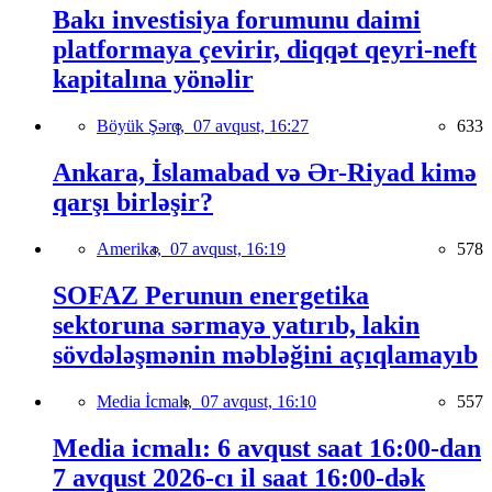
Bakı investisiya forumunu daimi
platformaya çevirir, diqqət qeyri-neft
kapitalına yönəlir
Böyük Şərq,
07 avqust, 16:27
633
Ankara, İslamabad və Ər-Riyad kimə
qarşı birləşir?
Amerika,
07 avqust, 16:19
578
SOFAZ Perunun energetika
sektoruna sərmayə yatırıb, lakin
sövdələşmənin məbləğini açıqlamayıb
Media İcmalı,
07 avqust, 16:10
557
Media icmalı: 6 avqust saat 16:00-dan
7 avqust 2026-cı il saat 16:00-dək