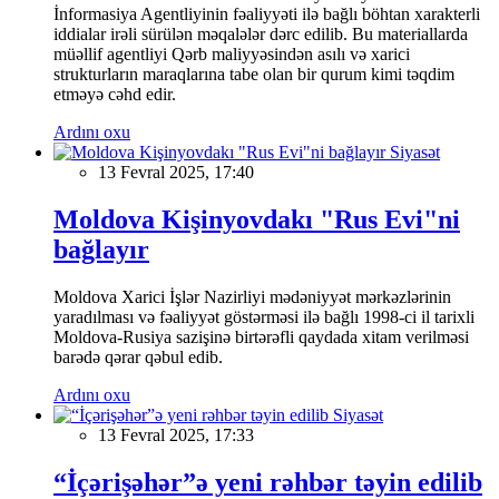
İnformasiya Agentliyinin fəaliyyəti ilə bağlı böhtan xarakterli
iddialar irəli sürülən məqalələr dərc edilib. Bu materiallarda
müəllif agentliyi Qərb maliyyəsindən asılı və xarici
strukturların maraqlarına tabe olan bir qurum kimi təqdim
etməyə cəhd edir.
Ardını oxu
Siyasət
13 Fevral 2025, 17:40
Moldova Kişinyovdakı "Rus Evi"ni
bağlayır
Moldova Xarici İşlər Nazirliyi mədəniyyət mərkəzlərinin
yaradılması və fəaliyyət göstərməsi ilə bağlı 1998-ci il tarixli
Moldova-Rusiya sazişinə birtərəfli qaydada xitam verilməsi
barədə qərar qəbul edib.
Ardını oxu
Siyasət
13 Fevral 2025, 17:33
“İçərişəhər”ə yeni rəhbər təyin edilib