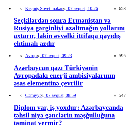
Keçmiş Sovet məkanı,
07 avqust, 10:26
658
Seçkilərdən sonra Ermənistan və
Rusiya gərginliyi azaltmağın yollarını
axtarır, lakin əvvəlki ittifaqa qayıdış
ehtimalı azdır
Avropa,
07 avqust, 09:23
595
Azərbaycan qazı Türkiyənin
Avropadakı enerji ambisiyalarının
əsas elementinə çevrilir
Cəmiyyət,
07 avqust, 08:59
547
Diplom var, iş yoxdur: Azərbaycanda
təhsil niyə gənclərin məşğulluğuna
təminat vermir?