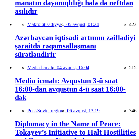
manatın dayanıqlılığı hələ də neftdən
asılıdır
Makroiqtisadiyyat,
05 avqust, 01:24
423
Azərbaycan iqtisadi artımın zəiflədiyi
şəraitdə rəqəmsallaşmanı
sürətləndirir
Media İcmalı,
04 avqust, 16:04
515
Media icmalı: Avqustun 3-ü saat
16:00-dan avqustun 4-ü saat 16:00-
dək
Post-Soviet region,
06 avqust, 13:19
346
Diplomacy in the Name of Peace:
Tokayev’s Initiative to Halt Hostilities