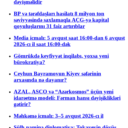
dəyişməlidir
BP və tərəfdaşları hasilatı 8 milyon ton
səviyyəsində saxlamaqla AÇG-yə kapital
qoyuluşlarını 31 faiz artırıblar
Media icmalı: 5 avqust saat 16:00-dan 6 avqust
2026-cı il saat 16:00-dək
Gömrükdə keyfiyyət inqilabı, yoxsa yeni
bürokratiya?
Ceyhun Bayramovun Kiyev səfərinin
arxasında nə dayanır?
AZAL, ASCO və “Azərkosmos” üçün yeni
idarəetmə modeli: Fərman hansı dəyişiklikləri
gətirir?
Məhkəmə icmalı: 3–5 avqust 2026-cı il
Sülh naminə diplomatiya: Tokayevin döyüş