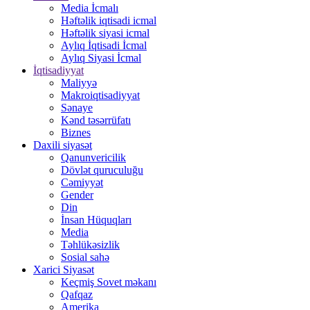
Media İcmalı
Həftəlik iqtisadi icmal
Həftəlik siyasi icmal
Aylıq İqtisadi İcmal
Aylıq Siyasi İcmal
İqtisadiyyat
Maliyyə
Makroiqtisadiyyat
Sənaye
Kənd təsərrüfatı
Biznes
Daxili siyasət
Qanunvericilik
Dövlət quruculuğu
Cəmiyyət
Gender
Din
İnsan Hüquqları
Media
Təhlükəsizlik
Sosial sahə
Xarici Siyasət
Keçmiş Sovet məkanı
Qafqaz
Amerika