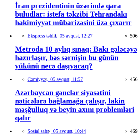
İran prezidentinin üzərində qara
buludlar: istefa təkzibi Tehrandakı
hakimiyyət mübarizəsini üzə çıxarır
Ekspress təhlil,
05 avqust, 12:27
506
Metroda 10 aylıq sınaq: Bakı gələcəyə
hazırlaşır, bəs sərnişin bu günün
yükünü necə daşıyacaq?
Cəmiyyət,
05 avqust, 11:57
456
Azərbaycan gənclər siyasətini
nəticələrə bağlamağa çalışır, lakin
məşğulluq və beyin axını problemləri
qalır
Sosial sahə,
05 avqust, 10:44
469