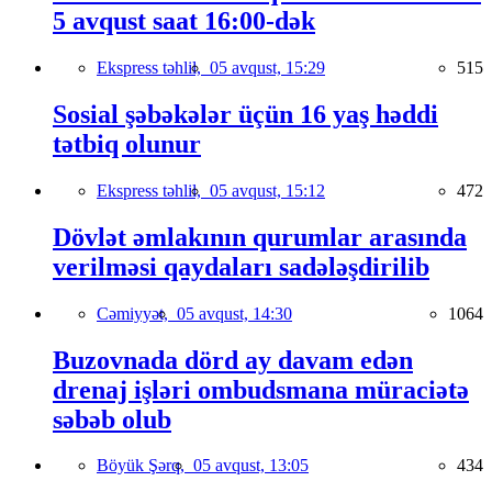
5 avqust saat 16:00-dək
Ekspress təhlil,
05 avqust, 15:29
515
Sosial şəbəkələr üçün 16 yaş həddi
tətbiq olunur
Ekspress təhlil,
05 avqust, 15:12
472
Dövlət əmlakının qurumlar arasında
verilməsi qaydaları sadələşdirilib
Cəmiyyət,
05 avqust, 14:30
1064
Buzovnada dörd ay davam edən
drenaj işləri ombudsmana müraciətə
səbəb olub
Böyük Şərq,
05 avqust, 13:05
434