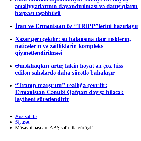
əməliyyatlarının dayandırılması və danışıqların
bərpası təşəbbüsü
İran və Ermənistan öz “TRIPP”lərini hazırlayır
Xəzər geri çəkilir: su balansına dair risklərin,
nəticələrin və zəifliklərin kompleks
qiymətləndirilməsi
Əməkhaqları artır, lakin həyat ən çox hiss
edilən sahələrdə daha sürətlə bahalaşır
“Tramp marşrutu” reallığa çevrilir:
Ermənistan Cənubi Qafqazı dəyişə biləcək
layihəni sürətləndirir
Ana səhifə
Siyasət
Müsavat başqanı ABŞ səfiri ilə görüşdü