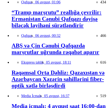
Qafqaz,
06 avqust, 01:06
434
“Tramp marşrutu” reallığa çevrilir:
Ermənistan Cənubi Qafqazı dəyişə
biləcək layihəni sürətləndirir
Qafqaz,
06 avqust, 00:32
466
ABŞ və Çin Cənubi Qafqazda
marşrutlar uğrunda rəqabət aparır
Ekspress təhlil,
05 avqust, 18:11
616
Rəqəmsal Orta Dəhliz: Qazaxıstan və
Azərbaycan Xəzərin sahillərini fiber-
optik xətlə birləşdirdi
Media İcmalı,
05 avqust, 16:37
519
Media icmalı: 4 avqust saat 16:00-dan