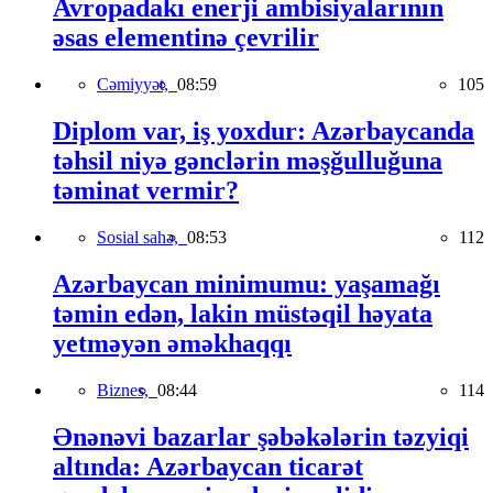
Avropadakı enerji ambisiyalarının
əsas elementinə çevrilir
Cəmiyyət,
08:59
105
Diplom var, iş yoxdur: Azərbaycanda
təhsil niyə gənclərin məşğulluğuna
təminat vermir?
Sosial sahə,
08:53
112
Azərbaycan minimumu: yaşamağı
təmin edən, lakin müstəqil həyata
yetməyən əməkhaqqı
Biznes,
08:44
114
Ənənəvi bazarlar şəbəkələrin təzyiqi
altında: Azərbaycan ticarət