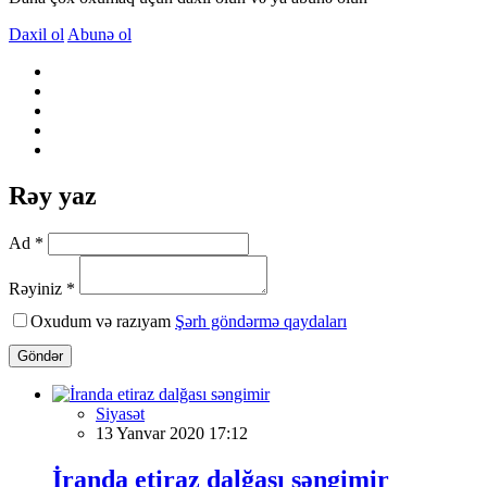
Daxil ol
Abunə ol
Rəy yaz
Ad *
Rəyiniz *
Oxudum və razıyam
Şərh göndərmə qaydaları
Göndər
Siyasət
13 Yanvar 2020 17:12
İranda etiraz dalğası səngimir