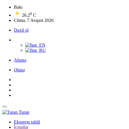
Bakı
0
26.2
C
Cümə, 7 Avqust 2026
Daxil ol
Abunə
Əlaqə
Turan
Ekspress təhlil
İcmallar