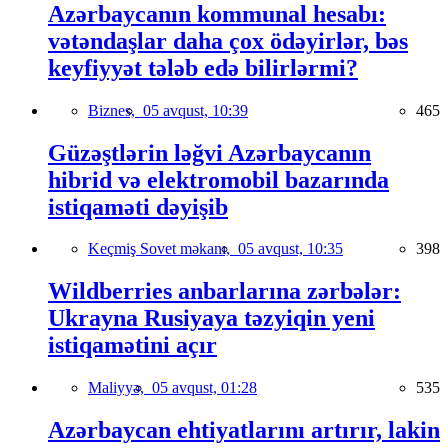
Azərbaycanın kommunal hesabı:
vətəndaşlar daha çox ödəyirlər, bəs
keyfiyyət tələb edə bilirlərmi?
Biznes,
05 avqust, 10:39
465
Güzəştlərin ləğvi Azərbaycanın
hibrid və elektromobil bazarında
istiqaməti dəyişib
Keçmiş Sovet məkanı,
05 avqust, 10:35
398
Wildberries anbarlarına zərbələr:
Ukrayna Rusiyaya təzyiqin yeni
istiqamətini açır
Maliyyə,
05 avqust, 01:28
535
Azərbaycan ehtiyatlarını artırır, lakin