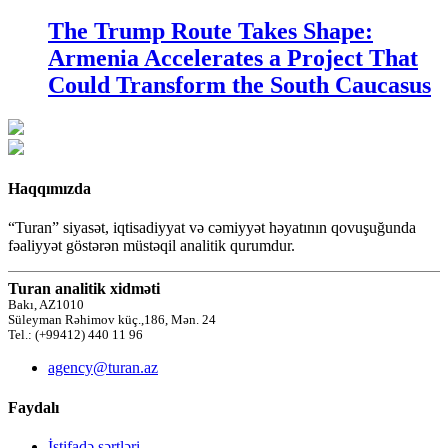
The Trump Route Takes Shape:
Armenia Accelerates a Project That
Could Transform the South Caucasus
Haqqımızda
“Turan” siyasət, iqtisadiyyat və cəmiyyət həyatının qovuşuğunda
fəaliyyət göstərən müstəqil analitik qurumdur.
Turan analitik xidməti
Bakı, AZ1010
Süleyman Rəhimov küç.,186, Mən. 24
Tel.: (+99412) 440 11 96
agency@turan.az
Faydalı
İstifadə şərtləri