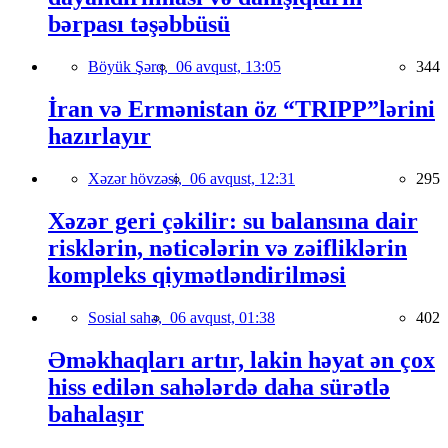
bərpası təşəbbüsü
Böyük Şərq,
06 avqust, 13:05
344
İran və Ermənistan öz “TRIPP”lərini
hazırlayır
Xəzər hövzəsi,
06 avqust, 12:31
295
Xəzər geri çəkilir: su balansına dair
risklərin, nəticələrin və zəifliklərin
kompleks qiymətləndirilməsi
Sosial sahə,
06 avqust, 01:38
402
Əməkhaqları artır, lakin həyat ən çox
hiss edilən sahələrdə daha sürətlə
bahalaşır