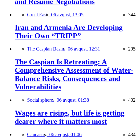
and Resume Negotiations
Great East,
06 avqust, 13:05
344
Iran and Armenia Are Developing
Their Own “TRIPP”
The Caspian Basin,
06 avqust, 12:31
295
The Caspian Is Retreating: A
Comprehensive Assessment of Water-
Balance Risks, Consequences and
Vulnerabilities
Social sphere,
06 avqust, 01:38
402
Wages are rising, but life is getting
dearer where it matters most
Caucasus,
06 avqust, 01:06
434