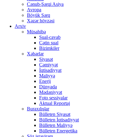
Cənub-Şərqi Asiya
Avropa
Böyük Şərq
Xəzər hövzəsi
Arxiv
Müsahibə
Sual-cavab
Çətin sual
Bizimkiler
Xəbərlər
Siyasət
Cəmiyyət
İqtisadiyyat
Maliyyə
Enerji
Dünyada
Mədəniyyət
Foto sessiyalar
Aktual Reportaj
Buraxılışlar
Bülleten Siyasət
Bülleten İqtisadiyyat
Bülleten Maliyyə
Bülleten Energetika
Söz istəyirəm