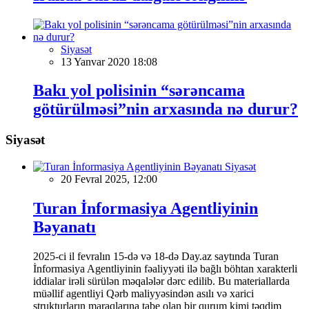
Siyasət
13 Yanvar 2020 18:08
Bakı yol polisinin “sərəncama
götürülməsi”nin arxasında nə durur?
Siyasət
Siyasət
20 Fevral 2025, 12:00
Turan İnformasiya Agentliyinin
Bəyanatı
2025-ci il fevralın 15-də və 18-də Day.az saytında Turan
İnformasiya Agentliyinin fəaliyyəti ilə bağlı böhtan xarakterli
iddialar irəli sürülən məqalələr dərc edilib. Bu materiallarda
müəllif agentliyi Qərb maliyyəsindən asılı və xarici
strukturların maraqlarına tabe olan bir qurum kimi təqdim