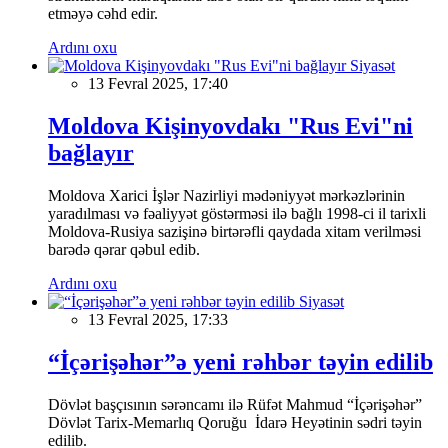
etməyə cəhd edir.
Ardını oxu
Siyasət
13 Fevral 2025, 17:40
Moldova Kişinyovdakı "Rus Evi"ni
bağlayır
Moldova Xarici İşlər Nazirliyi mədəniyyət mərkəzlərinin
yaradılması və fəaliyyət göstərməsi ilə bağlı 1998-ci il tarixli
Moldova-Rusiya sazişinə birtərəfli qaydada xitam verilməsi
barədə qərar qəbul edib.
Ardını oxu
Siyasət
13 Fevral 2025, 17:33
“İçərişəhər”ə yeni rəhbər təyin edilib
Dövlət başçısının sərəncamı ilə Rüfət Mahmud “İçərişəhər”
Dövlət Tarix-Memarlıq Qoruğu İdarə Heyətinin sədri təyin
edilib.