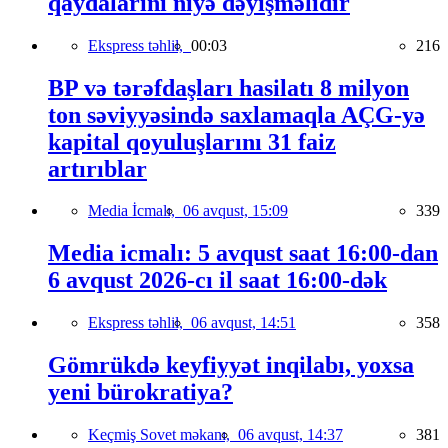
qaydalarını niyə dəyişməlidir
Ekspress təhlil,
00:03
216
BP və tərəfdaşları hasilatı 8 milyon
ton səviyyəsində saxlamaqla AÇG-yə
kapital qoyuluşlarını 31 faiz
artırıblar
Media İcmalı,
06 avqust, 15:09
339
Media icmalı: 5 avqust saat 16:00-dan
6 avqust 2026-cı il saat 16:00-dək
Ekspress təhlil,
06 avqust, 14:51
358
Gömrükdə keyfiyyət inqilabı, yoxsa
yeni bürokratiya?
Keçmiş Sovet məkanı,
06 avqust, 14:37
381