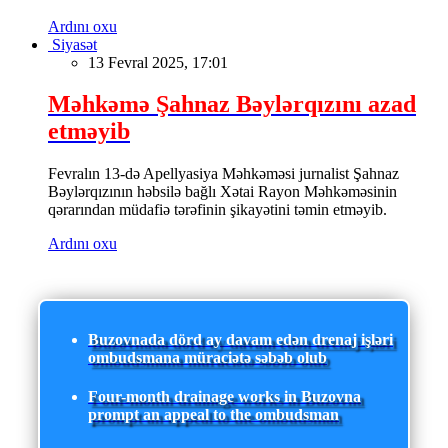
Ardını oxu
Siyasət
13 Fevral 2025, 17:01
Məhkəmə Şahnaz Bəylərqızını azad
etməyib
Fevralın 13-də Apellyasiya Məhkəməsi jurnalist Şahnaz
Bəylərqızının həbsilə bağlı Xətai Rayon Məhkəməsinin
qərarından müdafiə tərəfinin şikayətini təmin etməyib.
Ardını oxu
Buzovnada dörd ay davam edən drenaj işləri
ombudsmana müraciətə səbəb olub
Four-month drainage works in Buzovna
prompt an appeal to the ombudsman