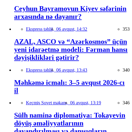
Ceyhun Bayramovun Kiyev səfərinin
arxasında nə dayanır?
Ekspress təhlil,
06 avqust, 14:32
353
AZAL, ASCO və “Azərkosmos” üçün
yeni idarəetmə modeli: Fərman hansı
dəyişiklikləri gətirir?
Ekspress təhlil,
06 avqust, 13:43
340
Məhkəmə icmalı: 3–5 avqust 2026-cı
il
Keçmiş Sovet məkanı,
06 avqust, 13:19
346
Sülh naminə diplomatiya: Tokayevin
döyüş əməliyyatlarının
dayandırılması və danışıqların