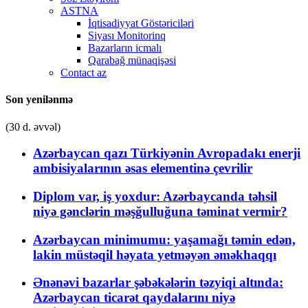
ASTNA
İqtisadiyyat Göstəriciləri
Siyası Monitorinq
Bazarların icmalı
Qarabağ münaqişəsi
Contact az
Son yenilənmə
(30 d. əvvəl)
Azərbaycan qazı Türkiyənin Avropadakı enerji
ambisiyalarının əsas elementinə çevrilir
Diplom var, iş yoxdur: Azərbaycanda təhsil
niyə gənclərin məşğulluğuna təminat vermir?
Azərbaycan minimumu: yaşamağı təmin edən,
lakin müstəqil həyata yetməyən əməkhaqqı
Ənənəvi bazarlar şəbəkələrin təzyiqi altında:
Azərbaycan ticarət qaydalarını niyə