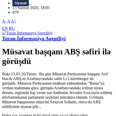
Siyasət
13 Yanvar 2020, 18:05
879
A-
A
A+
EN
RU
Turan İnformasiya Agentliyi
Müsavat başqanı ABŞ səfiri ilə
görüşdü
Bakı/13.01.20/Turan: Bu gün Müsavat Partiyasının başqanı Arif
Hacılı ABŞ-ın Azərbaycandakı səfiri Li Litzenberger ilə
görüşüb. Müsavat Partiyasının mətbuat xidmətindən “Basta”ya
verilən məlumata görə, görüşdə Azərbaycandakı ictimai siyasi
durum, regionda baş verən son hadisələr, fevralın 9-na təyin edilmiş
növbədənkənar parlament seçkiləri müzakirə olunub. Görüşdə
Müsavat başqanının müavini Səxavət Soltanlı, eləcə də ABŞ
səfirliyinin siyasət şöb...
Daha çox oxumaq üçün daxil olun və ya abunə olun