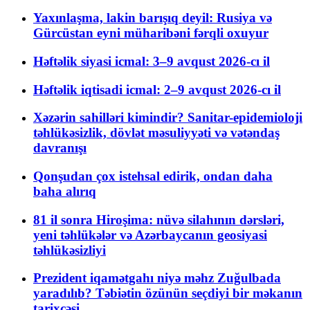
Yaxınlaşma, lakin barışıq deyil: Rusiya və
Gürcüstan eyni müharibəni fərqli oxuyur
Həftəlik siyasi icmal: 3–9 avqust 2026-cı il
Həftəlik iqtisadi icmal: 2–9 avqust 2026-cı il
Xəzərin sahilləri kimindir? Sanitar-epidemioloji
təhlükəsizlik, dövlət məsuliyyəti və vətəndaş
davranışı
Qonşudan çox istehsal edirik, ondan daha
baha alırıq
81 il sonra Hiroşima: nüvə silahının dərsləri,
yeni təhlükələr və Azərbaycanın geosiyasi
təhlükəsizliyi
Prezident iqamətgahı niyə məhz Zuğulbada
yaradılıb? Təbiətin özünün seçdiyi bir məkanın
tarixçəsi