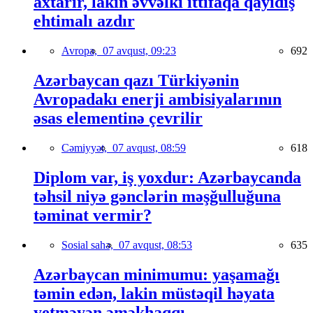
axtarır, lakin əvvəlki ittifaqa qayıdış
ehtimalı azdır
Avropa,
07 avqust, 09:23
692
Azərbaycan qazı Türkiyənin
Avropadakı enerji ambisiyalarının
əsas elementinə çevrilir
Cəmiyyət,
07 avqust, 08:59
618
Diplom var, iş yoxdur: Azərbaycanda
təhsil niyə gənclərin məşğulluğuna
təminat vermir?
Sosial sahə,
07 avqust, 08:53
635
Azərbaycan minimumu: yaşamağı
təmin edən, lakin müstəqil həyata
yetməyən əməkhaqqı