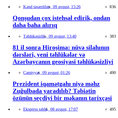
Kənd təsərrüfatı,
09 avqust, 15:26
836
Qonşudan çox istehsal edirik, ondan
daha baha alırıq
Təhlükəsizlik,
09 avqust, 13:40
383
81 il sonra Hiroşima: nüvə silahının
dərsləri, yeni təhlükələr və
Azərbaycanın geosiyasi təhlükəsizliyi
Cəmiyyət,
09 avqust, 01:26
490
Prezident iqamətgahı niyə məhz
Zuğulbada yaradılıb? Təbiətin
özünün seçdiyi bir məkanın tarixçəsi
Ekspress təhlil,
08 avqust, 17:07
495