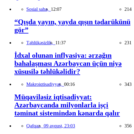
Sosial sahə,
12:07
214
“Qışda yayın, yayda qışın tədarükünü
gör”
Təhlükəsizlik,
11:37
231
İdxal olunan inflyasiya: ərzağın
bahalaşması Azərbaycan üçün niyə
xüsusilə təhlükəlidir?
Makroiqtisadiyyat,
00:16
343
Müqaviləsiz iqtisadiyyat:
Azərbaycanda milyonlarla işçi
təminat sistemindən kənarda qalır
Qafqaz,
09 avqust, 23:03
356