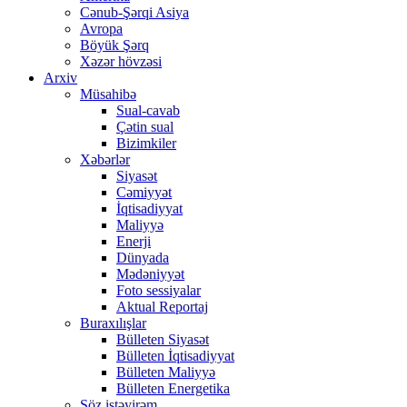
Cənub-Şərqi Asiya
Avropa
Böyük Şərq
Xəzər hövzəsi
Arxiv
Müsahibə
Sual-cavab
Çətin sual
Bizimkiler
Xəbərlər
Siyasət
Cəmiyyət
İqtisadiyyat
Maliyyə
Enerji
Dünyada
Mədəniyyət
Foto sessiyalar
Aktual Reportaj
Buraxılışlar
Bülleten Siyasət
Bülleten İqtisadiyyat
Bülleten Maliyyə
Bülleten Energetika
Söz istəyirəm