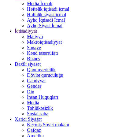
Media İcmalı
Həftəlik iqtisadi icmal
Həftəlik siyasi icmal
Aylıq İqtisadi İcmal
Aylıq Siyasi İcmal
İqtisadiyyat
Maliyyə
Makroiqtisadiyyat
Sənaye
Kənd təsərrüfatı
Biznes
Daxili siyasət
Qanunvericilik
Dövlət quruculuğu
Cəmiyyət
Gender
Din
İnsan Hüquqları
Media
Təhlükəsizlik
Sosial sahə
Xarici Siyasət
Keçmiş Sovet məkanı
Qafqaz
Amerika