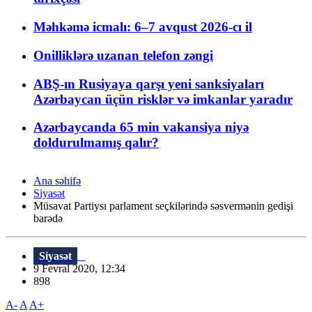
Məhkəmə icmalı: 6–7 avqust 2026-cı il
Onilliklərə uzanan telefon zəngi
ABŞ-ın Rusiyaya qarşı yeni sanksiyaları
Azərbaycan üçün risklər və imkanlar yaradır
Azərbaycanda 65 min vakansiya niyə
doldurulmamış qalır?
Ana səhifə
Siyasət
Müsavat Partiysı parlament seçkilərində səsvermənin gedişi
barədə
Siyasət
9 Fevral 2020, 12:34
898
A-
A
A+