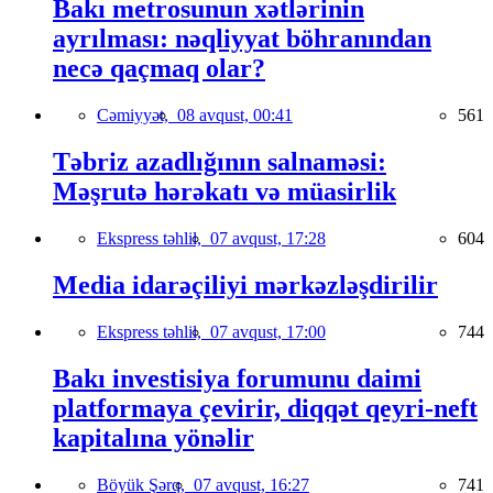
Bakı metrosunun xətlərinin
ayrılması: nəqliyyat böhranından
necə qaçmaq olar?
Cəmiyyət,
08 avqust, 00:41
561
Təbriz azadlığının salnaməsi:
Məşrutə hərəkatı və müasirlik
Ekspress təhlil,
07 avqust, 17:28
604
Media idarəçiliyi mərkəzləşdirilir
Ekspress təhlil,
07 avqust, 17:00
744
Bakı investisiya forumunu daimi
platformaya çevirir, diqqət qeyri-neft
kapitalına yönəlir
Böyük Şərq,
07 avqust, 16:27
741