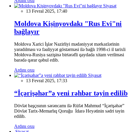
Ardını oxu
Siyasət
13 Fevral 2025, 17:40
Moldova Kişinyovdakı "Rus Evi"ni
bağlayır
Moldova Xarici İşlər Nazirliyi mədəniyyət mərkəzlərinin
yaradılması və fəaliyyət göstərməsi ilə bağlı 1998-ci il tarixli
Moldova-Rusiya sazişinə birtərəfli qaydada xitam verilməsi
barədə qərar qəbul edib.
Ardını oxu
Siyasət
13 Fevral 2025, 17:33
“İçərişəhər”ə yeni rəhbər təyin edilib
Dövlət başçısının sərəncamı ilə Rüfət Mahmud “İçərişəhər”
Dövlət Tarix-Memarlıq Qoruğu İdarə Heyətinin sədri təyin
edilib.
Ardını oxu
Siyasət