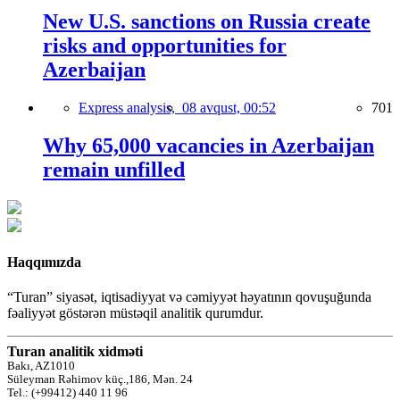
New U.S. sanctions on Russia create
risks and opportunities for
Azerbaijan
Express analysis,
08 avqust, 00:52
701
Why 65,000 vacancies in Azerbaijan
remain unfilled
Haqqımızda
“Turan” siyasət, iqtisadiyyat və cəmiyyət həyatının qovuşuğunda
fəaliyyət göstərən müstəqil analitik qurumdur.
Turan analitik xidməti
Bakı, AZ1010
Süleyman Rəhimov küç.,186, Mən. 24
Tel.: (+99412) 440 11 96