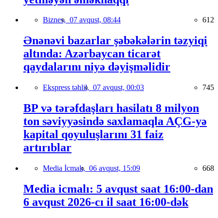
Biznes,
07 avqust, 08:44
612
Ənənəvi bazarlar şəbəkələrin təzyiqi
altında: Azərbaycan ticarət
qaydalarını niyə dəyişməlidir
Ekspress təhlil,
07 avqust, 00:03
745
BP və tərəfdaşları hasilatı 8 milyon
ton səviyyəsində saxlamaqla AÇG-yə
kapital qoyuluşlarını 31 faiz
artırıblar
Media İcmalı,
06 avqust, 15:09
668
Media icmalı: 5 avqust saat 16:00-dan
6 avqust 2026-cı il saat 16:00-dək