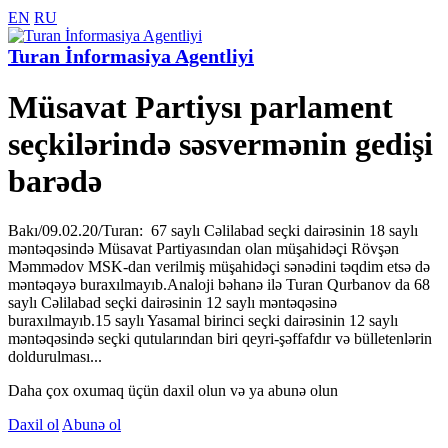
EN
RU
Turan İnformasiya Agentliyi
Müsavat Partiysı parlament
seçkilərində səsvermənin gedişi
barədə
Bakı/09.02.20/Turan: 67 saylı Cəlilabad seçki dairəsinin 18 saylı
məntəqəsində Müsavat Partiyasından olan müşahidəçi Rövşən
Məmmədov MSK-dan verilmiş müşahidəçi sənədini təqdim etsə də
məntəqəyə buraxılmayıb.Analoji bəhanə ilə Turan Qurbanov da 68
saylı Cəlilabad seçki dairəsinin 12 saylı məntəqəsinə
buraxılmayıb.15 saylı Yasamal birinci seçki dairəsinin 12 saylı
məntəqəsində seçki qutularından biri qeyri-şəffafdır və bülletenlərin
doldurulması...
Daha çox oxumaq üçün daxil olun və ya abunə olun
Daxil ol
Abunə ol