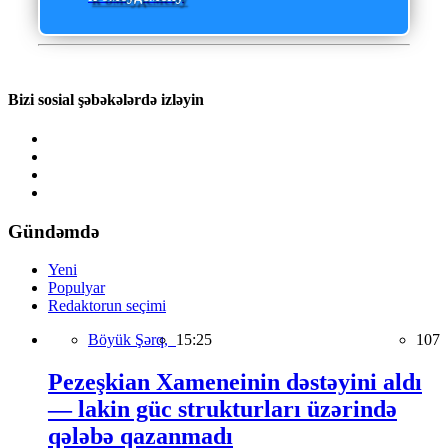
Bizi sosial şəbəkələrdə izləyin
Gündəmdə
Yeni
Populyar
Redaktorun seçimi
Böyük Şərq,
15:25
107
Pezeşkian Xameneinin dəstəyini aldı
— lakin güc strukturları üzərində
qələbə qazanmadı