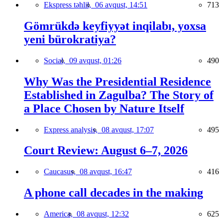
Ekspress təhlil,
06 avqust, 14:51
713
Gömrükdə keyfiyyət inqilabı, yoxsa
yeni bürokratiya?
Social,
09 avqust, 01:26
490
Why Was the Presidential Residence
Established in Zagulba? The Story of
a Place Chosen by Nature Itself
Express analysis,
08 avqust, 17:07
495
Court Review: August 6–7, 2026
Caucasus,
08 avqust, 16:47
416
A phone call decades in the making
America,
08 avqust, 12:32
625