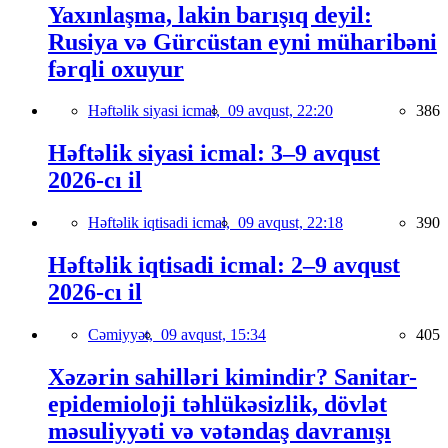
Yaxınlaşma, lakin barışıq deyil:
Rusiya və Gürcüstan eyni müharibəni
fərqli oxuyur
Həftəlik siyasi icmal,
09 avqust, 22:20
386
Həftəlik siyasi icmal: 3–9 avqust
2026-cı il
Həftəlik iqtisadi icmal,
09 avqust, 22:18
390
Həftəlik iqtisadi icmal: 2–9 avqust
2026-cı il
Cəmiyyət,
09 avqust, 15:34
405
Xəzərin sahilləri kimindir? Sanitar-
epidemioloji təhlükəsizlik, dövlət
məsuliyyəti və vətəndaş davranışı