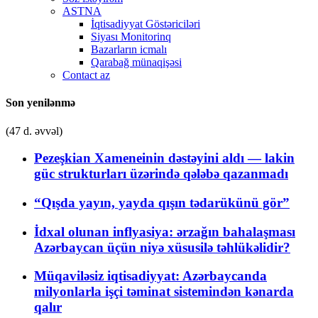
ASTNA
İqtisadiyyat Göstəriciləri
Siyası Monitorinq
Bazarların icmalı
Qarabağ münaqişəsi
Contact az
Son yenilənmə
(47 d. əvvəl)
Pezeşkian Xameneinin dəstəyini aldı — lakin
güc strukturları üzərində qələbə qazanmadı
“Qışda yayın, yayda qışın tədarükünü gör”
İdxal olunan inflyasiya: ərzağın bahalaşması
Azərbaycan üçün niyə xüsusilə təhlükəlidir?
Müqaviləsiz iqtisadiyyat: Azərbaycanda
milyonlarla işçi təminat sistemindən kənarda
qalır