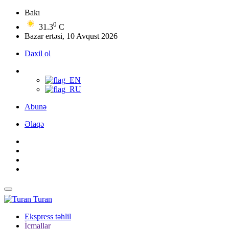
Bakı
0
31.3
C
Bazar ertəsi, 10 Avqust 2026
Daxil ol
Abunə
Əlaqə
Turan
Ekspress təhlil
İcmallar