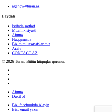
agency@turan.az
Faydalı
İstifadə şərtləri
Məxfilik siyasti
Abunə
Haqqımızda
Bizim mütəxəssislərimiz
Arxiv
CONTACT AZ
© 2026 Turan. Bütün hüquqlar qorunur.
Abunə
Daxil ol
Bizi facebookda izləyin
Bizə email yazın