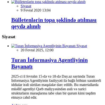
Siyasət
9 Fevral 2020 13:04
Bülletenlərin topa şəklində atılması
qeydə alınıb
Siyasət
Siyasət
20 Fevral 2025, 12:00
Turan İnformasiya Agentliyinin
Bəyanatı
2025-ci il fevralın 15-də və 18-də Day.az saytında Turan
İnformasiya Agentliyinin fəaliyyəti ilə bağlı böhtan xarakterli
iddialar irəli sürülən məqalələr dərc edilib. Bu materiallarda
müəllif agentliyi Qərb maliyyəsindən asılı və xarici
strukturların maraqlarına tabe olan bir qurum kimi təqdim
etməyə cəhd edir.