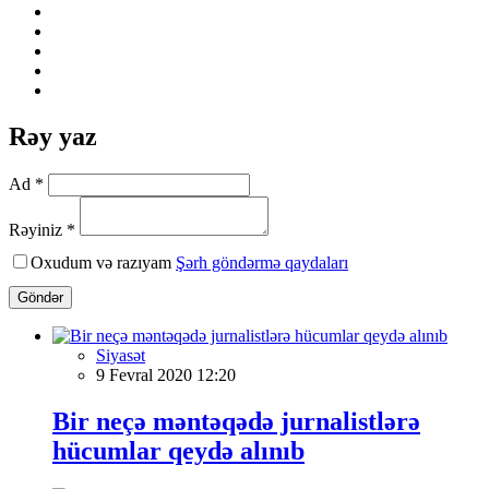
Rəy yaz
Ad *
Rəyiniz *
Oxudum və razıyam
Şərh göndərmə qaydaları
Göndər
Siyasət
9 Fevral 2020 12:20
Bir neçə məntəqədə jurnalistlərə
hücumlar qeydə alınıb