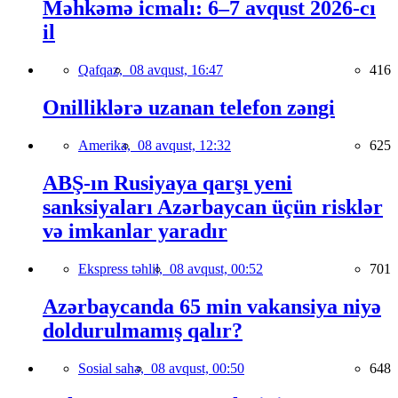
Məhkəmə icmalı: 6–7 avqust 2026-cı
il
Qafqaz,
08 avqust, 16:47
416
Onilliklərə uzanan telefon zəngi
Amerika,
08 avqust, 12:32
625
ABŞ-ın Rusiyaya qarşı yeni
sanksiyaları Azərbaycan üçün risklər
və imkanlar yaradır
Ekspress təhlil,
08 avqust, 00:52
701
Azərbaycanda 65 min vakansiya niyə
doldurulmamış qalır?
Sosial sahə,
08 avqust, 00:50
648