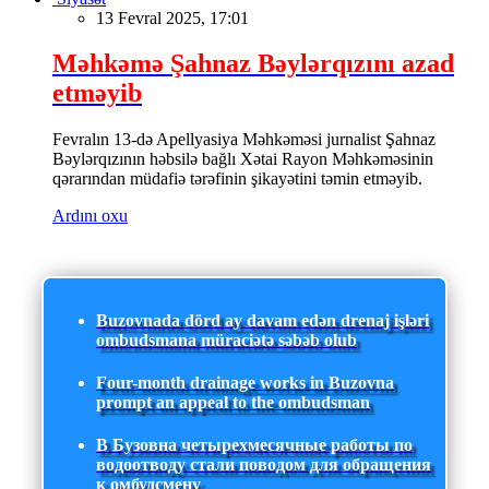
13 Fevral 2025, 17:01
Məhkəmə Şahnaz Bəylərqızını azad
etməyib
Fevralın 13-də Apellyasiya Məhkəməsi jurnalist Şahnaz
Bəylərqızının həbsilə bağlı Xətai Rayon Məhkəməsinin
qərarından müdafiə tərəfinin şikayətini təmin etməyib.
Ardını oxu
Buzovnada dörd ay davam edən drenaj işləri
ombudsmana müraciətə səbəb olub
Four-month drainage works in Buzovna
prompt an appeal to the ombudsman
В Бузовна четырехмесячные работы по
водоотводу стали поводом для обращения
к омбудсмену