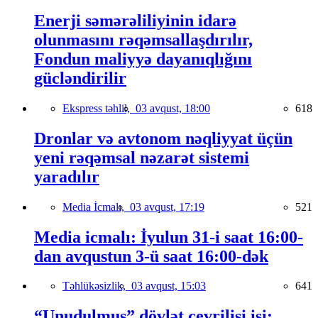
Enerji səmərəliliyinin idarə
olunmasını rəqəmsallaşdırılır,
Fondun maliyyə dayanıqlığını
gücləndirilir
Ekspress təhlil,
03 avqust, 18:00
618
Dronlar və avtonom nəqliyyat üçün
yeni rəqəmsal nəzarət sistemi
yaradılır
Media İcmalı,
03 avqust, 17:19
521
Media icmalı: İyulun 31-i saat 16:00-
dan avqustun 3-ü saat 16:00-dək
Təhlükəsizlik,
03 avqust, 15:03
641
“Unudulmuş” dövlət çevrilişi işi: