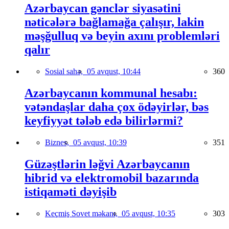
Azərbaycan gənclər siyasətini
nəticələrə bağlamağa çalışır, lakin
məşğulluq və beyin axını problemləri
qalır
Sosial sahə,
05 avqust, 10:44
360
Azərbaycanın kommunal hesabı:
vətəndaşlar daha çox ödəyirlər, bəs
keyfiyyət tələb edə bilirlərmi?
Biznes,
05 avqust, 10:39
351
Güzəştlərin ləğvi Azərbaycanın
hibrid və elektromobil bazarında
istiqaməti dəyişib
Keçmiş Sovet məkanı,
05 avqust, 10:35
303