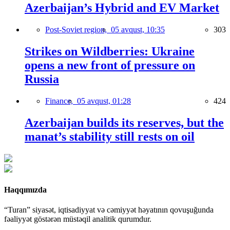
Azerbaijan’s Hybrid and EV Market
Post-Soviet region,
05 avqust, 10:35
303
Strikes on Wildberries: Ukraine
opens a new front of pressure on
Russia
Finance,
05 avqust, 01:28
424
Azerbaijan builds its reserves, but the
manat’s stability still rests on oil
Haqqımızda
“Turan” siyasət, iqtisadiyyat və cəmiyyət həyatının qovuşuğunda
fəaliyyət göstərən müstəqil analitik qurumdur.