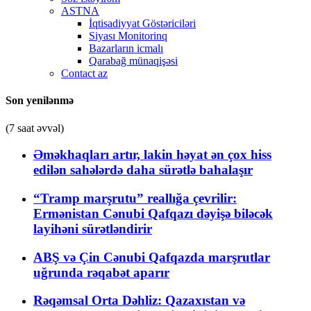
ASTNA
İqtisadiyyat Göstəriciləri
Siyası Monitorinq
Bazarların icmalı
Qarabağ münaqişəsi
Contact az
Son yenilənmə
(7 saat əvvəl)
Əməkhaqları artır, lakin həyat ən çox hiss
edilən sahələrdə daha sürətlə bahalaşır
“Tramp marşrutu” reallığa çevrilir:
Ermənistan Cənubi Qafqazı dəyişə biləcək
layihəni sürətləndirir
ABŞ və Çin Cənubi Qafqazda marşrutlar
uğrunda rəqabət aparır
Rəqəmsal Orta Dəhliz: Qazaxıstan və