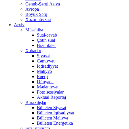
Cənub-Şərqi Asiya
Avropa
Böyük Şərq
Xəzər hövzəsi
Arxiv
Müsahibə
Sual-cavab
Çətin sual
Bizimkiler
Xəbərlər
Siyasət
Cəmiyyət
İqtisadiyyat
Maliyyə
Enerji
Dünyada
Mədəniyyət
Foto sessiyalar
Aktual Reportaj
Buraxılışlar
Bülleten Siyasət
Bülleten İqtisadiyyat
Bülleten Maliyyə
Bülleten Energetika
Söz istəyirəm