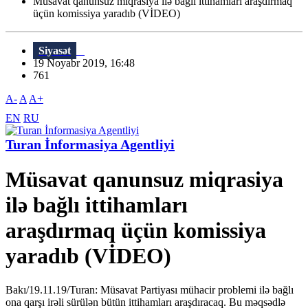
Müsavat qanunsuz miqrasiya ilə bağlı ittihamları araşdırmaq
üçün komissiya yaradıb (VİDEO)
Siyasət
19 Noyabr 2019, 16:48
761
A-
A
A+
EN
RU
Turan İnformasiya Agentliyi
Müsavat qanunsuz miqrasiya
ilə bağlı ittihamları
araşdırmaq üçün komissiya
yaradıb (VİDEO)
Bakı/19.11.19/Turan: Müsavat Partiyası mühacir problemi ilə bağlı
ona qarşı irəli sürülən bütün ittihamları araşdıracaq. Bu məqsədlə