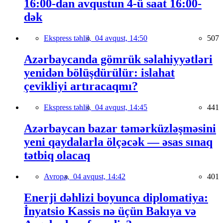
16:00-dan avqustun 4-ü saat 16:00-
dək
Ekspress təhlil,
04 avqust, 14:50
507
Azərbaycanda gömrük səlahiyyətləri
yenidən bölüşdürülür: islahat
çevikliyi artıracaqmı?
Ekspress təhlil,
04 avqust, 14:45
441
Azərbaycan bazar təmərküzləşməsini
yeni qaydalarla ölçəcək — əsas sınaq
tətbiq olacaq
Avropa,
04 avqust, 14:42
401
Enerji dəhlizi boyunca diplomatiya:
İnyatsio Kassis nə üçün Bakıya və