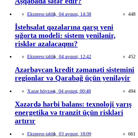
Aşqabada səfər edir?
Ekspress təhlil,
04 avqust, 14:38
448
İstehsalat qəzalarına qarşı yeni
sığorta modeli: sistem yenilənir,
risklər azalacaqmı?
Ekspress təhlil,
04 avqust, 12:42
452
Azərbaycan kredit zəmanəti sistemini
regionlar və Qarabağ üçün yeniləyir
Xəzər hövzəsi,
04 avqust, 00:48
494
Xəzərdə hərbi balans: texnoloji yarış
energetika və tranzit üçün riskləri
artırır
Ekspress təhlil,
03 avqust, 18:09
661