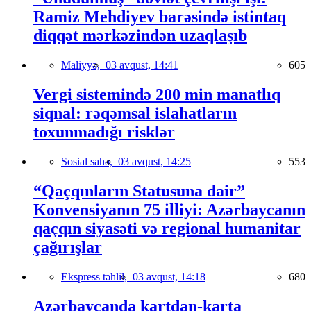
Ramiz Mehdiyev barəsində istintaq
diqqət mərkəzindən uzaqlaşıb
Maliyyə,
03 avqust, 14:41
605
Vergi sistemində 200 min manatlıq
siqnal: rəqəmsal islahatların
toxunmadığı risklər
Sosial sahə,
03 avqust, 14:25
553
“Qaçqınların Statusuna dair”
Konvensiyanın 75 illiyi: Azərbaycanın
qaçqın siyasəti və regional humanitar
çağırışlar
Ekspress təhlil,
03 avqust, 14:18
680
Azərbaycanda kartdan-karta