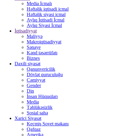
Media İcmalı
Həftəlik iqtisadi icmal
Həftəlik siyasi icmal
Aylıq İqtisadi İcmal
Aylıq Siyasi İcmal
İqtisadiyyat
Maliyyə
Makroiqtisadiyyat
Sənaye
Kənd təsərrüfatı
Biznes
Daxili siyasət
Qanunvericilik
Dövlət quruculuğu
Cəmiyyət
Gender
Din
İnsan Hüquqları
Media
Təhlükəsizlik
Sosial sahə
Xarici Siyasət
Keçmiş Sovet məkanı
Qafqaz
Amerika