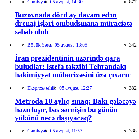
Cəmiyyət,
05 avqust, 14:30
877
Buzovnada dörd ay davam edən
drenaj işləri ombudsmana müraciətə
səbəb olub
Böyük Şərq,
05 avqust, 13:05
342
İran prezidentinin üzərində qara
buludlar: istefa təkzibi Tehrandakı
hakimiyyət mübarizəsini üzə çıxarır
Ekspress təhlil,
05 avqust, 12:27
382
Metroda 10 aylıq sınaq: Bakı gələcəyə
hazırlaşır, bəs sərnişin bu günün
yükünü necə daşıyacaq?
Cəmiyyət,
05 avqust, 11:57
338