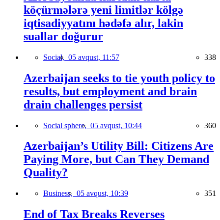
köçürmələrə yeni limitlər kölgə
iqtisadiyyatını hədəfə alır, lakin
suallar doğurur
Social,
05 avqust, 11:57
338
Azerbaijan seeks to tie youth policy to
results, but employment and brain
drain challenges persist
Social sphere,
05 avqust, 10:44
360
Azerbaijan’s Utility Bill: Citizens Are
Paying More, but Can They Demand
Quality?
Business,
05 avqust, 10:39
351
End of Tax Breaks Reverses