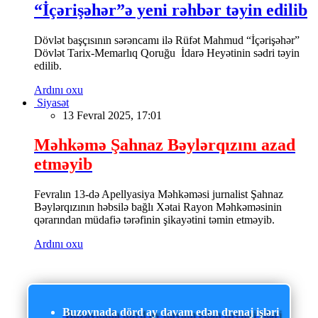
“İçərişəhər”ə yeni rəhbər təyin edilib
Dövlət başçısının sərəncamı ilə Rüfət Mahmud “İçərişəhər”
Dövlət Tarix-Memarlıq Qoruğu İdarə Heyətinin sədri təyin
edilib.
Ardını oxu
Siyasət
13 Fevral 2025, 17:01
Məhkəmə Şahnaz Bəylərqızını azad
etməyib
Fevralın 13-də Apellyasiya Məhkəməsi jurnalist Şahnaz
Bəylərqızının həbsilə bağlı Xətai Rayon Məhkəməsinin
qərarından müdafiə tərəfinin şikayətini təmin etməyib.
Ardını oxu
Buzovnada dörd ay davam edən drenaj işləri