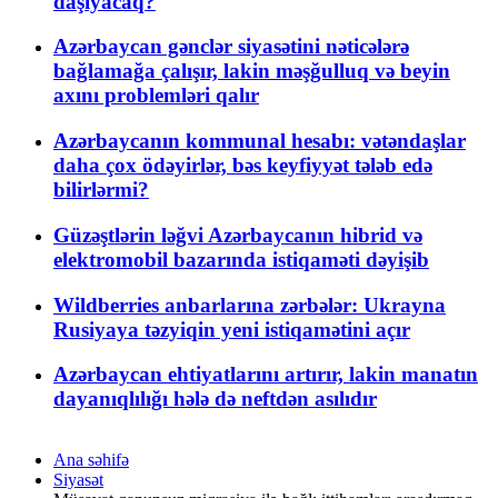
daşıyacaq?
Azərbaycan gənclər siyasətini nəticələrə
bağlamağa çalışır, lakin məşğulluq və beyin
axını problemləri qalır
Azərbaycanın kommunal hesabı: vətəndaşlar
daha çox ödəyirlər, bəs keyfiyyət tələb edə
bilirlərmi?
Güzəştlərin ləğvi Azərbaycanın hibrid və
elektromobil bazarında istiqaməti dəyişib
Wildberries anbarlarına zərbələr: Ukrayna
Rusiyaya təzyiqin yeni istiqamətini açır
Azərbaycan ehtiyatlarını artırır, lakin manatın
dayanıqlılığı hələ də neftdən asılıdır
Ana səhifə
Siyasət