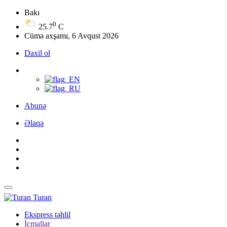
Bakı
0
25.7
C
Cümə axşamı, 6 Avqust 2026
Daxil ol
Abunə
Əlaqə
Turan
Ekspress təhlil
İcmallar