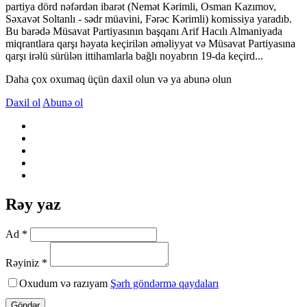
partiya dörd nəfərdən ibarət (Nemət Kərimli, Osman Kazımov,
Səxavət Soltanlı - sədr müavini, Fərəc Kərimli) komissiya yaradıb.
Bu barədə Müsavat Partiyasının başqanı Arif Hacılı Almaniyada
miqrantlara qarşı həyata keçirilən əməliyyat və Müsavat Partiyasına
qarşı irəlü sürülən ittihamlarla bağlı noyabrın 19-da keçird...
Daha çox oxumaq üçün daxil olun və ya abunə olun
Daxil ol
Abunə ol
Rəy yaz
Ad *
Rəyiniz *
Oxudum və razıyam
Şərh göndərmə qaydaları
Göndər