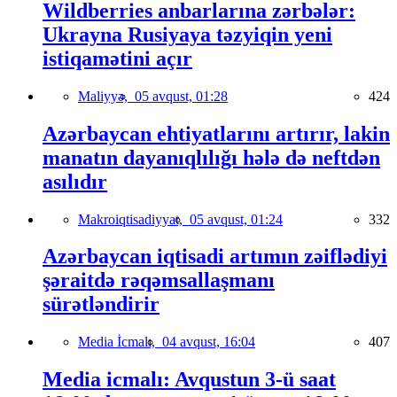
Wildberries anbarlarına zərbələr:
Ukrayna Rusiyaya təzyiqin yeni
istiqamətini açır
Maliyyə,
05 avqust, 01:28
424
Azərbaycan ehtiyatlarını artırır, lakin
manatın dayanıqlılığı hələ də neftdən
asılıdır
Makroiqtisadiyyat,
05 avqust, 01:24
332
Azərbaycan iqtisadi artımın zəiflədiyi
şəraitdə rəqəmsallaşmanı
sürətləndirir
Media İcmalı,
04 avqust, 16:04
407
Media icmalı: Avqustun 3-ü saat