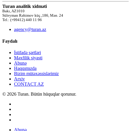
Turan analitik xidməti
Bakı, AZ1010
Süleyman Rəhimov küç.,186, Mən. 24
Tel.: (+99412) 440 11 96
agency@turan.az
Faydalı
İstifadə şərtləri
Məxfilik siyasti
Abunə
Haqqımızda
Bizim mütəxəssislərimiz
Arxiv
CONTACT AZ
© 2026 Turan. Bütün hüquqlar qorunur.
Abunə