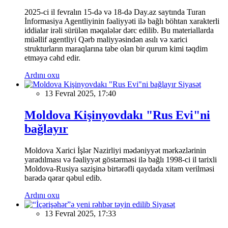
2025-ci il fevralın 15-də və 18-də Day.az saytında Turan
İnformasiya Agentliyinin fəaliyyəti ilə bağlı böhtan xarakterli
iddialar irəli sürülən məqalələr dərc edilib. Bu materiallarda
müəllif agentliyi Qərb maliyyəsindən asılı və xarici
strukturların maraqlarına tabe olan bir qurum kimi təqdim
etməyə cəhd edir.
Ardını oxu
Siyasət
13 Fevral 2025, 17:40
Moldova Kişinyovdakı "Rus Evi"ni
bağlayır
Moldova Xarici İşlər Nazirliyi mədəniyyət mərkəzlərinin
yaradılması və fəaliyyət göstərməsi ilə bağlı 1998-ci il tarixli
Moldova-Rusiya sazişinə birtərəfli qaydada xitam verilməsi
barədə qərar qəbul edib.
Ardını oxu
Siyasət
13 Fevral 2025, 17:33