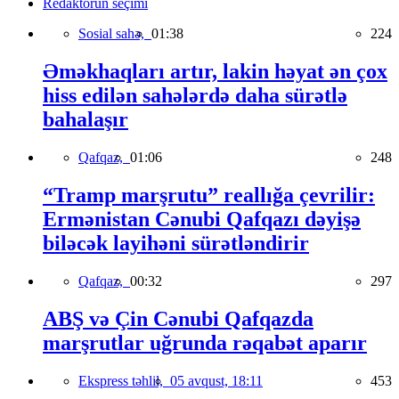
Redaktorun seçimi
Sosial sahə,
01:38
224
Əməkhaqları artır, lakin həyat ən çox
hiss edilən sahələrdə daha sürətlə
bahalaşır
Qafqaz,
01:06
248
“Tramp marşrutu” reallığa çevrilir:
Ermənistan Cənubi Qafqazı dəyişə
biləcək layihəni sürətləndirir
Qafqaz,
00:32
297
ABŞ və Çin Cənubi Qafqazda
marşrutlar uğrunda rəqabət aparır
Ekspress təhlil,
05 avqust, 18:11
453