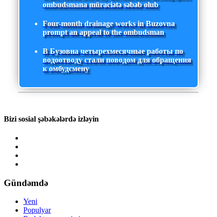
ombudsmana müraciətə səbəb olub
Four-month drainage works in Buzovna
prompt an appeal to the ombudsman
В Бузовна четырехмесячные работы по
водоотводу стали поводом для обращения
к омбудсмену
Bizi sosial şəbəkələrdə izləyin
Gündəmdə
Yeni
Populyar