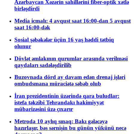
Azərbaycan Xəzərin sahillərini fiber-optik xətlə
birləşdirdi
Media icmalı: 4 avqust saat 16:00-dan 5 avqust
saat 16:00-dək
Sosial şəbəkələr üçün 16 yaş həddi tətbiq
olunur
Dövlət əmlakının qurumlar arasında verilməsi
qaydaları sadələşdirilib
Buzovnada dörd ay davam edən drenaj işləri
ombudsmana müraciətə səbəb olub
İran prezidentinin üzərində qara buludlar:
istefa təkzibi Tehrandakı hakimiyyət
mübarizəsini üzə çıxarır
Metroda 10 aylıq sınaq: Bakı gələcəyə
hazırlaşır, bəs sərnişin bu günün yükünü necə