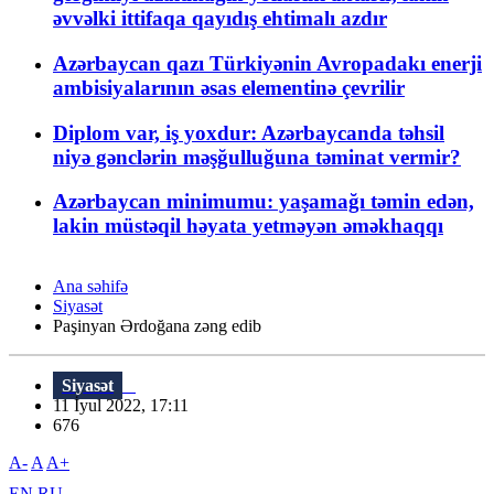
əvvəlki ittifaqa qayıdış ehtimalı azdır
Azərbaycan qazı Türkiyənin Avropadakı enerji
ambisiyalarının əsas elementinə çevrilir
Diplom var, iş yoxdur: Azərbaycanda təhsil
niyə gənclərin məşğulluğuna təminat vermir?
Azərbaycan minimumu: yaşamağı təmin edən,
lakin müstəqil həyata yetməyən əməkhaqqı
Ana səhifə
Siyasət
Paşinyan Ərdoğana zəng edib
Siyasət
11 İyul 2022, 17:11
676
A-
A
A+
EN
RU