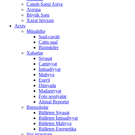
Cənub-Şərqi Asiya
Avropa
Böyük Şərq
Xəzər hövzəsi
Arxiv
Müsahibə
Sual-cavab
Çətin sual
Bizimkiler
Xəbərlər
Siyasət
Cəmiyyət
İqtisadiyyat
Maliyyə
Enerji
Dünyada
Mədəniyyət
Foto sessiyalar
Aktual Reportaj
Buraxılışlar
Bülleten Siyasət
Bülleten İqtisadiyyat
Bülleten Maliyyə
Bülleten Energetika
Söz istəyirəm