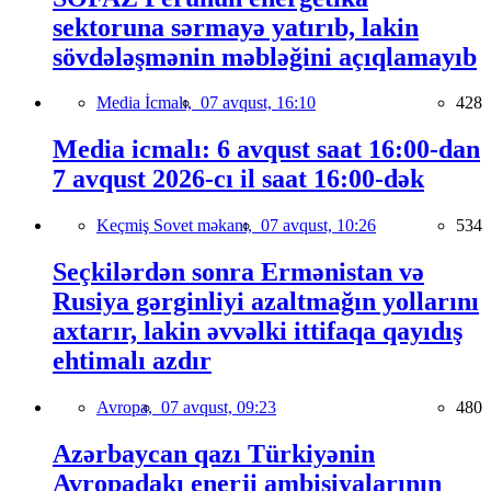
sektoruna sərmayə yatırıb, lakin
sövdələşmənin məbləğini açıqlamayıb
Media İcmalı,
07 avqust, 16:10
428
Media icmalı: 6 avqust saat 16:00-dan
7 avqust 2026-cı il saat 16:00-dək
Keçmiş Sovet məkanı,
07 avqust, 10:26
534
Seçkilərdən sonra Ermənistan və
Rusiya gərginliyi azaltmağın yollarını
axtarır, lakin əvvəlki ittifaqa qayıdış
ehtimalı azdır
Avropa,
07 avqust, 09:23
480
Azərbaycan qazı Türkiyənin
Avropadakı enerji ambisiyalarının