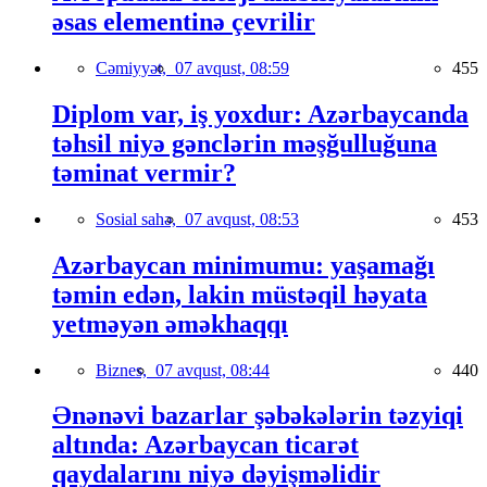
əsas elementinə çevrilir
Cəmiyyət,
07 avqust, 08:59
455
Diplom var, iş yoxdur: Azərbaycanda
təhsil niyə gənclərin məşğulluğuna
təminat vermir?
Sosial sahə,
07 avqust, 08:53
453
Azərbaycan minimumu: yaşamağı
təmin edən, lakin müstəqil həyata
yetməyən əməkhaqqı
Biznes,
07 avqust, 08:44
440
Ənənəvi bazarlar şəbəkələrin təzyiqi
altında: Azərbaycan ticarət
qaydalarını niyə dəyişməlidir