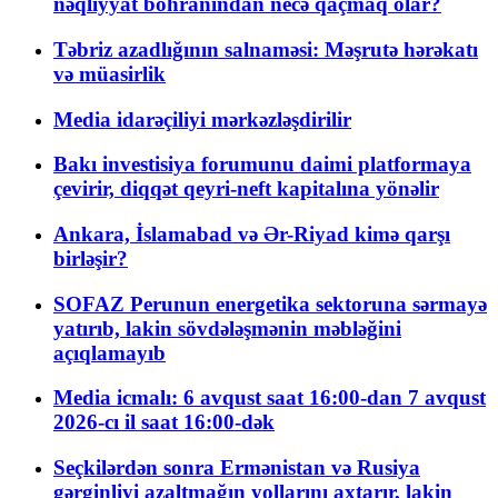
nəqliyyat böhranından necə qaçmaq olar?
Təbriz azadlığının salnaməsi: Məşrutə hərəkatı
və müasirlik
Media idarəçiliyi mərkəzləşdirilir
Bakı investisiya forumunu daimi platformaya
çevirir, diqqət qeyri-neft kapitalına yönəlir
Ankara, İslamabad və Ər-Riyad kimə qarşı
birləşir?
SOFAZ Perunun energetika sektoruna sərmayə
yatırıb, lakin sövdələşmənin məbləğini
açıqlamayıb
Media icmalı: 6 avqust saat 16:00-dan 7 avqust
2026-cı il saat 16:00-dək
Seçkilərdən sonra Ermənistan və Rusiya
gərginliyi azaltmağın yollarını axtarır, lakin