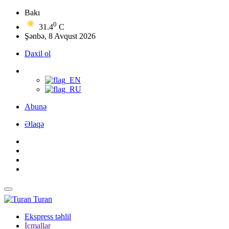
Bakı
0
31.4
C
Şənbə, 8 Avqust 2026
Daxil ol
Abunə
Əlaqə
Turan
Ekspress təhlil
İcmallar