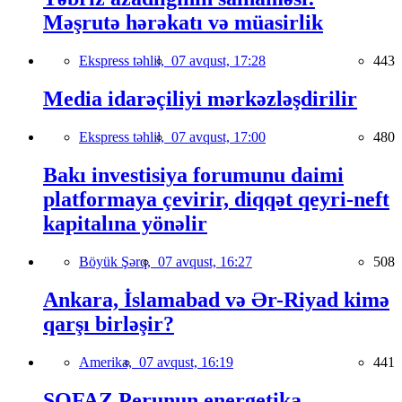
Məşrutə hərəkatı və müasirlik
Ekspress təhlil,
07 avqust, 17:28
443
Media idarəçiliyi mərkəzləşdirilir
Ekspress təhlil,
07 avqust, 17:00
480
Bakı investisiya forumunu daimi
platformaya çevirir, diqqət qeyri-neft
kapitalına yönəlir
Böyük Şərq,
07 avqust, 16:27
508
Ankara, İslamabad və Ər-Riyad kimə
qarşı birləşir?
Amerika,
07 avqust, 16:19
441
SOFAZ Perunun energetika