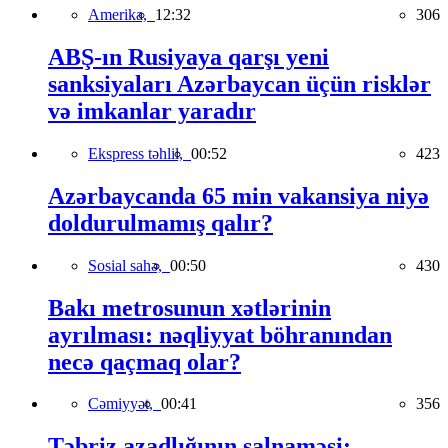
Amerika,
12:32
306
ABŞ-ın Rusiyaya qarşı yeni
sanksiyaları Azərbaycan üçün risklər
və imkanlar yaradır
Ekspress təhlil,
00:52
423
Azərbaycanda 65 min vakansiya niyə
doldurulmamış qalır?
Sosial sahə,
00:50
430
Bakı metrosunun xətlərinin
ayrılması: nəqliyyat böhranından
necə qaçmaq olar?
Cəmiyyət,
00:41
356
Təbriz azadlığının salnaməsi: