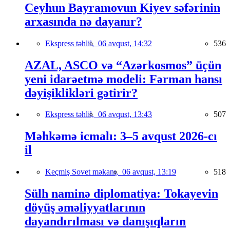
Ceyhun Bayramovun Kiyev səfərinin
arxasında nə dayanır?
Ekspress təhlil,
06 avqust, 14:32
536
AZAL, ASCO və “Azərkosmos” üçün
yeni idarəetmə modeli: Fərman hansı
dəyişiklikləri gətirir?
Ekspress təhlil,
06 avqust, 13:43
507
Məhkəmə icmalı: 3–5 avqust 2026-cı
il
Keçmiş Sovet məkanı,
06 avqust, 13:19
518
Sülh naminə diplomatiya: Tokayevin
döyüş əməliyyatlarının
dayandırılması və danışıqların