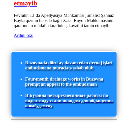
etməyib
Fevralın 13-də Apellyasiya Məhkəməsi jurnalist Şahnaz
Bəylərqızının həbsilə bağlı Xətai Rayon Məhkəməsinin
qərarından müdafiə tərəfinin şikayətini təmin etməyib.
Ardını oxu
Buzovnada dörd ay davam edən drenaj işləri
ombudsmana müraciətə səbəb olub
Four-month drainage works in Buzovna
prompt an appeal to the ombudsman
В Бузовна четырехмесячные работы по
водоотводу стали поводом для обращения
к омбудсмену