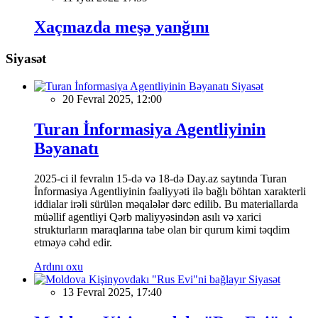
Xaçmazda meşə yanğını
Siyasət
Siyasət
20 Fevral 2025, 12:00
Turan İnformasiya Agentliyinin
Bəyanatı
2025-ci il fevralın 15-də və 18-də Day.az saytında Turan
İnformasiya Agentliyinin fəaliyyəti ilə bağlı böhtan xarakterli
iddialar irəli sürülən məqalələr dərc edilib. Bu materiallarda
müəllif agentliyi Qərb maliyyəsindən asılı və xarici
strukturların maraqlarına tabe olan bir qurum kimi təqdim
etməyə cəhd edir.
Ardını oxu
Siyasət
13 Fevral 2025, 17:40