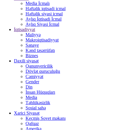
Media İcmalı
Həftəlik iqtisadi icmal
Həftəlik siyasi icmal
Aylıq İqtisadi İcmal
Aylıq Siyasi İcmal
İqtisadiyyat
Maliyyə
Makroiqtisadiyyat
Sənaye
Kənd təsərrüfatı
Biznes
Daxili siyasət
Qanunvericilik
Dövlət quruculuğu
Cəmiyyət
Gender
Din
İnsan Hüquqları
Media
Təhlükəsizlik
Sosial sahə
Xarici Siyasət
Keçmiş Sovet məkanı
Qafqaz
Amerika