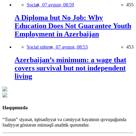
Social,
07 avqust, 08:59
455
A Diploma but No Job: Why
Education Does Not Guarantee Youth
Employment in Azerbaijan
Social sphere,
07 avqust, 08:53
453
Azerbaijan’s minimum: a wage that
covers survival but not independent
living
Haqqımızda
“Turan” siyasət, iqtisadiyyat və cəmiyyət həyatının qovuşuğunda
fəaliyyət göstərən müstəqil analitik qurumdur.