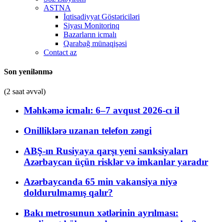
ASTNA
İqtisadiyyat Göstəriciləri
Siyası Monitorinq
Bazarların icmalı
Qarabağ münaqişəsi
Contact az
Son yenilənmə
(2 saat əvvəl)
Məhkəmə icmalı: 6–7 avqust 2026-cı il
Onilliklərə uzanan telefon zəngi
ABŞ-ın Rusiyaya qarşı yeni sanksiyaları
Azərbaycan üçün risklər və imkanlar yaradır
Azərbaycanda 65 min vakansiya niyə
doldurulmamış qalır?
Bakı metrosunun xətlərinin ayrılması: