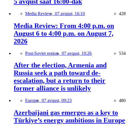
5 avqust saat 16:00-dək
Media Review,
07 avqust, 16:10
428
Media Review: From 4:00 p.m. on
August 6 to 4:00 p.m. on August 7,
2026
Post-Soviet region,
07 avqust, 10:26
534
After the election, Armenia and
Russia seek a path toward de-
escalation, but a return to their
former alliance is unlikely
Europe,
07 avqust, 09:23
480
Azerbaijani gas emerges as a key to
Türkiye’s energy ambitions in Europe