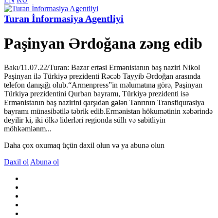
Turan İnformasiya Agentliyi
Paşinyan Ərdoğana zəng edib
Bakı/11.07.22/Turan: Bazar ertəsi Ermənistanın baş naziri Nikol
Paşinyan ilə Türkiyə prezidenti Rəcəb Tayyib Ərdoğan arasında
telefon danışığı olub.“Armenpress”in məlumatına görə, Paşinyan
Türkiyə prezidentini Qurban bayramı, Türkiyə prezidenti isə
Ermənistanın baş nazirini qarşıdan gələn Tanrının Transfiqurasiya
bayramı münasibətilə təbrik edib.Ermənistan hökumətinin xəbərində
deyilir ki, iki ölkə liderləri regionda sülh və sabitliyin
möhkəmlənm...
Daha çox oxumaq üçün daxil olun və ya abunə olun
Daxil ol
Abunə ol