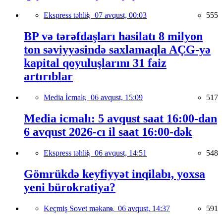
Ekspress təhlil,
07 avqust, 00:03
555
BP və tərəfdaşları hasilatı 8 milyon
ton səviyyəsində saxlamaqla AÇG-yə
kapital qoyuluşlarını 31 faiz
artırıblar
Media İcmalı,
06 avqust, 15:09
517
Media icmalı: 5 avqust saat 16:00-dan
6 avqust 2026-cı il saat 16:00-dək
Ekspress təhlil,
06 avqust, 14:51
548
Gömrükdə keyfiyyət inqilabı, yoxsa
yeni bürokratiya?
Keçmiş Sovet məkanı,
06 avqust, 14:37
591