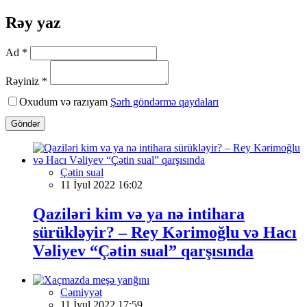
Rəy yaz
Ad *
Rəyiniz *
Oxudum və razıyam
Şərh göndərmə qaydaları
Göndər
Çətin sual
11 İyul 2022 16:02
Qaziləri kim və ya nə intihara
sürükləyir? – Rey Kərimoğlu və Hacı
Vəliyev “Çətin sual” qarşısında
Cəmiyyət
11 İyul 2022 17:59