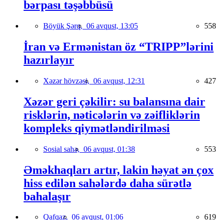
bərpası təşəbbüsü
Böyük Şərq,
06 avqust, 13:05
558
İran və Ermənistan öz “TRIPP”lərini
hazırlayır
Xəzər hövzəsi,
06 avqust, 12:31
427
Xəzər geri çəkilir: su balansına dair
risklərin, nəticələrin və zəifliklərin
kompleks qiymətləndirilməsi
Sosial sahə,
06 avqust, 01:38
553
Əməkhaqları artır, lakin həyat ən çox
hiss edilən sahələrdə daha sürətlə
bahalaşır
Qafqaz,
06 avqust, 01:06
619