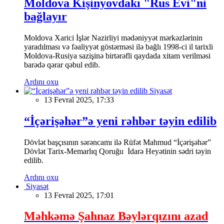
Moldova Kişinyovdakı "Rus Evi"ni
bağlayır
Moldova Xarici İşlər Nazirliyi mədəniyyət mərkəzlərinin
yaradılması və fəaliyyət göstərməsi ilə bağlı 1998-ci il tarixli
Moldova-Rusiya sazişinə birtərəfli qaydada xitam verilməsi
barədə qərar qəbul edib.
Ardını oxu
Siyasət
13 Fevral 2025, 17:33
“İçərişəhər”ə yeni rəhbər təyin edilib
Dövlət başçısının sərəncamı ilə Rüfət Mahmud “İçərişəhər”
Dövlət Tarix-Memarlıq Qoruğu İdarə Heyətinin sədri təyin
edilib.
Ardını oxu
Siyasət
13 Fevral 2025, 17:01
Məhkəmə Şahnaz Bəylərqızını azad