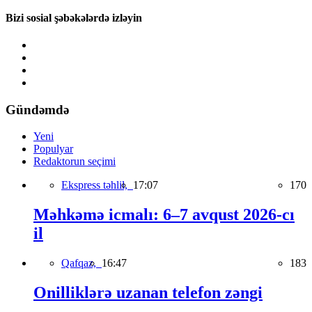
Bizi sosial şəbəkələrdə izləyin
Gündəmdə
Yeni
Populyar
Redaktorun seçimi
Ekspress təhlil,
17:07
170
Məhkəmə icmalı: 6–7 avqust 2026-cı
il
Qafqaz,
16:47
183
Onilliklərə uzanan telefon zəngi