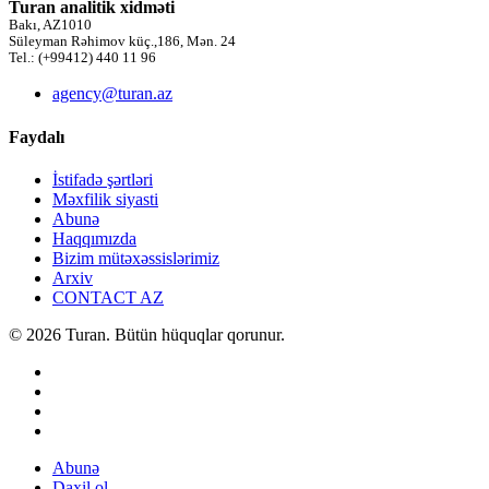
Turan analitik xidməti
Bakı, AZ1010
Süleyman Rəhimov küç.,186, Mən. 24
Tel.: (+99412) 440 11 96
agency@turan.az
Faydalı
İstifadə şərtləri
Məxfilik siyasti
Abunə
Haqqımızda
Bizim mütəxəssislərimiz
Arxiv
CONTACT AZ
© 2026 Turan. Bütün hüquqlar qorunur.
Abunə
Daxil ol