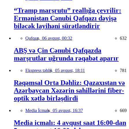
“Tramp marşrutu” reallığa çevrilir:
Ermənistan Cənubi Qafqazı dəyişə
biləcək layihəni sürətləndirir
Qafqaz,
06 avqust, 00:32
632
ABŞ və Çin Cənubi Qafqazda
marşrutlar uğrunda rəqabət aparır
Ekspress təhlil,
05 avqust, 18:11
781
Rəqəmsal Orta Dəhliz: Qazaxıstan və
Azərbaycan Xəzərin sahillərini fiber-
optik xətlə birləşdirdi
Media İcmalı,
05 avqust, 16:37
669
Media icmalı: 4 avqust saat 16:00-dan