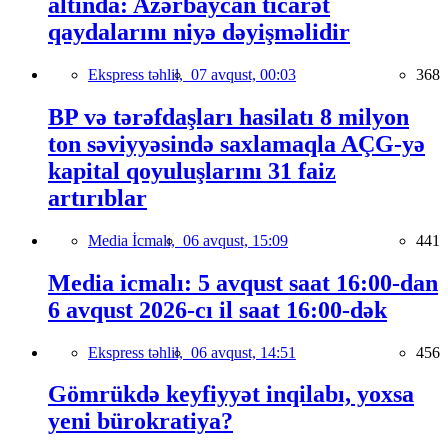
altında: Azərbaycan ticarət
qaydalarını niyə dəyişməlidir
Ekspress təhlil,
07 avqust, 00:03
368
BP və tərəfdaşları hasilatı 8 milyon
ton səviyyəsində saxlamaqla AÇG-yə
kapital qoyuluşlarını 31 faiz
artırıblar
Media İcmalı,
06 avqust, 15:09
441
Media icmalı: 5 avqust saat 16:00-dan
6 avqust 2026-cı il saat 16:00-dək
Ekspress təhlil,
06 avqust, 14:51
456
Gömrükdə keyfiyyət inqilabı, yoxsa
yeni bürokratiya?