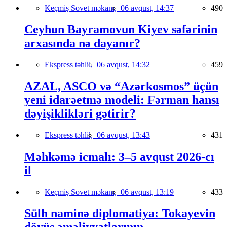
Keçmiş Sovet məkanı,
06 avqust, 14:37
490
Ceyhun Bayramovun Kiyev səfərinin
arxasında nə dayanır?
Ekspress təhlil,
06 avqust, 14:32
459
AZAL, ASCO və “Azərkosmos” üçün
yeni idarəetmə modeli: Fərman hansı
dəyişiklikləri gətirir?
Ekspress təhlil,
06 avqust, 13:43
431
Məhkəmə icmalı: 3–5 avqust 2026-cı
il
Keçmiş Sovet məkanı,
06 avqust, 13:19
433
Sülh naminə diplomatiya: Tokayevin
döyüş əməliyyatlarının