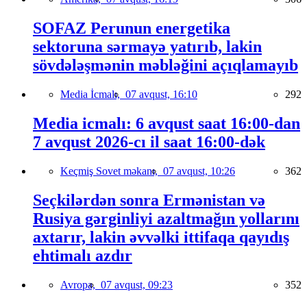
SOFAZ Perunun energetika
sektoruna sərmayə yatırıb, lakin
sövdələşmənin məbləğini açıqlamayıb
Media İcmalı,
07 avqust, 16:10
292
Media icmalı: 6 avqust saat 16:00-dan
7 avqust 2026-cı il saat 16:00-dək
Keçmiş Sovet məkanı,
07 avqust, 10:26
362
Seçkilərdən sonra Ermənistan və
Rusiya gərginliyi azaltmağın yollarını
axtarır, lakin əvvəlki ittifaqa qayıdış
ehtimalı azdır
Avropa,
07 avqust, 09:23
352