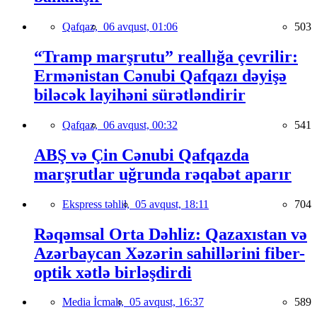
Qafqaz,
06 avqust, 01:06
503
“Tramp marşrutu” reallığa çevrilir:
Ermənistan Cənubi Qafqazı dəyişə
biləcək layihəni sürətləndirir
Qafqaz,
06 avqust, 00:32
541
ABŞ və Çin Cənubi Qafqazda
marşrutlar uğrunda rəqabət aparır
Ekspress təhlil,
05 avqust, 18:11
704
Rəqəmsal Orta Dəhliz: Qazaxıstan və
Azərbaycan Xəzərin sahillərini fiber-
optik xətlə birləşdirdi
Media İcmalı,
05 avqust, 16:37
589