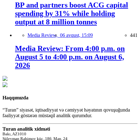
BP and partners boost ACG capital
spending by 31% while holding
output at 8 million tonnes
Media Review,
06 avqust, 15:09
441
Media Review: From 4:00 p.m. on
August 5 to 4:00 p.m. on August 6,
2026
Haqqımızda
“Turan” siyasət, iqtisadiyyat və cəmiyyət həyatının qovuşuğunda
fəaliyyət göstərən müstəqil analitik qurumdur.
Turan analitik xidməti
Bakı, AZ1010
Süleyman Rəhimov küç.,186, Mən. 24