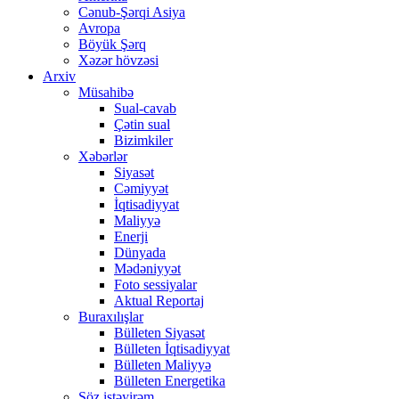
Cənub-Şərqi Asiya
Avropa
Böyük Şərq
Xəzər hövzəsi
Arxiv
Müsahibə
Sual-cavab
Çətin sual
Bizimkiler
Xəbərlər
Siyasət
Cəmiyyət
İqtisadiyyat
Maliyyə
Enerji
Dünyada
Mədəniyyət
Foto sessiyalar
Aktual Reportaj
Buraxılışlar
Bülleten Siyasət
Bülleten İqtisadiyyat
Bülleten Maliyyə
Bülleten Energetika
Söz istəyirəm