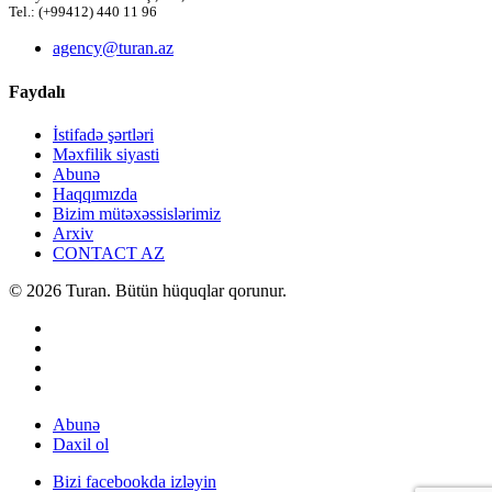
Tel.: (+99412) 440 11 96
agency@turan.az
Faydalı
İstifadə şərtləri
Məxfilik siyasti
Abunə
Haqqımızda
Bizim mütəxəssislərimiz
Arxiv
CONTACT AZ
© 2026 Turan. Bütün hüquqlar qorunur.
Abunə
Daxil ol
Bizi facebookda izləyin