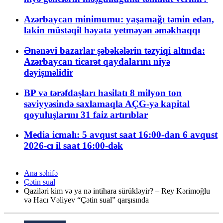
Azərbaycan minimumu: yaşamağı təmin edən,
lakin müstəqil həyata yetməyən əməkhaqqı
Ənənəvi bazarlar şəbəkələrin təzyiqi altında:
Azərbaycan ticarət qaydalarını niyə
dəyişməlidir
BP və tərəfdaşları hasilatı 8 milyon ton
səviyyəsində saxlamaqla AÇG-yə kapital
qoyuluşlarını 31 faiz artırıblar
Media icmalı: 5 avqust saat 16:00-dan 6 avqust
2026-cı il saat 16:00-dək
Ana səhifə
Çətin sual
Qaziləri kim və ya nə intihara sürükləyir? – Rey Kərimoğlu
və Hacı Vəliyev “Çətin sual” qarşısında