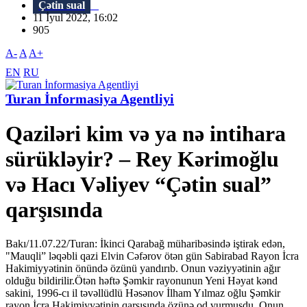
Çətin sual
11 İyul 2022, 16:02
905
A-
A
A+
EN
RU
Turan İnformasiya Agentliyi
Qaziləri kim və ya nə intihara
sürükləyir? – Rey Kərimoğlu
və Hacı Vəliyev “Çətin sual”
qarşısında
Bakı/11.07.22/Turan: İkinci Qarabağ müharibəsində iştirak edən,
"Mauqli” ləqəbli qazi Elvin Cəfərov ötən gün Sabirabad Rayon İcra
Hakimiyyətinin önündə özünü yandırıb. Onun vəziyyətinin ağır
olduğu bildirilir.Ötən həftə Şəmkir rayonunun Yeni Həyat kənd
sakini, 1996-cı il təvəllüdlü Həsənov İlham Yılmaz oğlu Şəmkir
rayon İcra Hakimiyyətinin qarşısında özünə od vurmuşdu. Onun