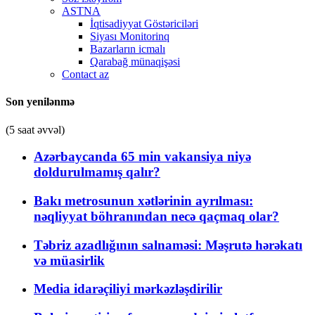
ASTNA
İqtisadiyyat Göstəriciləri
Siyası Monitorinq
Bazarların icmalı
Qarabağ münaqişəsi
Contact az
Son yenilənmə
(5 saat əvvəl)
Azərbaycanda 65 min vakansiya niyə
doldurulmamış qalır?
Bakı metrosunun xətlərinin ayrılması:
nəqliyyat böhranından necə qaçmaq olar?
Təbriz azadlığının salnaməsi: Məşrutə hərəkatı
və müasirlik
Media idarəçiliyi mərkəzləşdirilir