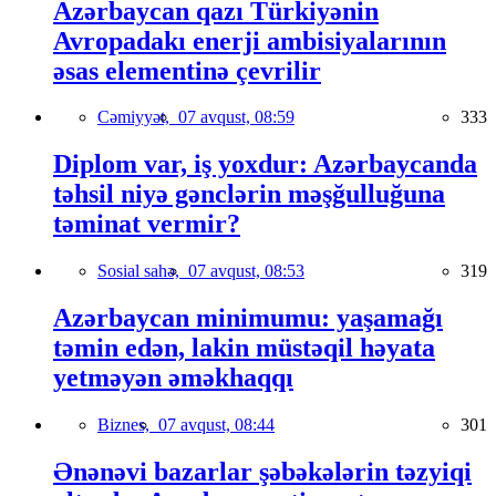
Azərbaycan qazı Türkiyənin
Avropadakı enerji ambisiyalarının
əsas elementinə çevrilir
Cəmiyyət,
07 avqust, 08:59
333
Diplom var, iş yoxdur: Azərbaycanda
təhsil niyə gənclərin məşğulluğuna
təminat vermir?
Sosial sahə,
07 avqust, 08:53
319
Azərbaycan minimumu: yaşamağı
təmin edən, lakin müstəqil həyata
yetməyən əməkhaqqı
Biznes,
07 avqust, 08:44
301
Ənənəvi bazarlar şəbəkələrin təzyiqi