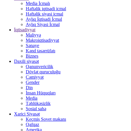
Media İcmalı
Həftəlik iqtisadi icmal
Həftəlik siyasi icmal
Aylıq İqtisadi İcmal
Aylıq Siyasi İcmal
İqtisadiyyat
Maliyyə
Makroiqtisadiyyat
Sənaye
Kənd təsərrüfatı
Biznes
Daxili siyasət
Qanunvericilik
Dövlət quruculuğu
Cəmiyyət
Gender
Din
İnsan Hüquqları
Media
Təhlükəsizlik
Sosial sahə
Xarici Siyasət
Keçmiş Sovet məkanı
Qafqaz
Amerika