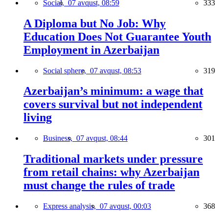
Social,
07 avqust, 08:59
333
A Diploma but No Job: Why
Education Does Not Guarantee Youth
Employment in Azerbaijan
Social sphere,
07 avqust, 08:53
319
Azerbaijan’s minimum: a wage that
covers survival but not independent
living
Business,
07 avqust, 08:44
301
Traditional markets under pressure
from retail chains: why Azerbaijan
must change the rules of trade
Express analysis,
07 avqust, 00:03
368