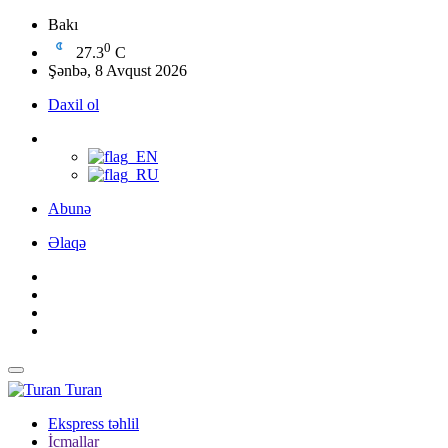
Bakı
0
27.3
C
Şənbə, 8 Avqust 2026
Daxil ol
Abunə
Əlaqə
Turan
Ekspress təhlil
İcmallar