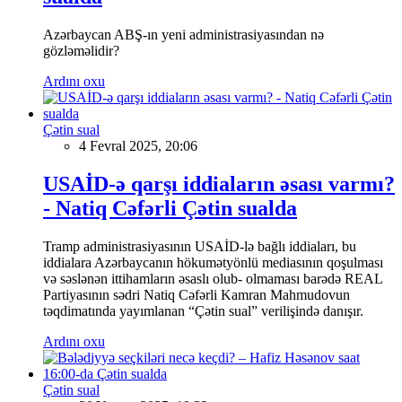
Azərbaycan ABŞ-ın yeni administrasiyasından nə
gözləməlidir?
Ardını oxu
Çətin sual
4 Fevral 2025, 20:06
USAİD-ə qarşı iddiaların əsası varmı?
- Natiq Cəfərli Çətin sualda
Tramp administrasiyasının USAİD-lə bağlı iddiaları, bu
iddialara Azərbaycanın hökumətyönlü mediasının qoşulması
və səslənən ittihamların əsaslı olub- olmaması barədə REAL
Partiyasının sədri Natiq Cəfərli Kamran Mahmudovun
təqdimatında yayımlanan “Çətin sual” verilişində danışır.
Ardını oxu
Çətin sual