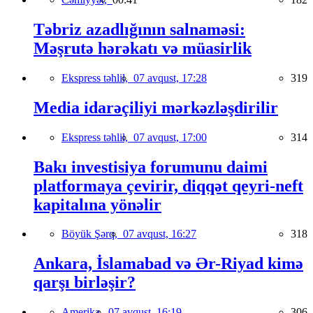
Təbriz azadlığının salnaməsi:
Məşrutə hərəkatı və müasirlik
Ekspress təhlil,
07 avqust, 17:28
319
Media idarəçiliyi mərkəzləşdirilir
Ekspress təhlil,
07 avqust, 17:00
314
Bakı investisiya forumunu daimi
platformaya çevirir, diqqət qeyri-neft
kapitalına yönəlir
Böyük Şərq,
07 avqust, 16:27
318
Ankara, İslamabad və Ər-Riyad kimə
qarşı birləşir?
Amerika,
07 avqust, 16:19
306