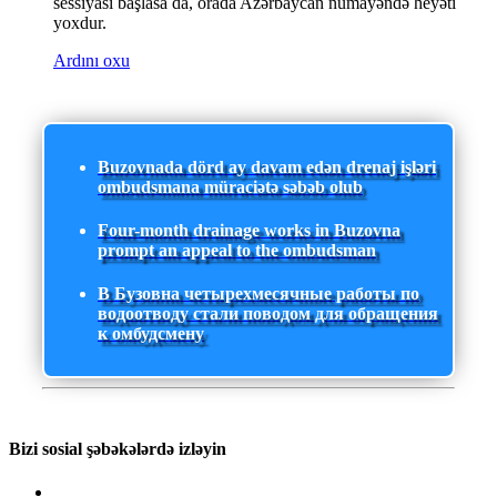
sessiyası başlasa da, orada Azərbaycan nümayəndə heyəti
yoxdur.
Ardını oxu
Buzovnada dörd ay davam edən drenaj işləri
ombudsmana müraciətə səbəb olub
Four-month drainage works in Buzovna
prompt an appeal to the ombudsman
В Бузовна четырехмесячные работы по
водоотводу стали поводом для обращения
к омбудсмену
Bizi sosial şəbəkələrdə izləyin