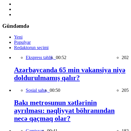
Gündəmdə
Yeni
Populyar
Redaktorun seçimi
Ekspress təhlil,
00:52
202
Azərbaycanda 65 min vakansiya niyə
doldurulmamış qalır?
Sosial sahə,
00:50
205
Bakı metrosunun xətlərinin
ayrılması: nəqliyyat böhranından
necə qaçmaq olar?
Cəmiyyət,
00:41
182