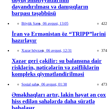
dayandırılması və danışıqların
bərpası təşəbbüsü
Böyük Şərq,
06 avqust, 13:05
422
İran və Ermənistan öz “TRIPP”lərini
hazırlayır
Xəzər hövzəsi,
06 avqust, 12:31
374
Xəzər geri çəkilir: su balansına dair
risklərin, nəticələrin və zəifliklərin
kompleks qiymətləndirilməsi
Sosial sahə,
06 avqust, 01:38
473
Əməkhaqları artır, lakin həyat ən çox
hiss edilən sahələrdə daha sürətlə
bahalaşır