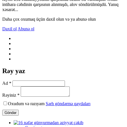
intihara cəhdinin qarşısının alınmışdı, alov söndürülmüşdü. Yanıq
xəsarət...
Daha çox oxumaq üçün daxil olun və ya abunə olun
Daxil ol
Abunə ol
Rəy yaz
Ad *
Rəyiniz *
Oxudum və razıyam
Şərh göndərmə qaydaları
Göndər