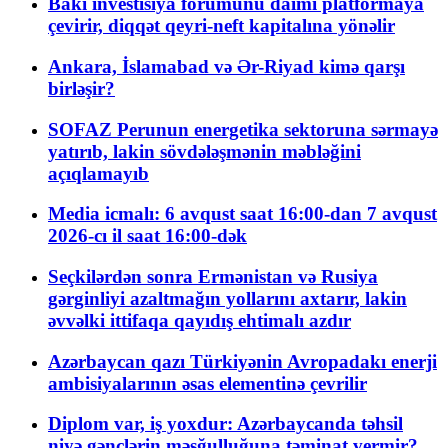
Bakı investisiya forumunu daimi platformaya
çevirir, diqqət qeyri-neft kapitalına yönəlir
Ankara, İslamabad və Ər-Riyad kimə qarşı
birləşir?
SOFAZ Perunun energetika sektoruna sərmayə
yatırıb, lakin sövdələşmənin məbləğini
açıqlamayıb
Media icmalı: 6 avqust saat 16:00-dan 7 avqust
2026-cı il saat 16:00-dək
Seçkilərdən sonra Ermənistan və Rusiya
gərginliyi azaltmağın yollarını axtarır, lakin
əvvəlki ittifaqa qayıdış ehtimalı azdır
Azərbaycan qazı Türkiyənin Avropadakı enerji
ambisiyalarının əsas elementinə çevrilir
Diplom var, iş yoxdur: Azərbaycanda təhsil
niyə gənclərin məşğulluğuna təminat vermir?