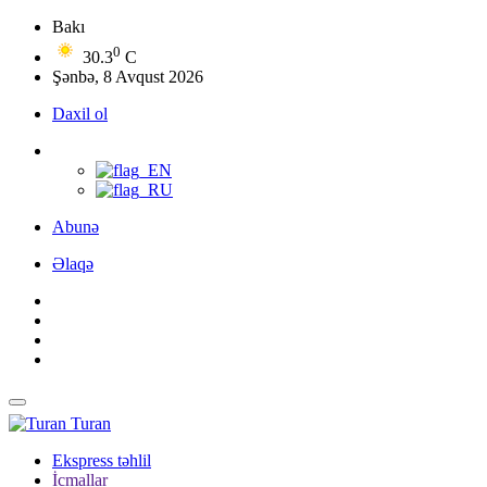
Bakı
0
30.3
C
Şənbə, 8 Avqust 2026
Daxil ol
Abunə
Əlaqə
Turan
Ekspress təhlil
İcmallar