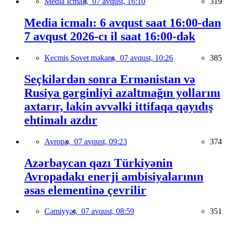
Media İcmalı,
07 avqust, 16:10
319
Media icmalı: 6 avqust saat 16:00-dan
7 avqust 2026-cı il saat 16:00-dək
Keçmiş Sovet məkanı,
07 avqust, 10:26
385
Seçkilərdən sonra Ermənistan və
Rusiya gərginliyi azaltmağın yollarını
axtarır, lakin əvvəlki ittifaqa qayıdış
ehtimalı azdır
Avropa,
07 avqust, 09:23
374
Azərbaycan qazı Türkiyənin
Avropadakı enerji ambisiyalarının
əsas elementinə çevrilir
Cəmiyyət,
07 avqust, 08:59
351