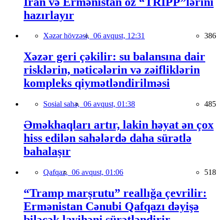
İran və Ermənistan öz “TRIPP”lərini
hazırlayır
Xəzər hövzəsi,
06 avqust, 12:31
386
Xəzər geri çəkilir: su balansına dair
risklərin, nəticələrin və zəifliklərin
kompleks qiymətləndirilməsi
Sosial sahə,
06 avqust, 01:38
485
Əməkhaqları artır, lakin həyat ən çox
hiss edilən sahələrdə daha sürətlə
bahalaşır
Qafqaz,
06 avqust, 01:06
518
“Tramp marşrutu” reallığa çevrilir:
Ermənistan Cənubi Qafqazı dəyişə
biləcək layihəni sürətləndirir