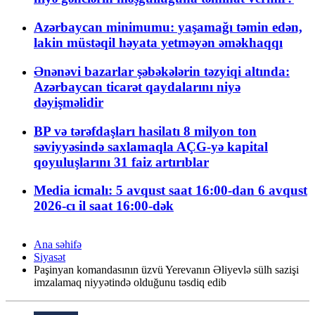
Azərbaycan minimumu: yaşamağı təmin edən,
lakin müstəqil həyata yetməyən əməkhaqqı
Ənənəvi bazarlar şəbəkələrin təzyiqi altında:
Azərbaycan ticarət qaydalarını niyə
dəyişməlidir
BP və tərəfdaşları hasilatı 8 milyon ton
səviyyəsində saxlamaqla AÇG-yə kapital
qoyuluşlarını 31 faiz artırıblar
Media icmalı: 5 avqust saat 16:00-dan 6 avqust
2026-cı il saat 16:00-dək
Ana səhifə
Siyasət
Paşinyan komandasının üzvü Yerevanın Əliyevlə sülh sazişi
imzalamaq niyyətində olduğunu təsdiq edib