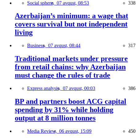
Social sphere,
07 avqust, 08:53
338
Azerbaijan’s minimum: a wage that
covers survival but not independent
living
Business,
07 avqust, 08:44
317
Traditional markets under pressure
from retail chains: why Azerbaijan
must change the rules of trade
Express analysis,
07 avqust, 00:03
386
BP and partners boost ACG capital
spending by 31% while holding
output at 8 million tonnes
Media Review,
06 avqust, 15:09
450