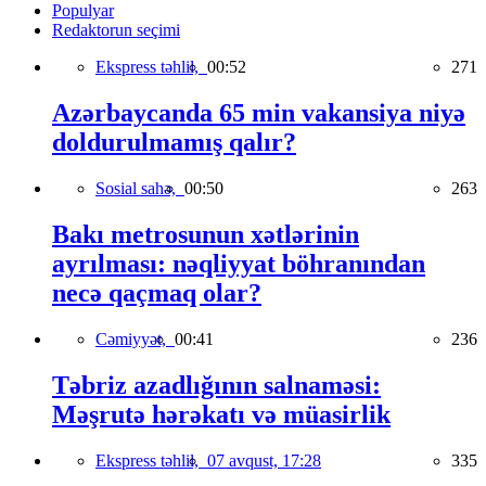
Populyar
Redaktorun seçimi
Ekspress təhlil,
00:52
271
Azərbaycanda 65 min vakansiya niyə
doldurulmamış qalır?
Sosial sahə,
00:50
263
Bakı metrosunun xətlərinin
ayrılması: nəqliyyat böhranından
necə qaçmaq olar?
Cəmiyyət,
00:41
236
Təbriz azadlığının salnaməsi:
Məşrutə hərəkatı və müasirlik
Ekspress təhlil,
07 avqust, 17:28
335