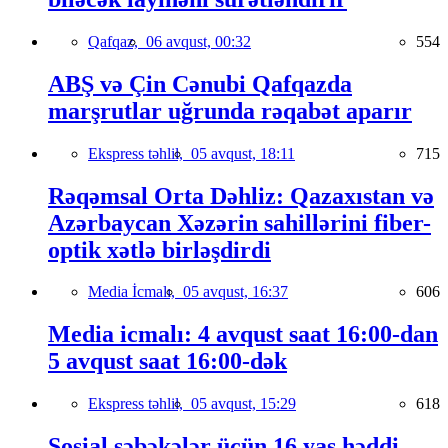
Qafqaz,
06 avqust, 00:32
554
ABŞ və Çin Cənubi Qafqazda
marşrutlar uğrunda rəqabət aparır
Ekspress təhlil,
05 avqust, 18:11
715
Rəqəmsal Orta Dəhliz: Qazaxıstan və
Azərbaycan Xəzərin sahillərini fiber-
optik xətlə birləşdirdi
Media İcmalı,
05 avqust, 16:37
606
Media icmalı: 4 avqust saat 16:00-dan
5 avqust saat 16:00-dək
Ekspress təhlil,
05 avqust, 15:29
618
Sosial şəbəkələr üçün 16 yaş həddi