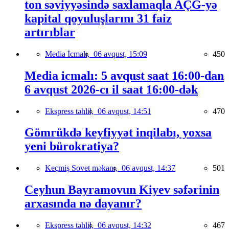
ton səviyyəsində saxlamaqla AÇG-yə
kapital qoyuluşlarını 31 faiz
artırıblar
Media İcmalı,
06 avqust, 15:09
450
Media icmalı: 5 avqust saat 16:00-dan
6 avqust 2026-cı il saat 16:00-dək
Ekspress təhlil,
06 avqust, 14:51
470
Gömrükdə keyfiyyət inqilabı, yoxsa
yeni bürokratiya?
Keçmiş Sovet məkanı,
06 avqust, 14:37
501
Ceyhun Bayramovun Kiyev səfərinin
arxasında nə dayanır?
Ekspress təhlil,
06 avqust, 14:32
467