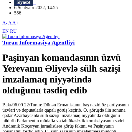
Siyasət
6 Sentyabr 2022, 14:55
556
A-
A
A+
EN
RU
Turan İnformasiya Agentliyi
Paşinyan komandasının üzvü
Yerevanın Əliyevlə sülh sazişi
imzalamaq niyyətində
olduğunu təsdiq edib
Bakı/06.09.22/Turan: Dünən Ermənistanın baş naziri öz partiyasının
üzvləri və deputatlarla qapalı görüş keçirib. O, görüşdə ilin sonuna
qədər Azərbaycanla sülh sazişi imzalamaq niyyətində olduğunu
bildirib.Parlamentin müdafiə və təhlükəsizlik komissiyasının sədri
Andranik Koçaryan jurnalistlərə görüş faktını və Paşinyanın
bəyanatını təsdiq edib. O, sülh sazişinin imzalanması müddəti