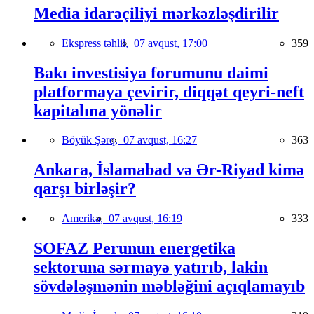
Media idarəçiliyi mərkəzləşdirilir
Ekspress təhlil,
07 avqust, 17:00
359
Bakı investisiya forumunu daimi
platformaya çevirir, diqqət qeyri-neft
kapitalına yönəlir
Böyük Şərq,
07 avqust, 16:27
363
Ankara, İslamabad və Ər-Riyad kimə
qarşı birləşir?
Amerika,
07 avqust, 16:19
333
SOFAZ Perunun energetika
sektoruna sərmayə yatırıb, lakin
sövdələşmənin məbləğini açıqlamayıb