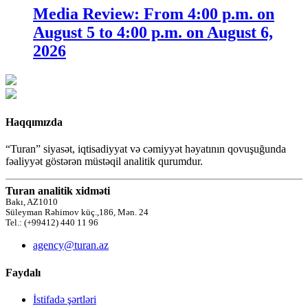
Media Review: From 4:00 p.m. on
August 5 to 4:00 p.m. on August 6,
2026
Haqqımızda
“Turan” siyasət, iqtisadiyyat və cəmiyyət həyatının qovuşuğunda
fəaliyyət göstərən müstəqil analitik qurumdur.
Turan analitik xidməti
Bakı, AZ1010
Süleyman Rəhimov küç.,186, Mən. 24
Tel.: (+99412) 440 11 96
agency@turan.az
Faydalı
İstifadə şərtləri