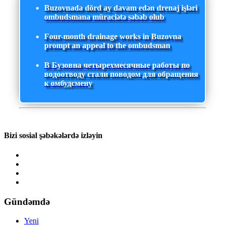
Buzovnada dörd ay davam edən drenaj işləri
ombudsmana müraciətə səbəb olub
Four-month drainage works in Buzovna
prompt an appeal to the ombudsman
В Бузовна четырехмесячные работы по
водоотводу стали поводом для обращения
к омбудсмену
Bizi sosial şəbəkələrdə izləyin
Gündəmdə
Yeni