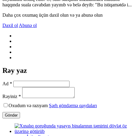
haqqında suala cavabdan yayınıb və belə deyib: "Bu istiqamətdə i...
Daha çox oxumaq üçün daxil olun və ya abunə olun
Daxil ol
Abunə ol
Rəy yaz
Ad *
Rəyiniz *
Oxudum və razıyam
Şərh göndərmə qaydaları
Göndər