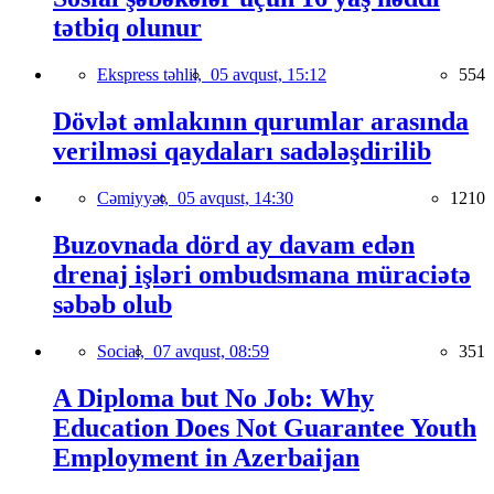
tətbiq olunur
Ekspress təhlil,
05 avqust, 15:12
554
Dövlət əmlakının qurumlar arasında
verilməsi qaydaları sadələşdirilib
Cəmiyyət,
05 avqust, 14:30
1210
Buzovnada dörd ay davam edən
drenaj işləri ombudsmana müraciətə
səbəb olub
Social,
07 avqust, 08:59
351
A Diploma but No Job: Why
Education Does Not Guarantee Youth
Employment in Azerbaijan