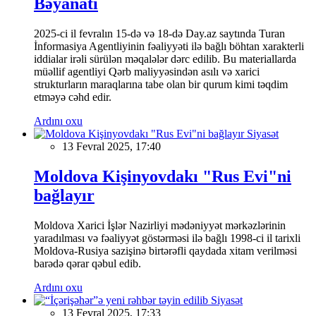
Bəyanatı
2025-ci il fevralın 15-də və 18-də Day.az saytında Turan
İnformasiya Agentliyinin fəaliyyəti ilə bağlı böhtan xarakterli
iddialar irəli sürülən məqalələr dərc edilib. Bu materiallarda
müəllif agentliyi Qərb maliyyəsindən asılı və xarici
strukturların maraqlarına tabe olan bir qurum kimi təqdim
etməyə cəhd edir.
Ardını oxu
Siyasət
13 Fevral 2025, 17:40
Moldova Kişinyovdakı "Rus Evi"ni
bağlayır
Moldova Xarici İşlər Nazirliyi mədəniyyət mərkəzlərinin
yaradılması və fəaliyyət göstərməsi ilə bağlı 1998-ci il tarixli
Moldova-Rusiya sazişinə birtərəfli qaydada xitam verilməsi
barədə qərar qəbul edib.
Ardını oxu
Siyasət
13 Fevral 2025, 17:33