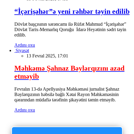
“İçərişəhər”ə yeni rəhbər təyin edilib
Dövlət başçısının sərəncamı ilə Rüfət Mahmud “İçərişəhər”
Dövlət Tarix-Memarlıq Qoruğu İdarə Heyətinin sədri təyin
edilib.
Ardını oxu
Siyasət
13 Fevral 2025, 17:01
Məhkəmə Şahnaz Bəylərqızını azad
etməyib
Fevralın 13-də Apellyasiya Məhkəməsi jurnalist Şahnaz
Bəylərqızının həbsilə bağlı Xətai Rayon Məhkəməsinin
qərarından müdafiə tərəfinin şikayətini təmin etməyib.
Ardını oxu