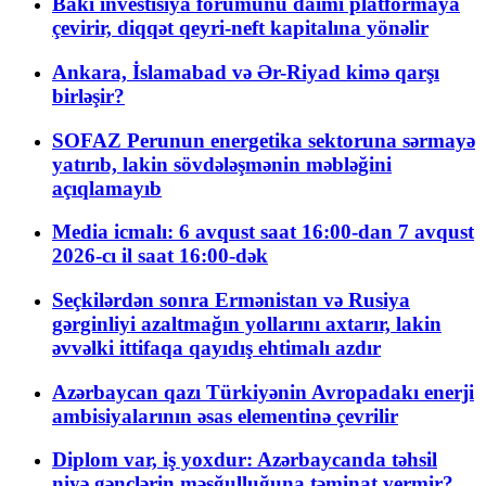
Bakı investisiya forumunu daimi platformaya
çevirir, diqqət qeyri-neft kapitalına yönəlir
Ankara, İslamabad və Ər-Riyad kimə qarşı
birləşir?
SOFAZ Perunun energetika sektoruna sərmayə
yatırıb, lakin sövdələşmənin məbləğini
açıqlamayıb
Media icmalı: 6 avqust saat 16:00-dan 7 avqust
2026-cı il saat 16:00-dək
Seçkilərdən sonra Ermənistan və Rusiya
gərginliyi azaltmağın yollarını axtarır, lakin
əvvəlki ittifaqa qayıdış ehtimalı azdır
Azərbaycan qazı Türkiyənin Avropadakı enerji
ambisiyalarının əsas elementinə çevrilir
Diplom var, iş yoxdur: Azərbaycanda təhsil
niyə gənclərin məşğulluğuna təminat vermir?