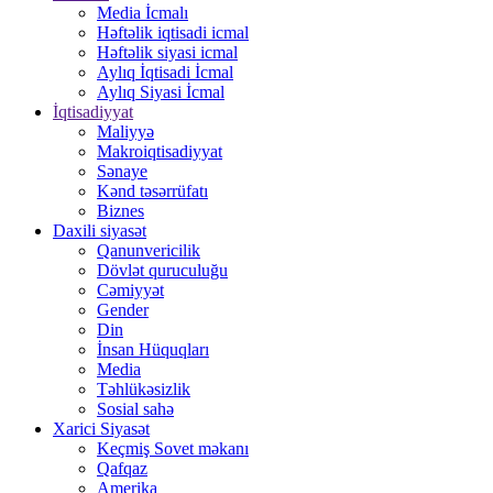
Media İcmalı
Həftəlik iqtisadi icmal
Həftəlik siyasi icmal
Aylıq İqtisadi İcmal
Aylıq Siyasi İcmal
İqtisadiyyat
Maliyyə
Makroiqtisadiyyat
Sənaye
Kənd təsərrüfatı
Biznes
Daxili siyasət
Qanunvericilik
Dövlət quruculuğu
Cəmiyyət
Gender
Din
İnsan Hüquqları
Media
Təhlükəsizlik
Sosial sahə
Xarici Siyasət
Keçmiş Sovet məkanı
Qafqaz
Amerika