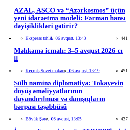
AZAL, ASCO və “Azərkosmos” üçün
yeni idarəetmə modeli: Fərman hansı
dəyişiklikləri gətirir?
Ekspress təhlil,
06 avqust, 13:43
441
Məhkəmə icmalı: 3–5 avqust 2026-cı
il
Keçmiş Sovet məkanı,
06 avqust, 13:19
451
Sülh naminə diplomatiya: Tokayevin
döyüş əməliyyatlarının
dayandırılması və danışıqların
bərpası təşəbbüsü
Böyük Şərq,
06 avqust, 13:05
437