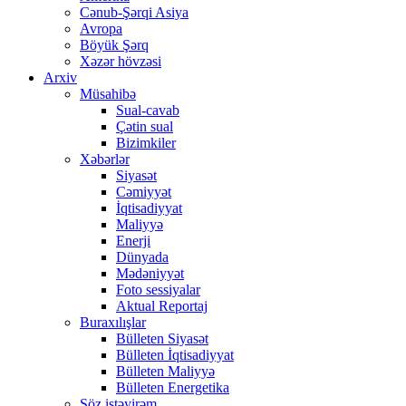
Cənub-Şərqi Asiya
Avropa
Böyük Şərq
Xəzər hövzəsi
Arxiv
Müsahibə
Sual-cavab
Çətin sual
Bizimkiler
Xəbərlər
Siyasət
Cəmiyyət
İqtisadiyyat
Maliyyə
Enerji
Dünyada
Mədəniyyət
Foto sessiyalar
Aktual Reportaj
Buraxılışlar
Bülleten Siyasət
Bülleten İqtisadiyyat
Bülleten Maliyyə
Bülleten Energetika
Söz istəyirəm