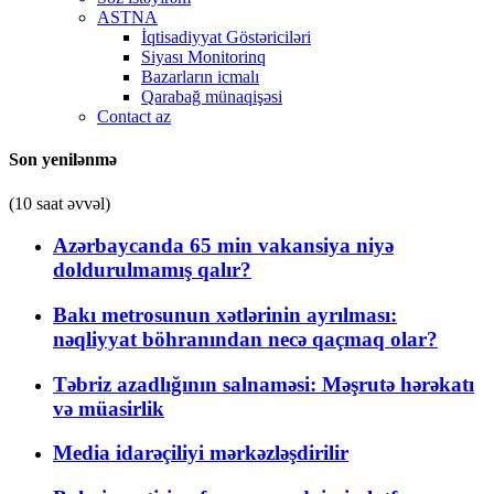
ASTNA
İqtisadiyyat Göstəriciləri
Siyası Monitorinq
Bazarların icmalı
Qarabağ münaqişəsi
Contact az
Son yenilənmə
(10 saat əvvəl)
Azərbaycanda 65 min vakansiya niyə
doldurulmamış qalır?
Bakı metrosunun xətlərinin ayrılması:
nəqliyyat böhranından necə qaçmaq olar?
Təbriz azadlığının salnaməsi: Məşrutə hərəkatı
və müasirlik
Media idarəçiliyi mərkəzləşdirilir