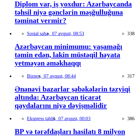
Diplom var, iş yoxdur: Azərbaycanda
təhsil niyə gənclərin məşğulluğuna
təminat vermir?
Sosial sahə,
07 avqust, 08:53
338
Azərbaycan minimumu: yaşamağı
təmin edən, lakin müstəqil həyata
yetməyən əməkhaqqı
Biznes,
07 avqust, 08:44
317
Ənənəvi bazarlar şəbəkələrin təzyiqi
altında: Azərbaycan ticarət
qaydalarını niyə dəyişməlidir
Ekspress təhlil,
07 avqust, 00:03
386
BP və tərəfdaşları hasilatı 8 milyon