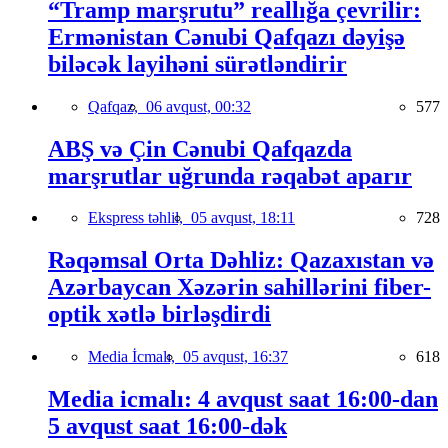
“Tramp marşrutu” reallığa çevrilir:
Ermənistan Cənubi Qafqazı dəyişə
biləcək layihəni sürətləndirir
Qafqaz,
06 avqust, 00:32
577
ABŞ və Çin Cənubi Qafqazda
marşrutlar uğrunda rəqabət aparır
Ekspress təhlil,
05 avqust, 18:11
728
Rəqəmsal Orta Dəhliz: Qazaxıstan və
Azərbaycan Xəzərin sahillərini fiber-
optik xətlə birləşdirdi
Media İcmalı,
05 avqust, 16:37
618
Media icmalı: 4 avqust saat 16:00-dan
5 avqust saat 16:00-dək