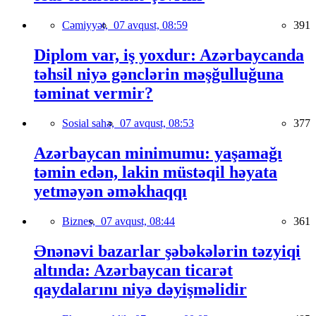
Cəmiyyət,
07 avqust, 08:59
391
Diplom var, iş yoxdur: Azərbaycanda
təhsil niyə gənclərin məşğulluğuna
təminat vermir?
Sosial sahə,
07 avqust, 08:53
377
Azərbaycan minimumu: yaşamağı
təmin edən, lakin müstəqil həyata
yetməyən əməkhaqqı
Biznes,
07 avqust, 08:44
361
Ənənəvi bazarlar şəbəkələrin təzyiqi
altında: Azərbaycan ticarət
qaydalarını niyə dəyişməlidir