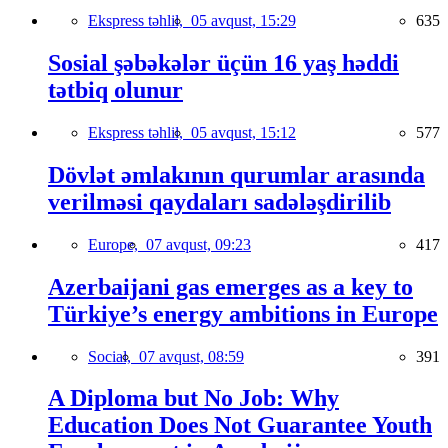
Ekspress təhlil,
05 avqust, 15:29
635
Sosial şəbəkələr üçün 16 yaş həddi
tətbiq olunur
Ekspress təhlil,
05 avqust, 15:12
577
Dövlət əmlakının qurumlar arasında
verilməsi qaydaları sadələşdirilib
Europe,
07 avqust, 09:23
417
Azerbaijani gas emerges as a key to
Türkiye’s energy ambitions in Europe
Social,
07 avqust, 08:59
391
A Diploma but No Job: Why
Education Does Not Guarantee Youth