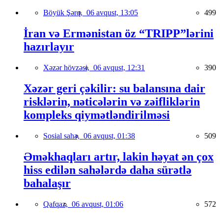
Böyük Şərq,
06 avqust, 13:05
499
İran və Ermənistan öz “TRIPP”lərini
hazırlayır
Xəzər hövzəsi,
06 avqust, 12:31
390
Xəzər geri çəkilir: su balansına dair
risklərin, nəticələrin və zəifliklərin
kompleks qiymətləndirilməsi
Sosial sahə,
06 avqust, 01:38
509
Əməkhaqları artır, lakin həyat ən çox
hiss edilən sahələrdə daha sürətlə
bahalaşır
Qafqaz,
06 avqust, 01:06
572