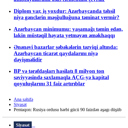
Diplom var, iş yoxdur: Azərbaycanda təhsil
niyə gənclərin məşğulluğuna təminat vermir?
Azərbaycan minimumu: yaşamağı təmin edən,
lakin müstəqil həyata yetməyən əməkhaqqı
Ənənəvi bazarlar şəbəkələrin təzyiqi altında:
Azərbaycan ticarət qaydalarını niyə
dəyişməlidir
BP və tərəfdaşları hasilatı 8 milyon ton
səviyyəsində saxlamaqla AÇG-yə kapital
qoyuluşlarını 31 faiz artırıblar
Ana səhifə
Siyasət
Pentaqon: Rusiya ordusu hərbi gücü 90 faizdən aşagı düşüb
Siyasət