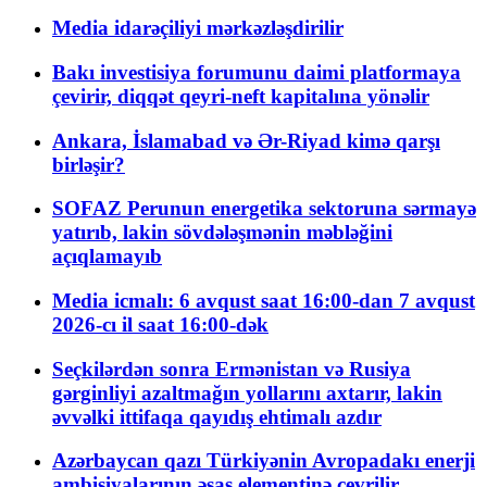
Media idarəçiliyi mərkəzləşdirilir
Bakı investisiya forumunu daimi platformaya
çevirir, diqqət qeyri-neft kapitalına yönəlir
Ankara, İslamabad və Ər-Riyad kimə qarşı
birləşir?
SOFAZ Perunun energetika sektoruna sərmayə
yatırıb, lakin sövdələşmənin məbləğini
açıqlamayıb
Media icmalı: 6 avqust saat 16:00-dan 7 avqust
2026-cı il saat 16:00-dək
Seçkilərdən sonra Ermənistan və Rusiya
gərginliyi azaltmağın yollarını axtarır, lakin
əvvəlki ittifaqa qayıdış ehtimalı azdır
Azərbaycan qazı Türkiyənin Avropadakı enerji
ambisiyalarının əsas elementinə çevrilir