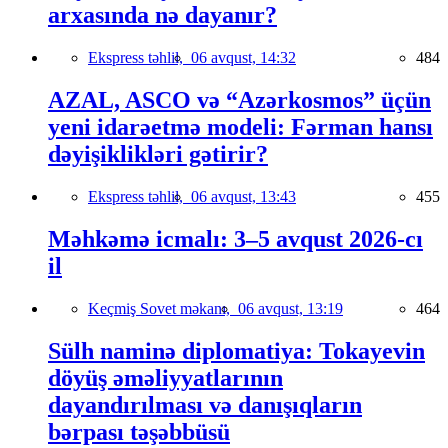
arxasında nə dayanır?
Ekspress təhlil,
06 avqust, 14:32
484
AZAL, ASCO və “Azərkosmos” üçün
yeni idarəetmə modeli: Fərman hansı
dəyişiklikləri gətirir?
Ekspress təhlil,
06 avqust, 13:43
455
Məhkəmə icmalı: 3–5 avqust 2026-cı
il
Keçmiş Sovet məkanı,
06 avqust, 13:19
464
Sülh naminə diplomatiya: Tokayevin
döyüş əməliyyatlarının
dayandırılması və danışıqların
bərpası təşəbbüsü