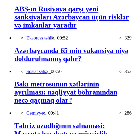
ABŞ-ın Rusiyaya qarşı yeni
sanksiyaları Azərbaycan üçün risklər
və imkanlar yaradır
Ekspress təhlil,
00:52
329
Azərbaycanda 65 min vakansiya niyə
doldurulmamış qalır?
Sosial sahə,
00:50
352
Bakı metrosunun xətlərinin
ayrılması: nəqliyyat böhranından
necə qaçmaq olar?
Cəmiyyət,
00:41
286
Təbriz azadlığının salnaməsi:
Məşrutə hərəkatı və müasirlik