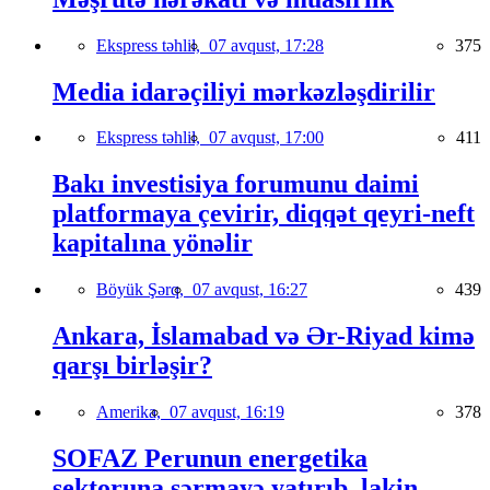
Ekspress təhlil,
07 avqust, 17:28
375
Media idarəçiliyi mərkəzləşdirilir
Ekspress təhlil,
07 avqust, 17:00
411
Bakı investisiya forumunu daimi
platformaya çevirir, diqqət qeyri-neft
kapitalına yönəlir
Böyük Şərq,
07 avqust, 16:27
439
Ankara, İslamabad və Ər-Riyad kimə
qarşı birləşir?
Amerika,
07 avqust, 16:19
378
SOFAZ Perunun energetika
sektoruna sərmayə yatırıb, lakin