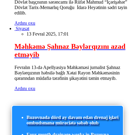
Dövlət başçısının sərəncamı ilə Rüfət Mahmud “İçərişəhər”
Dövlət Tarix-Memarlıq Qoruğu İdarə Heyətinin sədri təyin
edilib.
Ardını oxu
Siyasət
13 Fevral 2025, 17:01
Məhkəmə Şahnaz Bəylərqızını azad
etməyib
Fevralın 13-də Apellyasiya Məhkəməsi jurnalist Şahnaz
Bəylərqızının həbsilə bağlı Xətai Rayon Məhkəməsinin
qərarından müdafiə tərəfinin şikayətini təmin etməyib.
Ardını oxu
Buzovnada dörd ay davam edən drenaj işləri
ombudsmana müraciətə səbəb olub
Four-month drainage works in Buzovna