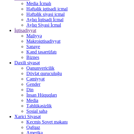
Media İcmalı
Həftəlik iqtisadi icmal
Həftəlik siyasi icmal
Aylıq İqtisadi İcmal
Aylıq Siyasi İcmal
İqtisadiyyat
Maliyyə
Makroiqtisadiyyat
Sənaye
Kənd təsərrüfatı
Biznes
Daxili siyasət
Qanunvericilik
Dövlət quruculuğu
Cəmiyyət
Gender
Din
İnsan Hüquqları
Media
Təhlükəsizlik
Sosial sahə
Xarici Siyasət
Keçmiş Sovet məkanı
Qafqaz
Amerika