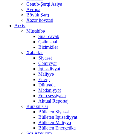
Cənub-Şərqi Asiya
Avropa
Böyük Şərq
Xəzər hövzəsi
Arxiv
Müsahibə
Sual-cavab
Çətin sual
Bizimkiler
Xəbərlər
Siyasət
Cəmiyyət
İqtisadiyyat
Maliyyə
Enerji
Dünyada
Mədəniyyət
Foto sessiyalar
Aktual Reportaj
Buraxılışlar
Bülleten Siyasət
Bülleten İqtisadiyyat
Bülleten Maliyyə
Bülleten Energetika
Söz istəyirəm