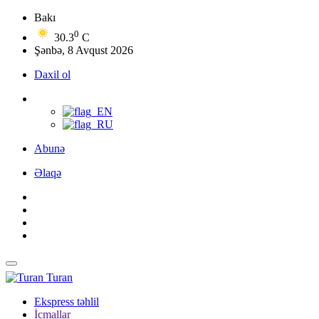
Bakı
0
30.3
C
Şənbə, 8 Avqust 2026
Daxil ol
Abunə
Əlaqə
Turan
Ekspress təhlil
İcmallar