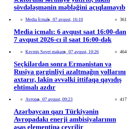
sövdələşmənin məbləğini açıqlamayıb
Media İcmalı,
07 avqust, 16:10
361
Media icmalı: 6 avqust saat 16:00-dan
7 avqust 2026-cı il saat 16:00-dək
Keçmiş Sovet məkanı,
07 avqust, 10:26
464
Seçkilərdən sonra Ermənistan və
Rusiya gərginliyi azaltmağın yollarını
axtarır, lakin əvvəlki ittifaqa qayıdış
ehtimalı azdır
Avropa,
07 avqust, 09:23
417
Azərbaycan qazı Türkiyənin
Avropadakı enerji ambisiyalarının
əsas elementinə çevrilir