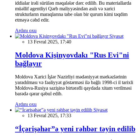
iddialar irəli sürülən məqalələr dərc edilib. Bu materiallarda
müəllif agentliyi Qərb maliyyəsindən asılı və xarici
strukturların maraqlarına tabe olan bir qurum kimi təqdim
etməyə cəhd edir.
Ardını oxu
Siyasət
13 Fevral 2025, 17:40
Moldova Kişinyovdakı "Rus Evi"ni
bağlayır
Moldova Xarici İşlər Nazirliyi mədəniyyət mərkəzlərinin
yaradılması və fəaliyyət göstərməsi ilə bağlı 1998-ci il tarixli
Moldova-Rusiya sazişinə birtərəfli qaydada xitam verilməsi
barədə qərar qəbul edib.
Ardını oxu
Siyasət
13 Fevral 2025, 17:33
“İçərişəhər”ə yeni rəhbər təyin edilib