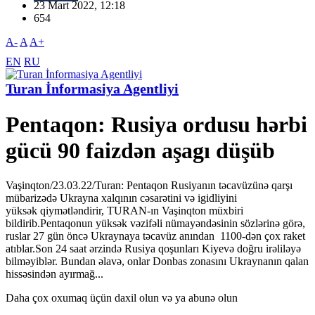
23 Mart 2022, 12:18
654
A-
A
A+
EN
RU
Turan İnformasiya Agentliyi
Pentaqon: Rusiya ordusu hərbi
gücü 90 faizdən aşagı düşüb
Vaşinqton/23.03.22/Turan: Pentaqon Rusiyanın təcavüzünə qarşı
mübarizədə Ukrayna xalqının cəsarətini və igidliyini
yüksək qiymətləndirir, TURAN-ın Vaşinqton müxbiri
bildirib.Pentaqonun yüksək vəzifəli nümayəndəsinin sözlərinə görə,
ruslar 27 gün öncə Ukraynaya təcavüz anından 1100-dən çox raket
atıblar.Son 24 saat ərzində Rusiya qoşunları Kiyevə doğru irəliləyə
bilməyiblər. Bundan əlavə, onlar Donbas zonasını Ukraynanın qalan
hissəsindən ayırmağ...
Daha çox oxumaq üçün daxil olun və ya abunə olun