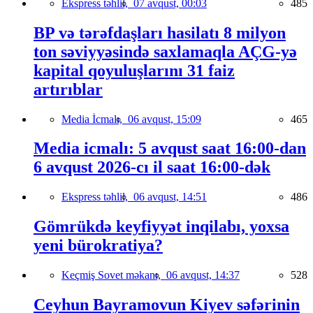
Ekspress təhlil,
07 avqust, 00:03
485
BP və tərəfdaşları hasilatı 8 milyon
ton səviyyəsində saxlamaqla AÇG-yə
kapital qoyuluşlarını 31 faiz
artırıblar
Media İcmalı,
06 avqust, 15:09
465
Media icmalı: 5 avqust saat 16:00-dan
6 avqust 2026-cı il saat 16:00-dək
Ekspress təhlil,
06 avqust, 14:51
486
Gömrükdə keyfiyyət inqilabı, yoxsa
yeni bürokratiya?
Keçmiş Sovet məkanı,
06 avqust, 14:37
528
Ceyhun Bayramovun Kiyev səfərinin