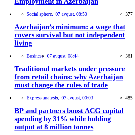
Employment in Azerbaijan
Social sphere,
07 avqust, 08:53
377
Azerbaijan’s minimum: a wage that
covers survival but not independent
living
Business,
07 avqust, 08:44
361
Traditional markets under pressure
from retail chains: why Azerbaijan
must change the rules of trade
Express analysis,
07 avqust, 00:03
485
BP and partners boost ACG capital
spending by 31% while holding
output at 8 million tonnes