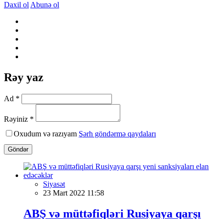
Daxil ol
Abunə ol
Rəy yaz
Ad *
Rəyiniz *
Oxudum və razıyam
Şərh göndərmə qaydaları
Göndər
Siyasət
23 Mart 2022 11:58
ABŞ və müttəfiqləri Rusiyaya qarşı