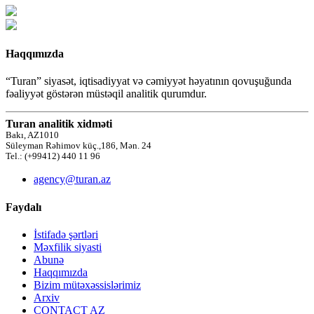
Haqqımızda
“Turan” siyasət, iqtisadiyyat və cəmiyyət həyatının qovuşuğunda
fəaliyyət göstərən müstəqil analitik qurumdur.
Turan analitik xidməti
Bakı, AZ1010
Süleyman Rəhimov küç.,186, Mən. 24
Tel.: (+99412) 440 11 96
agency@turan.az
Faydalı
İstifadə şərtləri
Məxfilik siyasti
Abunə
Haqqımızda
Bizim mütəxəssislərimiz
Arxiv
CONTACT AZ