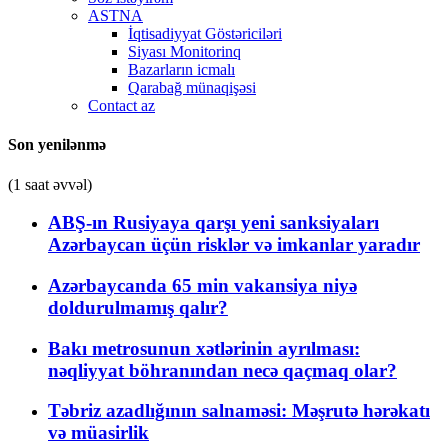
ASTNA
İqtisadiyyat Göstəriciləri
Siyası Monitorinq
Bazarların icmalı
Qarabağ münaqişəsi
Contact az
Son yenilənmə
(1 saat əvvəl)
ABŞ-ın Rusiyaya qarşı yeni sanksiyaları
Azərbaycan üçün risklər və imkanlar yaradır
Azərbaycanda 65 min vakansiya niyə
doldurulmamış qalır?
Bakı metrosunun xətlərinin ayrılması:
nəqliyyat böhranından necə qaçmaq olar?
Təbriz azadlığının salnaməsi: Məşrutə hərəkatı
və müasirlik