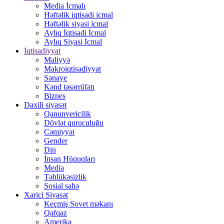
Media İcmalı
Həftəlik iqtisadi icmal
Həftəlik siyasi icmal
Aylıq İqtisadi İcmal
Aylıq Siyasi İcmal
İqtisadiyyat
Maliyyə
Makroiqtisadiyyat
Sənaye
Kənd təsərrüfatı
Biznes
Daxili siyasət
Qanunvericilik
Dövlət quruculuğu
Cəmiyyət
Gender
Din
İnsan Hüquqları
Media
Təhlükəsizlik
Sosial sahə
Xarici Siyasət
Keçmiş Sovet məkanı
Qafqaz
Amerika