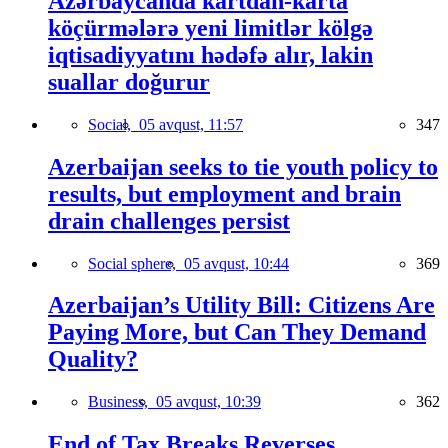
Azərbaycanda kartdan-karta
köçürmələrə yeni limitlər kölgə
iqtisadiyyatını hədəfə alır, lakin
suallar doğurur
Social,
05 avqust, 11:57
347
Azerbaijan seeks to tie youth policy to
results, but employment and brain
drain challenges persist
Social sphere,
05 avqust, 10:44
369
Azerbaijan’s Utility Bill: Citizens Are
Paying More, but Can They Demand
Quality?
Business,
05 avqust, 10:39
362
End of Tax Breaks Reverses