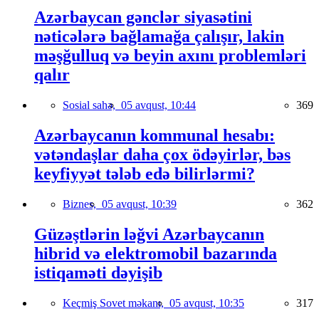
Azərbaycan gənclər siyasətini
nəticələrə bağlamağa çalışır, lakin
məşğulluq və beyin axını problemləri
qalır
Sosial sahə,
05 avqust, 10:44
369
Azərbaycanın kommunal hesabı:
vətəndaşlar daha çox ödəyirlər, bəs
keyfiyyət tələb edə bilirlərmi?
Biznes,
05 avqust, 10:39
362
Güzəştlərin ləğvi Azərbaycanın
hibrid və elektromobil bazarında
istiqaməti dəyişib
Keçmiş Sovet məkanı,
05 avqust, 10:35
317