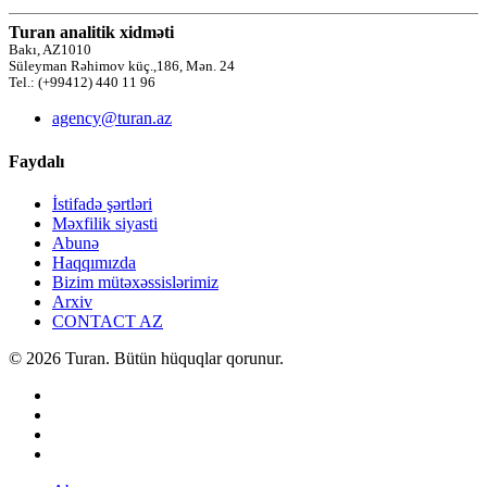
Turan analitik xidməti
Bakı, AZ1010
Süleyman Rəhimov küç.,186, Mən. 24
Tel.: (+99412) 440 11 96
agency@turan.az
Faydalı
İstifadə şərtləri
Məxfilik siyasti
Abunə
Haqqımızda
Bizim mütəxəssislərimiz
Arxiv
CONTACT AZ
© 2026 Turan. Bütün hüquqlar qorunur.