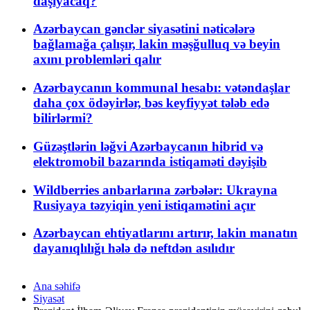
daşıyacaq?
Azərbaycan gənclər siyasətini nəticələrə
bağlamağa çalışır, lakin məşğulluq və beyin
axını problemləri qalır
Azərbaycanın kommunal hesabı: vətəndaşlar
daha çox ödəyirlər, bəs keyfiyyət tələb edə
bilirlərmi?
Güzəştlərin ləğvi Azərbaycanın hibrid və
elektromobil bazarında istiqaməti dəyişib
Wildberries anbarlarına zərbələr: Ukrayna
Rusiyaya təzyiqin yeni istiqamətini açır
Azərbaycan ehtiyatlarını artırır, lakin manatın
dayanıqlılığı hələ də neftdən asılıdır
Ana səhifə
Siyasət