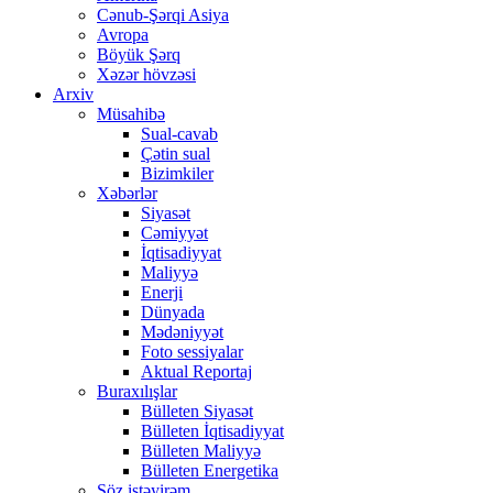
Cənub-Şərqi Asiya
Avropa
Böyük Şərq
Xəzər hövzəsi
Arxiv
Müsahibə
Sual-cavab
Çətin sual
Bizimkiler
Xəbərlər
Siyasət
Cəmiyyət
İqtisadiyyat
Maliyyə
Enerji
Dünyada
Mədəniyyət
Foto sessiyalar
Aktual Reportaj
Buraxılışlar
Bülleten Siyasət
Bülleten İqtisadiyyat
Bülleten Maliyyə
Bülleten Energetika
Söz istəyirəm