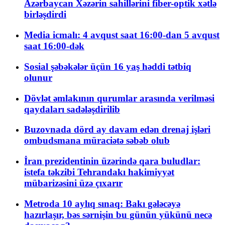
Azərbaycan Xəzərin sahillərini fiber-optik xətlə
birləşdirdi
Media icmalı: 4 avqust saat 16:00-dan 5 avqust
saat 16:00-dək
Sosial şəbəkələr üçün 16 yaş həddi tətbiq
olunur
Dövlət əmlakının qurumlar arasında verilməsi
qaydaları sadələşdirilib
Buzovnada dörd ay davam edən drenaj işləri
ombudsmana müraciətə səbəb olub
İran prezidentinin üzərində qara buludlar:
istefa təkzibi Tehrandakı hakimiyyət
mübarizəsini üzə çıxarır
Metroda 10 aylıq sınaq: Bakı gələcəyə
hazırlaşır, bəs sərnişin bu günün yükünü necə