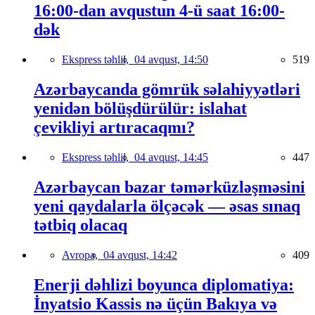
16:00-dan avqustun 4-ü saat 16:00-
dək
Ekspress təhlil,
04 avqust, 14:50
519
Azərbaycanda gömrük səlahiyyətləri
yenidən bölüşdürülür: islahat
çevikliyi artıracaqmı?
Ekspress təhlil,
04 avqust, 14:45
447
Azərbaycan bazar təmərküzləşməsini
yeni qaydalarla ölçəcək — əsas sınaq
tətbiq olacaq
Avropa,
04 avqust, 14:42
409
Enerji dəhlizi boyunca diplomatiya:
İnyatsio Kassis nə üçün Bakıya və