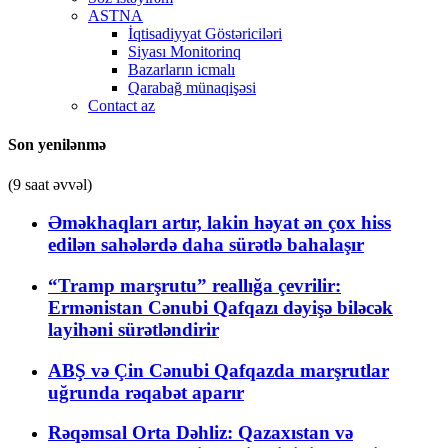
ASTNA
İqtisadiyyat Göstəriciləri
Siyası Monitorinq
Bazarların icmalı
Qarabağ münaqişəsi
Contact az
Son yenilənmə
(9 saat əvvəl)
Əməkhaqları artır, lakin həyat ən çox hiss
edilən sahələrdə daha sürətlə bahalaşır
“Tramp marşrutu” reallığa çevrilir:
Ermənistan Cənubi Qafqazı dəyişə biləcək
layihəni sürətləndirir
ABŞ və Çin Cənubi Qafqazda marşrutlar
uğrunda rəqabət aparır
Rəqəmsal Orta Dəhliz: Qazaxıstan və