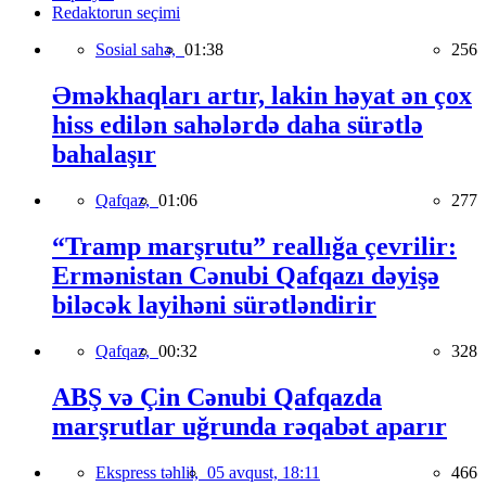
Redaktorun seçimi
Sosial sahə,
01:38
256
Əməkhaqları artır, lakin həyat ən çox
hiss edilən sahələrdə daha sürətlə
bahalaşır
Qafqaz,
01:06
277
“Tramp marşrutu” reallığa çevrilir:
Ermənistan Cənubi Qafqazı dəyişə
biləcək layihəni sürətləndirir
Qafqaz,
00:32
328
ABŞ və Çin Cənubi Qafqazda
marşrutlar uğrunda rəqabət aparır
Ekspress təhlil,
05 avqust, 18:11
466