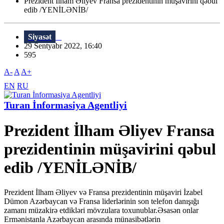
Prezident İlham Əliyev Fransa prezidentinin müşavirini qəbul
edib /YENİLƏNİB/
Siyasət
29 Sentyabr 2022, 16:40
595
A-
A
A+
EN
RU
Turan İnformasiya Agentliyi
Prezident İlham Əliyev Fransa
prezidentinin müşavirini qəbul
edib /YENİLƏNİB/
Prezident İlham Əliyev və Fransa prezidentinin müşaviri İzabel
Dümon Azərbaycan və Fransa liderlərinin son telefon danışığı
zamanı müzakirə etdikləri mövzulara toxunublar.Əsasən onlar
Ermənistanla Azərbaycan arasında münasibətlərin