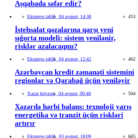
Aşqabada səfər edir?
Ekspress təhlil,
04 avqust, 14:38
453
İstehsalat qəzalarına qarşı yeni
sığorta modeli: sistem yenilənir,
risklər azalacaqmı?
Ekspress təhlil,
04 avqust, 12:42
462
Azərbaycan kredit zəmanəti sistemini
regionlar və Qarabağ üçün yeniləyir
Xəzər hövzəsi,
04 avqust, 00:48
504
Xəzərdə hərbi balans: texnoloji yarış
energetika və tranzit üçün riskləri
artırır
Ekspress təhlil,
03 avqust, 18:09
665