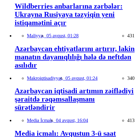
Wildberries anbarlarına zərbələr:
Ukrayna Rusiyaya təzyiqin yeni
istiqamətini açır
Maliyyə,
05 avqust, 01:28
431
Azərbaycan ehtiyatlarını artırır, lakin
manatın dayanıqlılığı hələ də neftdən
asılıdır
Makroiqtisadiyyat,
05 avqust, 01:24
340
Azərbaycan iqtisadi artımın zəiflədiyi
şəraitdə rəqəmsallaşmanı
sürətləndirir
Media İcmalı,
04 avqust, 16:04
413
Media icmalı: Avqustun 3-ü saat