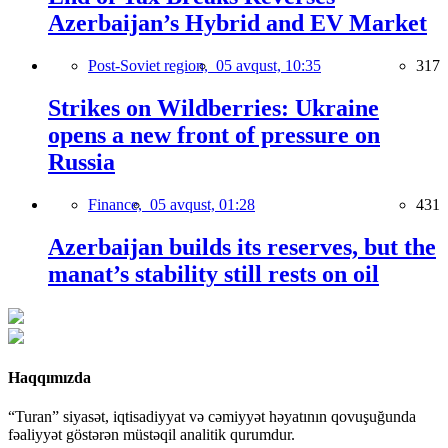
Azerbaijan’s Hybrid and EV Market
Post-Soviet region,
05 avqust, 10:35
317
Strikes on Wildberries: Ukraine
opens a new front of pressure on
Russia
Finance,
05 avqust, 01:28
431
Azerbaijan builds its reserves, but the
manat’s stability still rests on oil
Haqqımızda
“Turan” siyasət, iqtisadiyyat və cəmiyyət həyatının qovuşuğunda
fəaliyyət göstərən müstəqil analitik qurumdur.