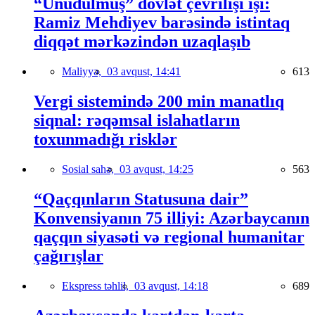
“Unudulmuş” dövlət çevrilişi işi:
Ramiz Mehdiyev barəsində istintaq
diqqət mərkəzindən uzaqlaşıb
Maliyyə,
03 avqust, 14:41
613
Vergi sistemində 200 min manatlıq
siqnal: rəqəmsal islahatların
toxunmadığı risklər
Sosial sahə,
03 avqust, 14:25
563
“Qaçqınların Statusuna dair”
Konvensiyanın 75 illiyi: Azərbaycanın
qaçqın siyasəti və regional humanitar
çağırışlar
Ekspress təhlil,
03 avqust, 14:18
689