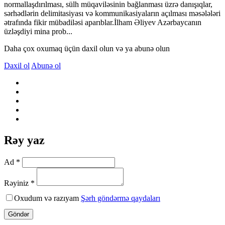
normallaşdırılması, sülh müqaviləsinin bağlanması üzrə danışıqlar,
sərhədlərin delimitasiyası və kommunikasiyaların açılması məsələləri
ətrafında fikir mübadiləsi aparıblar.İlham Əliyev Azərbaycanın
üzləşdiyi mina prob...
Daha çox oxumaq üçün daxil olun və ya abunə olun
Daxil ol
Abunə ol
Rəy yaz
Ad *
Rəyiniz *
Oxudum və razıyam
Şərh göndərmə qaydaları
Göndər