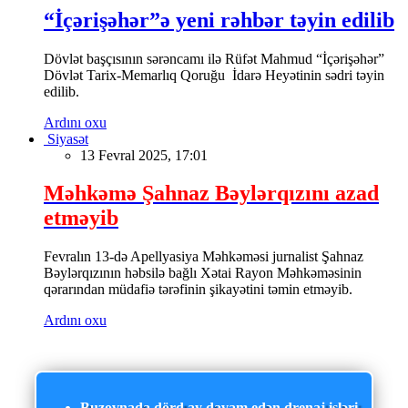
“İçərişəhər”ə yeni rəhbər təyin edilib
Dövlət başçısının sərəncamı ilə Rüfət Mahmud “İçərişəhər”
Dövlət Tarix-Memarlıq Qoruğu İdarə Heyətinin sədri təyin
edilib.
Ardını oxu
Siyasət
13 Fevral 2025, 17:01
Məhkəmə Şahnaz Bəylərqızını azad
etməyib
Fevralın 13-də Apellyasiya Məhkəməsi jurnalist Şahnaz
Bəylərqızının həbsilə bağlı Xətai Rayon Məhkəməsinin
qərarından müdafiə tərəfinin şikayətini təmin etməyib.
Ardını oxu
Buzovnada dörd ay davam edən drenaj işləri