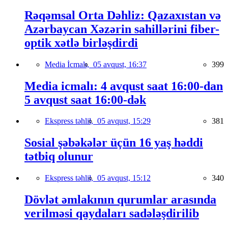
Rəqəmsal Orta Dəhliz: Qazaxıstan və
Azərbaycan Xəzərin sahillərini fiber-
optik xətlə birləşdirdi
Media İcmalı,
05 avqust, 16:37
399
Media icmalı: 4 avqust saat 16:00-dan
5 avqust saat 16:00-dək
Ekspress təhlil,
05 avqust, 15:29
381
Sosial şəbəkələr üçün 16 yaş həddi
tətbiq olunur
Ekspress təhlil,
05 avqust, 15:12
340
Dövlət əmlakının qurumlar arasında
verilməsi qaydaları sadələşdirilib