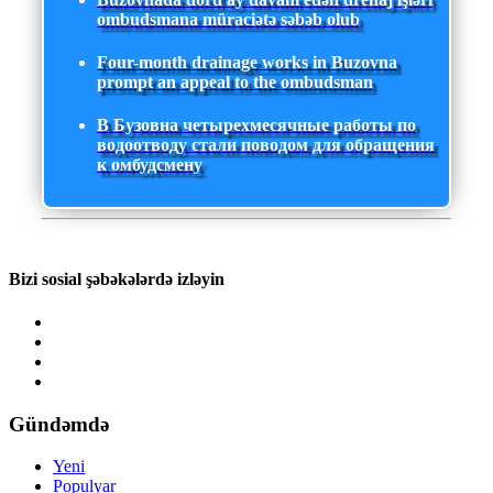
ombudsmana müraciətə səbəb olub
Four-month drainage works in Buzovna
prompt an appeal to the ombudsman
В Бузовна четырехмесячные работы по
водоотводу стали поводом для обращения
к омбудсмену
Bizi sosial şəbəkələrdə izləyin
Gündəmdə
Yeni
Populyar