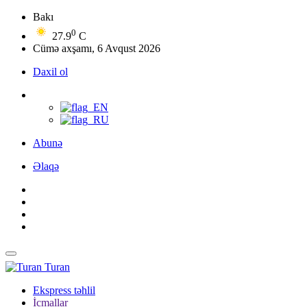
Bakı
0
27.9
C
Cümə axşamı, 6 Avqust 2026
Daxil ol
Abunə
Əlaqə
Turan
Ekspress təhlil
İcmallar