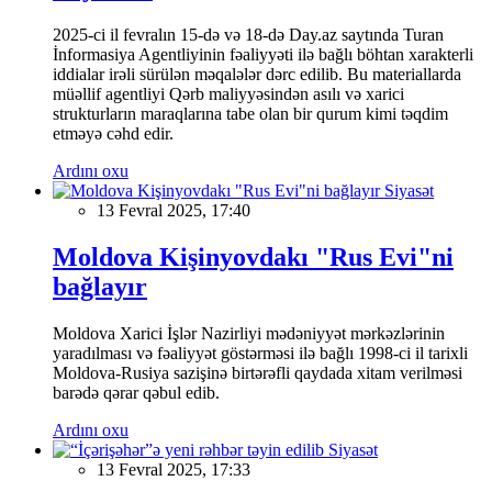
2025-ci il fevralın 15-də və 18-də Day.az saytında Turan
İnformasiya Agentliyinin fəaliyyəti ilə bağlı böhtan xarakterli
iddialar irəli sürülən məqalələr dərc edilib. Bu materiallarda
müəllif agentliyi Qərb maliyyəsindən asılı və xarici
strukturların maraqlarına tabe olan bir qurum kimi təqdim
etməyə cəhd edir.
Ardını oxu
Siyasət
13 Fevral 2025, 17:40
Moldova Kişinyovdakı "Rus Evi"ni
bağlayır
Moldova Xarici İşlər Nazirliyi mədəniyyət mərkəzlərinin
yaradılması və fəaliyyət göstərməsi ilə bağlı 1998-ci il tarixli
Moldova-Rusiya sazişinə birtərəfli qaydada xitam verilməsi
barədə qərar qəbul edib.
Ardını oxu
Siyasət
13 Fevral 2025, 17:33