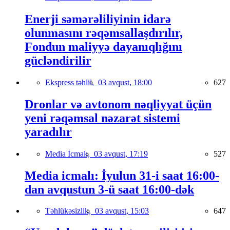
Enerji səmərəliliyinin idarə
olunmasını rəqəmsallaşdırılır,
Fondun maliyyə dayanıqlığını
gücləndirilir
Ekspress təhlil,
03 avqust, 18:00
627
Dronlar və avtonom nəqliyyat üçün
yeni rəqəmsal nəzarət sistemi
yaradılır
Media İcmalı,
03 avqust, 17:19
527
Media icmalı: İyulun 31-i saat 16:00-
dan avqustun 3-ü saat 16:00-dək
Təhlükəsizlik,
03 avqust, 15:03
647