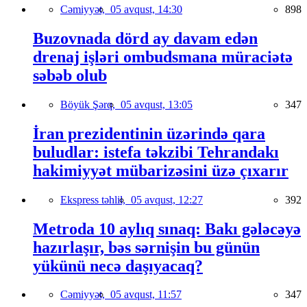
Cəmiyyət,
05 avqust, 14:30
898
Buzovnada dörd ay davam edən
drenaj işləri ombudsmana müraciətə
səbəb olub
Böyük Şərq,
05 avqust, 13:05
347
İran prezidentinin üzərində qara
buludlar: istefa təkzibi Tehrandakı
hakimiyyət mübarizəsini üzə çıxarır
Ekspress təhlil,
05 avqust, 12:27
392
Metroda 10 aylıq sınaq: Bakı gələcəyə
hazırlaşır, bəs sərnişin bu günün
yükünü necə daşıyacaq?
Cəmiyyət,
05 avqust, 11:57
347