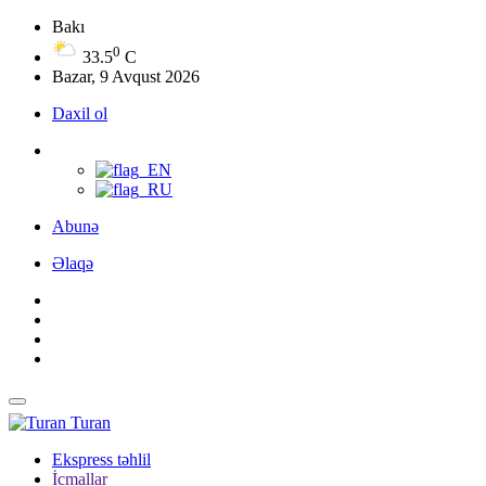
Bakı
0
33.5
C
Bazar, 9 Avqust 2026
Daxil ol
Abunə
Əlaqə
Turan
Ekspress təhlil
İcmallar