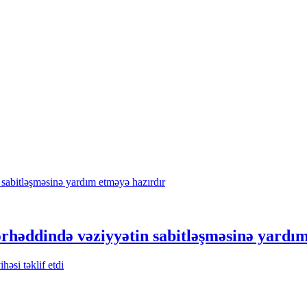
həddində vəziyyətin sabitləşməsinə yardım