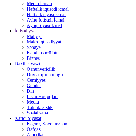
Media İcmalı
Həftəlik iqtisadi icmal
Həftəlik siyasi icmal
Aylıq İqtisadi İcmal
Aylıq Siyasi İcmal
İqtisadiyyat
Maliyyə
Makroiqtisadiyyat
Sənaye
Kənd təsərrüfatı
Biznes
Daxili siyasət
Qanunvericilik
Dövlət quruculuğu
Cəmiyyət
Gender
Din
İnsan Hüquqları
Media
Təhlükəsizlik
Sosial sahə
Xarici Siyasət
Keçmiş Sovet məkanı
Qafqaz
Amerika