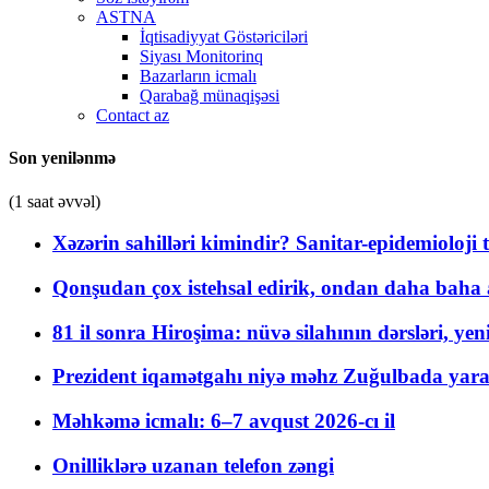
ASTNA
İqtisadiyyat Göstəriciləri
Siyası Monitorinq
Bazarların icmalı
Qarabağ münaqişəsi
Contact az
Son yenilənmə
(1 saat əvvəl)
Xəzərin sahilləri kimindir? Sanitar-epidemioloji t
Qonşudan çox istehsal edirik, ondan daha baha a
81 il sonra Hiroşima: nüvə silahının dərsləri, yen
Prezident iqamətgahı niyə məhz Zuğulbada yaradı
Məhkəmə icmalı: 6–7 avqust 2026-cı il
Onilliklərə uzanan telefon zəngi