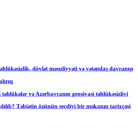
əhlükəsizlik, dövlət məsuliyyəti və vətəndaş davranışı
lırıq
i təhlükələr və Azərbaycanın geosiyasi təhlükəsizliyi
lıb? Təbiətin özünün seçdiyi bir məkanın tarixçəsi