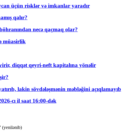
ycan üçün risklər və imkanlar yaradır
amış qalır?
t böhranından necə qaçmaq olar?
ə müasirlik
rir, diqqət qeyri-neft kapitalına yönəlir
şir?
tırıb, lakin sövdələşmənin məbləğini açıqlamayıb
026-cı il saat 16:00-dək
 (yenilənib)