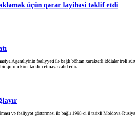
təkləmək üçün qərar layihəsi təklif etdi
atı
iya Agentliyinin fəaliyyəti ilə bağlı böhtan xarakterli iddialar irəli sü
n bir qurum kimi təqdim etməyə cəhd edir.
ğlayır
ası və fəaliyyət göstərməsi ilə bağlı 1998-ci il tarixli Moldova-Rusiya 