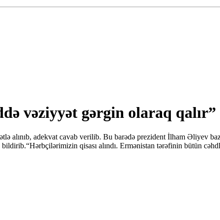
də vəziyyət gərgin olaraq qalır” 
ətlə alınıb, adekvat cavab verilib. Bu barədə prezident İlham Əliyev b
bildirib.“Hərbçilərimizin qisası alındı. Ermənistan tərəfinin bütün cəhd