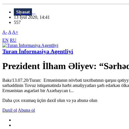
Siyasət
13 İyul 2020, 14:41
557
A-
A
A+
EN
RU
Turan İnformasiya Agentliyi
Prezident İlham Əliyev: “Sərhəd
Bakı/13.07.20/Turan: Ermənistanın növbəti təxribatının qarşısı qətiyy
sərhəddinin Tovuz istiqamətində hərbi əməliyyatları şərh edərkən ölkə 
Ermənistan əsgərləri bir Azərbaycan t...
Daha çox oxumaq üçün daxil olun və ya abunə olun
Daxil ol
Abunə ol