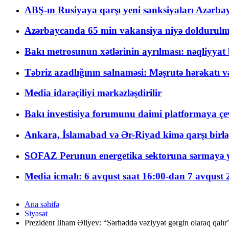
ABŞ-ın Rusiyaya qarşı yeni sanksiyaları Azərba
Azərbaycanda 65 min vakansiya niyə doldurulm
Bakı metrosunun xətlərinin ayrılması: nəqliyya
Təbriz azadlığının salnaməsi: Məşrutə hərəkatı v
Media idarəçiliyi mərkəzləşdirilir
Bakı investisiya forumunu daimi platformaya çevi
Ankara, İslamabad və Ər-Riyad kimə qarşı birlə
SOFAZ Perunun energetika sektoruna sərmayə ya
Media icmalı: 6 avqust saat 16:00-dan 7 avqust 2
Ana səhifə
Siyasət
Prezident İlham Əliyev: “Sərhəddə vəziyyət gərgin olaraq qalır”