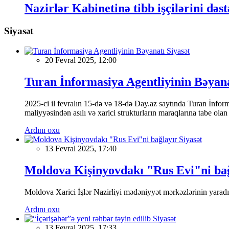
Nazirlər Kabinetinə tibb işçilərini dəs
Siyasət
Siyasət
20 Fevral 2025, 12:00
Turan İnformasiya Agentliyinin Bəyan
2025-ci il fevralın 15-də və 18-də Day.az saytında Turan İnformas
maliyyəsindən asılı və xarici strukturların maraqlarına tabe ola
Ardını oxu
Siyasət
13 Fevral 2025, 17:40
Moldova Kişinyovdakı "Rus Evi"ni ba
Moldova Xarici İşlər Nazirliyi mədəniyyət mərkəzlərinin yaradılm
Ardını oxu
Siyasət
13 Fevral 2025, 17:33