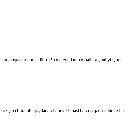
rülən məqalələr dərc edilib. Bu materiallarda müəllif agentliyi Qərb
sazişinə birtərəfli qaydada xitam verilməsi barədə qərar qəbul edib.