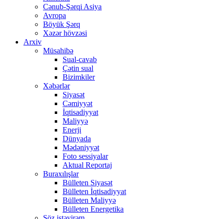
Cənub-Şərqi Asiya
Avropa
Böyük Şərq
Xəzər hövzəsi
Arxiv
Müsahibə
Sual-cavab
Çətin sual
Bizimkiler
Xəbərlər
Siyasət
Cəmiyyət
İqtisadiyyat
Maliyyə
Enerji
Dünyada
Mədəniyyət
Foto sessiyalar
Aktual Reportaj
Buraxılışlar
Bülleten Siyasət
Bülleten İqtisadiyyat
Bülleten Maliyyə
Bülleten Energetika
Söz istəyirəm