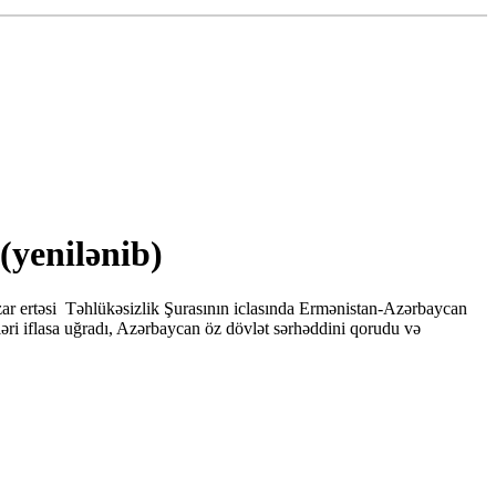
(yenilənib)
azar ertəsi Təhlükəsizlik Şurasının iclasında Ermənistan-Azərbaycan
ləri iflasa uğradı, Azərbaycan öz dövlət sərhəddini qorudu və