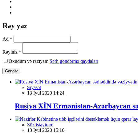
Rəy yaz
Ad *
Rəyiniz *
Oxudum və razıyam
Şərh göndərmə qaydaları
Göndər
Siyasət
13 İyul 2020 14:24
Rusiya XİN Ermənistan-Azərbaycan sər
Söz istəyirəm
13 İyul 2020 15:16