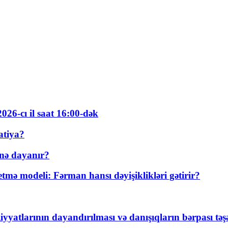
026-cı il saat 16:00-dək
atiya?
nə dayanır?
ə modeli: Fərman hansı dəyişiklikləri gətirir?
yyatlarının dayandırılması və danışıqların bərpası tə