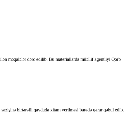
rülən məqalələr dərc edilib. Bu materiallarda müəllif agentliyi Qərb
sazişinə birtərəfli qaydada xitam verilməsi barədə qərar qəbul edib.