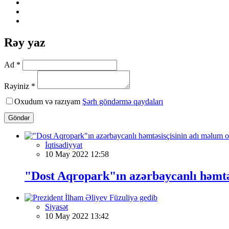
Rəy yaz
Ad *
Rəyiniz *
Oxudum və razıyam
Şərh göndərmə qaydaları
Göndər
İqtisadiyyat
10 May 2022 12:58
"Dost Aqropark"ın azərbaycanlı həmtə
Siyasət
10 May 2022 13:42