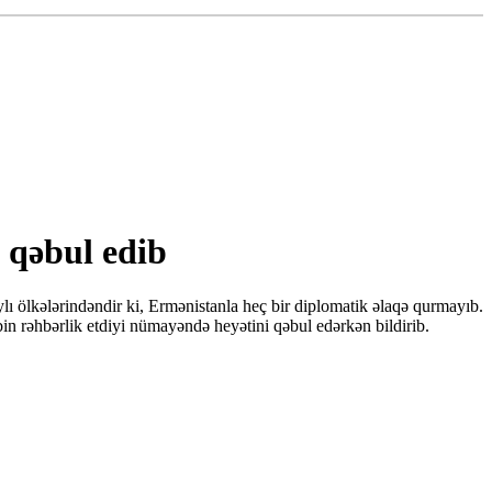
 qəbul edib
ı ölkələrindəndir ki, Ermənistanla heç bir diplomatik əlaqə qurmayıb.
 rəhbərlik etdiyi nümayəndə heyətini qəbul edərkən bildirib.