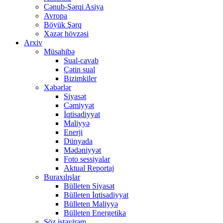
Cənub-Şərqi Asiya
Avropa
Böyük Şərq
Xəzər hövzəsi
Arxiv
Müsahibə
Sual-cavab
Çətin sual
Bizimkiler
Xəbərlər
Siyasət
Cəmiyyət
İqtisadiyyat
Maliyyə
Enerji
Dünyada
Mədəniyyət
Foto sessiyalar
Aktual Reportaj
Buraxılışlar
Bülleten Siyasət
Bülleten İqtisadiyyat
Bülleten Maliyyə
Bülleten Energetika
Söz istəyirəm