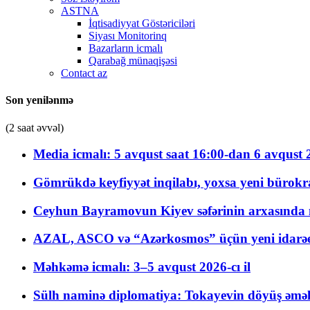
ASTNA
İqtisadiyyat Göstəriciləri
Siyası Monitorinq
Bazarların icmalı
Qarabağ münaqişəsi
Contact az
Son yenilənmə
(2 saat əvvəl)
Media icmalı: 5 avqust saat 16:00-dan 6 avqust 2
Gömrükdə keyfiyyət inqilabı, yoxsa yeni bürokr
Ceyhun Bayramovun Kiyev səfərinin arxasında 
AZAL, ASCO və “Azərkosmos” üçün yeni idarəetm
Məhkəmə icmalı: 3–5 avqust 2026-cı il
Sülh naminə diplomatiya: Tokayevin döyüş əməli