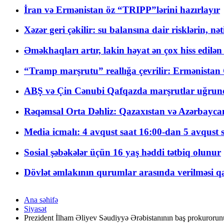
İran və Ermənistan öz “TRIPP”lərini hazırlayır
Xəzər geri çəkilir: su balansına dair risklərin, nə
Əməkhaqları artır, lakin həyat ən çox hiss edilən
“Tramp marşrutu” reallığa çevrilir: Ermənistan C
ABŞ və Çin Cənubi Qafqazda marşrutlar uğrund
Rəqəmsal Orta Dəhliz: Qazaxıstan və Azərbaycan Xə
Media icmalı: 4 avqust saat 16:00-dan 5 avqust 
Sosial şəbəkələr üçün 16 yaş həddi tətbiq olunur
Dövlət əmlakının qurumlar arasında verilməsi qay
Ana səhifə
Siyasət
Prezident İlham Əliyev Səudiyyə Ərəbistanının baş prokurorun