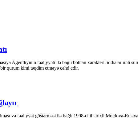
atı
iya Agentliyinin fəaliyyəti ilə bağlı böhtan xarakterli iddialar irəli sü
n bir qurum kimi təqdim etməyə cəhd edir.
ğlayır
ası və fəaliyyət göstərməsi ilə bağlı 1998-ci il tarixli Moldova-Rusiya 