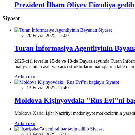
Prezident İlham Əliyev Füzuliyə gedib
Siyasət
Siyasət
20 Fevral 2025, 12:00
Turan İnformasiya Agentliyinin Bəyan
2025-ci il fevralın 15-də və 18-də Day.az saytında Turan İnformas
maliyyəsindən asılı və xarici strukturların maraqlarına tabe ola
Ardını oxu
Siyasət
13 Fevral 2025, 17:40
Moldova Kişinyovdakı "Rus Evi"ni ba
Moldova Xarici İşlər Nazirliyi mədəniyyət mərkəzlərinin yaradılm
Ardını oxu
Siyasət
13 Fevral 2025, 17:33