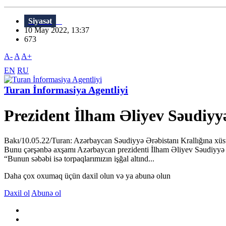
Siyasət
10 May 2022, 13:37
673
A-
A
A+
EN
RU
Turan İnformasiya Agentliyi
Prezident İlham Əliyev Səudiyy
Bakı/10.05.22/Turan: Azərbaycan Səudiyyə Ərəbistanı Krallığına xüsus
Bunu çərşənbə axşamı Azərbaycan prezidenti İlham Əliyev Səudiyyə Ər
“Bunun səbəbi isə torpaqlarımızın işğal altınd...
Daha çox oxumaq üçün daxil olun və ya abunə olun
Daxil ol
Abunə ol