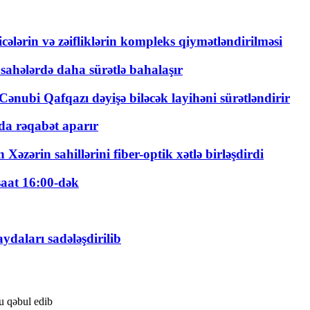
ticələrin və zəifliklərin kompleks qiymətləndirilməsi
 sahələrdə daha sürətlə bahalaşır
ənubi Qafqazı dəyişə biləcək layihəni sürətləndirir
a rəqabət aparır
zərin sahillərini fiber-optik xətlə birləşdirdi
saat 16:00-dək
daları sadələşdirilib
u qəbul edib