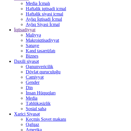
Media İcmalı
Həftəlik iqtisadi icmal
Həftəlik siyasi icmal
Aylıq İqtisadi İcmal
Aylıq Siyasi İcmal
İqtisadiyyat
Maliyyə
Makroiqtisadiyyat
Sənaye
Kənd təsərrüfatı
Biznes
Daxili siyasət
Qanunvericilik
Dövlət quruculuğu
Cəmiyyət
Gender
Din
İnsan Hüquqları
Media
Təhlükəsizlik
Sosial sahə
Xarici Siyasət
Keçmiş Sovet məkanı
Qafqaz
Amerika