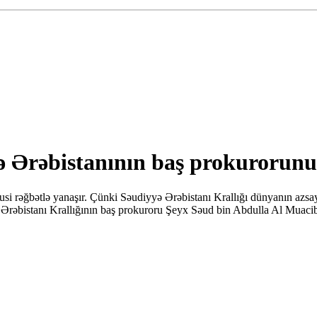
ə Ərəbistanının baş prokurorunu
i rəğbətlə yanaşır. Çünki Səudiyyə Ərəbistanı Krallığı dünyanın azsayl
əbistanı Krallığının baş prokuroru Şeyx Səud bin Abdulla Al Muacibin