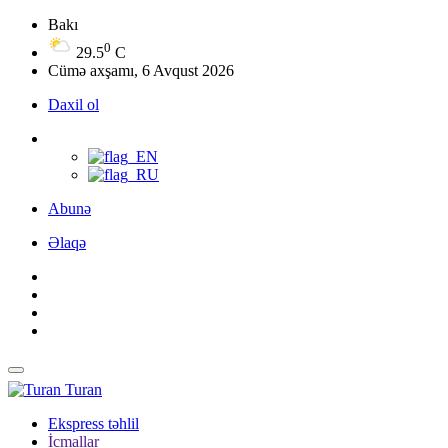
Bakı
0
29.5
C
Cümə axşamı, 6 Avqust 2026
Daxil ol
Abunə
Əlaqə
Turan
Ekspress təhlil
İcmallar