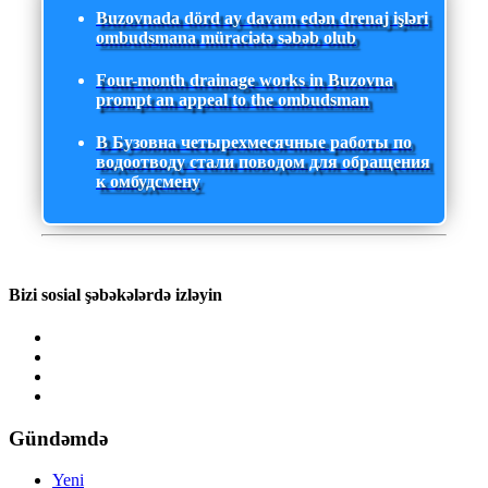
Buzovnada dörd ay davam edən drenaj işləri
ombudsmana müraciətə səbəb olub
Four-month drainage works in Buzovna
prompt an appeal to the ombudsman
В Бузовна четырехмесячные работы по
водоотводу стали поводом для обращения
к омбудсмену
Bizi sosial şəbəkələrdə izləyin
Gündəmdə
Yeni