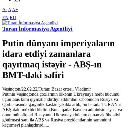
A-
A
A+
EN
RU
Turan İnformasiya Agentliyi
Putin dünyanı imperiyaların
idarə etdiyi zamanlara
qayıtmaq istəyir - ABŞ-ın
BMT-dəki səfiri
Vaşinqton/22.02.22/Turan: Bazar ertəsi, Vladimir
Putinin Vaşinqtonda çoxlarının ölkənin Ukraynaya hərbi hücumu
üçün əsas kimi qiymətləndirdiyi addımları səbəbindən Rusiya və
Qərb arasında gərginlik kəskin şəkildə artıb, bu barədə TURAN-ın
ABŞ-dakı müxbiri bildirib.Buna qədər Bayden administrasiyası və
onun müttəfiqləri Rusiyanın Ukraynaya hücum etməmək öhdəliyi
götürməsi şərti ilə ABŞ və Rusiya prezidentlərinin sammitini
keçirməyi planlaşdırırdı....