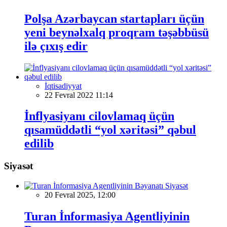
Polşa Azərbaycan startapları üçün
yeni beynəlxalq proqram təşəbbüsü
ilə çıxış edir
İqtisadiyyat
22 Fevral 2022 11:14
İnflyasiyanı cilovlamaq üçün
qısamüddətli “yol xəritəsi” qəbul
edilib
Siyasət
Siyasət
20 Fevral 2025, 12:00
Turan İnformasiya Agentliyinin