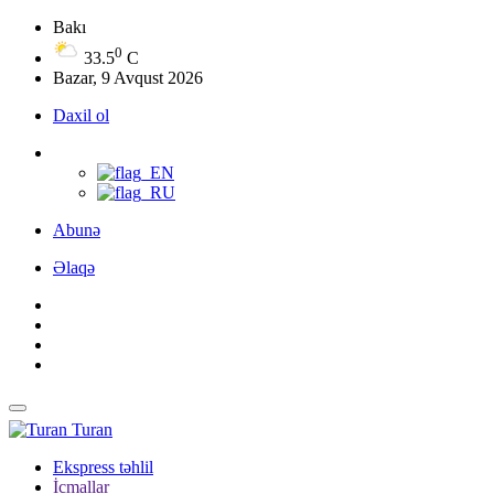
Bakı
0
33.5
C
Bazar, 9 Avqust 2026
Daxil ol
Abunə
Əlaqə
Turan
Ekspress təhlil
İcmallar