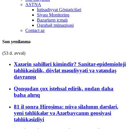
ASTNA
İqtisadiyyat Göstəriciləri
Siyası Monitorinq
Bazarların icmalı
Qarabağ münaqişəsi
Contact az
Son yenilənmə
(53 d. əvvəl)
Xəzərin sahilləri kimindir? Sanitar-epidemioloji
təhlükəsizlik, dövlət məsuliyyəti və vətəndaş
davranışı
Qonşudan çox istehsal edirik, ondan daha
baha alırıq
81 il sonra Hiroşima: nüvə silahının dərsləri,
yeni təhlükələr və Azərbaycanın geosiyasi
təhlükəsizliyi