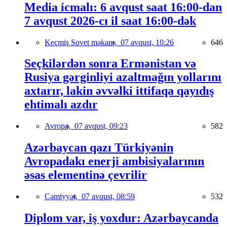
Media icmalı: 6 avqust saat 16:00-dan
7 avqust 2026-cı il saat 16:00-dək
Keçmiş Sovet məkanı,
07 avqust, 10:26
646
Seçkilərdən sonra Ermənistan və
Rusiya gərginliyi azaltmağın yollarını
axtarır, lakin əvvəlki ittifaqa qayıdış
ehtimalı azdır
Avropa,
07 avqust, 09:23
582
Azərbaycan qazı Türkiyənin
Avropadakı enerji ambisiyalarının
əsas elementinə çevrilir
Cəmiyyət,
07 avqust, 08:59
532
Diplom var, iş yoxdur: Azərbaycanda