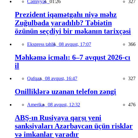
Cəmiyyət,
01:26
327
Prezident iqamətgahı niyə məhz
Zuğulbada yaradılıb? Təbiətin
özünün seçdiyi bir məkanın tarixçəsi
Ekspress təhlil,
08 avqust, 17:07
366
Məhkəmə icmalı: 6–7 avqust 2026-cı
il
Qafqaz,
08 avqust, 16:47
327
Onilliklərə uzanan telefon zəngi
Amerika,
08 avqust, 12:32
476
ABŞ-ın Rusiyaya qarşı yeni
sanksiyaları Azərbaycan üçün risklər
və imkanlar yaradır