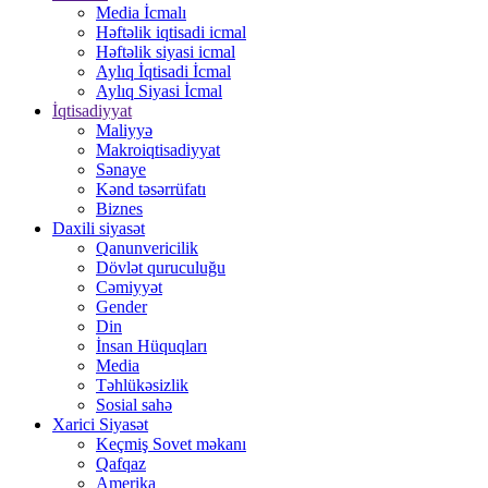
Media İcmalı
Həftəlik iqtisadi icmal
Həftəlik siyasi icmal
Aylıq İqtisadi İcmal
Aylıq Siyasi İcmal
İqtisadiyyat
Maliyyə
Makroiqtisadiyyat
Sənaye
Kənd təsərrüfatı
Biznes
Daxili siyasət
Qanunvericilik
Dövlət quruculuğu
Cəmiyyət
Gender
Din
İnsan Hüquqları
Media
Təhlükəsizlik
Sosial sahə
Xarici Siyasət
Keçmiş Sovet məkanı
Qafqaz
Amerika