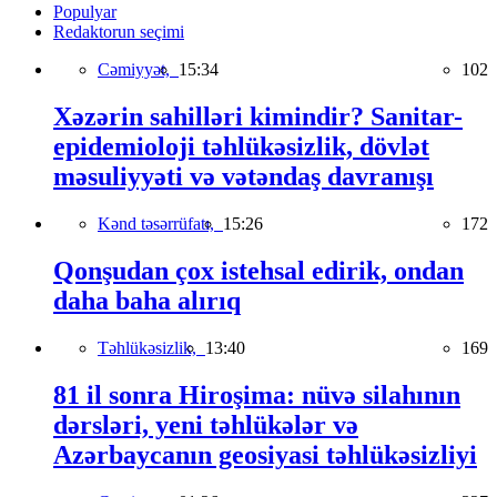
Populyar
Redaktorun seçimi
Cəmiyyət,
15:34
102
Xəzərin sahilləri kimindir? Sanitar-
epidemioloji təhlükəsizlik, dövlət
məsuliyyəti və vətəndaş davranışı
Kənd təsərrüfatı,
15:26
172
Qonşudan çox istehsal edirik, ondan
daha baha alırıq
Təhlükəsizlik,
13:40
169
81 il sonra Hiroşima: nüvə silahının
dərsləri, yeni təhlükələr və
Azərbaycanın geosiyasi təhlükəsizliyi