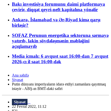
Bakı investisiya forumunu daimi platformaya
çevirir, diqqət qeyri-neft kapitalına yönəlir
Ankara, İslamabad və Ər-Riyad kimə qarşı
birləşir?
SOFAZ Perunun energetika sektoruna sərmayə
yatırıb, lakin sövdələşmənin məbləğini
açıqlamayıb
Media icmalı: 6 avqust saat 16:00-dan 7 avqust
2026-cı il saat 16:00-dək
Ana səhifə
Siyasət
Putin dünyanı imperiyaların idarə etdiyi zamanlara qayıtmaq
istəyir - ABŞ-ın BMT-dəki səfiri
Siyasət
22 Fevral 2022, 11:12
821