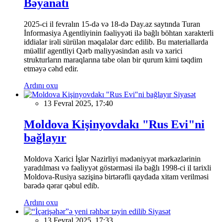
Bəyanatı
2025-ci il fevralın 15-də və 18-də Day.az saytında Turan
İnformasiya Agentliyinin fəaliyyəti ilə bağlı böhtan xarakterli
iddialar irəli sürülən məqalələr dərc edilib. Bu materiallarda
müəllif agentliyi Qərb maliyyəsindən asılı və xarici
strukturların maraqlarına tabe olan bir qurum kimi təqdim
etməyə cəhd edir.
Ardını oxu
Siyasət
13 Fevral 2025, 17:40
Moldova Kişinyovdakı "Rus Evi"ni
bağlayır
Moldova Xarici İşlər Nazirliyi mədəniyyət mərkəzlərinin
yaradılması və fəaliyyət göstərməsi ilə bağlı 1998-ci il tarixli
Moldova-Rusiya sazişinə birtərəfli qaydada xitam verilməsi
barədə qərar qəbul edib.
Ardını oxu
Siyasət
13 Fevral 2025, 17:33