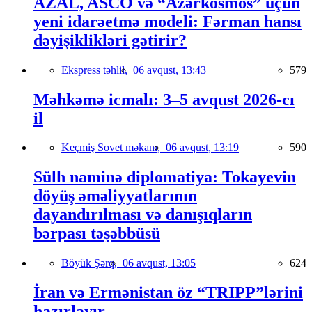
AZAL, ASCO və “Azərkosmos” üçün
yeni idarəetmə modeli: Fərman hansı
dəyişiklikləri gətirir?
Ekspress təhlil,
06 avqust, 13:43
579
Məhkəmə icmalı: 3–5 avqust 2026-cı
il
Keçmiş Sovet məkanı,
06 avqust, 13:19
590
Sülh naminə diplomatiya: Tokayevin
döyüş əməliyyatlarının
dayandırılması və danışıqların
bərpası təşəbbüsü
Böyük Şərq,
06 avqust, 13:05
624
İran və Ermənistan öz “TRIPP”lərini
hazırlayır