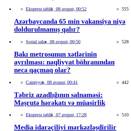
Ekspress təhlil,
08 avqust, 00:52
555
Azərbaycanda 65 min vakansiya niyə
doldurulmamış qalır?
Sosial sahə,
08 avqust, 00:50
528
Bakı metrosunun xətlərinin
ayrılması: nəqliyyat böhranından
necə qaçmaq olar?
Cəmiyyət,
08 avqust, 00:41
442
Təbriz azadlığının salnaməsi:
Məşrutə hərəkatı və müasirlik
Ekspress təhlil,
07 avqust, 17:28
510
Media idarəçiliyi mərkəzləşdirilir