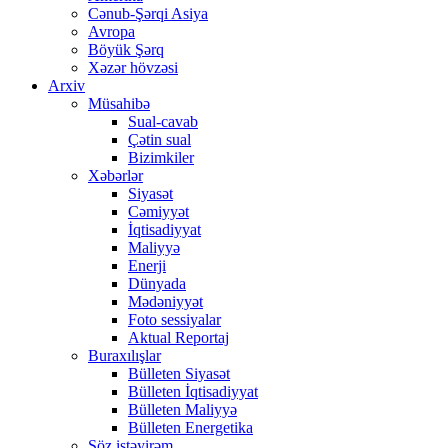
Cənub-Şərqi Asiya
Avropa
Böyük Şərq
Xəzər hövzəsi
Arxiv
Müsahibə
Sual-cavab
Çətin sual
Bizimkiler
Xəbərlər
Siyasət
Cəmiyyət
İqtisadiyyat
Maliyyə
Enerji
Dünyada
Mədəniyyət
Foto sessiyalar
Aktual Reportaj
Buraxılışlar
Bülleten Siyasət
Bülleten İqtisadiyyat
Bülleten Maliyyə
Bülleten Energetika
Söz istəyirəm