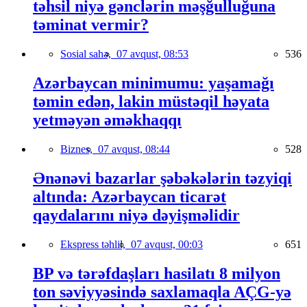
təhsil niyə gənclərin məşğulluğuna
təminat vermir?
Sosial sahə,
07 avqust, 08:53
536
Azərbaycan minimumu: yaşamağı
təmin edən, lakin müstəqil həyata
yetməyən əməkhaqqı
Biznes,
07 avqust, 08:44
528
Ənənəvi bazarlar şəbəkələrin təzyiqi
altında: Azərbaycan ticarət
qaydalarını niyə dəyişməlidir
Ekspress təhlil,
07 avqust, 00:03
651
BP və tərəfdaşları hasilatı 8 milyon
ton səviyyəsində saxlamaqla AÇG-yə