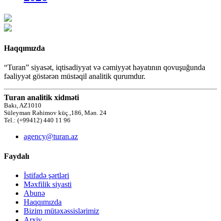
Haqqımızda
“Turan” siyasət, iqtisadiyyat və cəmiyyət həyatının qovuşuğunda
fəaliyyət göstərən müstəqil analitik qurumdur.
Turan analitik xidməti
Bakı, AZ1010
Süleyman Rəhimov küç.,186, Mən. 24
Tel.: (+99412) 440 11 96
agency@turan.az
Faydalı
İstifadə şərtləri
Məxfilik siyasti
Abunə
Haqqımızda
Bizim mütəxəssislərimiz
Arxiv