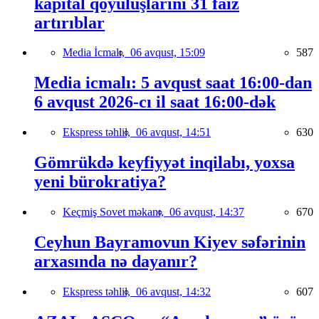
kapital qoyuluşlarını 31 faiz
artırıblar
Media İcmalı,
06 avqust, 15:09
587
Media icmalı: 5 avqust saat 16:00-dan
6 avqust 2026-cı il saat 16:00-dək
Ekspress təhlil,
06 avqust, 14:51
630
Gömrükdə keyfiyyət inqilabı, yoxsa
yeni bürokratiya?
Keçmiş Sovet məkanı,
06 avqust, 14:37
670
Ceyhun Bayramovun Kiyev səfərinin
arxasında nə dayanır?
Ekspress təhlil,
06 avqust, 14:32
607