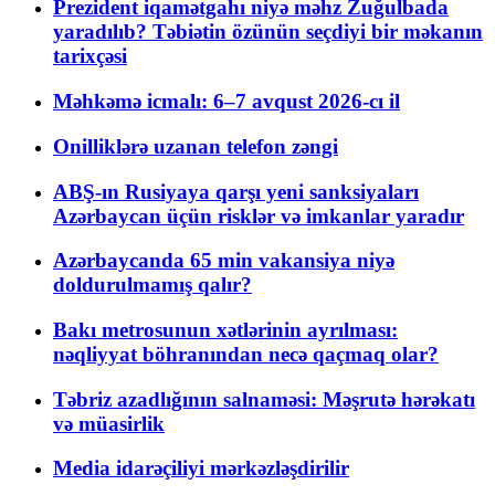
Prezident iqamətgahı niyə məhz Zuğulbada
yaradılıb? Təbiətin özünün seçdiyi bir məkanın
tarixçəsi
Məhkəmə icmalı: 6–7 avqust 2026-cı il
Onilliklərə uzanan telefon zəngi
ABŞ-ın Rusiyaya qarşı yeni sanksiyaları
Azərbaycan üçün risklər və imkanlar yaradır
Azərbaycanda 65 min vakansiya niyə
doldurulmamış qalır?
Bakı metrosunun xətlərinin ayrılması:
nəqliyyat böhranından necə qaçmaq olar?
Təbriz azadlığının salnaməsi: Məşrutə hərəkatı
və müasirlik
Media idarəçiliyi mərkəzləşdirilir