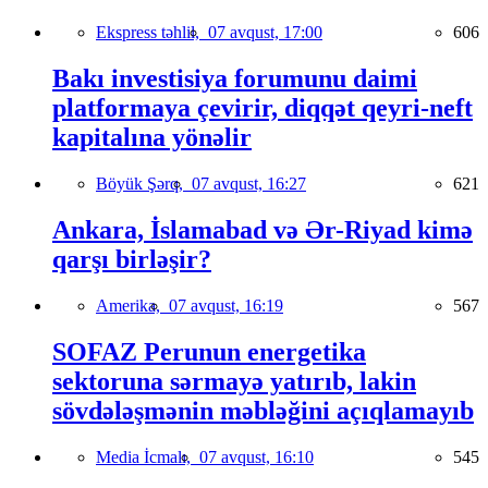
Ekspress təhlil,
07 avqust, 17:00
606
Bakı investisiya forumunu daimi
platformaya çevirir, diqqət qeyri-neft
kapitalına yönəlir
Böyük Şərq,
07 avqust, 16:27
621
Ankara, İslamabad və Ər-Riyad kimə
qarşı birləşir?
Amerika,
07 avqust, 16:19
567
SOFAZ Perunun energetika
sektoruna sərmayə yatırıb, lakin
sövdələşmənin məbləğini açıqlamayıb
Media İcmalı,
07 avqust, 16:10
545