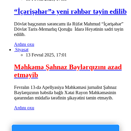
“İçərişəhər”ə yeni rəhbər təyin edilib
Dövlət başçısının sərəncamı ilə Rüfət Mahmud “İçərişəhər”
Dövlət Tarix-Memarlıq Qoruğu İdarə Heyətinin sədri təyin
edilib.
Ardını oxu
Siyasət
13 Fevral 2025, 17:01
Məhkəmə Şahnaz Bəylərqızını azad
etməyib
Fevralın 13-də Apellyasiya Məhkəməsi jurnalist Şahnaz
Bəylərqızının həbsilə bağlı Xətai Rayon Məhkəməsinin
qərarından müdafiə tərəfinin şikayətini təmin etməyib.
Ardını oxu