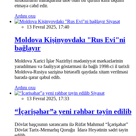
strukturların maraqlarına tabe olan bir qurum kimi təqdim
etməyə cəhd edir.
Ardını oxu
Siyasət
13 Fevral 2025, 17:40
Moldova Kişinyovdakı "Rus Evi"ni
bağlayır
Moldova Xarici İşlər Nazirliyi mədəniyyət mərkəzlərinin
yaradılması və fəaliyyət göstərməsi ilə bağlı 1998-ci il tarixli
Moldova-Rusiya sazişinə birtərəfli qaydada xitam verilməsi
barədə qərar qəbul edib.
Ardını oxu
Siyasət
13 Fevral 2025, 17:33
“İçərişəhər”ə yeni rəhbər təyin edilib
Dövlət başçısının sərəncamı ilə Rüfət Mahmud “İçərişəhər”
Dövlət Tarix-Memarlıq Qoruğu İdarə Heyətinin sədri təyin
edilib.