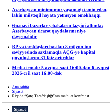
Azərbaycan minimumu: yaşamağı təmin edən,
lakin müstəqil həyata yetməyən əməkhaqqı
Ənənəvi bazarlar şəbəkələrin təzyiqi altında:
Azərbaycan ticarət qaydalarını niyə
dəyişməlidir
BP və tərəfdaşları hasilatı 8 milyon ton
səviyyəsində saxlamaqla AÇG-yə kapital
qoyuluşlarını 31 faiz artırıblar
Media icmalı: 5 avqust saat 16:00-dan 6 avqust
2026-cı il saat 16:00-dək
Ana səhifə
Siyasət
Riqada “Şərq Tərəfdaşlığı”nın mətbuat konfransı
Siyasət