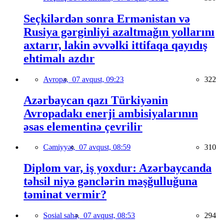
Seçkilərdən sonra Ermənistan və
Rusiya gərginliyi azaltmağın yollarını
axtarır, lakin əvvəlki ittifaqa qayıdış
ehtimalı azdır
Avropa,
07 avqust, 09:23
322
Azərbaycan qazı Türkiyənin
Avropadakı enerji ambisiyalarının
əsas elementinə çevrilir
Cəmiyyət,
07 avqust, 08:59
310
Diplom var, iş yoxdur: Azərbaycanda
təhsil niyə gənclərin məşğulluğuna
təminat vermir?
Sosial sahə,
07 avqust, 08:53
294