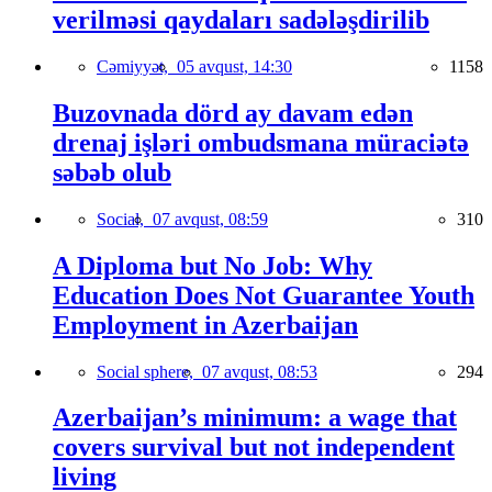
verilməsi qaydaları sadələşdirilib
Cəmiyyət,
05 avqust, 14:30
1158
Buzovnada dörd ay davam edən
drenaj işləri ombudsmana müraciətə
səbəb olub
Social,
07 avqust, 08:59
310
A Diploma but No Job: Why
Education Does Not Guarantee Youth
Employment in Azerbaijan
Social sphere,
07 avqust, 08:53
294
Azerbaijan’s minimum: a wage that
covers survival but not independent
living