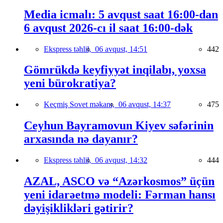
Media icmalı: 5 avqust saat 16:00-dan
6 avqust 2026-cı il saat 16:00-dək
Ekspress təhlil,
06 avqust, 14:51
442
Gömrükdə keyfiyyət inqilabı, yoxsa
yeni bürokratiya?
Keçmiş Sovet məkanı,
06 avqust, 14:37
475
Ceyhun Bayramovun Kiyev səfərinin
arxasında nə dayanır?
Ekspress təhlil,
06 avqust, 14:32
444
AZAL, ASCO və “Azərkosmos” üçün
yeni idarəetmə modeli: Fərman hansı
dəyişiklikləri gətirir?