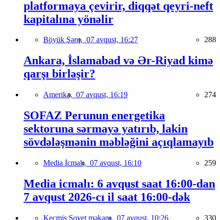
platformaya çevirir, diqqət qeyri-neft
kapitalına yönəlir
Böyük Şərq,
07 avqust, 16:27
288
Ankara, İslamabad və Ər-Riyad kimə
qarşı birləşir?
Amerika,
07 avqust, 16:19
274
SOFAZ Perunun energetika
sektoruna sərmayə yatırıb, lakin
sövdələşmənin məbləğini açıqlamayıb
Media İcmalı,
07 avqust, 16:10
259
Media icmalı: 6 avqust saat 16:00-dan
7 avqust 2026-cı il saat 16:00-dək
Keçmiş Sovet məkanı,
07 avqust, 10:26
330