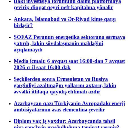
Bakı investisiya forumunu daimi platformaya
çevirir, diqqət qeyri-neft kapitalına yönəlir
Ankara, İslamabad və Ər-Riyad kimə qarşı
birləşir?
SOFAZ Perunun energetika sektoruna sərmayə
yatırıb, lakin sövdələşmənin məbləğini
açıqlamayıb
Media icmalı: 6 avqust saat 16:00-dan 7 avqust
2026-cı il saat 16:00-dək
Seçkilərdən sonra Ermənistan və Rusiya
gərginliyi azaltmağın yollarını axtarır, lakin
əvvəlki ittifaqa qayıdış ehtimalı azdır
Azərbaycan qazı Türkiyənin Avropadakı enerji
ambisiyalarının əsas elementinə çevrilir
Diplom var, iş yoxdur: Azərbaycanda təhsil
niyə gənclərin məşğulluğuna təminat vermir?