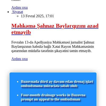
Ardını oxu
Siyasət
13 Fevral 2025, 17:01
Məhkəmə Şahnaz Bəylərqızını azad
etməyib
Fevralın 13-də Apellyasiya Məhkəməsi jurnalist Şahnaz
Bəylərqızının həbsilə bağlı Xətai Rayon Məhkəməsinin
qərarından müdafiə tərəfinin şikayətini təmin etməyib.
Ardını oxu
Buzovnada dörd ay davam edən drenaj işləri
ombudsmana müraciətə səbəb olub
Four-month drainage works in Buzovna
prompt an appeal to the ombudsman