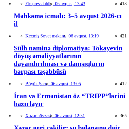
Ekspress təhlil,
06 avqust, 13:43
418
Məhkəmə icmalı: 3–5 avqust 2026-cı
il
Keçmiş Sovet məkanı,
06 avqust, 13:19
421
Sülh naminə diplomatiya: Tokayevin
döyüş əməliyyatlarının
dayandırılması və danışıqların
bərpası təşəbbüsü
Böyük Şərq,
06 avqust, 13:05
412
İran və Ermənistan öz “TRIPP”lərini
hazırlayır
Xəzər hövzəsi,
06 avqust, 12:31
365
Xəzər geri çəkilir: su balansına dair