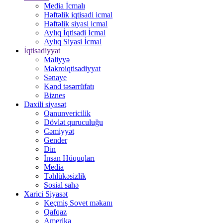
Media İcmalı
Həftəlik iqtisadi icmal
Həftəlik siyasi icmal
Aylıq İqtisadi İcmal
Aylıq Siyasi İcmal
İqtisadiyyat
Maliyyə
Makroiqtisadiyyat
Sənaye
Kənd təsərrüfatı
Biznes
Daxili siyasət
Qanunvericilik
Dövlət quruculuğu
Cəmiyyət
Gender
Din
İnsan Hüquqları
Media
Təhlükəsizlik
Sosial sahə
Xarici Siyasət
Keçmiş Sovet məkanı
Qafqaz
Amerika