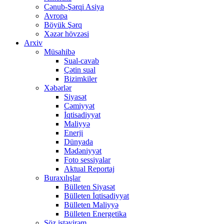
Cənub-Şərqi Asiya
Avropa
Böyük Şərq
Xəzər hövzəsi
Arxiv
Müsahibə
Sual-cavab
Çətin sual
Bizimkiler
Xəbərlər
Siyasət
Cəmiyyət
İqtisadiyyat
Maliyyə
Enerji
Dünyada
Mədəniyyət
Foto sessiyalar
Aktual Reportaj
Buraxılışlar
Bülleten Siyasət
Bülleten İqtisadiyyat
Bülleten Maliyyə
Bülleten Energetika
Söz istəyirəm