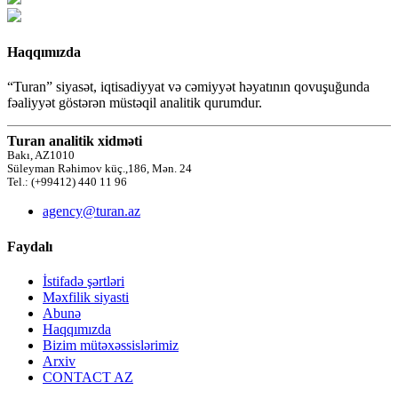
Haqqımızda
“Turan” siyasət, iqtisadiyyat və cəmiyyət həyatının qovuşuğunda
fəaliyyət göstərən müstəqil analitik qurumdur.
Turan analitik xidməti
Bakı, AZ1010
Süleyman Rəhimov küç.,186, Mən. 24
Tel.: (+99412) 440 11 96
agency@turan.az
Faydalı
İstifadə şərtləri
Məxfilik siyasti
Abunə
Haqqımızda
Bizim mütəxəssislərimiz
Arxiv
CONTACT AZ