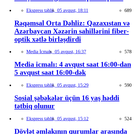
Ekspress təhlil,
05 avqust, 18:11
689
Rəqəmsal Orta Dəhliz: Qazaxıstan və
Azərbaycan Xəzərin sahillərini fiber-
optik xətlə birləşdirdi
Media İcmalı,
05 avqust, 16:37
578
Media icmalı: 4 avqust saat 16:00-dan
5 avqust saat 16:00-dək
Ekspress təhlil,
05 avqust, 15:29
590
Sosial şəbəkələr üçün 16 yaş həddi
tətbiq olunur
Ekspress təhlil,
05 avqust, 15:12
524
Dövlət əmlakının qurumlar arasında