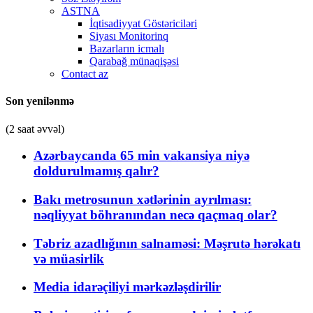
ASTNA
İqtisadiyyat Göstəriciləri
Siyası Monitorinq
Bazarların icmalı
Qarabağ münaqişəsi
Contact az
Son yenilənmə
(2 saat əvvəl)
Azərbaycanda 65 min vakansiya niyə
doldurulmamış qalır?
Bakı metrosunun xətlərinin ayrılması:
nəqliyyat böhranından necə qaçmaq olar?
Təbriz azadlığının salnaməsi: Məşrutə hərəkatı
və müasirlik
Media idarəçiliyi mərkəzləşdirilir