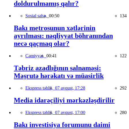
doldurulmamış qalır?
Sosial sahə,
00:50
134
Bakı metrosunun xətlərinin
ayrılması: nəqliyyat böhranından
necə qaçmaq olar?
Cəmiyyət,
00:41
122
Təbriz azadlığının salnaməsi:
Məşrutə hərəkatı və müasirlik
Ekspress təhlil,
07 avqust, 17:28
292
Media idarəçiliyi mərkəzləşdirilir
Ekspress təhlil,
07 avqust, 17:00
280
Bakı investisiya forumunu daimi