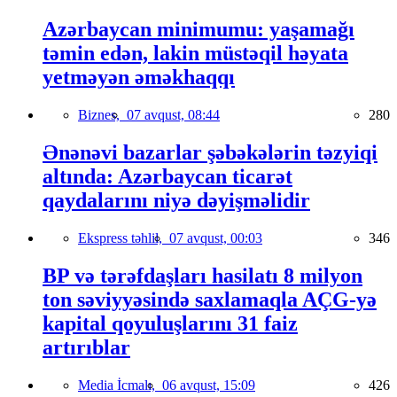
Azərbaycan minimumu: yaşamağı
təmin edən, lakin müstəqil həyata
yetməyən əməkhaqqı
Biznes,
07 avqust, 08:44
280
Ənənəvi bazarlar şəbəkələrin təzyiqi
altında: Azərbaycan ticarət
qaydalarını niyə dəyişməlidir
Ekspress təhlil,
07 avqust, 00:03
346
BP və tərəfdaşları hasilatı 8 milyon
ton səviyyəsində saxlamaqla AÇG-yə
kapital qoyuluşlarını 31 faiz
artırıblar
Media İcmalı,
06 avqust, 15:09
426