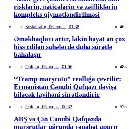
risklərin, nəticələrin və zəifliklərin
kompleks qiymətləndirilməsi
Sosial sahə,
06 avqust, 01:38
462
Əməkhaqları artır, lakin həyat ən çox
hiss edilən sahələrdə daha sürətlə
bahalaşır
Qafqaz,
06 avqust, 01:06
488
“Tramp marşrutu” reallığa çevrilir:
Ermənistan Cənubi Qafqazı dəyişə
biləcək layihəni sürətləndirir
Qafqaz,
06 avqust, 00:32
528
ABŞ və Çin Cənubi Qafqazda
marşrutlar uğrunda rəqabət aparır