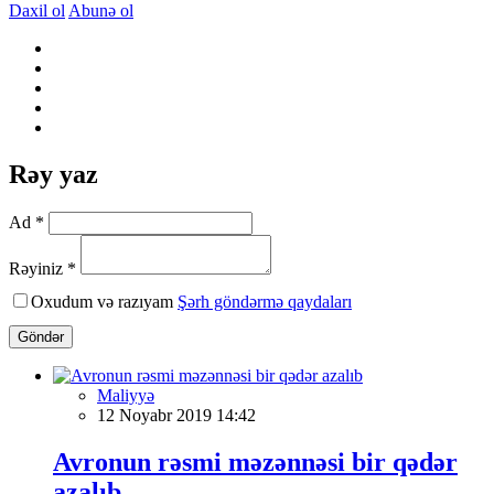
Daxil ol
Abunə ol
Rəy yaz
Ad *
Rəyiniz *
Oxudum və razıyam
Şərh göndərmə qaydaları
Göndər
Maliyyə
12 Noyabr 2019 14:42
Avronun rəsmi məzənnəsi bir qədər
azalıb