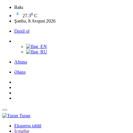
Bakı
0
27.3
C
Şənbə, 8 Avqust 2026
Daxil ol
Abunə
Əlaqə
Turan
Ekspress təhlil
İcmallar