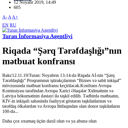
12 Noyabr 2019, 14:49
605
A-
A
A+
EN
RU
Turan İnformasiya Agentliyi
Riqada “Şərq Tərəfdaşlığı”nın
mətbuat konfransı
Bakı/12.11.19/Turan: Noyabrın 13-14-də Riqada Aİ-nin “Şərq
Tərəfdaşlığı” Proqramının iştirakçılarının “Biznes və sabit inkişaf”
mövzusunda mətbuat konfransı keçiriləcək.Konfrans Avropa
Komissiyası tərəfindən Avropa Xarici Əlaqələr Xidmətinin və
Latviya hökumətinin dəstəyi ilə təşkil edilib. Tədbirdə mətbuatın,
KİV-in inkişafı sahəsində fəaliyyət göstərən təşkilatlarının və
tərəfdaş ölkələrdən və Avropa İttifaqından olan donor təşkilatların
100-də...
Daha çox oxumaq üçün daxil olun və ya abunə olun