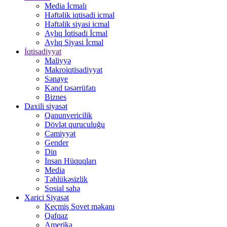
Media İcmalı
Həftəlik iqtisadi icmal
Həftəlik siyasi icmal
Aylıq İqtisadi İcmal
Aylıq Siyasi İcmal
İqtisadiyyat
Maliyyə
Makroiqtisadiyyat
Sənaye
Kənd təsərrüfatı
Biznes
Daxili siyasət
Qanunvericilik
Dövlət quruculuğu
Cəmiyyət
Gender
Din
İnsan Hüquqları
Media
Təhlükəsizlik
Sosial sahə
Xarici Siyasət
Keçmiş Sovet məkanı
Qafqaz
Amerika