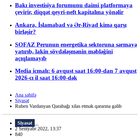
Bakı investisiya forumunu daimi platformaya
çevirir, diqqət qeyri-neft kapitalına yönəlir
Ankara, İslamabad və Ər-Riyad kimə qarşı
birləşir?
SOFAZ Perunun energetika sektoruna sərmayə
yatırıb, lakin sövdələşmənin məbləğini
açıqlamayıb
Media icmalı: 6 avqust saat 16:00-dan 7 avqust
2026-cı il saat 16:00-dək
Ana səhifə
Siyasət
Ruben Vardanyan Qarabağı xilas etmək qərarına gəlib
Siyasət
2 Sentyabr 2022, 13:37
840