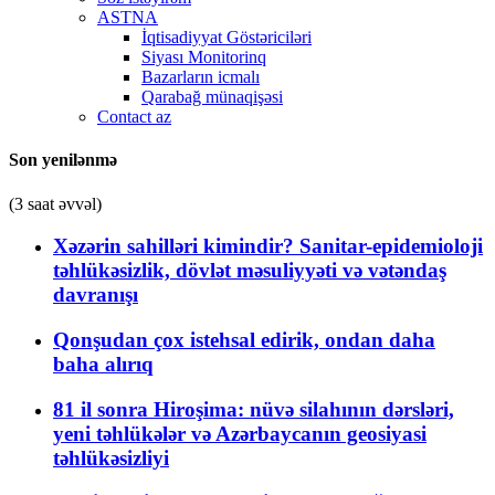
ASTNA
İqtisadiyyat Göstəriciləri
Siyası Monitorinq
Bazarların icmalı
Qarabağ münaqişəsi
Contact az
Son yenilənmə
(3 saat əvvəl)
Xəzərin sahilləri kimindir? Sanitar-epidemioloji
təhlükəsizlik, dövlət məsuliyyəti və vətəndaş
davranışı
Qonşudan çox istehsal edirik, ondan daha
baha alırıq
81 il sonra Hiroşima: nüvə silahının dərsləri,
yeni təhlükələr və Azərbaycanın geosiyasi
təhlükəsizliyi