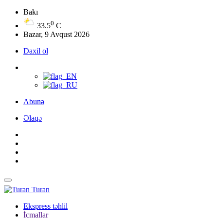
Bakı
0
33.5
C
Bazar, 9 Avqust 2026
Daxil ol
Abunə
Əlaqə
Turan
Ekspress təhlil
İcmallar