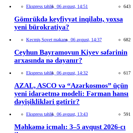
Ekspress təhlil,
06 avqust, 14:51
643
Gömrükdə keyfiyyət inqilabı, yoxsa
yeni bürokratiya?
Keçmiş Sovet məkanı,
06 avqust, 14:37
682
Ceyhun Bayramovun Kiyev səfərinin
arxasında nə dayanır?
Ekspress təhlil,
06 avqust, 14:32
617
AZAL, ASCO və “Azərkosmos” üçün
yeni idarəetmə modeli: Fərman hansı
dəyişiklikləri gətirir?
Ekspress təhlil,
06 avqust, 13:43
591
Məhkəmə icmalı: 3–5 avqust 2026-cı