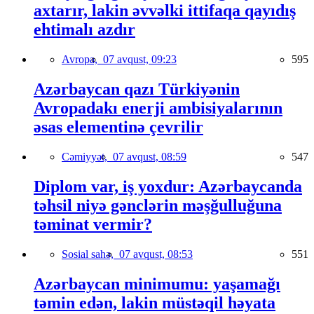
axtarır, lakin əvvəlki ittifaqa qayıdış
ehtimalı azdır
Avropa,
07 avqust, 09:23
595
Azərbaycan qazı Türkiyənin
Avropadakı enerji ambisiyalarının
əsas elementinə çevrilir
Cəmiyyət,
07 avqust, 08:59
547
Diplom var, iş yoxdur: Azərbaycanda
təhsil niyə gənclərin məşğulluğuna
təminat vermir?
Sosial sahə,
07 avqust, 08:53
551
Azərbaycan minimumu: yaşamağı
təmin edən, lakin müstəqil həyata