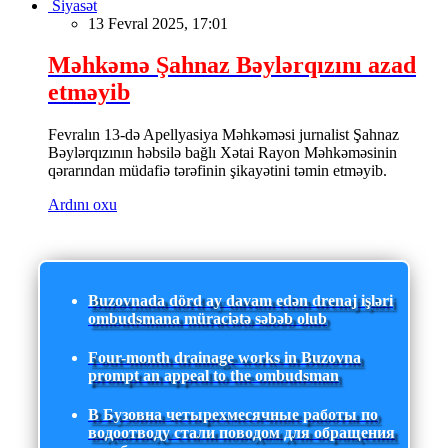
Siyasət
13 Fevral 2025, 17:01
Məhkəmə Şahnaz Bəylərqızını azad
etməyib
Fevralın 13-də Apellyasiya Məhkəməsi jurnalist Şahnaz
Bəylərqızının həbsilə bağlı Xətai Rayon Məhkəməsinin
qərarından müdafiə tərəfinin şikayətini təmin etməyib.
Ardını oxu
Buzovnada dörd ay davam edən drenaj işləri
ombudsmana müraciətə səbəb olub
Four-month drainage works in Buzovna
prompt an appeal to the ombudsman
В Бузовна четырехмесячные работы по
водоотводу стали поводом для обращения