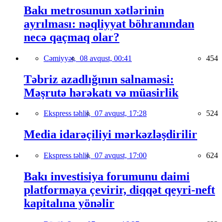
Bakı metrosunun xətlərinin
ayrılması: nəqliyyat böhranından
necə qaçmaq olar?
Cəmiyyət,
08 avqust, 00:41
454
Təbriz azadlığının salnaməsi:
Məşrutə hərəkatı və müasirlik
Ekspress təhlil,
07 avqust, 17:28
524
Media idarəçiliyi mərkəzləşdirilir
Ekspress təhlil,
07 avqust, 17:00
624
Bakı investisiya forumunu daimi
platformaya çevirir, diqqət qeyri-neft
kapitalına yönəlir