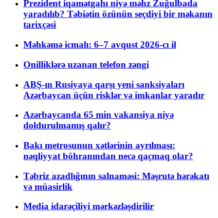
Prezident iqamətgahı niyə məhz Zuğulbada
yaradılıb? Təbiətin özünün seçdiyi bir məkanın
tarixçəsi
Məhkəmə icmalı: 6–7 avqust 2026-cı il
Onilliklərə uzanan telefon zəngi
ABŞ-ın Rusiyaya qarşı yeni sanksiyaları
Azərbaycan üçün risklər və imkanlar yaradır
Azərbaycanda 65 min vakansiya niyə
doldurulmamış qalır?
Bakı metrosunun xətlərinin ayrılması:
nəqliyyat böhranından necə qaçmaq olar?
Təbriz azadlığının salnaməsi: Məşrutə hərəkatı
və müasirlik
Media idarəçiliyi mərkəzləşdirilir