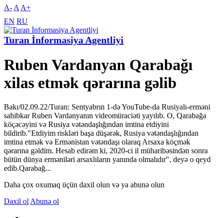
A-
A
A+
EN
RU
Turan İnformasiya Agentliyi
Ruben Vardanyan Qarabağı
xilas etmək qərarına gəlib
Bakı/02.09.22/Turan: Sentyabrın 1-də YouTube-da Rusiyalı-erməni
sahibkar Ruben Vardanyanın videomüraciəti yayılıb. O, Qarabağa
köçəcəyini və Rusiya vətəndaşlığından imtina etdiyini
bildirib."Etdiyim riskləri başa düşərək, Rusiya vətəndaşlığından
imtina etmək və Ermənistan vətəndaşı olaraq Arsaxa köçmək
qərarına gəldim. Hesab edirəm ki, 2020-ci il müharibəsindən sonra
bütün dünya erməniləri arsaxlıların yanında olmalıdır", deyə o qeyd
edib.Qarabağ...
Daha çox oxumaq üçün daxil olun və ya abunə olun
Daxil ol
Abunə ol