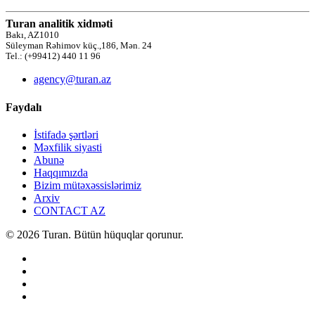
Turan analitik xidməti
Bakı, AZ1010
Süleyman Rəhimov küç.,186, Mən. 24
Tel.: (+99412) 440 11 96
agency@turan.az
Faydalı
İstifadə şərtləri
Məxfilik siyasti
Abunə
Haqqımızda
Bizim mütəxəssislərimiz
Arxiv
CONTACT AZ
© 2026 Turan. Bütün hüquqlar qorunur.