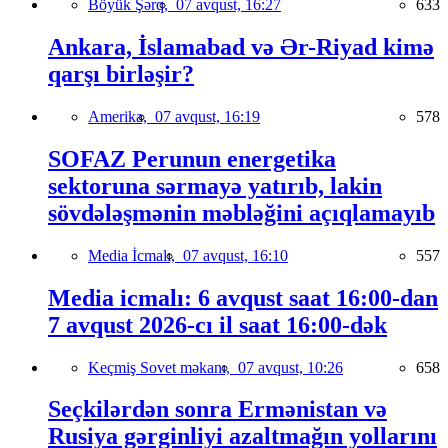
Böyük Şərq,
07 avqust, 16:27
633
Ankara, İslamabad və Ər-Riyad kimə
qarşı birləşir?
Amerika,
07 avqust, 16:19
578
SOFAZ Perunun energetika
sektoruna sərmayə yatırıb, lakin
sövdələşmənin məbləğini açıqlamayıb
Media İcmalı,
07 avqust, 16:10
557
Media icmalı: 6 avqust saat 16:00-dan
7 avqust 2026-cı il saat 16:00-dək
Keçmiş Sovet məkanı,
07 avqust, 10:26
658
Seçkilərdən sonra Ermənistan və
Rusiya gərginliyi azaltmağın yollarını