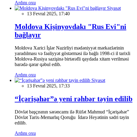
Ardını oxu
Siyasət
13 Fevral 2025, 17:40
Moldova Kişinyovdakı "Rus Evi"ni
bağlayır
Moldova Xarici İşlər Nazirliyi mədəniyyət mərkəzlərinin
yaradılması və fəaliyyət göstərməsi ilə bağlı 1998-ci il tarixli
Moldova-Rusiya sazişinə birtərəfli qaydada xitam verilməsi
barədə qərar qəbul edib.
Ardını oxu
Siyasət
13 Fevral 2025, 17:33
“İçərişəhər”ə yeni rəhbər təyin edilib
Dövlət başçısının sərəncamı ilə Rüfət Mahmud “İçərişəhər”
Dövlət Tarix-Memarlıq Qoruğu İdarə Heyətinin sədri təyin
edilib.
Ardını oxu