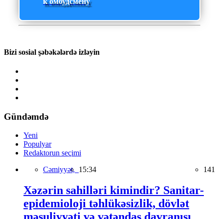
к омбудсмену
Bizi sosial şəbəkələrdə izləyin
Gündəmdə
Yeni
Populyar
Redaktorun seçimi
Cəmiyyət,
15:34
141
Xəzərin sahilləri kimindir? Sanitar-
epidemioloji təhlükəsizlik, dövlət
məsuliyyəti və vətəndaş davranışı