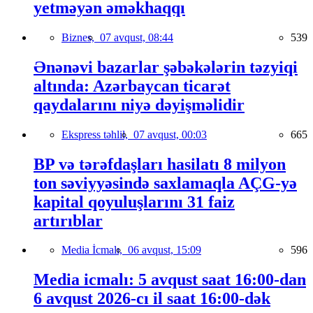
yetməyən əməkhaqqı
Biznes,
07 avqust, 08:44
539
Ənənəvi bazarlar şəbəkələrin təzyiqi
altında: Azərbaycan ticarət
qaydalarını niyə dəyişməlidir
Ekspress təhlil,
07 avqust, 00:03
665
BP və tərəfdaşları hasilatı 8 milyon
ton səviyyəsində saxlamaqla AÇG-yə
kapital qoyuluşlarını 31 faiz
artırıblar
Media İcmalı,
06 avqust, 15:09
596
Media icmalı: 5 avqust saat 16:00-dan
6 avqust 2026-cı il saat 16:00-dək