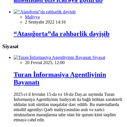
Maliyyə
2 Sentyabr 2022 14:16
“Atasığorta”da rəhbərlik dəyişib
Siyasət
Siyasət
20 Fevral 2025, 12:00
Turan İnformasiya Agentliyinin
Bəyanatı
2025-ci il fevralın 15-də və 18-də Day.az saytında Turan
İnformasiya Agentliyinin fəaliyyəti ilə bağlı böhtan xarakterli
iddialar irəli sürülən məqalələr dərc edilib. Bu materiallarda
müəllif agentliyi Qərb maliyyəsindən asılı və xarici
strukturların maraqlarına tabe olan bir qurum kimi təqdim
etməyə cəhd edir.