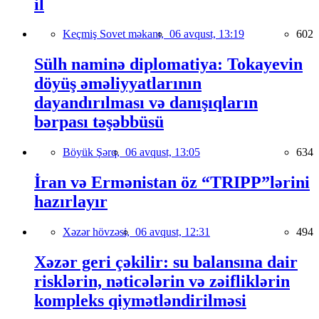
il
Keçmiş Sovet məkanı,
06 avqust, 13:19
602
Sülh naminə diplomatiya: Tokayevin
döyüş əməliyyatlarının
dayandırılması və danışıqların
bərpası təşəbbüsü
Böyük Şərq,
06 avqust, 13:05
634
İran və Ermənistan öz “TRIPP”lərini
hazırlayır
Xəzər hövzəsi,
06 avqust, 12:31
494
Xəzər geri çəkilir: su balansına dair
risklərin, nəticələrin və zəifliklərin
kompleks qiymətləndirilməsi