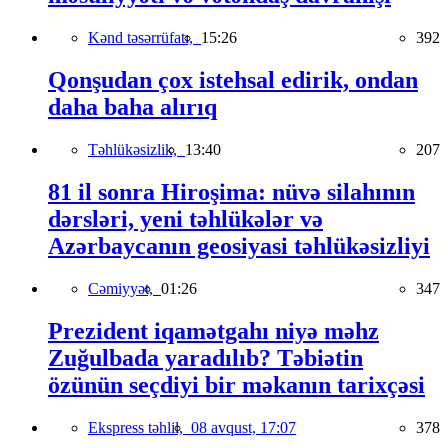
Kənd təsərrüfatı,
15:26
392
Qonşudan çox istehsal edirik, ondan
daha baha alırıq
Təhlükəsizlik,
13:40
207
81 il sonra Hiroşima: nüvə silahının
dərsləri, yeni təhlükələr və
Azərbaycanın geosiyasi təhlükəsizliyi
Cəmiyyət,
01:26
347
Prezident iqamətgahı niyə məhz
Zuğulbada yaradılıb? Təbiətin
özünün seçdiyi bir məkanın tarixçəsi
Ekspress təhlil,
08 avqust, 17:07
378