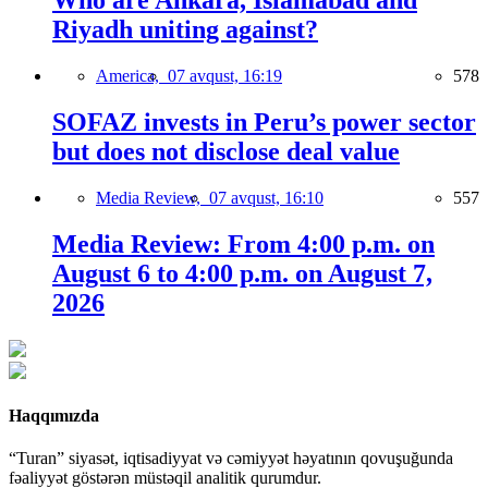
Who are Ankara, Islamabad and
Riyadh uniting against?
America,
07 avqust, 16:19
578
SOFAZ invests in Peru’s power sector
but does not disclose deal value
Media Review,
07 avqust, 16:10
557
Media Review: From 4:00 p.m. on
August 6 to 4:00 p.m. on August 7,
2026
Haqqımızda
“Turan” siyasət, iqtisadiyyat və cəmiyyət həyatının qovuşuğunda
fəaliyyət göstərən müstəqil analitik qurumdur.