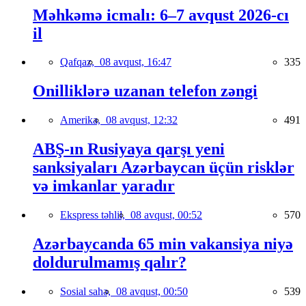
Məhkəmə icmalı: 6–7 avqust 2026-cı
il
Qafqaz,
08 avqust, 16:47
335
Onilliklərə uzanan telefon zəngi
Amerika,
08 avqust, 12:32
491
ABŞ-ın Rusiyaya qarşı yeni
sanksiyaları Azərbaycan üçün risklər
və imkanlar yaradır
Ekspress təhlil,
08 avqust, 00:52
570
Azərbaycanda 65 min vakansiya niyə
doldurulmamış qalır?
Sosial sahə,
08 avqust, 00:50
539