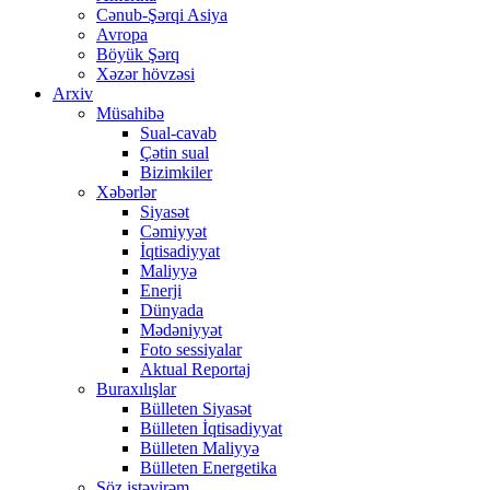
Cənub-Şərqi Asiya
Avropa
Böyük Şərq
Xəzər hövzəsi
Arxiv
Müsahibə
Sual-cavab
Çətin sual
Bizimkiler
Xəbərlər
Siyasət
Cəmiyyət
İqtisadiyyat
Maliyyə
Enerji
Dünyada
Mədəniyyət
Foto sessiyalar
Aktual Reportaj
Buraxılışlar
Bülleten Siyasət
Bülleten İqtisadiyyat
Bülleten Maliyyə
Bülleten Energetika
Söz istəyirəm