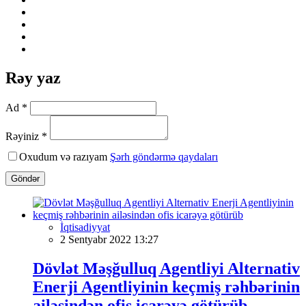
Rəy yaz
Ad *
Rəyiniz *
Oxudum və razıyam
Şərh göndərmə qaydaları
Göndər
İqtisadiyyat
2 Sentyabr 2022 13:27
Dövlət Məşğulluq Agentliyi Alternativ
Enerji Agentliyinin keçmiş rəhbərinin
ailəsindən ofis icarəyə götürüb