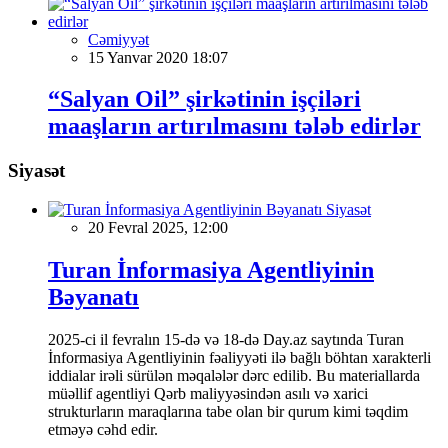
Cəmiyyət
15 Yanvar 2020 18:07
“Salyan Oil” şirkətinin işçiləri
maaşların artırılmasını tələb edirlər
Siyasət
Siyasət
20 Fevral 2025, 12:00
Turan İnformasiya Agentliyinin
Bəyanatı
2025-ci il fevralın 15-də və 18-də Day.az saytında Turan
İnformasiya Agentliyinin fəaliyyəti ilə bağlı böhtan xarakterli
iddialar irəli sürülən məqalələr dərc edilib. Bu materiallarda
müəllif agentliyi Qərb maliyyəsindən asılı və xarici
strukturların maraqlarına tabe olan bir qurum kimi təqdim
etməyə cəhd edir.