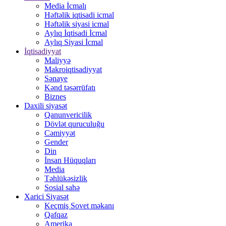
Media İcmalı
Həftəlik iqtisadi icmal
Həftəlik siyasi icmal
Aylıq İqtisadi İcmal
Aylıq Siyasi İcmal
İqtisadiyyat
Maliyyə
Makroiqtisadiyyat
Sənaye
Kənd təsərrüfatı
Biznes
Daxili siyasət
Qanunvericilik
Dövlət quruculuğu
Cəmiyyət
Gender
Din
İnsan Hüquqları
Media
Təhlükəsizlik
Sosial sahə
Xarici Siyasət
Keçmiş Sovet məkanı
Qafqaz
Amerika