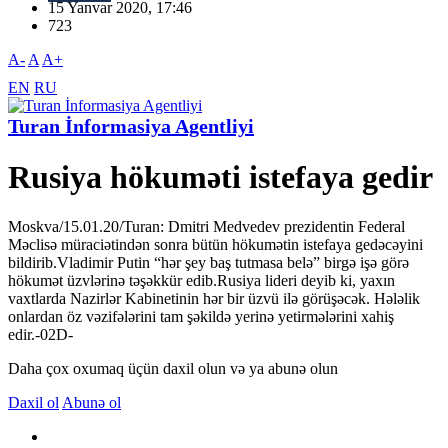
15 Yanvar 2020, 17:46
723
A-
A
A+
EN
RU
Turan İnformasiya Agentliyi
Rusiya hökuməti istefaya gedir
Moskva/15.01.20/Turan: Dmitri Medvedev prezidentin Federal
Məclisə müraciətindən sonra bütün hökumətin istefaya gedəcəyini
bildirib.Vladimir Putin “hər şey baş tutmasa belə” birgə işə görə
hökumət üzvlərinə təşəkkür edib.Rusiya lideri deyib ki, yaxın
vaxtlarda Nazirlər Kabinetinin hər bir üzvü ilə görüşəcək. Hələlik
onlardan öz vəzifələrini tam şəkildə yerinə yetirmələrini xahiş
edir.-02D-
Daha çox oxumaq üçün daxil olun və ya abunə olun
Daxil ol
Abunə ol