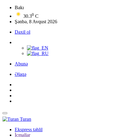
Bakı
0
30.3
C
Şənbə, 8 Avqust 2026
Daxil ol
Abunə
Əlaqə
Turan
Ekspress təhlil
İcmallar