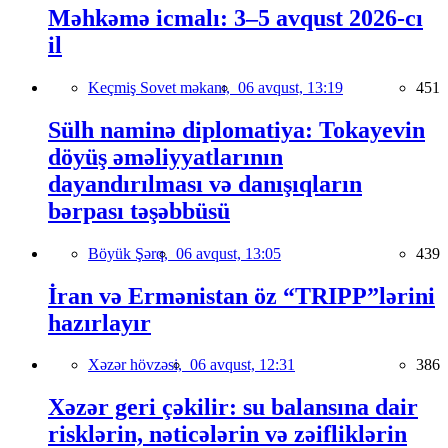
Məhkəmə icmalı: 3–5 avqust 2026-cı
il
Keçmiş Sovet məkanı,
06 avqust, 13:19
451
Sülh naminə diplomatiya: Tokayevin
döyüş əməliyyatlarının
dayandırılması və danışıqların
bərpası təşəbbüsü
Böyük Şərq,
06 avqust, 13:05
439
İran və Ermənistan öz “TRIPP”lərini
hazırlayır
Xəzər hövzəsi,
06 avqust, 12:31
386
Xəzər geri çəkilir: su balansına dair
risklərin, nəticələrin və zəifliklərin