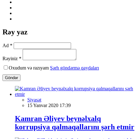
Rəy yaz
Ad *
Rəyiniz *
Oxudum və razıyam
Şərh göndərmə qaydaları
Göndər
Siyasət
15 Yanvar 2020 17:39
Kamran Əliyev beynəlxalq
korrupsiya qalmaqallarını şərh etmir