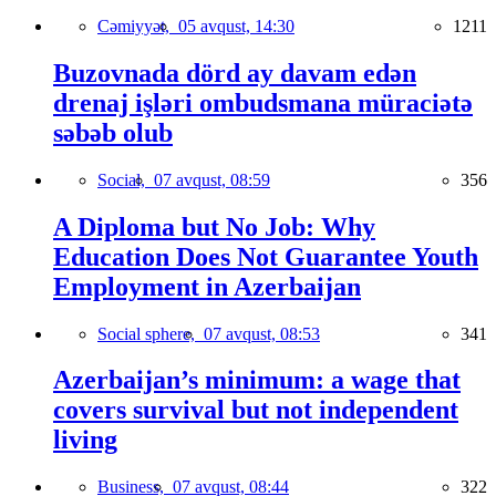
Cəmiyyət,
05 avqust, 14:30
1211
Buzovnada dörd ay davam edən
drenaj işləri ombudsmana müraciətə
səbəb olub
Social,
07 avqust, 08:59
356
A Diploma but No Job: Why
Education Does Not Guarantee Youth
Employment in Azerbaijan
Social sphere,
07 avqust, 08:53
341
Azerbaijan’s minimum: a wage that
covers survival but not independent
living
Business,
07 avqust, 08:44
322