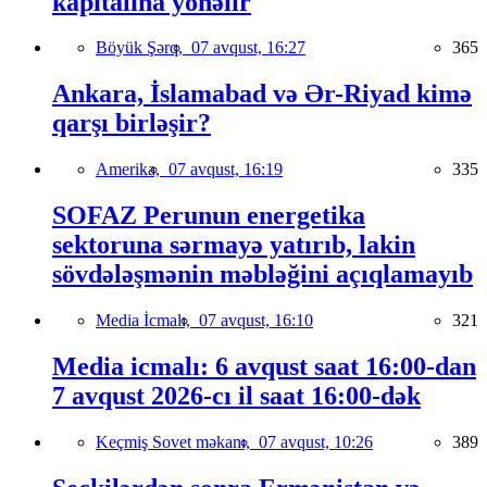
kapitalına yönəlir
Böyük Şərq,
07 avqust, 16:27
365
Ankara, İslamabad və Ər-Riyad kimə
qarşı birləşir?
Amerika,
07 avqust, 16:19
335
SOFAZ Perunun energetika
sektoruna sərmayə yatırıb, lakin
sövdələşmənin məbləğini açıqlamayıb
Media İcmalı,
07 avqust, 16:10
321
Media icmalı: 6 avqust saat 16:00-dan
7 avqust 2026-cı il saat 16:00-dək
Keçmiş Sovet məkanı,
07 avqust, 10:26
389