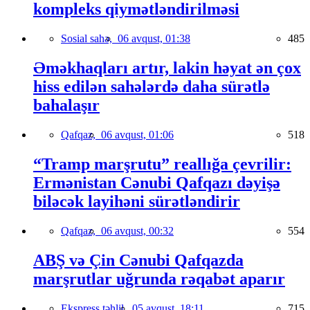
kompleks qiymətləndirilməsi
Sosial sahə,
06 avqust, 01:38
485
Əməkhaqları artır, lakin həyat ən çox
hiss edilən sahələrdə daha sürətlə
bahalaşır
Qafqaz,
06 avqust, 01:06
518
“Tramp marşrutu” reallığa çevrilir:
Ermənistan Cənubi Qafqazı dəyişə
biləcək layihəni sürətləndirir
Qafqaz,
06 avqust, 00:32
554
ABŞ və Çin Cənubi Qafqazda
marşrutlar uğrunda rəqabət aparır
Ekspress təhlil,
05 avqust, 18:11
715