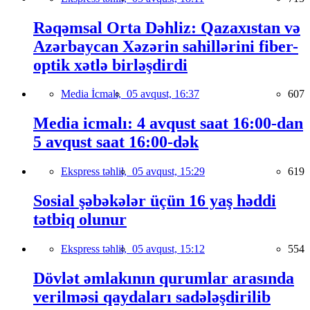
Rəqəmsal Orta Dəhliz: Qazaxıstan və
Azərbaycan Xəzərin sahillərini fiber-
optik xətlə birləşdirdi
Media İcmalı,
05 avqust, 16:37
607
Media icmalı: 4 avqust saat 16:00-dan
5 avqust saat 16:00-dək
Ekspress təhlil,
05 avqust, 15:29
619
Sosial şəbəkələr üçün 16 yaş həddi
tətbiq olunur
Ekspress təhlil,
05 avqust, 15:12
554
Dövlət əmlakının qurumlar arasında
verilməsi qaydaları sadələşdirilib