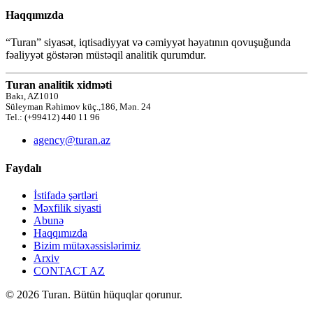
Haqqımızda
“Turan” siyasət, iqtisadiyyat və cəmiyyət həyatının qovuşuğunda
fəaliyyət göstərən müstəqil analitik qurumdur.
Turan analitik xidməti
Bakı, AZ1010
Süleyman Rəhimov küç.,186, Mən. 24
Tel.: (+99412) 440 11 96
agency@turan.az
Faydalı
İstifadə şərtləri
Məxfilik siyasti
Abunə
Haqqımızda
Bizim mütəxəssislərimiz
Arxiv
CONTACT AZ
© 2026 Turan. Bütün hüquqlar qorunur.