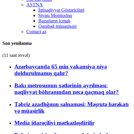
ASTNA
İqtisadiyyat Göstəriciləri
Siyası Monitorinq
Bazarların icmalı
Qarabağ münaqişəsi
Contact az
Son yenilənmə
(11 saat əvvəl)
Azərbaycanda 65 min vakansiya niyə
doldurulmamış qalır?
Bakı metrosunun xətlərinin ayrılması:
nəqliyyat böhranından necə qaçmaq olar?
Təbriz azadlığının salnaməsi: Məşrutə hərəkatı
və müasirlik
Media idarəçiliyi mərkəzləşdirilir