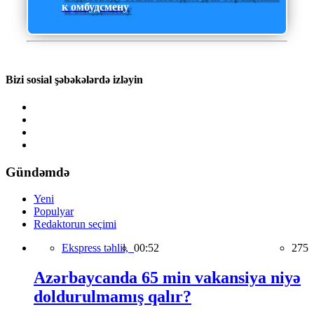
к омбудсмену
Bizi sosial şəbəkələrdə izləyin
Gündəmdə
Yeni
Populyar
Redaktorun seçimi
Ekspress təhlil,
00:52
275
Azərbaycanda 65 min vakansiya niyə
doldurulmamış qalır?