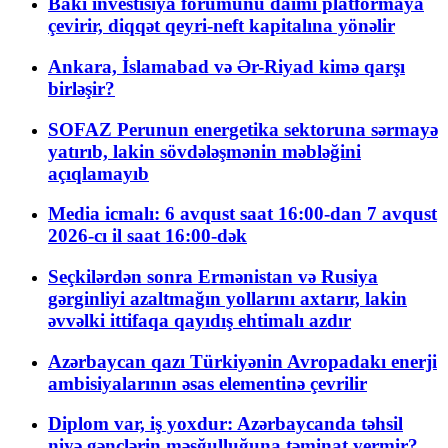
Bakı investisiya forumunu daimi platformaya
çevirir, diqqət qeyri-neft kapitalına yönəlir
Ankara, İslamabad və Ər-Riyad kimə qarşı
birləşir?
SOFAZ Perunun energetika sektoruna sərmayə
yatırıb, lakin sövdələşmənin məbləğini
açıqlamayıb
Media icmalı: 6 avqust saat 16:00-dan 7 avqust
2026-cı il saat 16:00-dək
Seçkilərdən sonra Ermənistan və Rusiya
gərginliyi azaltmağın yollarını axtarır, lakin
əvvəlki ittifaqa qayıdış ehtimalı azdır
Azərbaycan qazı Türkiyənin Avropadakı enerji
ambisiyalarının əsas elementinə çevrilir
Diplom var, iş yoxdur: Azərbaycanda təhsil
niyə gənclərin məşğulluğuna təminat vermir?