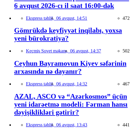
6 avqust 2026-cı il saat 16:00-dək
Ekspress təhlil,
06 avqust, 14:51
472
Gömrükdə keyfiyyət inqilabı, yoxsa
yeni bürokratiya?
Keçmiş Sovet məkanı,
06 avqust, 14:37
502
Ceyhun Bayramovun Kiyev səfərinin
arxasında nə dayanır?
Ekspress təhlil,
06 avqust, 14:32
467
AZAL, ASCO və “Azərkosmos” üçün
yeni idarəetmə modeli: Fərman hansı
dəyişiklikləri gətirir?
Ekspress təhlil,
06 avqust, 13:43
441