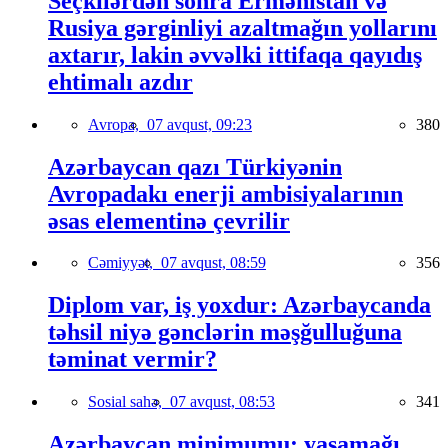
Seçkilərdən sonra Ermənistan və
Rusiya gərginliyi azaltmağın yollarını
axtarır, lakin əvvəlki ittifaqa qayıdış
ehtimalı azdır
Avropa,
07 avqust, 09:23
380
Azərbaycan qazı Türkiyənin
Avropadakı enerji ambisiyalarının
əsas elementinə çevrilir
Cəmiyyət,
07 avqust, 08:59
356
Diplom var, iş yoxdur: Azərbaycanda
təhsil niyə gənclərin məşğulluğuna
təminat vermir?
Sosial sahə,
07 avqust, 08:53
341
Azərbaycan minimumu: yaşamağı