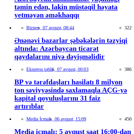
təmin edən, lakin müstəqil həyata
yetməyən əməkhaqqı
Biznes,
07 avqust, 08:44
322
Ənənəvi bazarlar şəbəkələrin təzyiqi
altında: Azərbaycan ticarət
qaydalarını niyə dəyişməlidir
Ekspress təhlil,
07 avqust, 00:03
386
BP və tərəfdaşları hasilatı 8 milyon
ton səviyyəsində saxlamaqla AÇG-yə
kapital qoyuluşlarını 31 faiz
artırıblar
Media İcmalı,
06 avqust, 15:09
450
Media icmalı: 5 avqust saat 16:00-dan