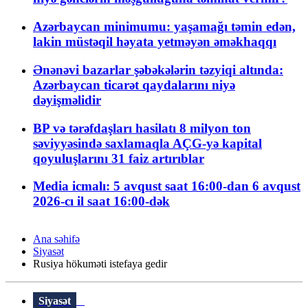
Azərbaycan minimumu: yaşamağı təmin edən,
lakin müstəqil həyata yetməyən əməkhaqqı
Ənənəvi bazarlar şəbəkələrin təzyiqi altında:
Azərbaycan ticarət qaydalarını niyə
dəyişməlidir
BP və tərəfdaşları hasilatı 8 milyon ton
səviyyəsində saxlamaqla AÇG-yə kapital
qoyuluşlarını 31 faiz artırıblar
Media icmalı: 5 avqust saat 16:00-dan 6 avqust
2026-cı il saat 16:00-dək
Ana səhifə
Siyasət
Rusiya hökuməti istefaya gedir
Siyasət