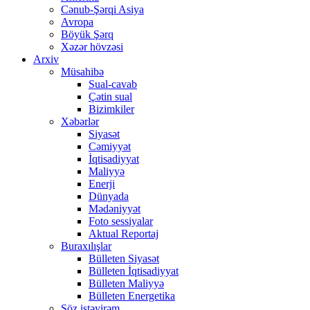
Cənub-Şərqi Asiya
Avropa
Böyük Şərq
Xəzər hövzəsi
Arxiv
Müsahibə
Sual-cavab
Çətin sual
Bizimkiler
Xəbərlər
Siyasət
Cəmiyyət
İqtisadiyyat
Maliyyə
Enerji
Dünyada
Mədəniyyət
Foto sessiyalar
Aktual Reportaj
Buraxılışlar
Bülleten Siyasət
Bülleten İqtisadiyyat
Bülleten Maliyyə
Bülleten Energetika
Söz istəyirəm