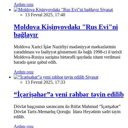
Ardını oxu
Siyasət
13 Fevral 2025, 17:40
Moldova Kişinyovdakı "Rus Evi"ni
bağlayır
Moldova Xarici İşlər Nazirliyi mədəniyyət mərkəzlərinin
yaradılması və fəaliyyət göstərməsi ilə bağlı 1998-ci il tarixli
Moldova-Rusiya sazişinə birtərəfli qaydada xitam verilməsi
barədə qərar qəbul edib.
Ardını oxu
Siyasət
13 Fevral 2025, 17:33
“İçərişəhər”ə yeni rəhbər təyin edilib
Dövlət başçısının sərəncamı ilə Rüfət Mahmud “İçərişəhər”
Dövlət Tarix-Memarlıq Qoruğu İdarə Heyətinin sədri təyin
edilib.
Ardını oxu