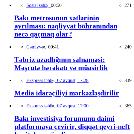
Sosial sahə,
00:50
271
Bakı metrosunun xətlərinin
ayrılması: nəqliyyat böhranından
necə qaçmaq olar?
Cəmiyyət,
00:41
240
Təbriz azadlığının salnaməsi:
Məşrutə hərəkatı və müasirlik
Ekspress təhlil,
07 avqust, 17:28
339
Media idarəçiliyi mərkəzləşdirilir
Ekspress təhlil,
07 avqust, 17:00
365
Bakı investisiya forumunu daimi
platformaya çevirir, diqqət qeyri-neft