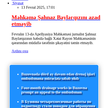
Siyasət
13 Fevral 2025, 17:01
Məhkəmə Şahnaz Bəylərqızını azad
etməyib
Fevralın 13-də Apellyasiya Məhkəməsi jurnalist Şahnaz
Bəylərqızının həbsilə bağlı Xətai Rayon Məhkəməsinin
qərarından müdafiə tərəfinin şikayətini təmin etməyib.
Ardını oxu
Buzovnada dörd ay davam edən drenaj işləri
ombudsmana müraciətə səbəb olub
Four-month drainage works in Buzovna
prompt an appeal to the ombudsman
В Бузовна четырехмесячные работы по
водоотводу стали поводом для обращения