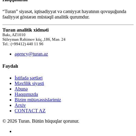
“Turan” siyasət, iqtisadiyyat və cəmiyyət həyatının qovuşuğunda
fəaliyyət göstərən müstəqil analitik qurumdur.
Turan analitik xidməti
Bakı, AZ1010
Süleyman Rəhimov küç.,186, Mən. 24
Tel.: (+99412) 440 11 96
agency@turan.az
Faydalı
İstifadə şərtləri
Məxfilik siyasti
Abunə
Haqqımızda
Bizim mütəxəssislərimiz
Arxiv
CONTACT AZ
© 2026 Turan. Bütün hüquqlar qorunur.