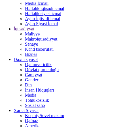
Media İcmalı
Həftəlik iqtisadi icmal
Həftəlik siyasi icmal
Aylıq İqtisadi İcmal
Aylıq Siyasi İcmal
İqtisadiyyat
Maliyyə
Makroiqtisadiyyat
Sənaye
Kənd təsərrüfatı
Biznes
Daxili siyasət
Qanunvericilik
Dövlət quruculuğu
Cəmiyyət
Gender
Din
İnsan Hüquqları
Media
Təhlükəsizlik
Sosial sahə
Xarici Siyasət
Keçmiş Sovet məkanı
Qafqaz
Amerika