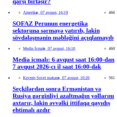
qarşı birləşir?
Amerika,
07 avqust, 16:19
466
SOFAZ Perunun energetika
sektoruna sərmayə yatırıb, lakin
sövdələşmənin məbləğini açıqlamayıb
Media İcmalı,
07 avqust, 16:10
460
Media icmalı: 6 avqust saat 16:00-dan
7 avqust 2026-cı il saat 16:00-dək
Keçmiş Sovet məkanı,
07 avqust, 10:26
561
Seçkilərdən sonra Ermənistan və
Rusiya gərginliyi azaltmağın yollarını
axtarır, lakin əvvəlki ittifaqa qayıdış
ehtimalı azdır