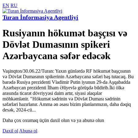
EN
RU
Turan İnformasiya Agentliyi
Rusiyanın hökumət başçısı və
Dövlət Dumasının spikeri
Azərbaycana səfər edəcək
Vaşinqton/30.06.22/Turan: Yaxın günlərdə RF hökumət başçısının
və Dövlət Dumasının spikerinin Azərbaycana səfəri baş tutacaq. Bu
barədə Rusiya prezidenti Vladimir Putin iyunun 29-da Aşqabadda
Azərbaycan prezidenti İlham Əliyevlə görüşdə bildirib.İki ölkə
arasında ticarət dövriyyəsi daim artır, siyasi əlaqələr
möhkəmlənir. "Hökumət sədrinin və Dövlət Duması sədrinin
səfərləri hazırlanır. Amma ən əsası bizim planlarımızın, daha dəqiq
desək, 2024-cü...
Daha çox oxumaq üçün daxil olun və ya abunə olun
Daxil ol
Abunə ol