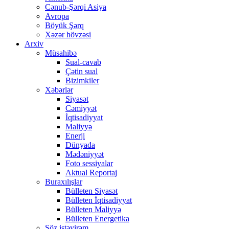
Cənub-Şərqi Asiya
Avropa
Böyük Şərq
Xəzər hövzəsi
Arxiv
Müsahibə
Sual-cavab
Çətin sual
Bizimkiler
Xəbərlər
Siyasət
Cəmiyyət
İqtisadiyyat
Maliyyə
Enerji
Dünyada
Mədəniyyət
Foto sessiyalar
Aktual Reportaj
Buraxılışlar
Bülleten Siyasət
Bülleten İqtisadiyyat
Bülleten Maliyyə
Bülleten Energetika
Söz istəyirəm