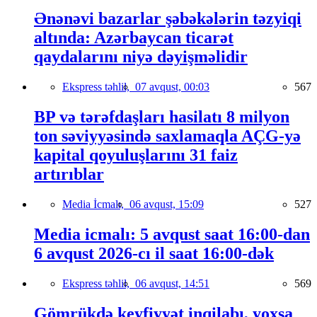
Ənənəvi bazarlar şəbəkələrin təzyiqi
altında: Azərbaycan ticarət
qaydalarını niyə dəyişməlidir
Ekspress təhlil,
07 avqust, 00:03
567
BP və tərəfdaşları hasilatı 8 milyon
ton səviyyəsində saxlamaqla AÇG-yə
kapital qoyuluşlarını 31 faiz
artırıblar
Media İcmalı,
06 avqust, 15:09
527
Media icmalı: 5 avqust saat 16:00-dan
6 avqust 2026-cı il saat 16:00-dək
Ekspress təhlil,
06 avqust, 14:51
569
Gömrükdə keyfiyyət inqilabı, yoxsa