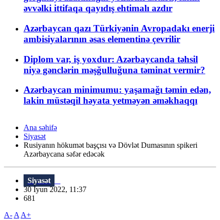
əvvəlki ittifaqa qayıdış ehtimalı azdır
Azərbaycan qazı Türkiyənin Avropadakı enerji
ambisiyalarının əsas elementinə çevrilir
Diplom var, iş yoxdur: Azərbaycanda təhsil
niyə gənclərin məşğulluğuna təminat vermir?
Azərbaycan minimumu: yaşamağı təmin edən,
lakin müstəqil həyata yetməyən əməkhaqqı
Ana səhifə
Siyasət
Rusiyanın hökumət başçısı və Dövlət Dumasının spikeri
Azərbaycana səfər edəcək
Siyasət
30 İyun 2022, 11:37
681
A-
A
A+