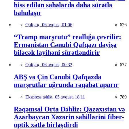
hiss edilən sahələrdə daha sürətlə
bahalaşır
Qafqaz,
06 avqust, 01:06
626
“Tramp marşrutu” reallığa çevrilir:
Ermənistan Cənubi Qafqazı dəyişə
biləcək layihəni sürətləndirir
Qafqaz,
06 avqust, 00:32
637
ABŞ və Çin Cənubi Qafqazda
marşrutlar uğrunda rəqabət aparır
Ekspress təhlil,
05 avqust, 18:11
789
Rəqəmsal Orta Dəhliz: Qazaxıstan və
Azərbaycan Xəzərin sahillərini fiber-
optik xətlə birləşdirdi