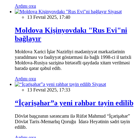
Ardını oxu
Siyasət
13 Fevral 2025, 17:40
Moldova Kişinyovdakı "Rus Evi"ni
bağlayır
Moldova Xarici İşlər Nazirliyi mədəniyyət mərkəzlərinin
yaradılması və fəaliyyət göstərməsi ilə bağlı 1998-ci il tarixli
Moldova-Rusiya sazişinə birtərəfli qaydada xitam verilməsi
barədə qərar qəbul edib.
Ardını oxu
Siyasət
13 Fevral 2025, 17:33
“İçərişəhər”ə yeni rəhbər təyin edilib
Dövlət başçısının sərəncamı ilə Rüfət Mahmud “İçərişəhər”
Dövlət Tarix-Memarlıq Qoruğu İdarə Heyətinin sədri təyin
edilib.
Ardını oxu