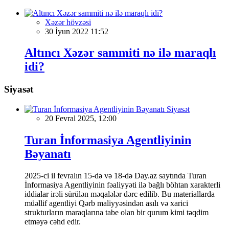
Xəzər hövzəsi
30 İyun 2022 11:52
Altıncı Xəzər sammiti nə ilə maraqlı
idi?
Siyasət
Siyasət
20 Fevral 2025, 12:00
Turan İnformasiya Agentliyinin
Bəyanatı
2025-ci il fevralın 15-də və 18-də Day.az saytında Turan
İnformasiya Agentliyinin fəaliyyəti ilə bağlı böhtan xarakterli
iddialar irəli sürülən məqalələr dərc edilib. Bu materiallarda
müəllif agentliyi Qərb maliyyəsindən asılı və xarici
strukturların maraqlarına tabe olan bir qurum kimi təqdim
etməyə cəhd edir.