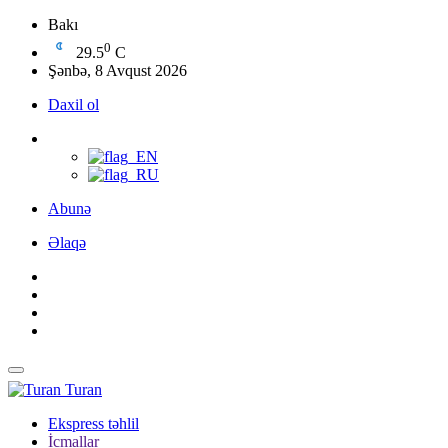
Bakı
0
29.5
C
Şənbə, 8 Avqust 2026
Daxil ol
Abunə
Əlaqə
Turan
Ekspress təhlil
İcmallar