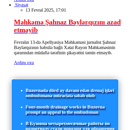
Siyasət
13 Fevral 2025, 17:01
Məhkəmə Şahnaz Bəylərqızını azad
etməyib
Fevralın 13-də Apellyasiya Məhkəməsi jurnalist Şahnaz
Bəylərqızının həbsilə bağlı Xətai Rayon Məhkəməsinin
qərarından müdafiə tərəfinin şikayətini təmin etməyib.
Ardını oxu
Buzovnada dörd ay davam edən drenaj işləri
ombudsmana müraciətə səbəb olub
Four-month drainage works in Buzovna
prompt an appeal to the ombudsman
В Бузовна четырехмесячные работы по
водоотводу стали поводом для обращения