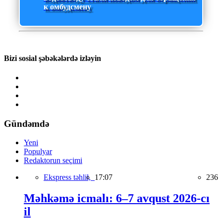
к омбудсмену
Bizi sosial şəbəkələrdə izləyin
Gündəmdə
Yeni
Populyar
Redaktorun seçimi
Ekspress təhlil,
17:07
236
Məhkəmə icmalı: 6–7 avqust 2026-cı
il