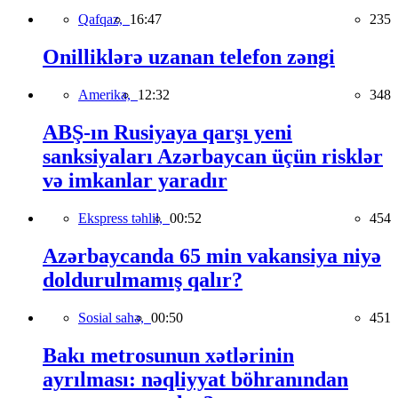
Qafqaz,
16:47
235
Onilliklərə uzanan telefon zəngi
Amerika,
12:32
348
ABŞ-ın Rusiyaya qarşı yeni
sanksiyaları Azərbaycan üçün risklər
və imkanlar yaradır
Ekspress təhlil,
00:52
454
Azərbaycanda 65 min vakansiya niyə
doldurulmamış qalır?
Sosial sahə,
00:50
451
Bakı metrosunun xətlərinin
ayrılması: nəqliyyat böhranından