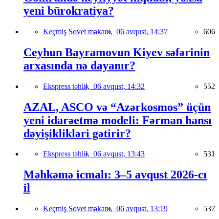
yeni bürokratiya?
Keçmiş Sovet məkanı,
06 avqust, 14:37
606
Ceyhun Bayramovun Kiyev səfərinin
arxasında nə dayanır?
Ekspress təhlil,
06 avqust, 14:32
552
AZAL, ASCO və “Azərkosmos” üçün
yeni idarəetmə modeli: Fərman hansı
dəyişiklikləri gətirir?
Ekspress təhlil,
06 avqust, 13:43
531
Məhkəmə icmalı: 3–5 avqust 2026-cı
il
Keçmiş Sovet məkanı,
06 avqust, 13:19
537