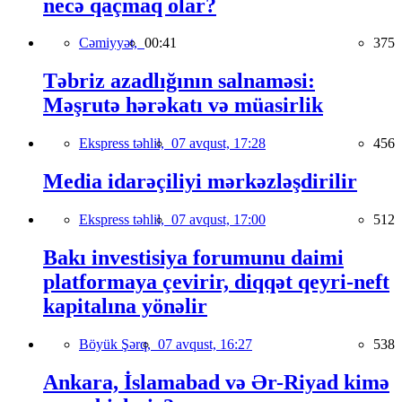
necə qaçmaq olar?
Cəmiyyət,
00:41
375
Təbriz azadlığının salnaməsi:
Məşrutə hərəkatı və müasirlik
Ekspress təhlil,
07 avqust, 17:28
456
Media idarəçiliyi mərkəzləşdirilir
Ekspress təhlil,
07 avqust, 17:00
512
Bakı investisiya forumunu daimi
platformaya çevirir, diqqət qeyri-neft
kapitalına yönəlir
Böyük Şərq,
07 avqust, 16:27
538
Ankara, İslamabad və Ər-Riyad kimə