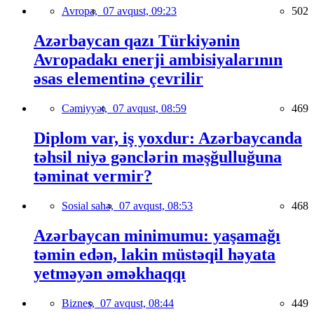
Avropa,
07 avqust, 09:23
502
Azərbaycan qazı Türkiyənin
Avropadakı enerji ambisiyalarının
əsas elementinə çevrilir
Cəmiyyət,
07 avqust, 08:59
469
Diplom var, iş yoxdur: Azərbaycanda
təhsil niyə gənclərin məşğulluğuna
təminat vermir?
Sosial sahə,
07 avqust, 08:53
468
Azərbaycan minimumu: yaşamağı
təmin edən, lakin müstəqil həyata
yetməyən əməkhaqqı
Biznes,
07 avqust, 08:44
449