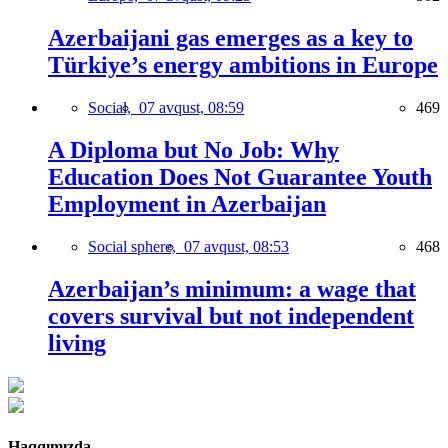
Azerbaijani gas emerges as a key to
Türkiye’s energy ambitions in Europe
Social,
07 avqust, 08:59
469
A Diploma but No Job: Why
Education Does Not Guarantee Youth
Employment in Azerbaijan
Social sphere,
07 avqust, 08:53
468
Azerbaijan’s minimum: a wage that
covers survival but not independent
living
Haqqımızda