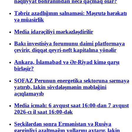
nəqliyyat böhranından necə qaçmaq olar?
Təbriz azadlığının salnaməsi: Məşrutə hərəkatı
və müasirlik
Media idarəçiliyi mərkəzləşdirilir
Bakı investisiya forumunu daimi platformaya
çevirir, diqqət qeyri-neft kapitalına yönəlir
Ankara, İslamabad və Ər-Riyad kimə qarşı
birləşir?
SOFAZ Perunun energetika sektoruna sərmayə
yatırıb, lakin sövdələşmənin məbləğini
açıqlamayıb
Media icmalı: 6 avqust saat 16:00-dan 7 avqust
2026-cı il saat 16:00-dək
Seçkilərdən sonra Ermənistan və Rusiya
gərginliyi azaltmağın yollarını axtarır, lakin