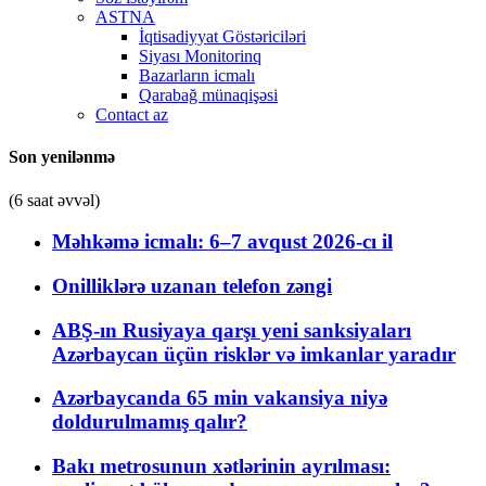
ASTNA
İqtisadiyyat Göstəriciləri
Siyası Monitorinq
Bazarların icmalı
Qarabağ münaqişəsi
Contact az
Son yenilənmə
(6 saat əvvəl)
Məhkəmə icmalı: 6–7 avqust 2026-cı il
Onilliklərə uzanan telefon zəngi
ABŞ-ın Rusiyaya qarşı yeni sanksiyaları
Azərbaycan üçün risklər və imkanlar yaradır
Azərbaycanda 65 min vakansiya niyə
doldurulmamış qalır?
Bakı metrosunun xətlərinin ayrılması: