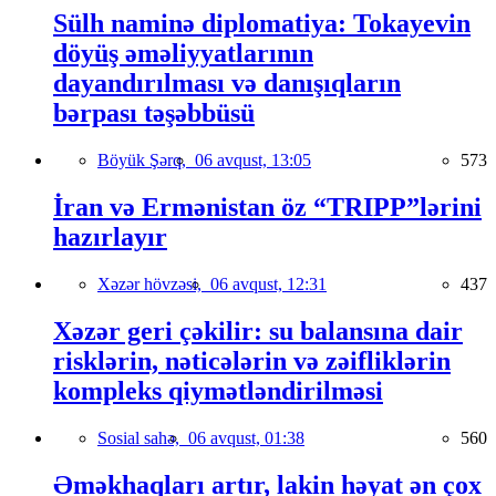
Sülh naminə diplomatiya: Tokayevin
döyüş əməliyyatlarının
dayandırılması və danışıqların
bərpası təşəbbüsü
Böyük Şərq,
06 avqust, 13:05
573
İran və Ermənistan öz “TRIPP”lərini
hazırlayır
Xəzər hövzəsi,
06 avqust, 12:31
437
Xəzər geri çəkilir: su balansına dair
risklərin, nəticələrin və zəifliklərin
kompleks qiymətləndirilməsi
Sosial sahə,
06 avqust, 01:38
560
Əməkhaqları artır, lakin həyat ən çox