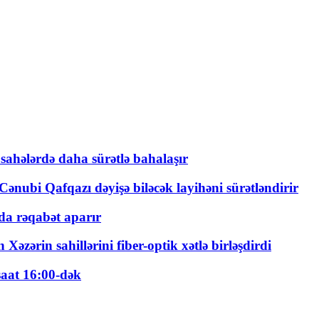
 sahələrdə daha sürətlə bahalaşır
ənubi Qafqazı dəyişə biləcək layihəni sürətləndirir
a rəqabət aparır
zərin sahillərini fiber-optik xətlə birləşdirdi
saat 16:00-dək