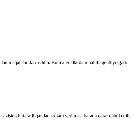
rülən məqalələr dərc edilib. Bu materiallarda müəllif agentliyi Qərb
sazişinə birtərəfli qaydada xitam verilməsi barədə qərar qəbul edib.