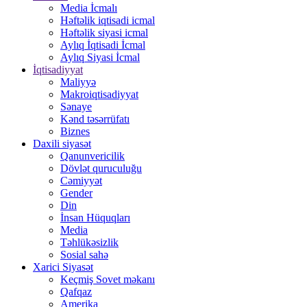
Media İcmalı
Həftəlik iqtisadi icmal
Həftəlik siyasi icmal
Aylıq İqtisadi İcmal
Aylıq Siyasi İcmal
İqtisadiyyat
Maliyyə
Makroiqtisadiyyat
Sənaye
Kənd təsərrüfatı
Biznes
Daxili siyasət
Qanunvericilik
Dövlət quruculuğu
Cəmiyyət
Gender
Din
İnsan Hüquqları
Media
Təhlükəsizlik
Sosial sahə
Xarici Siyasət
Keçmiş Sovet məkanı
Qafqaz
Amerika