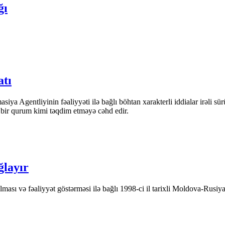
ğı
atı
iya Agentliyinin fəaliyyəti ilə bağlı böhtan xarakterli iddialar irəli sü
n bir qurum kimi təqdim etməyə cəhd edir.
ğlayır
ası və fəaliyyət göstərməsi ilə bağlı 1998-ci il tarixli Moldova-Rusiya 