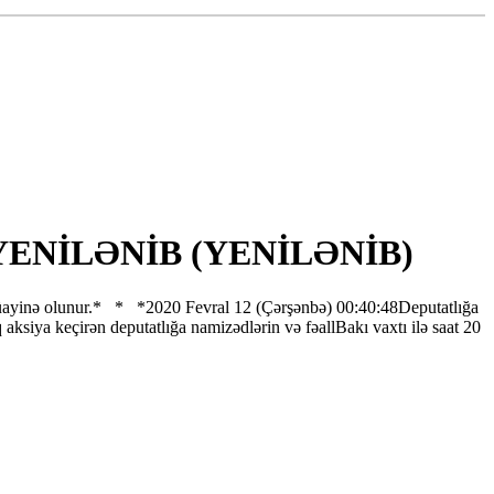
NİB YENİLƏNİB (YENİLƏNİB)
ri müayinə olunur.* * *2020 Fevral 12 (Çərşənbə) 00:40:48Deputatlığa
aksiya keçirən deputatlığa namizədlərin və fəallBakı vaxtı ilə saat 20