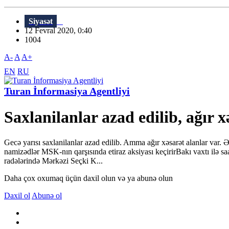
Siyasət
12 Fevral 2020, 0:40
1004
A-
A
A+
EN
RU
Turan İnformasiya Agentliyi
Saxlanilanlar azad edilib, ağ
Gecə yarısı saxlanilanlar azad edilib. Amma ağır xəsarət alanlar var
namizədlər MSK-nın qarşısında etiraz aksiyası keçirirBakı vaxtı ilə sa
radələrində Mərkəzi Seçki K...
Daha çox oxumaq üçün daxil olun və ya abunə olun
Daxil ol
Abunə ol