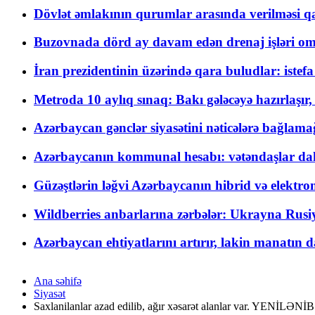
Dövlət əmlakının qurumlar arasında verilməsi qay
Buzovnada dörd ay davam edən drenaj işləri o
İran prezidentinin üzərində qara buludlar: istef
Metroda 10 aylıq sınaq: Bakı gələcəyə hazırlaşı
Azərbaycan gənclər siyasətini nəticələrə bağlamağ
Azərbaycanın kommunal hesabı: vətəndaşlar daha ç
Güzəştlərin ləğvi Azərbaycanın hibrid və elektro
Wildberries anbarlarına zərbələr: Ukrayna Rusiya
Azərbaycan ehtiyatlarını artırır, lakin manatın da
Ana səhifə
Siyasət
Saxlanilanlar azad edilib, ağır xəsarət alanlar var. YEN