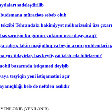
daları sadələşdirilib
mbudsmana müraciətə səbəb olub
a təkzibi Tehrandakı hakimiyyət mübarizəsini üzə çıxarı
r, bəs sərnişin bu günün yükünü necə daşıyacaq?
a çalışır, lakin məşğulluq və beyin axını problemləri qa
ox ödəyirlər, bəs keyfiyyət tələb edə bilirlərmi?
mobil bazarında istiqaməti dəyişib
ya təzyiqin yeni istiqamətini açır
yanıqlılığı hələ də neftdən asılıdır
İLƏNİB YENİLƏNİB (YENİLƏNİB)