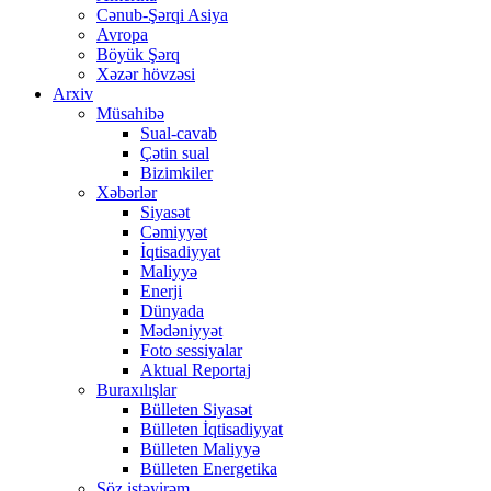
Cənub-Şərqi Asiya
Avropa
Böyük Şərq
Xəzər hövzəsi
Arxiv
Müsahibə
Sual-cavab
Çətin sual
Bizimkiler
Xəbərlər
Siyasət
Cəmiyyət
İqtisadiyyat
Maliyyə
Enerji
Dünyada
Mədəniyyət
Foto sessiyalar
Aktual Reportaj
Buraxılışlar
Bülleten Siyasət
Bülleten İqtisadiyyat
Bülleten Maliyyə
Bülleten Energetika
Söz istəyirəm