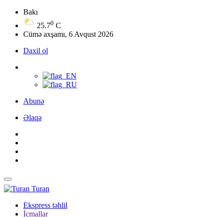
Bakı
0
25.7
C
Cümə axşamı, 6 Avqust 2026
Daxil ol
Abunə
Əlaqə
Turan
Ekspress təhlil
İcmallar