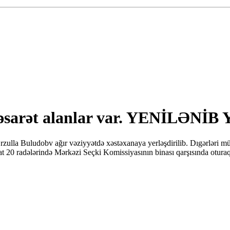
ır xəsarət alanlar var. YENİLƏ
. Ərzulla Buludobv ağır vəziyyətdə xəstəxanaya yerləşdirilib. Dıgərlə
at 20 radələrində Mərkəzi Seçki Komissiyasının binası qarşısında oturaq 