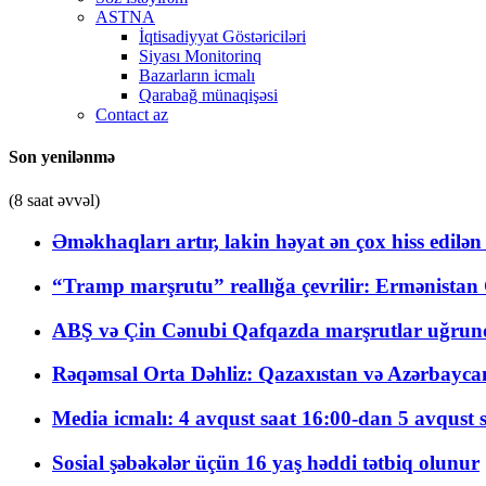
ASTNA
İqtisadiyyat Göstəriciləri
Siyası Monitorinq
Bazarların icmalı
Qarabağ münaqişəsi
Contact az
Son yenilənmə
(8 saat əvvəl)
Əməkhaqları artır, lakin həyat ən çox hiss edilən
“Tramp marşrutu” reallığa çevrilir: Ermənistan C
ABŞ və Çin Cənubi Qafqazda marşrutlar uğrund
Rəqəmsal Orta Dəhliz: Qazaxıstan və Azərbaycan Xə
Media icmalı: 4 avqust saat 16:00-dan 5 avqust 
Sosial şəbəkələr üçün 16 yaş həddi tətbiq olunur