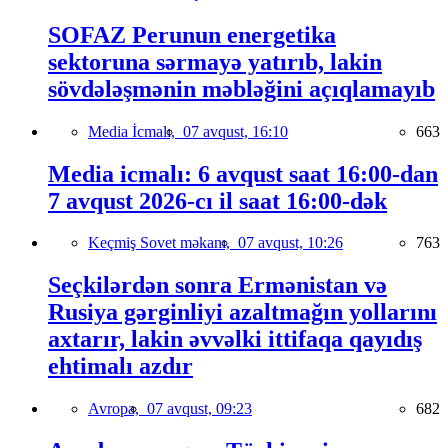
SOFAZ Perunun energetika
sektoruna sərmayə yatırıb, lakin
sövdələşmənin məbləğini açıqlamayıb
Media İcmalı,
07 avqust, 16:10
663
Media icmalı: 6 avqust saat 16:00-dan
7 avqust 2026-cı il saat 16:00-dək
Keçmiş Sovet məkanı,
07 avqust, 10:26
763
Seçkilərdən sonra Ermənistan və
Rusiya gərginliyi azaltmağın yollarını
axtarır, lakin əvvəlki ittifaqa qayıdış
ehtimalı azdır
Avropa,
07 avqust, 09:23
682