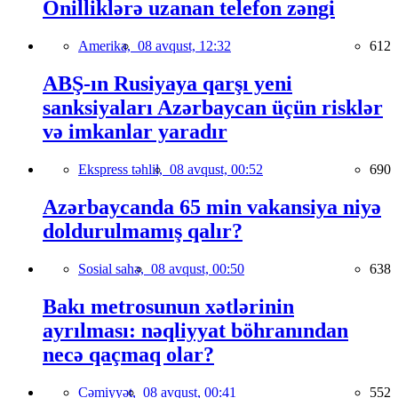
Onilliklərə uzanan telefon zəngi
Amerika,
08 avqust, 12:32
612
ABŞ-ın Rusiyaya qarşı yeni
sanksiyaları Azərbaycan üçün risklər
və imkanlar yaradır
Ekspress təhlil,
08 avqust, 00:52
690
Azərbaycanda 65 min vakansiya niyə
doldurulmamış qalır?
Sosial sahə,
08 avqust, 00:50
638
Bakı metrosunun xətlərinin
ayrılması: nəqliyyat böhranından
necə qaçmaq olar?
Cəmiyyət,
08 avqust, 00:41
552