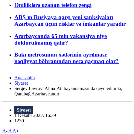
Onilliklərə uzanan telefon zəngi
ABŞ-ın Rusiyaya qarşı yeni sanksiyaları
Azərbaycan üçün risklər və imkanlar yaradır
Azərbaycanda 65 min vakansiya niyə
doldurulmamış qalır?
Bakı metrosunun xətlərinin ayrılması:
nəqliyyat böhranından necə qaçmaq olar?
Ana səhifə
Siyasət
Sergey Lavrov: Alma-Atı bəyannaməsində qeyd edilir ki,
Qarabağ Azərbaycandır
Siyasət
1 Dekabr 2022, 16:39
1230
A-
A
A+