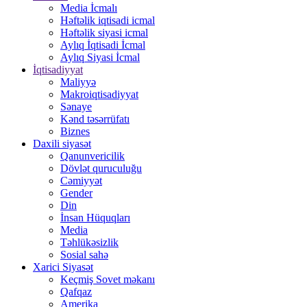
Media İcmalı
Həftəlik iqtisadi icmal
Həftəlik siyasi icmal
Aylıq İqtisadi İcmal
Aylıq Siyasi İcmal
İqtisadiyyat
Maliyyə
Makroiqtisadiyyat
Sənaye
Kənd təsərrüfatı
Biznes
Daxili siyasət
Qanunvericilik
Dövlət quruculuğu
Cəmiyyət
Gender
Din
İnsan Hüquqları
Media
Təhlükəsizlik
Sosial sahə
Xarici Siyasət
Keçmiş Sovet məkanı
Qafqaz
Amerika