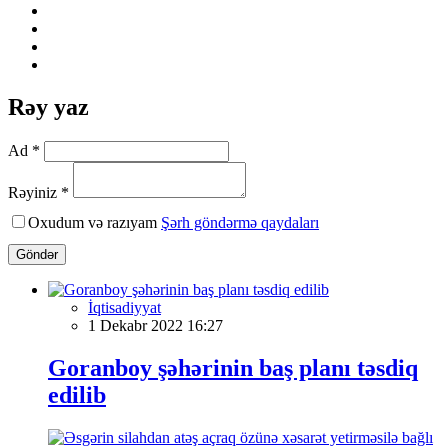
Rəy yaz
Ad *
Rəyiniz *
Oxudum və razıyam
Şərh göndərmə qaydaları
Göndər
İqtisadiyyat
1 Dekabr 2022 16:27
Goranboy şəhərinin baş planı təsdiq
edilib