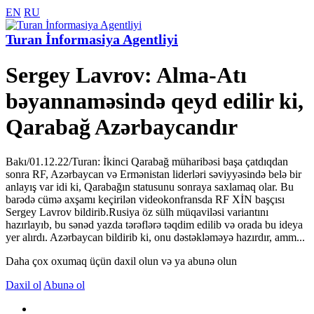
EN
RU
Turan İnformasiya Agentliyi
Sergey Lavrov: Alma-Atı
bəyannaməsində qeyd edilir ki,
Qarabağ Azərbaycandır
Bakı/01.12.22/Turan: İkinci Qarabağ müharibəsi başa çatdıqdan
sonra RF, Azərbaycan və Ermənistan liderləri səviyyəsində belə bir
anlayış var idi ki, Qarabağın statusunu sonraya saxlamaq olar. Bu
barədə cümə axşamı keçirilən videokonfransda RF XİN başçısı
Sergey Lavrov bildirib.Rusiya öz sülh müqaviləsi variantını
hazırlayıb, bu sənəd yazda tərəflərə təqdim edilib və orada bu ideya
yer alırdı. Azərbaycan bildirib ki, onu dəstəkləməyə hazırdır, amm...
Daha çox oxumaq üçün daxil olun və ya abunə olun
Daxil ol
Abunə ol