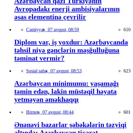
Azərbaycan qazı Türkiyənin
Avropadakı enerji ambisiyalarının
əsas elementinə çevrilir
Cəmiyyət,
07 avqust, 08:59
610
Diplom var, iş yoxdur: Azərbaycanda
təhsil niyə gənclərin məşğulluğuna
təminat vermir?
Sosial sahə,
07 avqust, 08:53
623
Azərbaycan minimumu: yaşamağı
təmin edən, lakin müstəqil həyata
yetməyən əməkhaqqı
Biznes,
07 avqust, 08:44
601
Ənənəvi bazarlar şəbəkələrin təzyiqi
altında: Azərbaycan ticarət