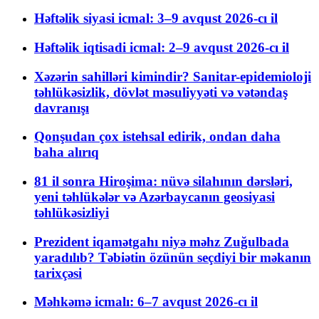
Həftəlik siyasi icmal: 3–9 avqust 2026-cı il
Həftəlik iqtisadi icmal: 2–9 avqust 2026-cı il
Xəzərin sahilləri kimindir? Sanitar-epidemioloji
təhlükəsizlik, dövlət məsuliyyəti və vətəndaş
davranışı
Qonşudan çox istehsal edirik, ondan daha
baha alırıq
81 il sonra Hiroşima: nüvə silahının dərsləri,
yeni təhlükələr və Azərbaycanın geosiyasi
təhlükəsizliyi
Prezident iqamətgahı niyə məhz Zuğulbada
yaradılıb? Təbiətin özünün seçdiyi bir məkanın
tarixçəsi
Məhkəmə icmalı: 6–7 avqust 2026-cı il