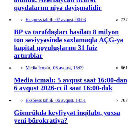
qaydalarını niyə dəyişməlidir
Ekspress təhlil,
07 avqust, 00:03
737
BP və tərəfdaşları hasilatı 8 milyon
ton səviyyəsində saxlamaqla AÇG-yə
kapital qoyuluşlarını 31 faiz
artırıblar
Media İcmalı,
06 avqust, 15:09
661
Media icmalı: 5 avqust saat 16:00-dan
6 avqust 2026-cı il saat 16:00-dək
Ekspress təhlil,
06 avqust, 14:51
707
Gömrükdə keyfiyyət inqilabı, yoxsa
yeni bürokratiya?