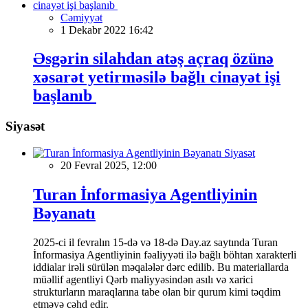
Cəmiyyət
1 Dekabr 2022 16:42
Əsgərin silahdan atəş açraq özünə
xəsarət yetirməsilə bağlı cinayət işi
başlanıb
Siyasət
Siyasət
20 Fevral 2025, 12:00
Turan İnformasiya Agentliyinin
Bəyanatı
2025-ci il fevralın 15-də və 18-də Day.az saytında Turan
İnformasiya Agentliyinin fəaliyyəti ilə bağlı böhtan xarakterli
iddialar irəli sürülən məqalələr dərc edilib. Bu materiallarda
müəllif agentliyi Qərb maliyyəsindən asılı və xarici
strukturların maraqlarına tabe olan bir qurum kimi təqdim
etməyə cəhd edir.