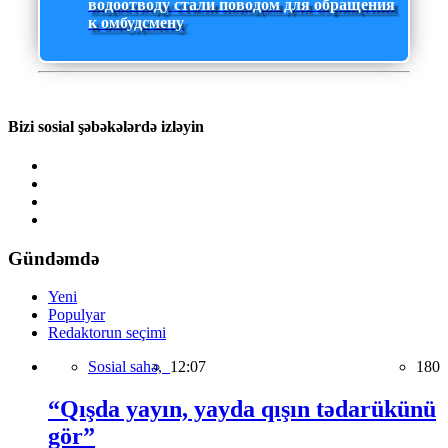
водоотводу стали поводом для обращения
к омбудсмену
Bizi sosial şəbəkələrdə izləyin
Gündəmdə
Yeni
Populyar
Redaktorun seçimi
Sosial sahə,
12:07
180
“Qışda yayın, yayda qışın tədarükünü
gör”