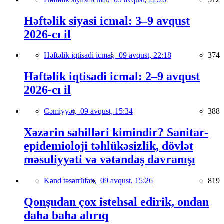
Həftəlik siyasi icmal: 3–9 avqust
2026-cı il
Həftəlik iqtisadi icmal,
09 avqust, 22:18
374
Həftəlik iqtisadi icmal: 2–9 avqust
2026-cı il
Cəmiyyət,
09 avqust, 15:34
388
Xəzərin sahilləri kimindir? Sanitar-
epidemioloji təhlükəsizlik, dövlət
məsuliyyəti və vətəndaş davranışı
Kənd təsərrüfatı,
09 avqust, 15:26
819
Qonşudan çox istehsal edirik, ondan
daha baha alırıq