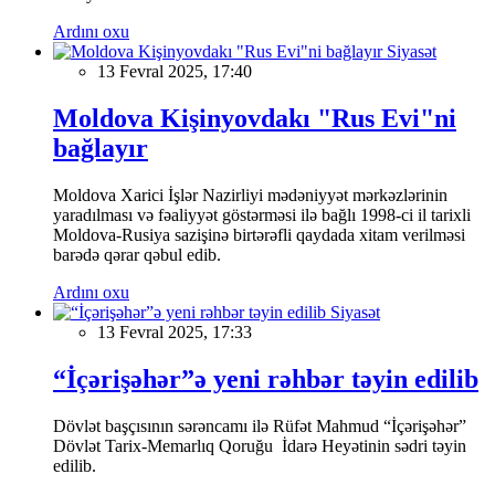
Ardını oxu
Siyasət
13 Fevral 2025, 17:40
Moldova Kişinyovdakı "Rus Evi"ni
bağlayır
Moldova Xarici İşlər Nazirliyi mədəniyyət mərkəzlərinin
yaradılması və fəaliyyət göstərməsi ilə bağlı 1998-ci il tarixli
Moldova-Rusiya sazişinə birtərəfli qaydada xitam verilməsi
barədə qərar qəbul edib.
Ardını oxu
Siyasət
13 Fevral 2025, 17:33
“İçərişəhər”ə yeni rəhbər təyin edilib
Dövlət başçısının sərəncamı ilə Rüfət Mahmud “İçərişəhər”
Dövlət Tarix-Memarlıq Qoruğu İdarə Heyətinin sədri təyin
edilib.