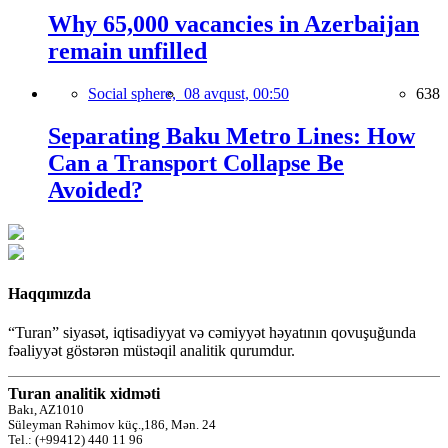
Why 65,000 vacancies in Azerbaijan
remain unfilled
Social sphere,
08 avqust, 00:50
638
Separating Baku Metro Lines: How
Can a Transport Collapse Be
Avoided?
Haqqımızda
“Turan” siyasət, iqtisadiyyat və cəmiyyət həyatının qovuşuğunda
fəaliyyət göstərən müstəqil analitik qurumdur.
Turan analitik xidməti
Bakı, AZ1010
Süleyman Rəhimov küç.,186, Mən. 24
Tel.: (+99412) 440 11 96