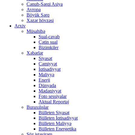
Cənub-Şərqi Asiya
Avropa
Böyük Şərq
Xəzər hövzəsi
Arxiv
Müsahibə
Sual-cavab
Çətin sual
Bizimkiler
Xəbərlər
Siyasət
Cəmiyyət
İqtisadiyyat
Maliyyə
Enerji
Dünyada
Mədəniyyət
Foto sessiyalar
Aktual Reportaj
Buraxılışlar
Bülleten Siyasət
Bülleten İqtisadiyyat
Bülleten Maliyyə
Bülleten Energetika
Söz istəyirəm