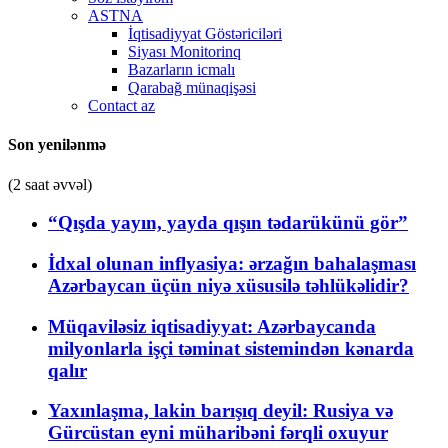
ASTNA
İqtisadiyyat Göstəriciləri
Siyası Monitorinq
Bazarların icmalı
Qarabağ münaqişəsi
Contact az
Son yenilənmə
(2 saat əvvəl)
“Qışda yayın, yayda qışın tədarükünü gör”
İdxal olunan inflyasiya: ərzağın bahalaşması
Azərbaycan üçün niyə xüsusilə təhlükəlidir?
Müqaviləsiz iqtisadiyyat: Azərbaycanda
milyonlarla işçi təminat sistemindən kənarda
qalır
Yaxınlaşma, lakin barışıq deyil: Rusiya və
Gürcüstan eyni müharibəni fərqli oxuyur