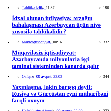
Təhlükəsizlik,
11:37
190
İdxal olunan inflyasiya: ərzağın
bahalaşması Azərbaycan üçün niyə
xüsusilə təhlükəlidir?
Makroiqtisadiyyat,
00:16
332
Müqaviləsiz iqtisadiyyat:
Azərbaycanda milyonlarla işçi
təminat sistemindən kənarda qalır
Qafqaz,
09 avqust, 23:03
344
Yaxınlaşma, lakin barışıq deyil:
Rusiya və Gürcüstan eyni müharibəni
fərqli oxuyur
Həftəlik siyasi icmal,
09 avqust, 22:20
372