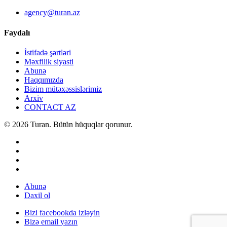
agency@turan.az
Faydalı
İstifadə şərtləri
Məxfilik siyasti
Abunə
Haqqımızda
Bizim mütəxəssislərimiz
Arxiv
CONTACT AZ
© 2026 Turan. Bütün hüquqlar qorunur.
Abunə
Daxil ol
Bizi facebookda izləyin
Bizə email yazın