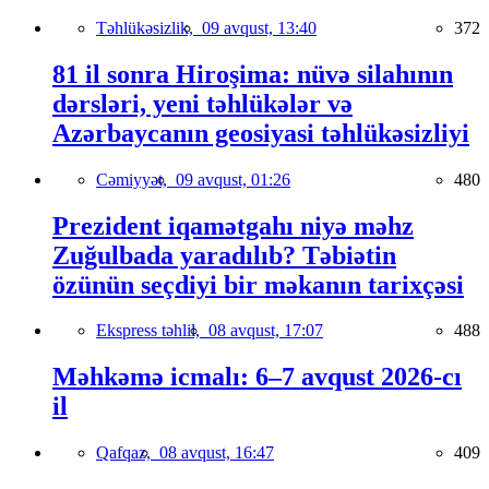
Təhlükəsizlik,
09 avqust, 13:40
372
81 il sonra Hiroşima: nüvə silahının
dərsləri, yeni təhlükələr və
Azərbaycanın geosiyasi təhlükəsizliyi
Cəmiyyət,
09 avqust, 01:26
480
Prezident iqamətgahı niyə məhz
Zuğulbada yaradılıb? Təbiətin
özünün seçdiyi bir məkanın tarixçəsi
Ekspress təhlil,
08 avqust, 17:07
488
Məhkəmə icmalı: 6–7 avqust 2026-cı
il
Qafqaz,
08 avqust, 16:47
409