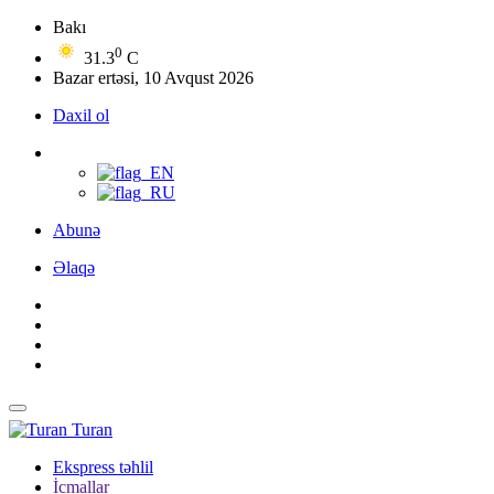
Bakı
0
31.3
C
Bazar ertəsi, 10 Avqust 2026
Daxil ol
Abunə
Əlaqə
Turan
Ekspress təhlil
İcmallar