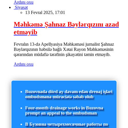
Ardını oxu
Siyasət
13 Fevral 2025, 17:01
Məhkəmə Şahnaz Bəylərqızını azad
etməyib
Fevralın 13-də Apellyasiya Məhkəməsi jurnalist Şahnaz
Bəylərqızının həbsilə bağlı Xətai Rayon Məhkəməsinin
qərarından müdafiə tərəfinin şikayətini təmin etməyib.
Ardını oxu
Buzovnada dörd ay davam edən drenaj işləri
ombudsmana müraciətə səbəb olub
Four-month drainage works in Buzovna
prompt an appeal to the ombudsman
В Бузовна четырехмесячные работы по