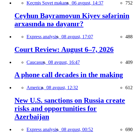
Keçmiş Sovet məkanı,
06 avqust, 14:37
752
Ceyhun Bayramovun Kiyev səfərinin
arxasında nə dayanır?
Express analysis,
08 avqust, 17:07
488
Court Review: August 6–7, 2026
Caucasus,
08 avqust, 16:47
409
A phone call decades in the making
America,
08 avqust, 12:32
612
New U.S. sanctions on Russia create
risks and opportunities for
Azerbaijan
Express analysis,
08 avqust, 00:52
690