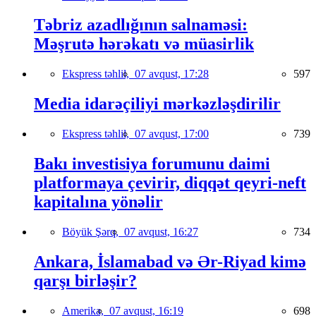
Təbriz azadlığının salnaməsi:
Məşrutə hərəkatı və müasirlik
Ekspress təhlil,
07 avqust, 17:28
597
Media idarəçiliyi mərkəzləşdirilir
Ekspress təhlil,
07 avqust, 17:00
739
Bakı investisiya forumunu daimi
platformaya çevirir, diqqət qeyri-neft
kapitalına yönəlir
Böyük Şərq,
07 avqust, 16:27
734
Ankara, İslamabad və Ər-Riyad kimə
qarşı birləşir?
Amerika,
07 avqust, 16:19
698