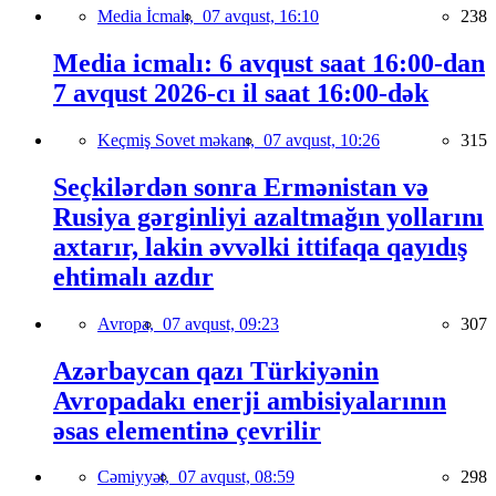
Media İcmalı,
07 avqust, 16:10
238
Media icmalı: 6 avqust saat 16:00-dan
7 avqust 2026-cı il saat 16:00-dək
Keçmiş Sovet məkanı,
07 avqust, 10:26
315
Seçkilərdən sonra Ermənistan və
Rusiya gərginliyi azaltmağın yollarını
axtarır, lakin əvvəlki ittifaqa qayıdış
ehtimalı azdır
Avropa,
07 avqust, 09:23
307
Azərbaycan qazı Türkiyənin
Avropadakı enerji ambisiyalarının
əsas elementinə çevrilir
Cəmiyyət,
07 avqust, 08:59
298