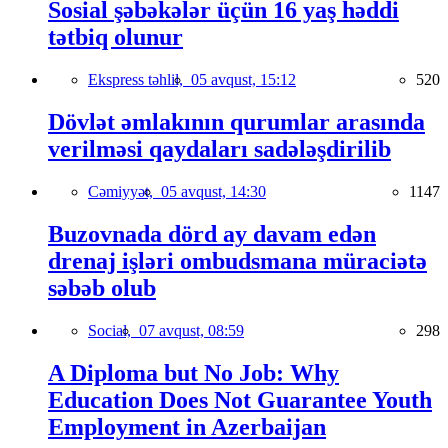
Sosial şəbəkələr üçün 16 yaş həddi
tətbiq olunur
Ekspress təhlil,
05 avqust, 15:12
520
Dövlət əmlakının qurumlar arasında
verilməsi qaydaları sadələşdirilib
Cəmiyyət,
05 avqust, 14:30
1147
Buzovnada dörd ay davam edən
drenaj işləri ombudsmana müraciətə
səbəb olub
Social,
07 avqust, 08:59
298
A Diploma but No Job: Why
Education Does Not Guarantee Youth
Employment in Azerbaijan