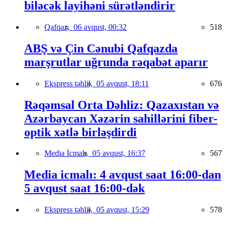
biləcək layihəni sürətləndirir
Qafqaz,
06 avqust, 00:32
518
ABŞ və Çin Cənubi Qafqazda
marşrutlar uğrunda rəqabət aparır
Ekspress təhlil,
05 avqust, 18:11
676
Rəqəmsal Orta Dəhliz: Qazaxıstan və
Azərbaycan Xəzərin sahillərini fiber-
optik xətlə birləşdirdi
Media İcmalı,
05 avqust, 16:37
567
Media icmalı: 4 avqust saat 16:00-dan
5 avqust saat 16:00-dək
Ekspress təhlil,
05 avqust, 15:29
578