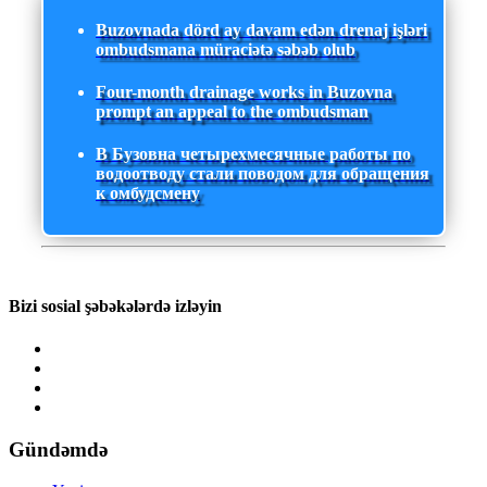
Buzovnada dörd ay davam edən drenaj işləri
ombudsmana müraciətə səbəb olub
Four-month drainage works in Buzovna
prompt an appeal to the ombudsman
В Бузовна четырехмесячные работы по
водоотводу стали поводом для обращения
к омбудсмену
Bizi sosial şəbəkələrdə izləyin
Gündəmdə