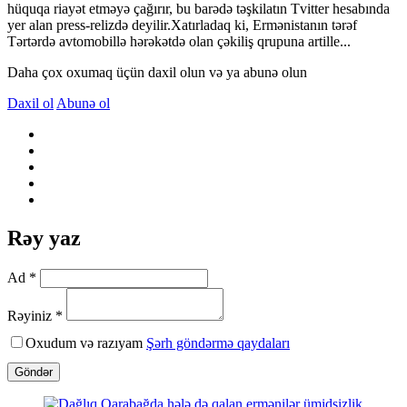
hüquqa riayət etməyə çağırır, bu barədə təşkilatın Tvitter hesabında
yer alan press-relizdə deyilir.Xatırladaq ki, Ermənistanın tərəf
Tərtərdə avtomobillə hərəkətdə olan çəkiliş qrupuna artille...
Daha çox oxumaq üçün daxil olun və ya abunə olun
Daxil ol
Abunə ol
Rəy yaz
Ad *
Rəyiniz *
Oxudum və razıyam
Şərh göndərmə qaydaları
Göndər