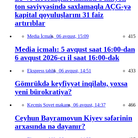
ton səviyyəsində saxlamaqla AÇG-yə
kapital qoyuluşlarını 31 faiz
artırıblar
Media İcmalı,
06 avqust, 15:09
415
Media icmalı: 5 avqust saat 16:00-dan
6 avqust 2026-cı il saat 16:00-dək
Ekspress təhlil,
06 avqust, 14:51
433
Gömrükdə keyfiyyət inqilabı, yoxsa
yeni bürokratiya?
Keçmiş Sovet məkanı,
06 avqust, 14:37
466
Ceyhun Bayramovun Kiyev səfərinin
arxasında nə dayanır?