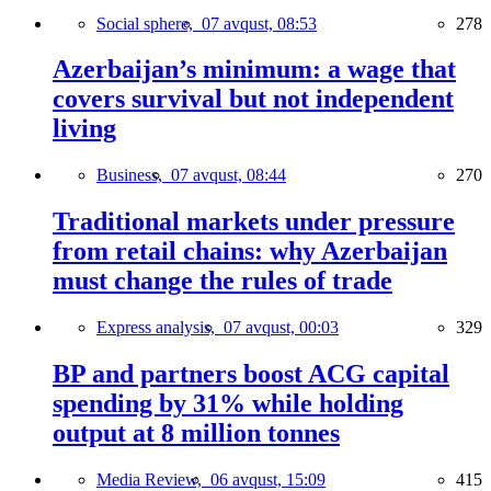
Social sphere,
07 avqust, 08:53
278
Azerbaijan’s minimum: a wage that
covers survival but not independent
living
Business,
07 avqust, 08:44
270
Traditional markets under pressure
from retail chains: why Azerbaijan
must change the rules of trade
Express analysis,
07 avqust, 00:03
329
BP and partners boost ACG capital
spending by 31% while holding
output at 8 million tonnes
Media Review,
06 avqust, 15:09
415