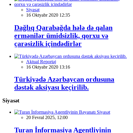
Siyasət
16 Oktyabr 2020 12:35
Dağlıq Qarabağda hələ də qalan
ermənilər ümidsizlik, qorxu və
çarəsizlik içindədirlər
Aktual Reportaj
16 Oktyabr 2020 13:16
Türkiyədə Azərbaycan ordusuna
dəstək aksiyası keçirilib.
Siyasət
Siyasət
20 Fevral 2025, 12:00
Turan İnformasiya Agentliyinin