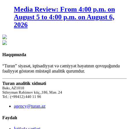
Media Review: From 4:00 p.m. on
August 5 to 4:00 p.m. on August 6,
2026
Haqqımızda
“Turan” siyasət, iqtisadiyyat və cəmiyyət həyatının qovuşuğunda
fəaliyyət göstərən müstəqil analitik qurumdur.
Turan analitik xidməti
Bakı, AZ1010
Süleyman Rəhimov küç.,186, Mən. 24
Tel.: (+99412) 440 11 96
agency@turan.az
Faydalı
İstifadə şərtləri