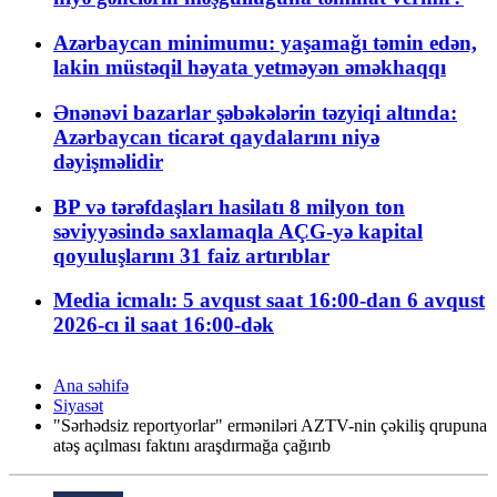
Azərbaycan minimumu: yaşamağı təmin edən,
lakin müstəqil həyata yetməyən əməkhaqqı
Ənənəvi bazarlar şəbəkələrin təzyiqi altında:
Azərbaycan ticarət qaydalarını niyə
dəyişməlidir
BP və tərəfdaşları hasilatı 8 milyon ton
səviyyəsində saxlamaqla AÇG-yə kapital
qoyuluşlarını 31 faiz artırıblar
Media icmalı: 5 avqust saat 16:00-dan 6 avqust
2026-cı il saat 16:00-dək
Ana səhifə
Siyasət
"Sərhədsiz reportyorlar" erməniləri AZTV-nin çəkiliş qrupuna
atəş açılması faktını araşdırmağa çağırıb