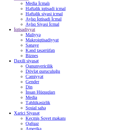
Media İcmalı
Həftəlik iqtisadi icmal
Həftəlik siyasi icmal
Aylıq İqtisadi İcmal
Aylıq Siyasi İcmal
İqtisadiyyat
Maliyyə
Makroiqtisadiyyat
Sənaye
Kənd təsərrüfatı
Biznes
Daxili siyasət
Qanunvericilik
Dövlət quruculuğu
Cəmiyyət
Gender
Din
İnsan Hüquqları
Media
Təhlükəsizlik
Sosial sahə
Xarici Siyasət
Keçmiş Sovet məkanı
Qafqaz
Amerika