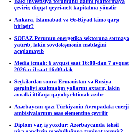
Bakı investisiya forumunu daimi platformaya
çevirir, diqqət qeyri-neft kapitalına yönəlir
Ankara, İslamabad və Ər-Riyad kimə qarşı
birləşir?
SOFAZ Perunun energetika sektoruna sərmayə
yatırıb, lakin sövdələşmənin məbləğini
açıqlamayıb
Media icmalı: 6 avqust saat 16:00-dan 7 avqust
2026-cı il saat 16:00-dək
Seçkilərdən sonra Ermənistan və Rusiya
gərginliyi azaltmağın yollarını axtarır, lakin
əvvəlki ittifaqa qayıdış ehtimalı azdır
Azərbaycan qazı Türkiyənin Avropadakı enerji
ambisiyalarının əsas elementinə çevrilir
Diplom var, iş yoxdur: Azərbaycanda təhsil
niyə gənclərin məşğulluğuna təminat vermir?