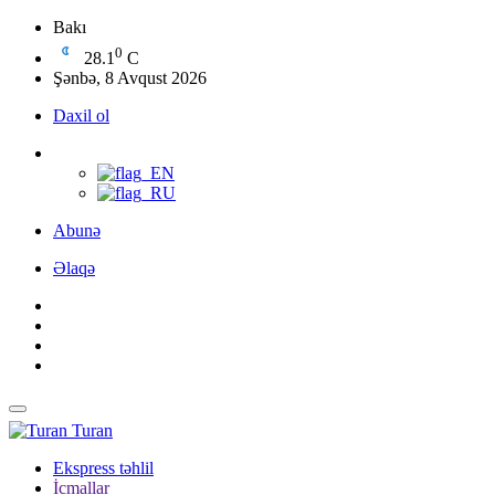
Bakı
0
28.1
C
Şənbə, 8 Avqust 2026
Daxil ol
Abunə
Əlaqə
Turan
Ekspress təhlil
İcmallar