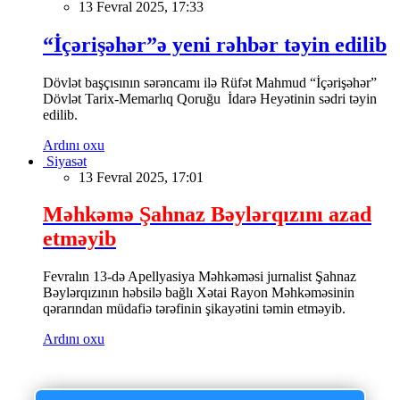
13 Fevral 2025, 17:33
“İçərişəhər”ə yeni rəhbər təyin edilib
Dövlət başçısının sərəncamı ilə Rüfət Mahmud “İçərişəhər”
Dövlət Tarix-Memarlıq Qoruğu İdarə Heyətinin sədri təyin
edilib.
Ardını oxu
Siyasət
13 Fevral 2025, 17:01
Məhkəmə Şahnaz Bəylərqızını azad
etməyib
Fevralın 13-də Apellyasiya Məhkəməsi jurnalist Şahnaz
Bəylərqızının həbsilə bağlı Xətai Rayon Məhkəməsinin
qərarından müdafiə tərəfinin şikayətini təmin etməyib.
Ardını oxu