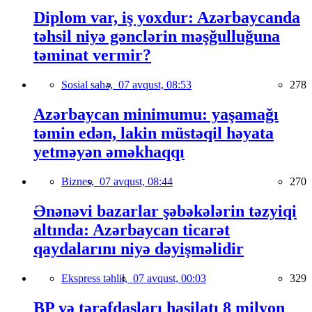
Diplom var, iş yoxdur: Azərbaycanda
təhsil niyə gənclərin məşğulluğuna
təminat vermir?
Sosial sahə,
07 avqust, 08:53
278
Azərbaycan minimumu: yaşamağı
təmin edən, lakin müstəqil həyata
yetməyən əməkhaqqı
Biznes,
07 avqust, 08:44
270
Ənənəvi bazarlar şəbəkələrin təzyiqi
altında: Azərbaycan ticarət
qaydalarını niyə dəyişməlidir
Ekspress təhlil,
07 avqust, 00:03
329
BP və tərəfdaşları hasilatı 8 milyon