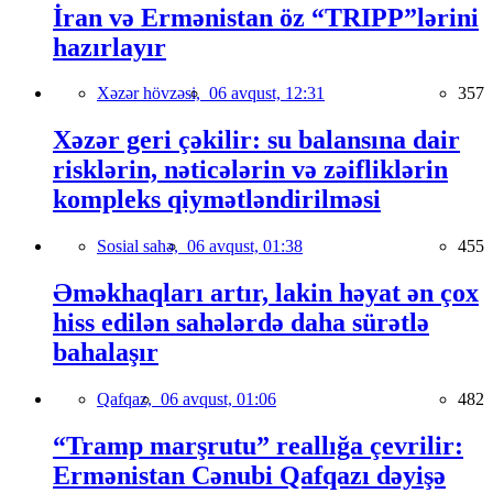
İran və Ermənistan öz “TRIPP”lərini
hazırlayır
Xəzər hövzəsi,
06 avqust, 12:31
357
Xəzər geri çəkilir: su balansına dair
risklərin, nəticələrin və zəifliklərin
kompleks qiymətləndirilməsi
Sosial sahə,
06 avqust, 01:38
455
Əməkhaqları artır, lakin həyat ən çox
hiss edilən sahələrdə daha sürətlə
bahalaşır
Qafqaz,
06 avqust, 01:06
482
“Tramp marşrutu” reallığa çevrilir:
Ermənistan Cənubi Qafqazı dəyişə