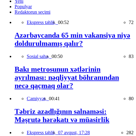
Yeni
Populyar
Redaktorun seçimi
Ekspress təhlil,
00:52
72
Azərbaycanda 65 min vakansiya niyə
doldurulmamış qalır?
Sosial sahə,
00:50
83
Bakı metrosunun xətlərinin
ayrılması: nəqliyyat böhranından
necə qaçmaq olar?
Cəmiyyət,
00:41
80
Təbriz azadlığının salnaməsi:
Məşrutə hərəkatı və müasirlik
Ekspress təhlil,
07 avqust, 17:28
282