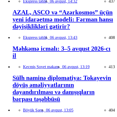
Ekspress təhlil,
06 avqust, 14:32
437
AZAL, ASCO və “Azərkosmos” üçün
yeni idarəetmə modeli: Fərman hansı
dəyişiklikləri gətirir?
Ekspress təhlil,
06 avqust, 13:43
408
Məhkəmə icmalı: 3–5 avqust 2026-cı
il
Keçmiş Sovet məkanı,
06 avqust, 13:19
413
Sülh naminə diplomatiya: Tokayevin
döyüş əməliyyatlarının
dayandırılması və danışıqların
bərpası təşəbbüsü
Böyük Şərq,
06 avqust, 13:05
404