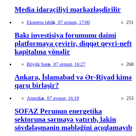
Media idarəçiliyi mərkəzləşdirilir
Ekspress təhlil,
07 avqust, 17:00
251
Bakı investisiya forumunu daimi
platformaya çevirir, diqqət qeyri-neft
kapitalına yönəlir
Böyük Şərq,
07 avqust, 16:27
268
Ankara, İslamabad və Ər-Riyad kimə
qarşı birləşir?
Amerika,
07 avqust, 16:19
253
SOFAZ Perunun energetika
sektoruna sərmayə yatırıb, lakin
sövdələşmənin məbləğini açıqlamayıb