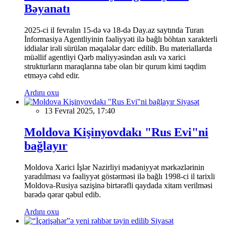
Bəyanatı
2025-ci il fevralın 15-də və 18-də Day.az saytında Turan
İnformasiya Agentliyinin fəaliyyəti ilə bağlı böhtan xarakterli
iddialar irəli sürülən məqalələr dərc edilib. Bu materiallarda
müəllif agentliyi Qərb maliyyəsindən asılı və xarici
strukturların maraqlarına tabe olan bir qurum kimi təqdim
etməyə cəhd edir.
Ardını oxu
Siyasət
13 Fevral 2025, 17:40
Moldova Kişinyovdakı "Rus Evi"ni
bağlayır
Moldova Xarici İşlər Nazirliyi mədəniyyət mərkəzlərinin
yaradılması və fəaliyyət göstərməsi ilə bağlı 1998-ci il tarixli
Moldova-Rusiya sazişinə birtərəfli qaydada xitam verilməsi
barədə qərar qəbul edib.
Ardını oxu
Siyasət