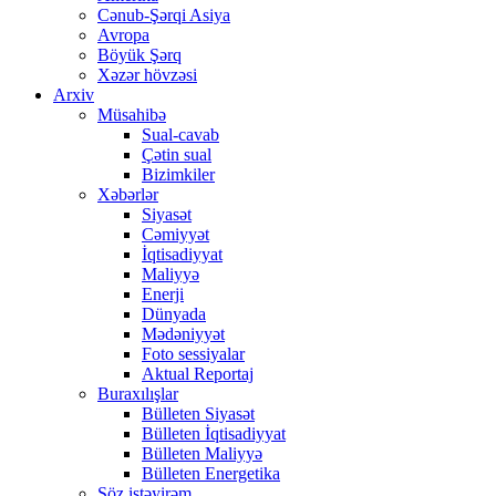
Cənub-Şərqi Asiya
Avropa
Böyük Şərq
Xəzər hövzəsi
Arxiv
Müsahibə
Sual-cavab
Çətin sual
Bizimkiler
Xəbərlər
Siyasət
Cəmiyyət
İqtisadiyyat
Maliyyə
Enerji
Dünyada
Mədəniyyət
Foto sessiyalar
Aktual Reportaj
Buraxılışlar
Bülleten Siyasət
Bülleten İqtisadiyyat
Bülleten Maliyyə
Bülleten Energetika
Söz istəyirəm