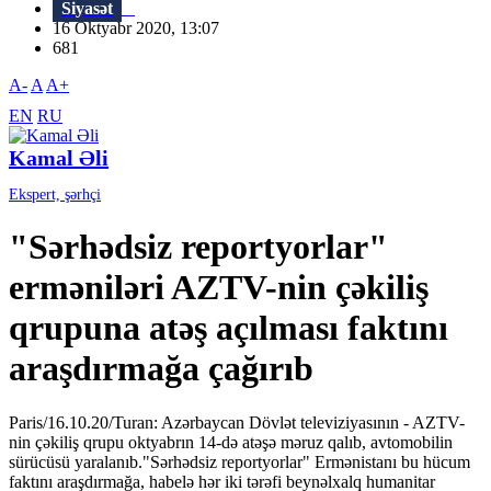
Siyasət
16 Oktyabr 2020, 13:07
681
A-
A
A+
EN
RU
Kamal Əli
Ekspert, şərhçi
"Sərhədsiz reportyorlar"
erməniləri AZTV-nin çəkiliş
qrupuna atəş açılması faktını
araşdırmağa çağırıb
Paris/16.10.20/Turan: Azərbaycan Dövlət televiziyasının - AZTV-
nin çəkiliş qrupu oktyabrın 14-də atəşə məruz qalıb, avtomobilin
sürücüsü yaralanıb."Sərhədsiz reportyorlar" Ermənistanı bu hücum
faktını araşdırmağa, habelə hər iki tərəfi beynəlxalq humanitar