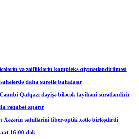
ticələrin və zəifliklərin kompleks qiymətləndirilməsi
 sahələrdə daha sürətlə bahalaşır
ənubi Qafqazı dəyişə biləcək layihəni sürətləndirir
a rəqabət aparır
zərin sahillərini fiber-optik xətlə birləşdirdi
saat 16:00-dək