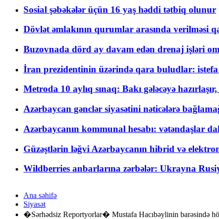
Sosial şəbəkələr üçün 16 yaş həddi tətbiq olunur
Dövlət əmlakının qurumlar arasında verilməsi qay
Buzovnada dörd ay davam edən drenaj işləri o
İran prezidentinin üzərində qara buludlar: istef
Metroda 10 aylıq sınaq: Bakı gələcəyə hazırlaşı
Azərbaycan gənclər siyasətini nəticələrə bağlamağ
Azərbaycanın kommunal hesabı: vətəndaşlar daha ç
Güzəştlərin ləğvi Azərbaycanın hibrid və elektro
Wildberries anbarlarına zərbələr: Ukrayna Rusiya
Ana səhifə
Siyasət
�Sərhədsiz Reportyorlar� Mustafa Hacıbəylinin barəsində hö