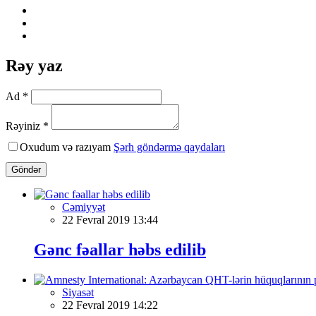
Rəy yaz
Ad *
Rəyiniz *
Oxudum və razıyam
Şərh göndərmə qaydaları
Göndər
Cəmiyyət
22 Fevral 2019 13:44
Gənc fəallar həbs edilib
Siyasət
22 Fevral 2019 14:22