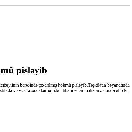
mü pisləyib
cıbəylinin barəsində çıxarılmış hökmü pisləyib.Təşkilatın bəyanatında
stifadə və vəzifə saxtakarlığında ittiham edən məhkəmə qərara alıb ki,