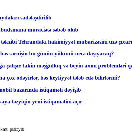
daları sadələşdirilib
mbudsmana müraciətə səbəb olub
a təkzibi Tehrandakı hakimiyyət mübarizəsini üzə çıxarı
r, bəs sərnişin bu günün yükünü necə daşıyacaq?
a çalışır, lakin məşğulluq və beyin axını problemləri qa
ox ödəyirlər, bəs keyfiyyət tələb edə bilirlərmi?
mobil bazarında istiqaməti dəyişib
ya təzyiqin yeni istiqamətini açır
kmü pisləyib