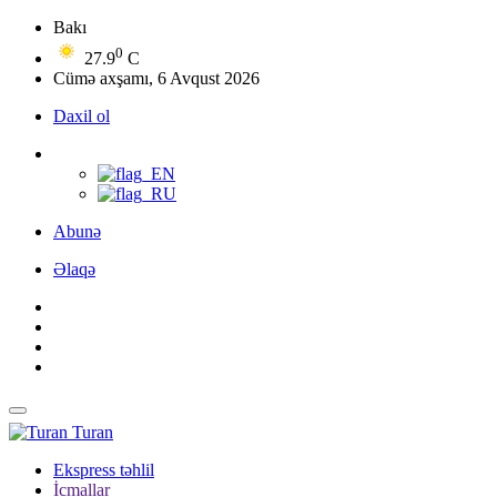
Bakı
0
27.9
C
Cümə axşamı, 6 Avqust 2026
Daxil ol
Abunə
Əlaqə
Turan
Ekspress təhlil
İcmallar