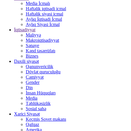
Media İcmalı
Həftəlik iqtisadi icmal
Həftəlik siyasi icmal
Aylıq İqtisadi İcmal
Aylıq Siyasi İcmal
İqtisadiyyat
Maliyyə
Makroiqtisadiyyat
Sənaye
Kənd təsərrüfatı
Biznes
Daxili siyasət
Qanunvericilik
Dövlət quruculuğu
Cəmiyyət
Gender
Din
İnsan Hüquqları
Media
Təhlükəsizlik
Sosial sahə
Xarici Siyasət
Keçmiş Sovet məkanı
Qafqaz
Amerika