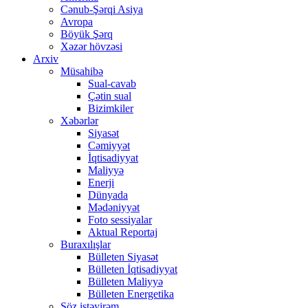
Cənub-Şərqi Asiya
Avropa
Böyük Şərq
Xəzər hövzəsi
Arxiv
Müsahibə
Sual-cavab
Çətin sual
Bizimkiler
Xəbərlər
Siyasət
Cəmiyyət
İqtisadiyyat
Maliyyə
Enerji
Dünyada
Mədəniyyət
Foto sessiyalar
Aktual Reportaj
Buraxılışlar
Bülleten Siyasət
Bülleten İqtisadiyyat
Bülleten Maliyyə
Bülleten Energetika
Söz istəyirəm