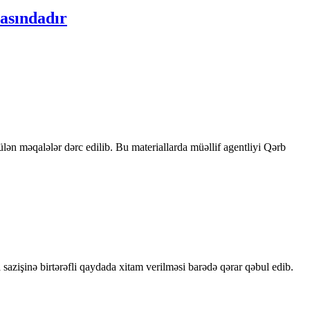
asındadır
rülən məqalələr dərc edilib. Bu materiallarda müəllif agentliyi Qərb
sazişinə birtərəfli qaydada xitam verilməsi barədə qərar qəbul edib.