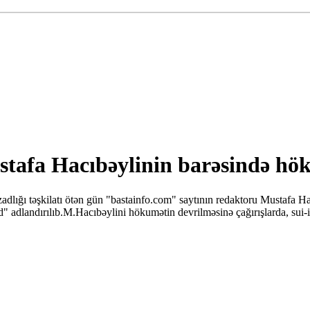
afa Hacıbəylinin barəsində hök
dlığı təşkilatı ötən gün "bastainfo.com" saytının redaktoru Mustafa Ha
" adlandırılıb.M.Hacıbəylini hökumətin devrilməsinə çağırışlarda, sui-i