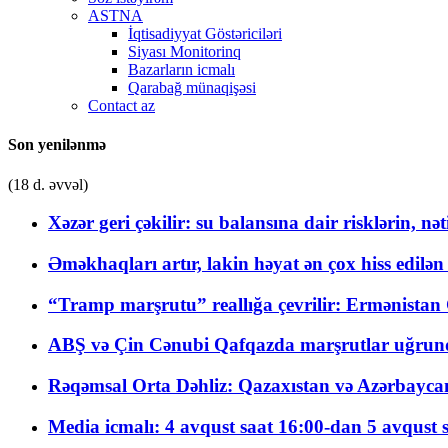
ASTNA
İqtisadiyyat Göstəriciləri
Siyası Monitorinq
Bazarların icmalı
Qarabağ münaqişəsi
Contact az
Son yenilənmə
(18 d. əvvəl)
Xəzər geri çəkilir: su balansına dair risklərin, nə
Əməkhaqları artır, lakin həyat ən çox hiss edilən
“Tramp marşrutu” reallığa çevrilir: Ermənistan C
ABŞ və Çin Cənubi Qafqazda marşrutlar uğrund
Rəqəmsal Orta Dəhliz: Qazaxıstan və Azərbaycan Xə
Media icmalı: 4 avqust saat 16:00-dan 5 avqust 