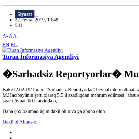
Siyasət
22 Fevral 2019, 13:48
583
A-
A
A+
EN
RU
Turan İnformasiya Agentliyi
�Sərhədsiz Reportyorlar� Must
Bakı/22.02.19/Turan: "Sərhədsiz Reportyorlar" beynəlxalq mətbuat aza
M.Hacıbəylinin şərti olaraq 5,5 il azadlıqdan məhrum edilməsi "absurd
əgər növbəti iki il ərzində o,...
Daha çox oxumaq üçün daxil olun və ya abunə olun
Daxil ol
Abunə ol