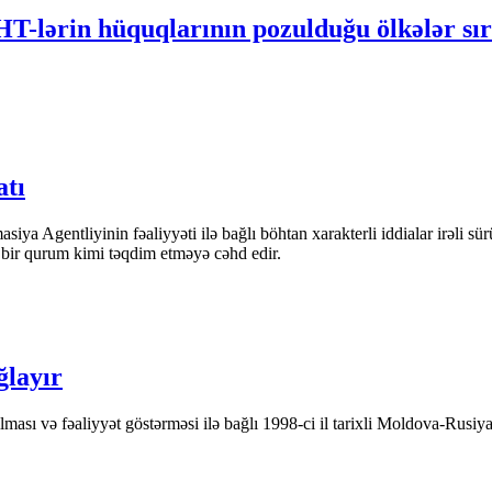
T-lərin hüquqlarının pozulduğu ölkələr sır
atı
iya Agentliyinin fəaliyyəti ilə bağlı böhtan xarakterli iddialar irəli sü
n bir qurum kimi təqdim etməyə cəhd edir.
ğlayır
ası və fəaliyyət göstərməsi ilə bağlı 1998-ci il tarixli Moldova-Rusiya 