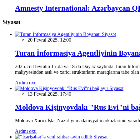
Amnesty International: Azərbaycan QH
Siyasət
Siyasət
20 Fevral 2025, 12:00
Turan İnformasiya Agentliyinin Bəyan
2025-ci il fevralın 15-də və 18-də Day.az saytında Turan İnformas
maliyyəsindən asılı və xarici strukturların maraqlarına tabe ola
Ardını oxu
Siyasət
13 Fevral 2025, 17:40
Moldova Kişinyovdakı "Rus Evi"ni ba
Moldova Xarici İşlər Nazirliyi mədəniyyət mərkəzlərinin yaradılm
Ardını oxu
Siyasət