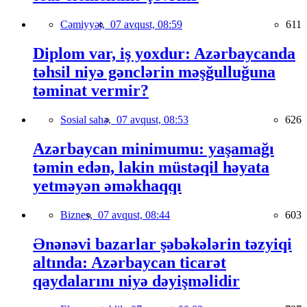
Cəmiyyət,
07 avqust, 08:59
611
Diplom var, iş yoxdur: Azərbaycanda
təhsil niyə gənclərin məşğulluğuna
təminat vermir?
Sosial sahə,
07 avqust, 08:53
626
Azərbaycan minimumu: yaşamağı
təmin edən, lakin müstəqil həyata
yetməyən əməkhaqqı
Biznes,
07 avqust, 08:44
603
Ənənəvi bazarlar şəbəkələrin təzyiqi
altında: Azərbaycan ticarət
qaydalarını niyə dəyişməlidir