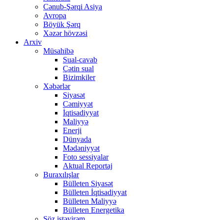
Cənub-Şərqi Asiya
Avropa
Böyük Şərq
Xəzər hövzəsi
Arxiv
Müsahibə
Sual-cavab
Çətin sual
Bizimkiler
Xəbərlər
Siyasət
Cəmiyyət
İqtisadiyyat
Maliyyə
Enerji
Dünyada
Mədəniyyət
Foto sessiyalar
Aktual Reportaj
Buraxılışlar
Bülleten Siyasət
Bülleten İqtisadiyyat
Bülleten Maliyyə
Bülleten Energetika
Söz istəyirəm