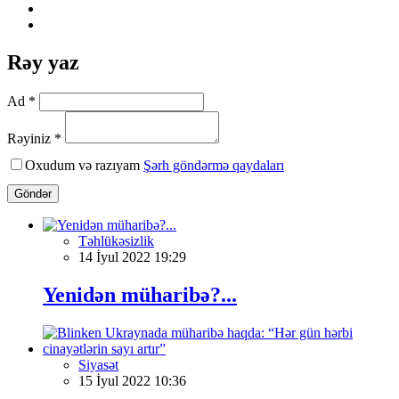
Rəy yaz
Ad *
Rəyiniz *
Oxudum və razıyam
Şərh göndərmə qaydaları
Göndər
Təhlükəsizlik
14 İyul 2022 19:29
Yenidən müharibə?...
Siyasət
15 İyul 2022 10:36