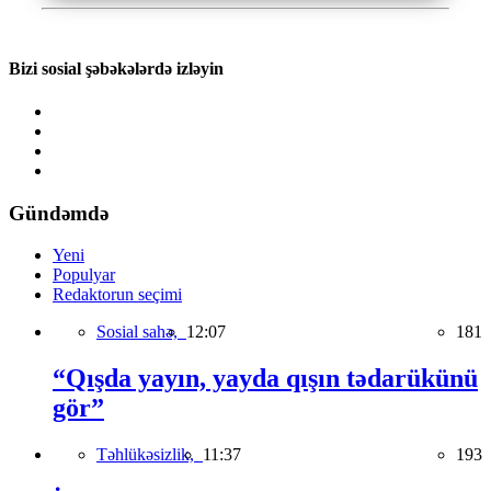
Bizi sosial şəbəkələrdə izləyin
Gündəmdə
Yeni
Populyar
Redaktorun seçimi
Sosial sahə,
12:07
181
“Qışda yayın, yayda qışın tədarükünü
gör”
Təhlükəsizlik,
11:37
193