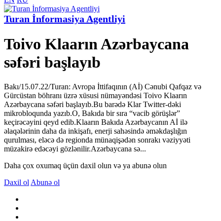
Turan İnformasiya Agentliyi
Toivo Klaarın Azərbaycana
səfəri başlayıb
Bakı/15.07.22/Turan: Avropa İttifaqının (Aİ) Cənubi Qafqaz və
Gürcüstan böhranı üzrə xüsusi nümayəndəsi Toivo Klaarın
Azərbaycana səfəri başlayıb.Bu barədə Klar Twitter-dəki
mikrobloqunda yazıb.O, Bakıda bir sıra “vacib görüşlər”
keçirəcəyini qeyd edib.Klaarın Bakıda Azərbaycanın Aİ ilə
əlaqələrinin daha da inkişafı, enerji sahəsində əməkdaşlığın
qurulması, eləcə də regionda münaqişədən sonrakı vəziyyəti
müzakirə edəcəyi gözlənilir.Azərbaycana sə...
Daha çox oxumaq üçün daxil olun və ya abunə olun
Daxil ol
Abunə ol