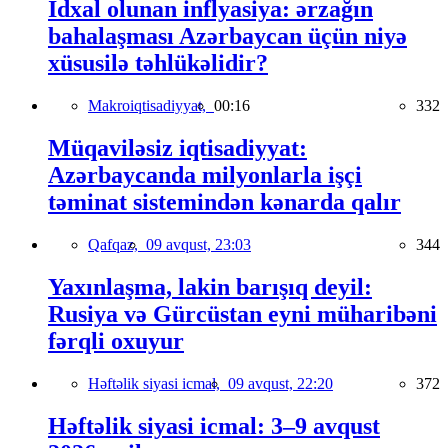
İdxal olunan inflyasiya: ərzağın
bahalaşması Azərbaycan üçün niyə
xüsusilə təhlükəlidir?
Makroiqtisadiyyat,
00:16
332
Müqaviləsiz iqtisadiyyat:
Azərbaycanda milyonlarla işçi
təminat sistemindən kənarda qalır
Qafqaz,
09 avqust, 23:03
344
Yaxınlaşma, lakin barışıq deyil:
Rusiya və Gürcüstan eyni müharibəni
fərqli oxuyur
Həftəlik siyasi icmal,
09 avqust, 22:20
372
Həftəlik siyasi icmal: 3–9 avqust