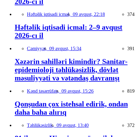
2026-cı il
Həftəlik iqtisadi icmal,
09 avqust, 22:18
374
Həftəlik iqtisadi icmal: 2–9 avqust
2026-cı il
Cəmiyyət,
09 avqust, 15:34
391
Xəzərin sahilləri kimindir? Sanitar-
epidemioloji təhlükəsizlik, dövlət
məsuliyyəti və vətəndaş davranışı
Kənd təsərrüfatı,
09 avqust, 15:26
819
Qonşudan çox istehsal edirik, ondan
daha baha alırıq
Təhlükəsizlik,
09 avqust, 13:40
372