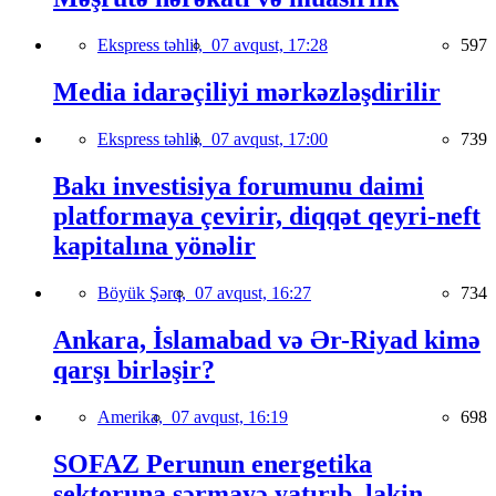
Ekspress təhlil,
07 avqust, 17:28
597
Media idarəçiliyi mərkəzləşdirilir
Ekspress təhlil,
07 avqust, 17:00
739
Bakı investisiya forumunu daimi
platformaya çevirir, diqqət qeyri-neft
kapitalına yönəlir
Böyük Şərq,
07 avqust, 16:27
734
Ankara, İslamabad və Ər-Riyad kimə
qarşı birləşir?
Amerika,
07 avqust, 16:19
698
SOFAZ Perunun energetika
sektoruna sərmayə yatırıb, lakin