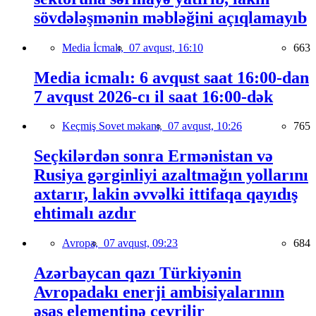
sövdələşmənin məbləğini açıqlamayıb
Media İcmalı,
07 avqust, 16:10
663
Media icmalı: 6 avqust saat 16:00-dan
7 avqust 2026-cı il saat 16:00-dək
Keçmiş Sovet məkanı,
07 avqust, 10:26
765
Seçkilərdən sonra Ermənistan və
Rusiya gərginliyi azaltmağın yollarını
axtarır, lakin əvvəlki ittifaqa qayıdış
ehtimalı azdır
Avropa,
07 avqust, 09:23
684
Azərbaycan qazı Türkiyənin
Avropadakı enerji ambisiyalarının
əsas elementinə çevrilir