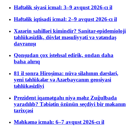
Həftəlik siyasi icmal: 3–9 avqust 2026-cı il
Həftəlik iqtisadi icmal: 2–9 avqust 2026-cı il
Xəzərin sahilləri kimindir? Sanitar-epidemioloji
təhlükəsizlik, dövlət məsuliyyəti və vətəndaş
davranışı
Qonşudan çox istehsal edirik, ondan daha
baha alırıq
81 il sonra Hiroşima: nüvə silahının dərsləri,
yeni təhlükələr və Azərbaycanın geosiyasi
təhlükəsizliyi
Prezident iqamətgahı niyə məhz Zuğulbada
yaradılıb? Təbiətin özünün seçdiyi bir məkanın
tarixçəsi
Məhkəmə icmalı: 6–7 avqust 2026-cı il