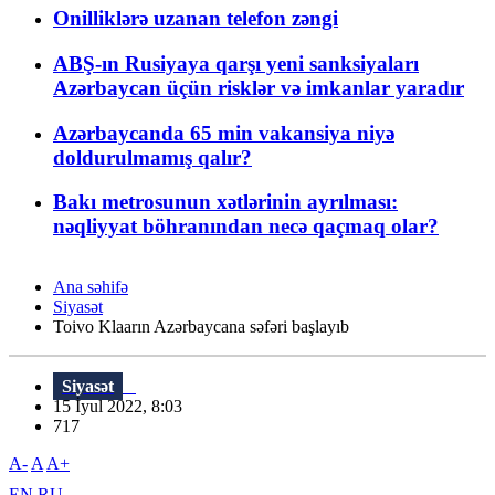
Onilliklərə uzanan telefon zəngi
ABŞ-ın Rusiyaya qarşı yeni sanksiyaları
Azərbaycan üçün risklər və imkanlar yaradır
Azərbaycanda 65 min vakansiya niyə
doldurulmamış qalır?
Bakı metrosunun xətlərinin ayrılması:
nəqliyyat böhranından necə qaçmaq olar?
Ana səhifə
Siyasət
Toivo Klaarın Azərbaycana səfəri başlayıb
Siyasət
15 İyul 2022, 8:03
717
A-
A
A+
EN
RU