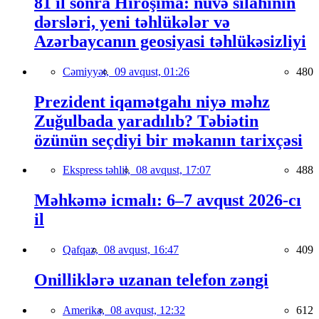
81 il sonra Hiroşima: nüvə silahının
dərsləri, yeni təhlükələr və
Azərbaycanın geosiyasi təhlükəsizliyi
Cəmiyyət,
09 avqust, 01:26
480
Prezident iqamətgahı niyə məhz
Zuğulbada yaradılıb? Təbiətin
özünün seçdiyi bir məkanın tarixçəsi
Ekspress təhlil,
08 avqust, 17:07
488
Məhkəmə icmalı: 6–7 avqust 2026-cı
il
Qafqaz,
08 avqust, 16:47
409
Onilliklərə uzanan telefon zəngi
Amerika,
08 avqust, 12:32
612