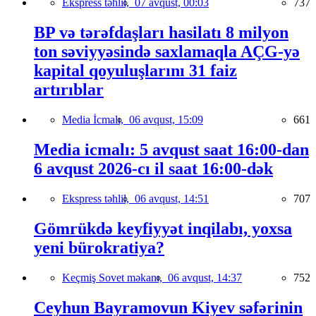
Ekspress təhlil,
07 avqust, 00:03
737
BP və tərəfdaşları hasilatı 8 milyon
ton səviyyəsində saxlamaqla AÇG-yə
kapital qoyuluşlarını 31 faiz
artırıblar
Media İcmalı,
06 avqust, 15:09
661
Media icmalı: 5 avqust saat 16:00-dan
6 avqust 2026-cı il saat 16:00-dək
Ekspress təhlil,
06 avqust, 14:51
707
Gömrükdə keyfiyyət inqilabı, yoxsa
yeni bürokratiya?
Keçmiş Sovet məkanı,
06 avqust, 14:37
752
Ceyhun Bayramovun Kiyev səfərinin