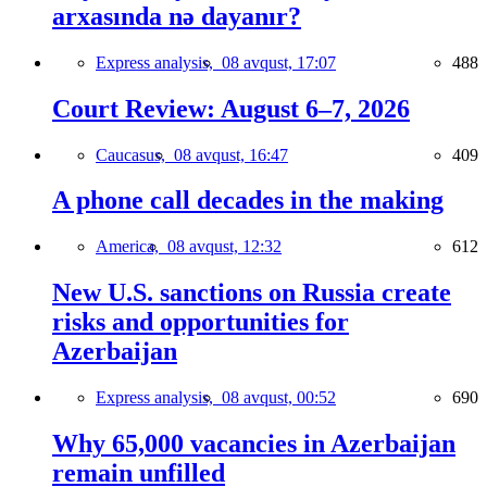
arxasında nə dayanır?
Express analysis,
08 avqust, 17:07
488
Court Review: August 6–7, 2026
Caucasus,
08 avqust, 16:47
409
A phone call decades in the making
America,
08 avqust, 12:32
612
New U.S. sanctions on Russia create
risks and opportunities for
Azerbaijan
Express analysis,
08 avqust, 00:52
690
Why 65,000 vacancies in Azerbaijan
remain unfilled