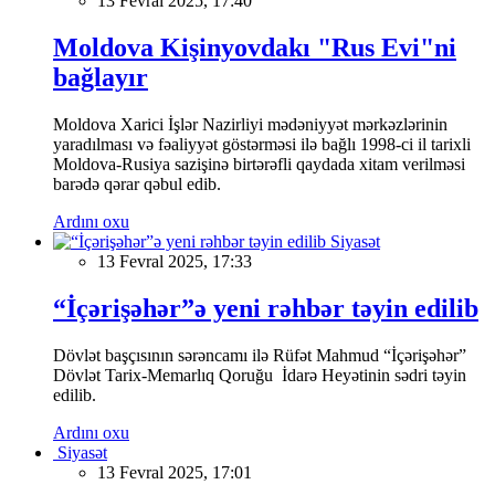
13 Fevral 2025, 17:40
Moldova Kişinyovdakı "Rus Evi"ni
bağlayır
Moldova Xarici İşlər Nazirliyi mədəniyyət mərkəzlərinin
yaradılması və fəaliyyət göstərməsi ilə bağlı 1998-ci il tarixli
Moldova-Rusiya sazişinə birtərəfli qaydada xitam verilməsi
barədə qərar qəbul edib.
Ardını oxu
Siyasət
13 Fevral 2025, 17:33
“İçərişəhər”ə yeni rəhbər təyin edilib
Dövlət başçısının sərəncamı ilə Rüfət Mahmud “İçərişəhər”
Dövlət Tarix-Memarlıq Qoruğu İdarə Heyətinin sədri təyin
edilib.
Ardını oxu
Siyasət
13 Fevral 2025, 17:01