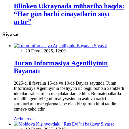
Blinken Ukraynada müharibə haqda:
“Hər gün hərbi cinayətlərin sayı
artır”
Siyasət
Siyasət
20 Fevral 2025, 12:00
Turan İnformasiya Agentliyinin
Bəyanatı
2025-ci il fevralın 15-də və 18-də Day.az saytında Turan
İnformasiya Agentliyinin fəaliyyəti ilə bağlı böhtan xarakterli
iddialar irəli sürülən məqalələr dərc edilib. Bu materiallarda
müəllif agentliyi Qərb maliyyəsindən asılı və xarici
strukturların maraqlarına tabe olan bir qurum kimi təqdim
etməyə cəhd edir.
Ardını oxu
Siyasət