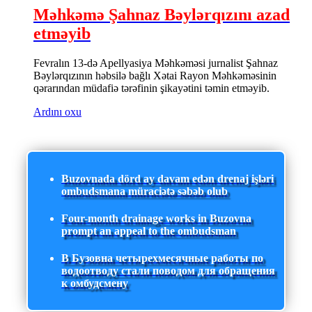
Məhkəmə Şahnaz Bəylərqızını azad
etməyib
Fevralın 13-də Apellyasiya Məhkəməsi jurnalist Şahnaz
Bəylərqızının həbsilə bağlı Xətai Rayon Məhkəməsinin
qərarından müdafiə tərəfinin şikayətini təmin etməyib.
Ardını oxu
Buzovnada dörd ay davam edən drenaj işləri
ombudsmana müraciətə səbəb olub
Four-month drainage works in Buzovna
prompt an appeal to the ombudsman
В Бузовна четырехмесячные работы по
водоотводу стали поводом для обращения
к омбудсмену