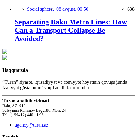
Social sphere,
08 avqust, 00:50
638
Separating Baku Metro Lines: How
Can a Transport Collapse Be
Avoided?
Haqqımızda
“Turan” siyasət, iqtisadiyyat və cəmiyyət həyatının qovuşuğunda
fəaliyyət göstərən müstəqil analitik qurumdur.
Turan analitik xidməti
Bakı, AZ1010
Süleyman Rəhimov küç.,186, Mən. 24
Tel.: (+99412) 440 11 96
agency@turan.az