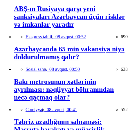
ABŞ-ın Rusiyaya qarşı yeni
sanksiyaları Azərbaycan üçün risklər
və imkanlar yaradır
Ekspress təhlil,
08 avqust, 00:52
690
Azərbaycanda 65 min vakansiya niyə
doldurulmamış qalır?
Sosial sahə,
08 avqust, 00:50
638
Bakı metrosunun xətlərinin
ayrılması: nəqliyyat böhranından
necə qaçmaq olar?
Cəmiyyət,
08 avqust, 00:41
552
Təbriz azadlığının salnaməsi:
Məşrutə hərəkatı və müasirlik