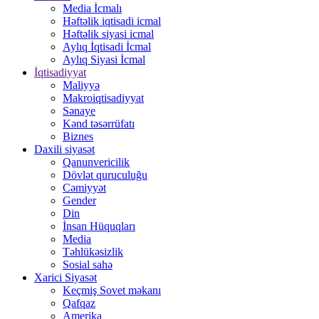
Media İcmalı
Həftəlik iqtisadi icmal
Həftəlik siyasi icmal
Aylıq İqtisadi İcmal
Aylıq Siyasi İcmal
İqtisadiyyat
Maliyyə
Makroiqtisadiyyat
Sənaye
Kənd təsərrüfatı
Biznes
Daxili siyasət
Qanunvericilik
Dövlət quruculuğu
Cəmiyyət
Gender
Din
İnsan Hüquqları
Media
Təhlükəsizlik
Sosial sahə
Xarici Siyasət
Keçmiş Sovet məkanı
Qafqaz
Amerika