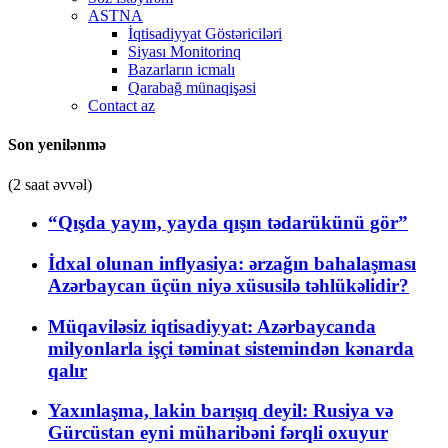
ASTNA
İqtisadiyyat Göstəriciləri
Siyası Monitorinq
Bazarların icmalı
Qarabağ münaqişəsi
Contact az
Son yenilənmə
(2 saat əvvəl)
“Qışda yayın, yayda qışın tədarükünü gör”
İdxal olunan inflyasiya: ərzağın bahalaşması
Azərbaycan üçün niyə xüsusilə təhlükəlidir?
Müqaviləsiz iqtisadiyyat: Azərbaycanda
milyonlarla işçi təminat sistemindən kənarda
qalır
Yaxınlaşma, lakin barışıq deyil: Rusiya və
Gürcüstan eyni müharibəni fərqli oxuyur