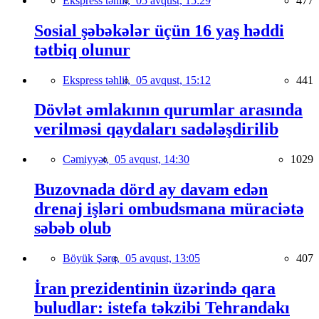
Ekspress təhlil,
05 avqust, 15:29
477
Sosial şəbəkələr üçün 16 yaş həddi
tətbiq olunur
Ekspress təhlil,
05 avqust, 15:12
441
Dövlət əmlakının qurumlar arasında
verilməsi qaydaları sadələşdirilib
Cəmiyyət,
05 avqust, 14:30
1029
Buzovnada dörd ay davam edən
drenaj işləri ombudsmana müraciətə
səbəb olub
Böyük Şərq,
05 avqust, 13:05
407
İran prezidentinin üzərində qara
buludlar: istefa təkzibi Tehrandakı