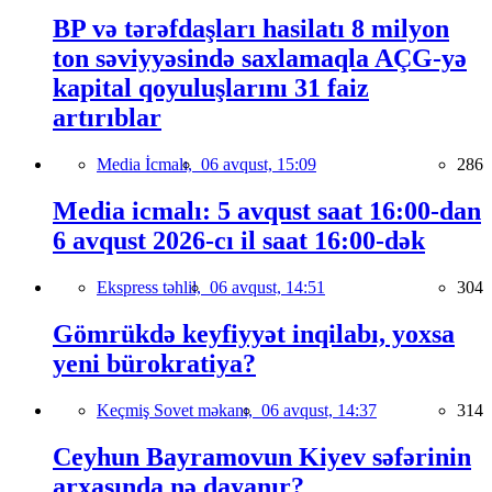
BP və tərəfdaşları hasilatı 8 milyon
ton səviyyəsində saxlamaqla AÇG-yə
kapital qoyuluşlarını 31 faiz
artırıblar
Media İcmalı,
06 avqust, 15:09
286
Media icmalı: 5 avqust saat 16:00-dan
6 avqust 2026-cı il saat 16:00-dək
Ekspress təhlil,
06 avqust, 14:51
304
Gömrükdə keyfiyyət inqilabı, yoxsa
yeni bürokratiya?
Keçmiş Sovet məkanı,
06 avqust, 14:37
314
Ceyhun Bayramovun Kiyev səfərinin
arxasında nə dayanır?