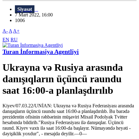
Siyasət
7 Mart 2022, 16:00
1006
A-
A
A+
EN
RU
Turan İnformasiya Agentliyi
Ukrayna və Rusiya arasında
danışıqların üçüncü raundu
saat 16:00-a planlaşdırılıb
Kiyev/07.03.22/UNİAN: Ukrayna və Rusiya Federasiyası arasında
danışıqların üçüncü raundu saat 16:00-a planlaşdırılıb. Bu barədə
prezidentin ofisinin rəhbərinin müşaviri Mixail Podolyak Tvitter
hesabında bildirib."Rusiya Federasiyası ilə danışıqlar. Üçüncü
raund. Kiyev vaxtı ilə saat 16:00-da başlayır. Nümayəndə heyəti -
dəyişiklik yoxdur", - mesajda deyilir.—0—