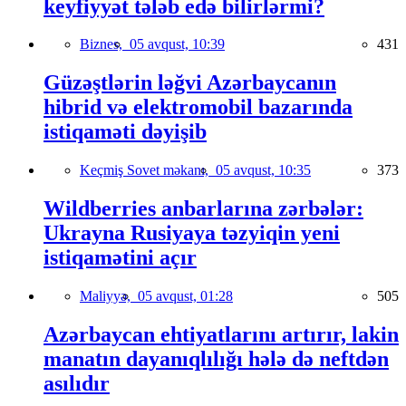
keyfiyyət tələb edə bilirlərmi?
Biznes,
05 avqust, 10:39
431
Güzəştlərin ləğvi Azərbaycanın
hibrid və elektromobil bazarında
istiqaməti dəyişib
Keçmiş Sovet məkanı,
05 avqust, 10:35
373
Wildberries anbarlarına zərbələr:
Ukrayna Rusiyaya təzyiqin yeni
istiqamətini açır
Maliyyə,
05 avqust, 01:28
505
Azərbaycan ehtiyatlarını artırır, lakin
manatın dayanıqlılığı hələ də neftdən
asılıdır