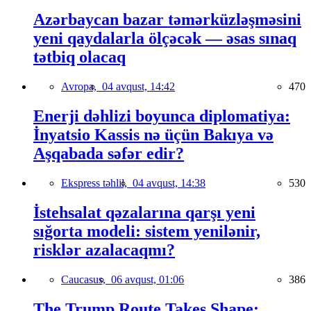
Azərbaycan bazar təmərküzləşməsini
yeni qaydalarla ölçəcək — əsas sınaq
tətbiq olacaq
Avropa,
04 avqust, 14:42
470
Enerji dəhlizi boyunca diplomatiya:
İnyatsio Kassis nə üçün Bakıya və
Aşqabada səfər edir?
Ekspress təhlil,
04 avqust, 14:38
530
İstehsalat qəzalarına qarşı yeni
sığorta modeli: sistem yenilənir,
risklər azalacaqmı?
Caucasus,
06 avqust, 01:06
386
The Trump Route Takes Shape: