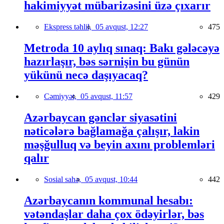
hakimiyyət mübarizəsini üzə çıxarır
Ekspress təhlil,
05 avqust, 12:27
475
Metroda 10 aylıq sınaq: Bakı gələcəyə
hazırlaşır, bəs sərnişin bu günün
yükünü necə daşıyacaq?
Cəmiyyət,
05 avqust, 11:57
429
Azərbaycan gənclər siyasətini
nəticələrə bağlamağa çalışır, lakin
məşğulluq və beyin axını problemləri
qalır
Sosial sahə,
05 avqust, 10:44
442
Azərbaycanın kommunal hesabı:
vətəndaşlar daha çox ödəyirlər, bəs