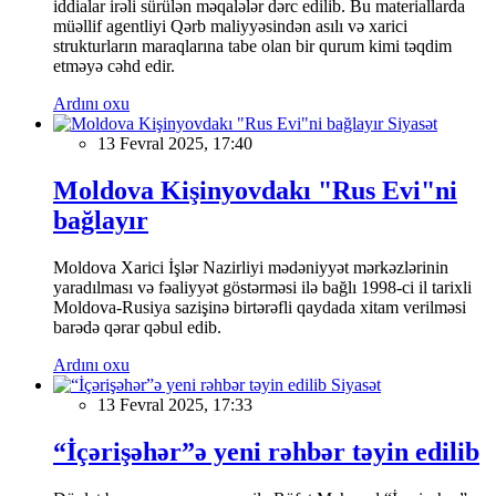
iddialar irəli sürülən məqalələr dərc edilib. Bu materiallarda
müəllif agentliyi Qərb maliyyəsindən asılı və xarici
strukturların maraqlarına tabe olan bir qurum kimi təqdim
etməyə cəhd edir.
Ardını oxu
Siyasət
13 Fevral 2025, 17:40
Moldova Kişinyovdakı "Rus Evi"ni
bağlayır
Moldova Xarici İşlər Nazirliyi mədəniyyət mərkəzlərinin
yaradılması və fəaliyyət göstərməsi ilə bağlı 1998-ci il tarixli
Moldova-Rusiya sazişinə birtərəfli qaydada xitam verilməsi
barədə qərar qəbul edib.
Ardını oxu
Siyasət
13 Fevral 2025, 17:33
“İçərişəhər”ə yeni rəhbər təyin edilib