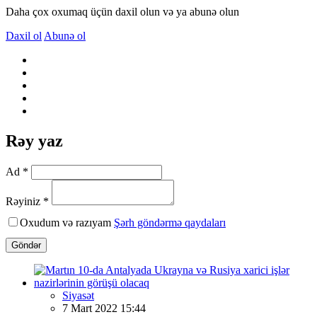
Daha çox oxumaq üçün daxil olun və ya abunə olun
Daxil ol
Abunə ol
Rəy yaz
Ad *
Rəyiniz *
Oxudum və razıyam
Şərh göndərmə qaydaları
Göndər
Siyasət
7 Mart 2022 15:44