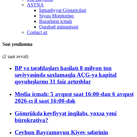
ASTNA
İqtisadiyyat Göstəriciləri
Siyası Monitorinq
Bazarların icmalı
Qarabağ münaqişəsi
Contact az
Son yenilənmə
(2 saat əvvəl)
BP və tərəfdaşları hasilatı 8 milyon ton
səviyyəsində saxlamaqla AÇG-yə kapital
qoyuluşlarını 31 faiz artırıblar
Media icmalı: 5 avqust saat 16:00-dan 6 avqust
2026-cı il saat 16:00-dək
Gömrükdə keyfiyyət inqilabı, yoxsa yeni
bürokratiya?
Ceyhun Bayramovun Kiyev səfərinin