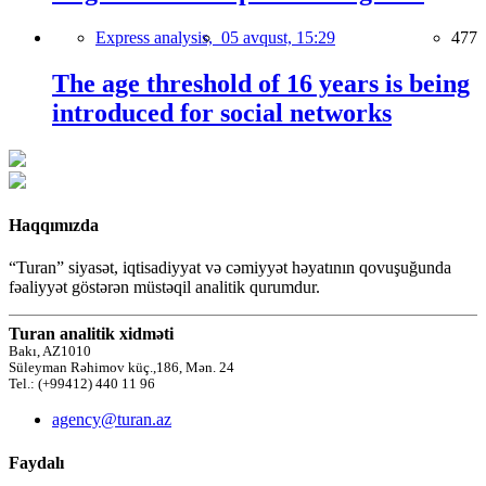
Express analysis,
05 avqust, 15:29
477
The age threshold of 16 years is being
introduced for social networks
Haqqımızda
“Turan” siyasət, iqtisadiyyat və cəmiyyət həyatının qovuşuğunda
fəaliyyət göstərən müstəqil analitik qurumdur.
Turan analitik xidməti
Bakı, AZ1010
Süleyman Rəhimov küç.,186, Mən. 24
Tel.: (+99412) 440 11 96
agency@turan.az
Faydalı