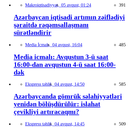
Makroiqtisadiyyat,
05 avqust, 01:24
391
Azərbaycan iqtisadi artımın zəiflədiyi
şəraitdə rəqəmsallaşmanı
sürətləndirir
Media İcmalı,
04 avqust, 16:04
485
Media icmalı: Avqustun 3-ü saat
16:00-dan avqustun 4-ü saat 16:00-
dək
Ekspress təhlil,
04 avqust, 14:50
585
Azərbaycanda gömrük səlahiyyətləri
yenidən bölüşdürülür: islahat
çevikliyi artıracaqmı?
Ekspress təhlil,
04 avqust, 14:45
509