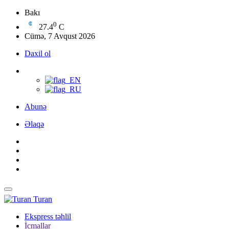
Bakı
0
27.4
C
Cümə, 7 Avqust 2026
Daxil ol
Abunə
Əlaqə
Turan
Ekspress təhlil
İcmallar