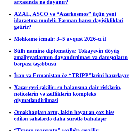
arxasında nə dayanır?
AZAL, ASCO və “Azərkosmos” üçün yeni
idarəetmə modeli: Fərman hansı dəyişiklikləri
gətirir?
Məhkəmə icmalı: 3–5 avqust 2026-cı il
Sülh naminə diplomatiya: Tokayevin döyüş
əməliyyatlarının dayandırılması və danışıqların
bərpası təşəbbüsü
İran və Ermənistan öz “TRIPP”lərini hazırlayır
Xəzər geri çəkilir: su balansına dair risklərin,
nəticələrin və zəifliklərin kompleks
qiymətləndirilməsi
Əməkhaqları artır, lakin həyat ən çox hiss
edilən sahələrdə daha sürətlə bahalaşır
“Tramp marşrutu” reallığa çevrilir: