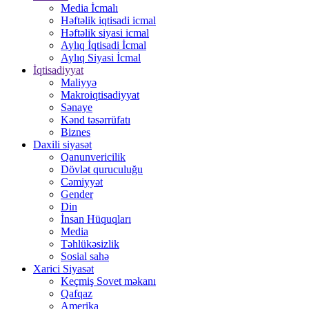
Media İcmalı
Həftəlik iqtisadi icmal
Həftəlik siyasi icmal
Aylıq İqtisadi İcmal
Aylıq Siyasi İcmal
İqtisadiyyat
Maliyyə
Makroiqtisadiyyat
Sənaye
Kənd təsərrüfatı
Biznes
Daxili siyasət
Qanunvericilik
Dövlət quruculuğu
Cəmiyyət
Gender
Din
İnsan Hüquqları
Media
Təhlükəsizlik
Sosial sahə
Xarici Siyasət
Keçmiş Sovet məkanı
Qafqaz
Amerika