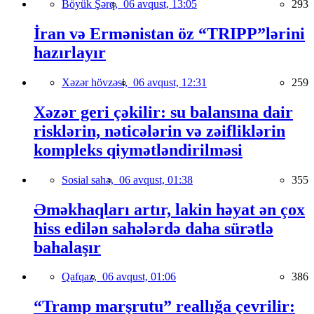
Böyük Şərq,
06 avqust, 13:05
293
İran və Ermənistan öz “TRIPP”lərini
hazırlayır
Xəzər hövzəsi,
06 avqust, 12:31
259
Xəzər geri çəkilir: su balansına dair
risklərin, nəticələrin və zəifliklərin
kompleks qiymətləndirilməsi
Sosial sahə,
06 avqust, 01:38
355
Əməkhaqları artır, lakin həyat ən çox
hiss edilən sahələrdə daha sürətlə
bahalaşır
Qafqaz,
06 avqust, 01:06
386
“Tramp marşrutu” reallığa çevrilir: