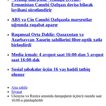
Ermənistan Cənubi Qafqazı dəyişə biləcək
layihəni sürətləndirir
ABŞ və Çin Cənubi Qafqazda marşrutlar
uğrunda rəqabət aparır
Rəqəmsal Orta Dəhliz: Qazaxıstan və
Azərbaycan Xəzərin sahillərini fiber-optik xətlə
birləşdirdi
Media icmalı: 4 avqust saat 16:00-dan 5 avqust
saat 16:00-dək
Sosial şəbəkələr üçün 16 yaş həddi tətbiq
olunur
Ana səhifə
Siyasət
Ukrayna və Rusiya arasında danışıqların üçüncü raundu saat
16:00-a planlaşdırılıb