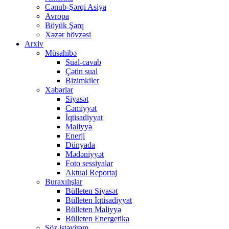
Cənub-Şərqi Asiya
Avropa
Böyük Şərq
Xəzər hövzəsi
Arxiv
Müsahibə
Sual-cavab
Çətin sual
Bizimkiler
Xəbərlər
Siyasət
Cəmiyyət
İqtisadiyyat
Maliyyə
Enerji
Dünyada
Mədəniyyət
Foto sessiyalar
Aktual Reportaj
Buraxılışlar
Bülleten Siyasət
Bülleten İqtisadiyyat
Bülleten Maliyyə
Bülleten Energetika
Söz istəyirəm