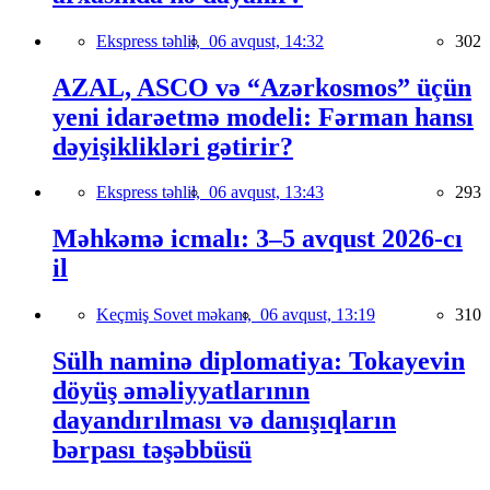
Ekspress təhlil,
06 avqust, 14:32
302
AZAL, ASCO və “Azərkosmos” üçün
yeni idarəetmə modeli: Fərman hansı
dəyişiklikləri gətirir?
Ekspress təhlil,
06 avqust, 13:43
293
Məhkəmə icmalı: 3–5 avqust 2026-cı
il
Keçmiş Sovet məkanı,
06 avqust, 13:19
310
Sülh naminə diplomatiya: Tokayevin
döyüş əməliyyatlarının
dayandırılması və danışıqların
bərpası təşəbbüsü