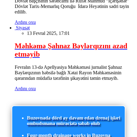
Dövlət başçısının sərəncamı ilə Rüfət Mahmud “İçərişəhər”
Dövlət Tarix-Memarlıq Qoruğu İdarə Heyətinin sədri təyin
edilib.
Ardını oxu
Siyasət
13 Fevral 2025, 17:01
Məhkəmə Şahnaz Bəylərqızını azad
etməyib
Fevralın 13-də Apellyasiya Məhkəməsi jurnalist Şahnaz
Bəylərqızının həbsilə bağlı Xətai Rayon Məhkəməsinin
qərarından müdafiə tərəfinin şikayətini təmin etməyib.
Ardını oxu
Buzovnada dörd ay davam edən drenaj işləri
ombudsmana müraciətə səbəb olub
Four-month drainage works in Buzovna