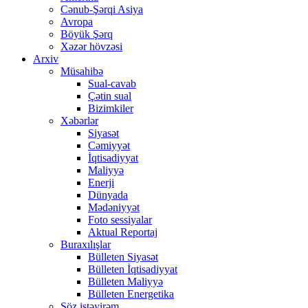
Cənub-Şərqi Asiya
Avropa
Böyük Şərq
Xəzər hövzəsi
Arxiv
Müsahibə
Sual-cavab
Çətin sual
Bizimkiler
Xəbərlər
Siyasət
Cəmiyyət
İqtisadiyyat
Maliyyə
Enerji
Dünyada
Mədəniyyət
Foto sessiyalar
Aktual Reportaj
Buraxılışlar
Bülleten Siyasət
Bülleten İqtisadiyyat
Bülleten Maliyyə
Bülleten Energetika
Söz istəyirəm