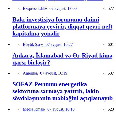
Ekspress təhlil,
07 avqust, 17:00
577
Bakı investisiya forumunu daimi
platformaya çevirir, diqqət qeyri-neft
kapitalına yönəlir
Böyük Şərq,
07 avqust, 16:27
601
Ankara, İslamabad və Ər-Riyad kimə
qarşı birləşir?
Amerika,
07 avqust, 16:19
537
SOFAZ Perunun energetika
sektoruna sərmayə yatırıb, lakin
sövdələşmənin məbləğini açıqlamayıb
Media İcmalı,
07 avqust, 16:10
523