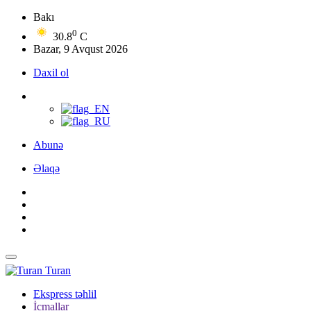
Bakı
0
30.8
C
Bazar, 9 Avqust 2026
Daxil ol
Abunə
Əlaqə
Turan
Ekspress təhlil
İcmallar