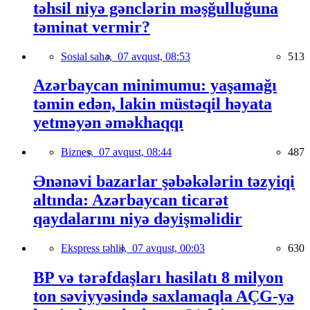
təhsil niyə gənclərin məşğulluğuna
təminat vermir?
Sosial sahə,
07 avqust, 08:53
513
Azərbaycan minimumu: yaşamağı
təmin edən, lakin müstəqil həyata
yetməyən əməkhaqqı
Biznes,
07 avqust, 08:44
487
Ənənəvi bazarlar şəbəkələrin təzyiqi
altında: Azərbaycan ticarət
qaydalarını niyə dəyişməlidir
Ekspress təhlil,
07 avqust, 00:03
630
BP və tərəfdaşları hasilatı 8 milyon
ton səviyyəsində saxlamaqla AÇG-yə