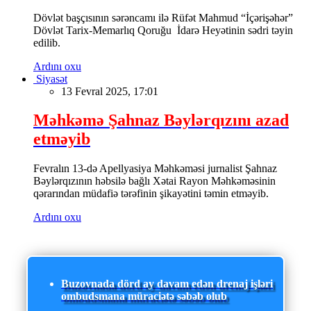
Dövlət başçısının sərəncamı ilə Rüfət Mahmud “İçərişəhər”
Dövlət Tarix-Memarlıq Qoruğu İdarə Heyətinin sədri təyin
edilib.
Ardını oxu
Siyasət
13 Fevral 2025, 17:01
Məhkəmə Şahnaz Bəylərqızını azad
etməyib
Fevralın 13-də Apellyasiya Məhkəməsi jurnalist Şahnaz
Bəylərqızının həbsilə bağlı Xətai Rayon Məhkəməsinin
qərarından müdafiə tərəfinin şikayətini təmin etməyib.
Ardını oxu
Buzovnada dörd ay davam edən drenaj işləri
ombudsmana müraciətə səbəb olub