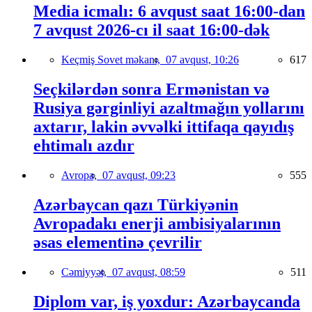
Media icmalı: 6 avqust saat 16:00-dan
7 avqust 2026-cı il saat 16:00-dək
Keçmiş Sovet məkanı,
07 avqust, 10:26
617
Seçkilərdən sonra Ermənistan və
Rusiya gərginliyi azaltmağın yollarını
axtarır, lakin əvvəlki ittifaqa qayıdış
ehtimalı azdır
Avropa,
07 avqust, 09:23
555
Azərbaycan qazı Türkiyənin
Avropadakı enerji ambisiyalarının
əsas elementinə çevrilir
Cəmiyyət,
07 avqust, 08:59
511
Diplom var, iş yoxdur: Azərbaycanda