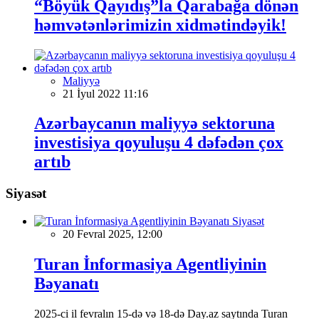
“Böyük Qayıdış”la Qarabağa dönən
həmvətənlərimizin xidmətindəyik!
Maliyyə
21 İyul 2022 11:16
Azərbaycanın maliyyə sektoruna
investisiya qoyuluşu 4 dəfədən çox
artıb
Siyasət
Siyasət
20 Fevral 2025, 12:00
Turan İnformasiya Agentliyinin
Bəyanatı
2025-ci il fevralın 15-də və 18-də Day.az saytında Turan