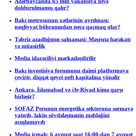
Azərbaycanda 65 min vakansiya niyə
doldurulmamış qalır?
Bakı metrosunun xətlərinin ayrılması:
nəqliyyat böhranından necə qaçmaq olar?
Təbriz azadlığının salnaməsi: Məşrutə hərəkatı
və müasirlik
Media idarəçiliyi mərkəzləşdirilir
Bakı investisiya forumunu daimi platformaya
çevirir, diqqət qeyri-neft kapitalına yönəlir
Ankara, İslamabad və Ər-Riyad kimə qarşı
birləşir?
SOFAZ Perunun energetika sektoruna sərmayə
yatırıb, lakin sövdələşmənin məbləğini
açıqlamayıb
Media icmalı: 6 avqust saat 16:00-dan 7 avqust