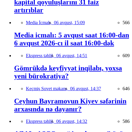
kapital qoyuluşlarını 31 faiz
artırıblar
Media İcmalı,
06 avqust, 15:09
566
Media icmalı: 5 avqust saat 16:00-dan
6 avqust 2026-cı il saat 16:00-dək
Ekspress təhlil,
06 avqust, 14:51
609
Gömrükdə keyfiyyət inqilabı, yoxsa
yeni bürokratiya?
Keçmiş Sovet məkanı,
06 avqust, 14:37
646
Ceyhun Bayramovun Kiyev səfərinin
arxasında nə dayanır?
Ekspress təhlil,
06 avqust, 14:32
586