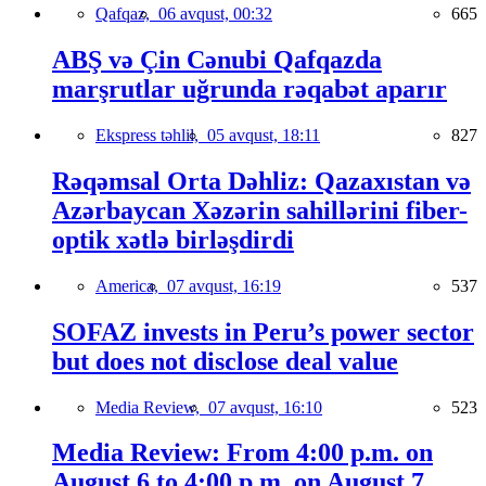
Qafqaz,
06 avqust, 00:32
665
ABŞ və Çin Cənubi Qafqazda
marşrutlar uğrunda rəqabət aparır
Ekspress təhlil,
05 avqust, 18:11
827
Rəqəmsal Orta Dəhliz: Qazaxıstan və
Azərbaycan Xəzərin sahillərini fiber-
optik xətlə birləşdirdi
America,
07 avqust, 16:19
537
SOFAZ invests in Peru’s power sector
but does not disclose deal value
Media Review,
07 avqust, 16:10
523
Media Review: From 4:00 p.m. on
August 6 to 4:00 p.m. on August 7,