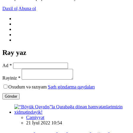
Daxil ol
Abunə ol
Rəy yaz
Ad *
Rəyiniz *
Oxudum və razıyam
Şərh göndərmə qaydaları
Göndər
Cəmiyyət
21 İyul 2022 10:54