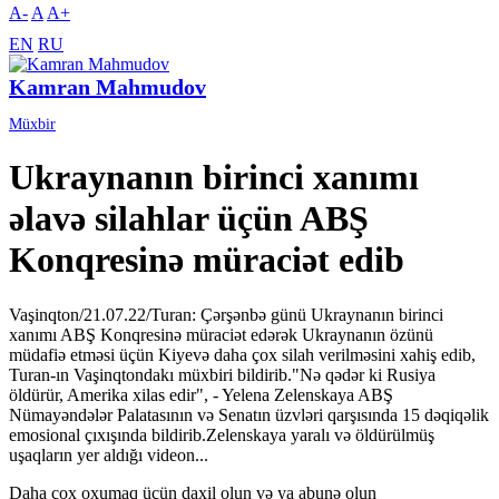
A-
A
A+
EN
RU
Kamran Mahmudov
Müxbir
Ukraynanın birinci xanımı
əlavə silahlar üçün ABŞ
Konqresinə müraciət edib
Vaşinqton/21.07.22/Turan: Çərşənbə günü Ukraynanın birinci
xanımı ABŞ Konqresinə müraciət edərək Ukraynanın özünü
müdafiə etməsi üçün Kiyevə daha çox silah verilməsini xahiş edib,
Turan-ın Vaşinqtondakı müxbiri bildirib."Nə qədər ki Rusiya
öldürür, Amerika xilas edir", - Yelena Zelenskaya ABŞ
Nümayəndələr Palatasının və Senatın üzvləri qarşısında 15 dəqiqəlik
emosional çıxışında bildirib.Zelenskaya yaralı və öldürülmüş
uşaqların yer aldığı videon...
Daha çox oxumaq üçün daxil olun və ya abunə olun