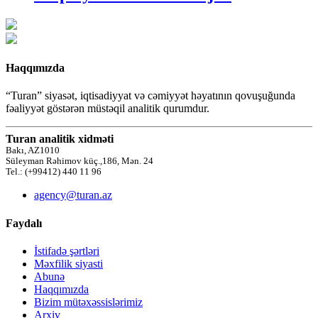
Haqqımızda
“Turan” siyasət, iqtisadiyyat və cəmiyyət həyatının qovuşuğunda
fəaliyyət göstərən müstəqil analitik qurumdur.
Turan analitik xidməti
Bakı, AZ1010
Süleyman Rəhimov küç.,186, Mən. 24
Tel.: (+99412) 440 11 96
agency@turan.az
Faydalı
İstifadə şərtləri
Məxfilik siyasti
Abunə
Haqqımızda
Bizim mütəxəssislərimiz
Arxiv