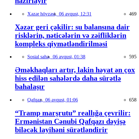
hazırlayır
Xəzər hövzəsi,
06 avqust, 12:31
469
Xəzər geri çəkilir: su balansına dair
risklərin, nəticələrin və zəifliklərin
kompleks qiymətləndirilməsi
Sosial sahə,
06 avqust, 01:38
595
Əməkhaqları artır, lakin həyat ən çox
hiss edilən sahələrdə daha sürətlə
bahalaşır
Qafqaz,
06 avqust, 01:06
658
“Tramp marşrutu” reallığa çevrilir:
Ermənistan Cənubi Qafqazı dəyişə
biləcək layihəni sürətləndirir