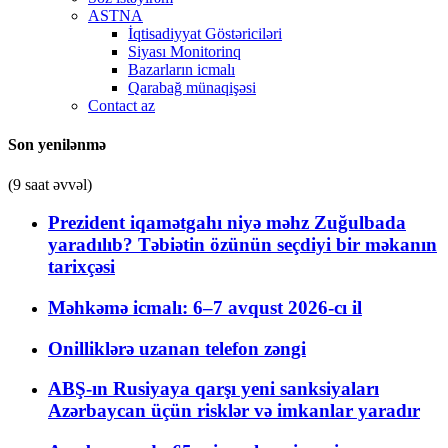
ASTNA
İqtisadiyyat Göstəriciləri
Siyası Monitorinq
Bazarların icmalı
Qarabağ münaqişəsi
Contact az
Son yenilənmə
(9 saat əvvəl)
Prezident iqamətgahı niyə məhz Zuğulbada
yaradılıb? Təbiətin özünün seçdiyi bir məkanın
tarixçəsi
Məhkəmə icmalı: 6–7 avqust 2026-cı il
Onilliklərə uzanan telefon zəngi
ABŞ-ın Rusiyaya qarşı yeni sanksiyaları
Azərbaycan üçün risklər və imkanlar yaradır