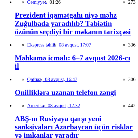
Cəmiyyət,
01:26
273
Prezident iqamətgahı niyə məhz
Zuğulbada yaradılıb? Təbiətin
özünün seçdiyi bir məkanın tarixçəsi
Ekspress təhlil,
08 avqust, 17:07
336
Məhkəmə icmalı: 6–7 avqust 2026-cı
il
Qafqaz,
08 avqust, 16:47
306
Onilliklərə uzanan telefon zəngi
Amerika,
08 avqust, 12:32
442
ABŞ-ın Rusiyaya qarşı yeni
sanksiyaları Azərbaycan üçün risklər
və imkanlar yaradır