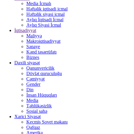
Media İcmalı
Həftəlik iqtisadi icmal
Həftəlik siyasi icmal
Aylıq İqtisadi İcmal
Aylıq Siyasi İcmal
İqtisadiyyat
Maliyyə
Makroiqtisadiyyat
Sənaye
Kənd təsərrüfatı
Biznes
Daxili siyasət
Qanunvericilik
Dövlət quruculuğu
Cəmiyyət
Gender
Din
İnsan Hüquqları
Media
Təhlükəsizlik
Sosial sahə
Xarici Siyasət
Keçmiş Sovet məkanı
Qafqaz
Amerika