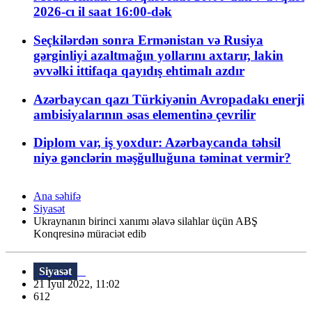
2026-cı il saat 16:00-dək
Seçkilərdən sonra Ermənistan və Rusiya
gərginliyi azaltmağın yollarını axtarır, lakin
əvvəlki ittifaqa qayıdış ehtimalı azdır
Azərbaycan qazı Türkiyənin Avropadakı enerji
ambisiyalarının əsas elementinə çevrilir
Diplom var, iş yoxdur: Azərbaycanda təhsil
niyə gənclərin məşğulluğuna təminat vermir?
Ana səhifə
Siyasət
Ukraynanın birinci xanımı əlavə silahlar üçün ABŞ
Konqresinə müraciət edib
Siyasət
21 İyul 2022, 11:02
612