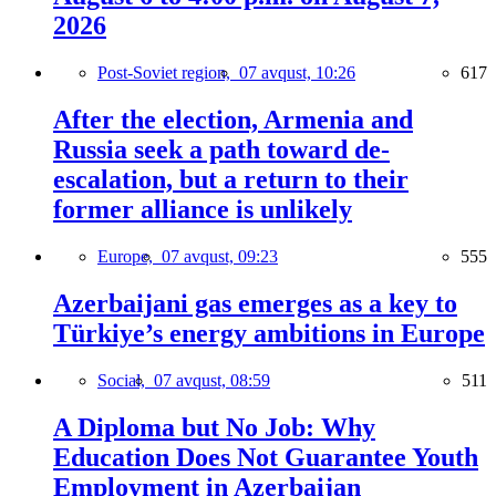
2026
Post-Soviet region,
07 avqust, 10:26
617
After the election, Armenia and
Russia seek a path toward de-
escalation, but a return to their
former alliance is unlikely
Europe,
07 avqust, 09:23
555
Azerbaijani gas emerges as a key to
Türkiye’s energy ambitions in Europe
Social,
07 avqust, 08:59
511
A Diploma but No Job: Why
Education Does Not Guarantee Youth
Employment in Azerbaijan