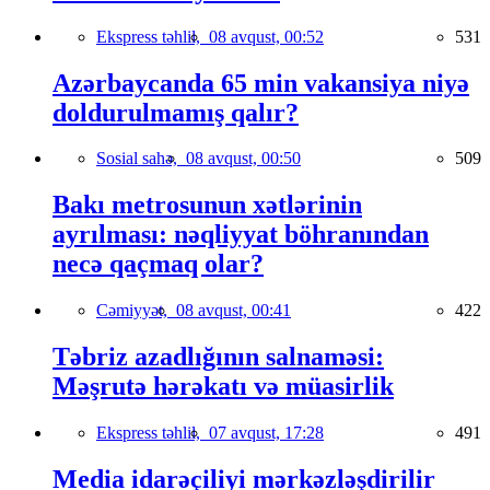
Ekspress təhlil,
08 avqust, 00:52
531
Azərbaycanda 65 min vakansiya niyə
doldurulmamış qalır?
Sosial sahə,
08 avqust, 00:50
509
Bakı metrosunun xətlərinin
ayrılması: nəqliyyat böhranından
necə qaçmaq olar?
Cəmiyyət,
08 avqust, 00:41
422
Təbriz azadlığının salnaməsi:
Məşrutə hərəkatı və müasirlik
Ekspress təhlil,
07 avqust, 17:28
491
Media idarəçiliyi mərkəzləşdirilir