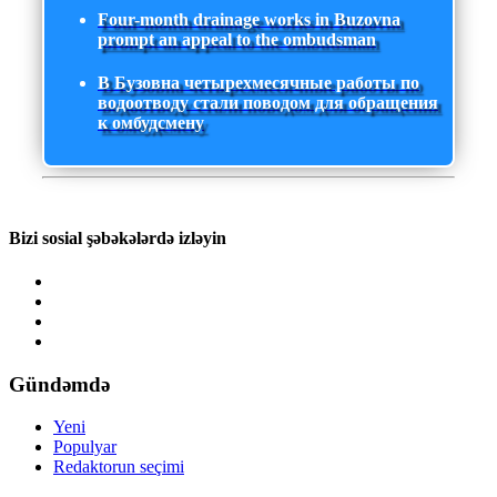
Four-month drainage works in Buzovna
prompt an appeal to the ombudsman
В Бузовна четырехмесячные работы по
водоотводу стали поводом для обращения
к омбудсмену
Bizi sosial şəbəkələrdə izləyin
Gündəmdə
Yeni
Populyar
Redaktorun seçimi