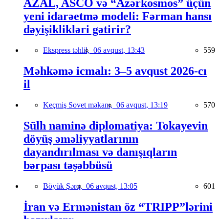
AZAL, ASCO və “Azərkosmos” üçün
yeni idarəetmə modeli: Fərman hansı
dəyişiklikləri gətirir?
Ekspress təhlil,
06 avqust, 13:43
559
Məhkəmə icmalı: 3–5 avqust 2026-cı
il
Keçmiş Sovet məkanı,
06 avqust, 13:19
570
Sülh naminə diplomatiya: Tokayevin
döyüş əməliyyatlarının
dayandırılması və danışıqların
bərpası təşəbbüsü
Böyük Şərq,
06 avqust, 13:05
601
İran və Ermənistan öz “TRIPP”lərini