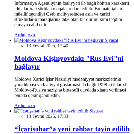
İnformasiya Agentliyinin fəaliyyəti ilə bağlı böhtan xarakterli
iddialar irəli sürülən məqalələr dərc edilib. Bu materiallarda
müəllif agentliyi Qərb maliyyəsindən asılı və xarici
strukturların maraqlarına tabe olan bir qurum kimi təqdim
etməyə cəhd edir.
Ardını oxu
Siyasət
13 Fevral 2025, 17:40
Moldova Kişinyovdakı "Rus Evi"ni
bağlayır
Moldova Xarici İşlər Nazirliyi mədəniyyət mərkəzlərinin
yaradılması və fəaliyyət göstərməsi ilə bağlı 1998-ci il tarixli
Moldova-Rusiya sazişinə birtərəfli qaydada xitam verilməsi
barədə qərar qəbul edib.
Ardını oxu
Siyasət
13 Fevral 2025, 17:33
“İçərişəhər”ə yeni rəhbər təyin edilib