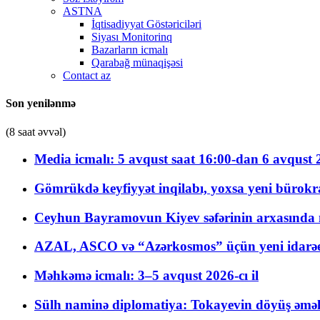
ASTNA
İqtisadiyyat Göstəriciləri
Siyası Monitorinq
Bazarların icmalı
Qarabağ münaqişəsi
Contact az
Son yenilənmə
(8 saat əvvəl)
Media icmalı: 5 avqust saat 16:00-dan 6 avqust 2
Gömrükdə keyfiyyət inqilabı, yoxsa yeni bürokr
Ceyhun Bayramovun Kiyev səfərinin arxasında 
AZAL, ASCO və “Azərkosmos” üçün yeni idarəetm
Məhkəmə icmalı: 3–5 avqust 2026-cı il
Sülh naminə diplomatiya: Tokayevin döyüş əməli