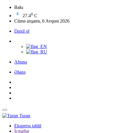
Bakı
0
27.4
C
Cümə axşamı, 6 Avqust 2026
Daxil ol
Abunə
Əlaqə
Turan
Ekspress təhlil
İcmallar