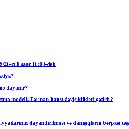
026-cı il saat 16:00-dək
atiya?
nə dayanır?
ə modeli: Fərman hansı dəyişiklikləri gətirir?
yyatlarının dayandırılması və danışıqların bərpası tə