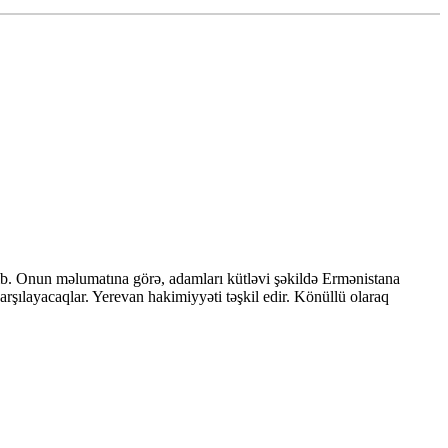
ib. Onun məlumatına görə, adamları kütləvi şəkildə Ermənistana
qarşılayacaqlar. Yerevan hakimiyyəti təşkil edir. Könüllü olaraq