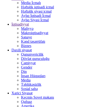
Media İcmalı
Həftəlik iqtisadi icmal
Həftəlik siyasi icmal
Aylıq İqtisadi İcmal
Aylıq Siyasi İcmal
İqtisadiyyat
Maliyyə
Makroiqtisadiyyat
Sənaye
Kənd təsərrüfatı
Biznes
Daxili siyasət
Qanunvericilik
Dövlət quruculuğu
Cəmiyyət
Gender
Din
İnsan Hüquqları
Media
Təhlükəsizlik
Sosial sahə
Xarici Siyasət
Keçmiş Sovet məkanı
Qafqaz
Amerika