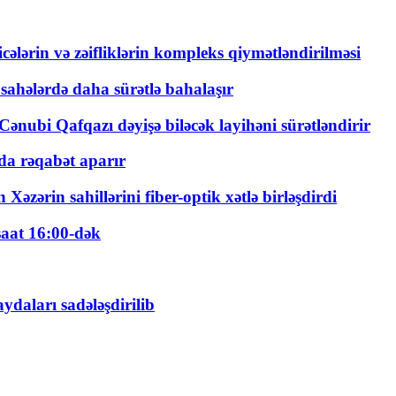
ticələrin və zəifliklərin kompleks qiymətləndirilməsi
 sahələrdə daha sürətlə bahalaşır
ənubi Qafqazı dəyişə biləcək layihəni sürətləndirir
a rəqabət aparır
zərin sahillərini fiber-optik xətlə birləşdirdi
saat 16:00-dək
daları sadələşdirilib