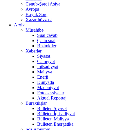
Cənub-Şərqi Asiya
Avropa
Böyük Şərq
Xəzər hövzəsi
Arxiv
Müsahibə
Sual-cavab
Çətin sual
Bizimkiler
Xəbərlər
Siyasət
Cəmiyyət
İqtisadiyyat
Maliyyə
Enerji
Dünyada
Mədəniyyət
Foto sessiyalar
Aktual Reportaj
Buraxılışlar
Bülleten Siyasət
Bülleten İqtisadiyyat
Bülleten Maliyyə
Bülleten Energetika
Söz istəyirəm