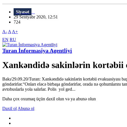
Siyasət
29 Sentyabr 2020, 12:51
724
A-
A
A+
EN
RU
Turan İnformasiya Agentliyi
Xankəndidə sakinlərin kortəbii 
Bakı/29.09.20/Turan: Xankəndidə sakinlərin kortəbii evakuasiyası ba
göndərirlər.“Onları eləcə birbaşa göndərirlər, orada nə qohumlarını tan
avtobuslarla yola salırlar. Polis yol ged...
Daha çox oxumaq üçün daxil olun və ya abunə olun
Daxil ol
Abunə ol