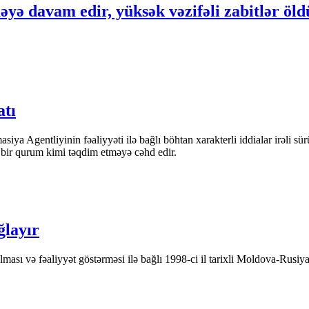
ə davam edir, yüksək vəzifəli zabitlər öld
atı
iya Agentliyinin fəaliyyəti ilə bağlı böhtan xarakterli iddialar irəli sü
n bir qurum kimi təqdim etməyə cəhd edir.
ğlayır
ası və fəaliyyət göstərməsi ilə bağlı 1998-ci il tarixli Moldova-Rusiya 