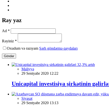
Rəy yaz
Ad *
Rəyiniz *
Oxudum və razıyam
Şərh göndərmə qaydaları
Göndər
Maliyyə
29 Sentyabr 2020 12:22
Unicapital investisiya şirkətinin gəlirl
Siyasət
29 Sentyabr 2020 13:13