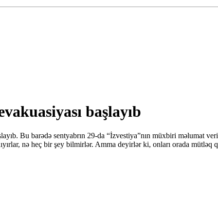
evakuasiyası başlayıb
şlayıb. Bu barədə sentyabrın 29-da “İzvestiya”nın müxbiri məlumat ver
ıyırlar, nə heç bir şey bilmirlər. Amma deyirlər ki, onları orada mütləq 