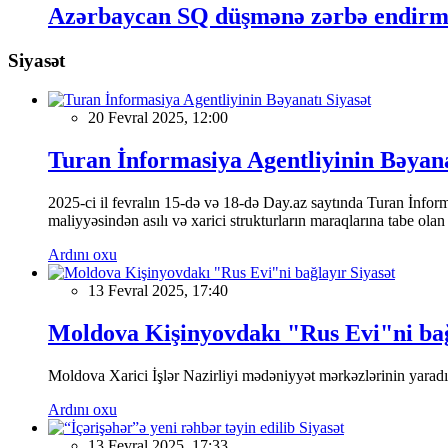
Azərbaycan SQ düşmənə zərbə endirməy
Siyasət
Siyasət
20 Fevral 2025, 12:00
Turan İnformasiya Agentliyinin Bəyan
2025-ci il fevralın 15-də və 18-də Day.az saytında Turan İnformas
maliyyəsindən asılı və xarici strukturların maraqlarına tabe ola
Ardını oxu
Siyasət
13 Fevral 2025, 17:40
Moldova Kişinyovdakı "Rus Evi"ni ba
Moldova Xarici İşlər Nazirliyi mədəniyyət mərkəzlərinin yaradılm
Ardını oxu
Siyasət
13 Fevral 2025, 17:33