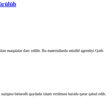
ürülüb
rülən məqalələr dərc edilib. Bu materiallarda müəllif agentliyi Qərb
sazişinə birtərəfli qaydada xitam verilməsi barədə qərar qəbul edib.