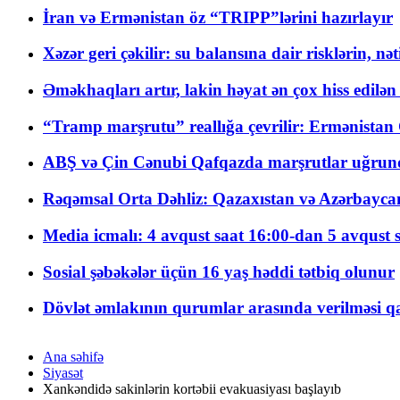
İran və Ermənistan öz “TRIPP”lərini hazırlayır
Xəzər geri çəkilir: su balansına dair risklərin, nə
Əməkhaqları artır, lakin həyat ən çox hiss edilən
“Tramp marşrutu” reallığa çevrilir: Ermənistan C
ABŞ və Çin Cənubi Qafqazda marşrutlar uğrund
Rəqəmsal Orta Dəhliz: Qazaxıstan və Azərbaycan Xə
Media icmalı: 4 avqust saat 16:00-dan 5 avqust 
Sosial şəbəkələr üçün 16 yaş həddi tətbiq olunur
Dövlət əmlakının qurumlar arasında verilməsi qay
Ana səhifə
Siyasət
Xankəndidə sakinlərin kortəbii evakuasiyası başlayıb