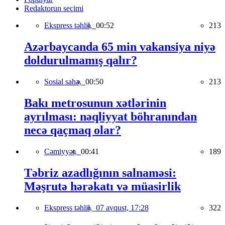
Redaktorun seçimi
Ekspress təhlil,
00:52
213
Azərbaycanda 65 min vakansiya niyə
doldurulmamış qalır?
Sosial sahə,
00:50
213
Bakı metrosunun xətlərinin
ayrılması: nəqliyyat böhranından
necə qaçmaq olar?
Cəmiyyət,
00:41
189
Təbriz azadlığının salnaməsi:
Məşrutə hərəkatı və müasirlik
Ekspress təhlil,
07 avqust, 17:28
322