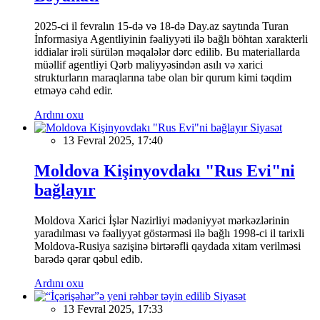
2025-ci il fevralın 15-də və 18-də Day.az saytında Turan
İnformasiya Agentliyinin fəaliyyəti ilə bağlı böhtan xarakterli
iddialar irəli sürülən məqalələr dərc edilib. Bu materiallarda
müəllif agentliyi Qərb maliyyəsindən asılı və xarici
strukturların maraqlarına tabe olan bir qurum kimi təqdim
etməyə cəhd edir.
Ardını oxu
Siyasət
13 Fevral 2025, 17:40
Moldova Kişinyovdakı "Rus Evi"ni
bağlayır
Moldova Xarici İşlər Nazirliyi mədəniyyət mərkəzlərinin
yaradılması və fəaliyyət göstərməsi ilə bağlı 1998-ci il tarixli
Moldova-Rusiya sazişinə birtərəfli qaydada xitam verilməsi
barədə qərar qəbul edib.
Ardını oxu
Siyasət
13 Fevral 2025, 17:33