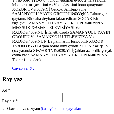
TV&#039; Yİ DƏ o, gündən etibarən eybəcər hala saldılar.
Mən bir tamaşaçı kimi və Vətəndaş kimi bonu qınayıram
XƏZƏR TV&#039;Yİ Gerçək Sahibinə yəne
SAMANYOLU YAYIN GROUPU&#039;NA Təkrar geri
qaytarın. Bir daha deyirəm təkrar edirəm SOCAR Bir
işğalçıdı SAMANYOLU YAYIN GROUPU&#039;NA
MƏXSUX XƏZƏR TELEVİZİYASI Və
RADİO&#039;NU İşğal etti özüdə SAMANYOLU YAYIN
GROUPU Və SAMANYOLU TELEVİZİYA Və
RADİO&#039;NUN Bağlanmasını fürsət bilib XƏZƏR
TV&#039;YƏ Bi qara bolud kimi çökdü. SOCAR az qalıb
çox yaxında XƏZƏR TV&#039;Yİ İşğaldan azat edib gerçək
evinə yəne SAMANYOLU YAYIN GROUPU&#039;NA
Təkrar iadə edərik
Cavab ver
Rəy yaz
Ad *
Rəyiniz *
Oxudum və razıyam
Şərh göndərmə qaydaları