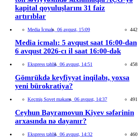
kapital qoyuluşlarını 31 faiz
artırıblar
Media İcmalı,
06 avqust, 15:09
442
Media icmalı: 5 avqust saat 16:00-dan
6 avqust 2026-cı il saat 16:00-dək
Ekspress təhlil,
06 avqust, 14:51
458
Gömrükdə keyfiyyət inqilabı, yoxsa
yeni bürokratiya?
Keçmiş Sovet məkanı,
06 avqust, 14:37
491
Ceyhun Bayramovun Kiyev səfərinin
arxasında nə dayanır?
Ekspress təhlil,
06 avqust, 14:32
460