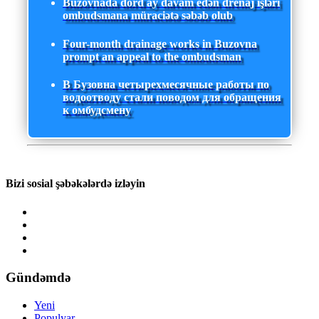
Buzovnada dörd ay davam edən drenaj işləri
ombudsmana müraciətə səbəb olub
Four-month drainage works in Buzovna
prompt an appeal to the ombudsman
В Бузовна четырехмесячные работы по
водоотводу стали поводом для обращения
к омбудсмену
Bizi sosial şəbəkələrdə izləyin
Gündəmdə
Yeni
Populyar