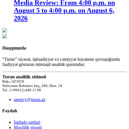
Media Review: From 4:00 p.m. on
August 5 to 4:00 p.m. on August 6,
2026
Haqqımızda
“Turan” siyasət, iqtisadiyyat və cəmiyyət həyatının qovuşuğunda
fəaliyyət göstərən müstəqil analitik qurumdur.
Turan analitik xidməti
Bakı, AZ1010
Süleyman Rəhimov küç.,186, Mən. 24
Tel.: (+99412) 440 11 96
agency@turan.az
Faydalı
İstifadə şərtləri
Məxfilik siyasti