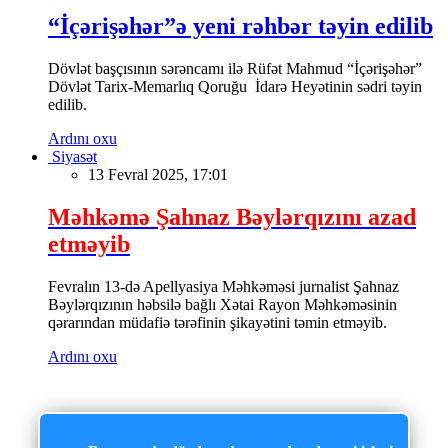
“İçərişəhər”ə yeni rəhbər təyin edilib
Dövlət başçısının sərəncamı ilə Rüfət Mahmud “İçərişəhər”
Dövlət Tarix-Memarlıq Qoruğu İdarə Heyətinin sədri təyin
edilib.
Ardını oxu
Siyasət
13 Fevral 2025, 17:01
Məhkəmə Şahnaz Bəylərqızını azad
etməyib
Fevralın 13-də Apellyasiya Məhkəməsi jurnalist Şahnaz
Bəylərqızının həbsilə bağlı Xətai Rayon Məhkəməsinin
qərarından müdafiə tərəfinin şikayətini təmin etməyib.
Ardını oxu