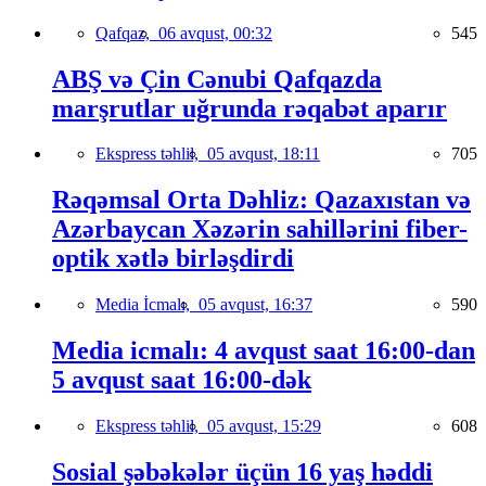
Qafqaz,
06 avqust, 00:32
545
ABŞ və Çin Cənubi Qafqazda
marşrutlar uğrunda rəqabət aparır
Ekspress təhlil,
05 avqust, 18:11
705
Rəqəmsal Orta Dəhliz: Qazaxıstan və
Azərbaycan Xəzərin sahillərini fiber-
optik xətlə birləşdirdi
Media İcmalı,
05 avqust, 16:37
590
Media icmalı: 4 avqust saat 16:00-dan
5 avqust saat 16:00-dək
Ekspress təhlil,
05 avqust, 15:29
608
Sosial şəbəkələr üçün 16 yaş həddi