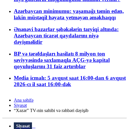
Azərbaycan minimumu: yaşamağı təmin edən,
lakin müstəqil həyata yetməyən əməkhaqqı
Ənənəvi bazarlar şəbəkələrin təzyiqi altında:
Azərbaycan ticarət qaydalarını niyə
dəyişməlidir
BP və tərəfdaşları hasilatı 8 milyon ton
səviyyəsində saxlamaqla AÇG-yə kapital
qoyuluşlarını 31 faiz artırıblar
Media icmalı: 5 avqust saat 16:00-dan 6 avqust
2026-cı il saat 16:00-dək
Ana səhifə
Siyasət
“Xəzər” TV-nin sahibi və rəhbəri dəyişib
Siyasət