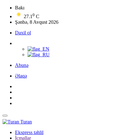
Bakı
0
27.1
C
Şənbə, 8 Avqust 2026
Daxil ol
Abunə
Əlaqə
Turan
Ekspress təhlil
İcmallar