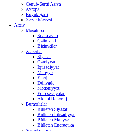
Cənub-Şərqi Asiya
Avropa
Böyük Şərq
Xəzər hövzəsi
Arxiv
Müsahibə
Sual-cavab
Çətin sual
Bizimkiler
Xəbərlər
Siyasət
Cəmiyyət
İqtisadiyyat
Maliyyə
Enerji
Dünyada
Mədəniyyət
Foto sessiyalar
Aktual Reportaj
Buraxılışlar
Bülleten Siyasət
Bülleten İqtisadiyyat
Bülleten Maliyyə
Bülleten Energetika
Söz istəyirəm