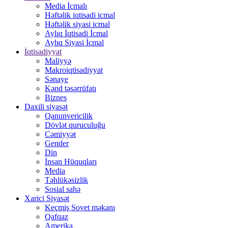
Media İcmalı
Həftəlik iqtisadi icmal
Həftəlik siyasi icmal
Aylıq İqtisadi İcmal
Aylıq Siyasi İcmal
İqtisadiyyat
Maliyyə
Makroiqtisadiyyat
Sənaye
Kənd təsərrüfatı
Biznes
Daxili siyasət
Qanunvericilik
Dövlət quruculuğu
Cəmiyyət
Gender
Din
İnsan Hüquqları
Media
Təhlükəsizlik
Sosial sahə
Xarici Siyasət
Keçmiş Sovet məkanı
Qafqaz
Amerika