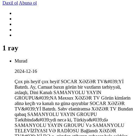
Daxil ol
Abunə ol
1 rəy
Murad
2024-12-16
Çox pis heyif çox heyif SOCAR XƏZƏR TV&#039;Yİ
Batırdı. Ay, Camaat baxın görün bir vaxtların tərbiyyəli,
əxlaqlı, Dini Kanalı SAMANYOLU YAYIN
GROUPU&#039;NA Məxsux XƏZƏR TV Görün kimlərin
əlinə keçib və kanalı nə günə qoyublar SOCAR XƏZƏR
TV&#039;Yİ Batırdı. Səhv eləmirəmsə XƏZƏR TV Bundan
qabaq SAMANYOLU YAYIN GROUPU
Tərkibində&#039;ydi necə ki, Türkiyə&#039;də
SAMANYOLU YAYIN GROUPU Və SAMANYOLU
TELEVİZİYASI VƏ RADİOSU Bağlandı XƏZƏR