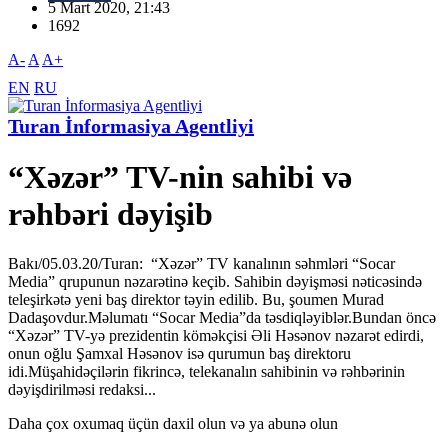
5 Mart 2020, 21:43
1692
A-
A
A+
EN
RU
Turan İnformasiya Agentliyi
“Xəzər” TV-nin sahibi və
rəhbəri dəyişib
Bakı/05.03.20/Turan: “Xəzər” TV kanalının səhmləri “Socar
Media” qrupunun nəzarətinə keçib. Sahibin dəyişməsi nəticəsində
teleşirkətə yeni baş direktor təyin edilib. Bu, şoumen Murad
Dadaşovdur.Məlumatı “Socar Media”da təsdiqləyiblər.Bundan öncə
“Xəzər” TV-yə prezidentin köməkçisi Əli Həsənov nəzarət edirdi,
onun oğlu Şamxal Həsənov isə qurumun baş direktoru
idi.Müşahidəçilərin fikrincə, telekanalın sahibinin və rəhbərinin
dəyişdirilməsi redaksi...
Daha çox oxumaq üçün daxil olun və ya abunə olun