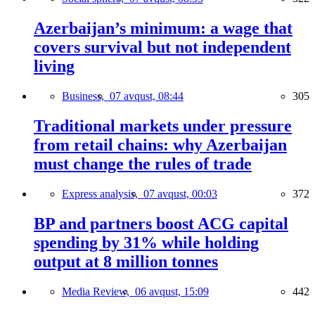
Azerbaijan’s minimum: a wage that
covers survival but not independent
living
Business,
07 avqust, 08:44
305
Traditional markets under pressure
from retail chains: why Azerbaijan
must change the rules of trade
Express analysis,
07 avqust, 00:03
372
BP and partners boost ACG capital
spending by 31% while holding
output at 8 million tonnes
Media Review,
06 avqust, 15:09
442