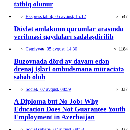
tətbiq olunur
Ekspress təhlil,
05 avqust, 15:12
547
Dövlət əmlakının qurumlar arasında
verilməsi qaydaları sadələşdirilib
Cəmiyyət,
05 avqust, 14:30
1184
Buzovnada dörd ay davam edən
drenaj işləri ombudsmana müraciətə
səbəb olub
Social,
07 avqust, 08:59
337
A Diploma but No Job: Why
Education Does Not Guarantee Youth
Employment in Azerbaijan
Social sphere,
07 avqust, 08:53
322