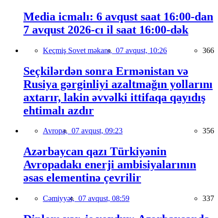
Media icmalı: 6 avqust saat 16:00-dan
7 avqust 2026-cı il saat 16:00-dək
Keçmiş Sovet məkanı,
07 avqust, 10:26
366
Seçkilərdən sonra Ermənistan və
Rusiya gərginliyi azaltmağın yollarını
axtarır, lakin əvvəlki ittifaqa qayıdış
ehtimalı azdır
Avropa,
07 avqust, 09:23
356
Azərbaycan qazı Türkiyənin
Avropadakı enerji ambisiyalarının
əsas elementinə çevrilir
Cəmiyyət,
07 avqust, 08:59
337