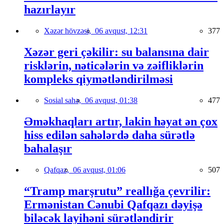
hazırlayır
Xəzər hövzəsi,
06 avqust, 12:31
377
Xəzər geri çəkilir: su balansına dair
risklərin, nəticələrin və zəifliklərin
kompleks qiymətləndirilməsi
Sosial sahə,
06 avqust, 01:38
477
Əməkhaqları artır, lakin həyat ən çox
hiss edilən sahələrdə daha sürətlə
bahalaşır
Qafqaz,
06 avqust, 01:06
507
“Tramp marşrutu” reallığa çevrilir:
Ermənistan Cənubi Qafqazı dəyişə
biləcək layihəni sürətləndirir