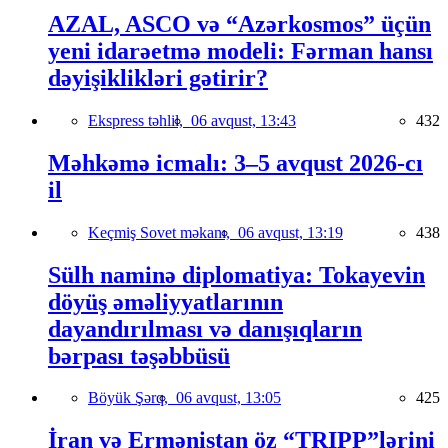
AZAL, ASCO və “Azərkosmos” üçün
yeni idarəetmə modeli: Fərman hansı
dəyişiklikləri gətirir?
Ekspress təhlil,
06 avqust, 13:43
432
Məhkəmə icmalı: 3–5 avqust 2026-cı
il
Keçmiş Sovet məkanı,
06 avqust, 13:19
438
Sülh naminə diplomatiya: Tokayevin
döyüş əməliyyatlarının
dayandırılması və danışıqların
bərpası təşəbbüsü
Böyük Şərq,
06 avqust, 13:05
425
İran və Ermənistan öz “TRIPP”lərini