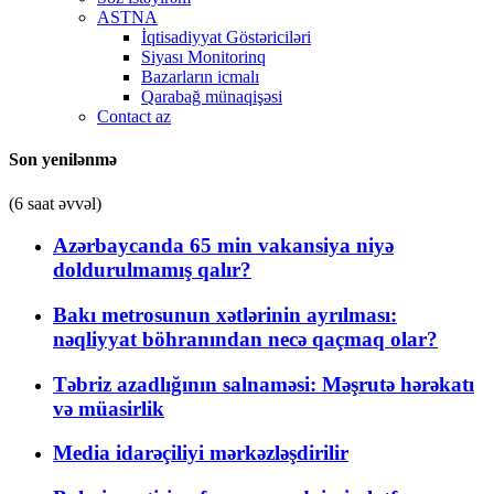
ASTNA
İqtisadiyyat Göstəriciləri
Siyası Monitorinq
Bazarların icmalı
Qarabağ münaqişəsi
Contact az
Son yenilənmə
(6 saat əvvəl)
Azərbaycanda 65 min vakansiya niyə
doldurulmamış qalır?
Bakı metrosunun xətlərinin ayrılması:
nəqliyyat böhranından necə qaçmaq olar?
Təbriz azadlığının salnaməsi: Məşrutə hərəkatı
və müasirlik
Media idarəçiliyi mərkəzləşdirilir