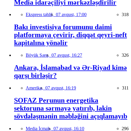
Media idarəçiliyi mərkəzləşdirilir
Ekspress təhlil,
07 avqust, 17:00
318
Bakı investisiya forumunu daimi
platformaya çevirir, diqqət qeyri-neft
kapitalına yönəlir
Böyük Şərq,
07 avqust, 16:27
326
Ankara, İslamabad və Ər-Riyad kimə
qarşı birləşir?
Amerika,
07 avqust, 16:19
311
SOFAZ Perunun energetika
sektoruna sərmayə yatırıb, lakin
sövdələşmənin məbləğini açıqlamayıb
Media İcmalı,
07 avqust, 16:10
296