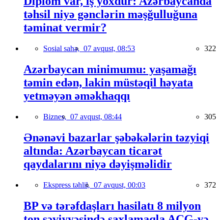
Diplom var, iş yoxdur: Azərbaycanda
təhsil niyə gənclərin məşğulluğuna
təminat vermir?
Sosial sahə,
07 avqust, 08:53
322
Azərbaycan minimumu: yaşamağı
təmin edən, lakin müstəqil həyata
yetməyən əməkhaqqı
Biznes,
07 avqust, 08:44
305
Ənənəvi bazarlar şəbəkələrin təzyiqi
altında: Azərbaycan ticarət
qaydalarını niyə dəyişməlidir
Ekspress təhlil,
07 avqust, 00:03
372
BP və tərəfdaşları hasilatı 8 milyon
ton səviyyəsində saxlamaqla AÇG-yə