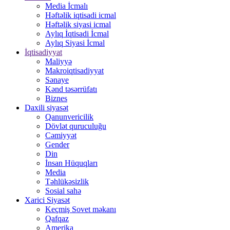
Media İcmalı
Həftəlik iqtisadi icmal
Həftəlik siyasi icmal
Aylıq İqtisadi İcmal
Aylıq Siyasi İcmal
İqtisadiyyat
Maliyyə
Makroiqtisadiyyat
Sənaye
Kənd təsərrüfatı
Biznes
Daxili siyasət
Qanunvericilik
Dövlət quruculuğu
Cəmiyyət
Gender
Din
İnsan Hüquqları
Media
Təhlükəsizlik
Sosial sahə
Xarici Siyasət
Keçmiş Sovet məkanı
Qafqaz
Amerika