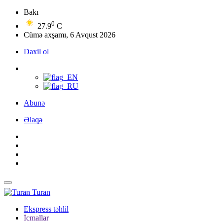
Bakı
0
27.9
C
Cümə axşamı, 6 Avqust 2026
Daxil ol
Abunə
Əlaqə
Turan
Ekspress təhlil
İcmallar