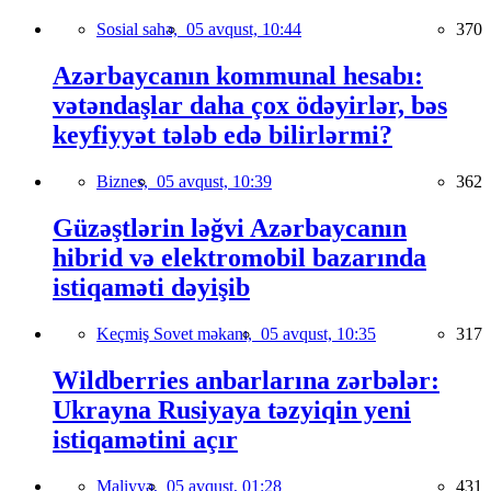
Sosial sahə,
05 avqust, 10:44
370
Azərbaycanın kommunal hesabı:
vətəndaşlar daha çox ödəyirlər, bəs
keyfiyyət tələb edə bilirlərmi?
Biznes,
05 avqust, 10:39
362
Güzəştlərin ləğvi Azərbaycanın
hibrid və elektromobil bazarında
istiqaməti dəyişib
Keçmiş Sovet məkanı,
05 avqust, 10:35
317
Wildberries anbarlarına zərbələr:
Ukrayna Rusiyaya təzyiqin yeni
istiqamətini açır
Maliyyə,
05 avqust, 01:28
431