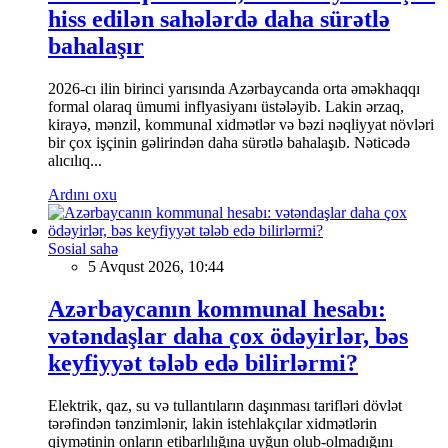
hiss edilən sahələrdə daha sürətlə
bahalaşır
2026-cı ilin birinci yarısında Azərbaycanda orta əməkhaqqı
formal olaraq ümumi inflyasiyanı üstələyib. Lakin ərzaq,
kirayə, mənzil, kommunal xidmətlər və bəzi nəqliyyat növləri
bir çox işçinin gəlirindən daha sürətlə bahalaşıb. Nəticədə
alıcılıq...
Ardını oxu
Sosial sahə
5 Avqust 2026, 10:44
Azərbaycanın kommunal hesabı:
vətəndaşlar daha çox ödəyirlər, bəs
keyfiyyət tələb edə bilirlərmi?
Elektrik, qaz, su və tullantıların daşınması tarifləri dövlət
tərəfindən tənzimlənir, lakin istehlakçılar xidmətlərin
qiymətinin onların etibarlılığına uyğun olub-olmadığını