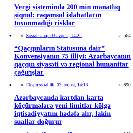
Vergi sistemində 200 min manatlıq
siqnal: rəqəmsal islahatların
toxunmadığı risklər
Sosial sahə,
03 avqust, 14:25
564
“Qaçqınların Statusuna dair”
Konvensiyanın 75 illiyi: Azərbaycanın
qaçqın siyasəti və regional humanitar
çağırışlar
Ekspress təhlil,
03 avqust, 14:18
690
Azərbaycanda kartdan-karta
köçürmələrə yeni limitlər kölgə
iqtisadiyyatını hədəfə alır, lakin
suallar doğurur