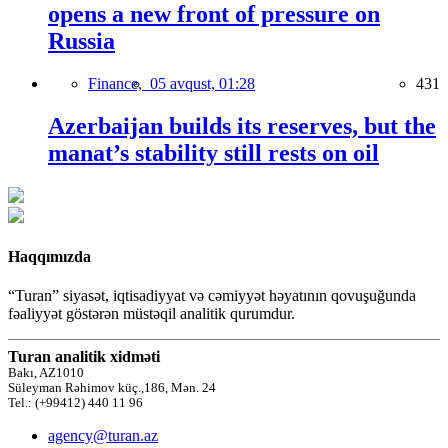
opens a new front of pressure on
Russia
Finance,
05 avqust, 01:28
431
Azerbaijan builds its reserves, but the
manat’s stability still rests on oil
Haqqımızda
“Turan” siyasət, iqtisadiyyat və cəmiyyət həyatının qovuşuğunda
fəaliyyət göstərən müstəqil analitik qurumdur.
Turan analitik xidməti
Bakı, AZ1010
Süleyman Rəhimov küç.,186, Mən. 24
Tel.: (+99412) 440 11 96
agency@turan.az