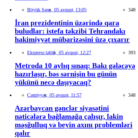
Böyük Şərq,
05 avqust, 13:05
348
İran prezidentinin üzərində qara
buludlar: istefa təkzibi Tehrandakı
hakimiyyət mübarizəsini üzə çıxarır
Ekspress təhlil,
05 avqust, 12:27
393
Metroda 10 aylıq sınaq: Bakı gələcəyə
hazırlaşır, bəs sərnişin bu günün
yükünü necə daşıyacaq?
Cəmiyyət,
05 avqust, 11:57
348
Azərbaycan gənclər siyasətini
nəticələrə bağlamağa çalışır, lakin
məşğulluq və beyin axını problemləri
qalır