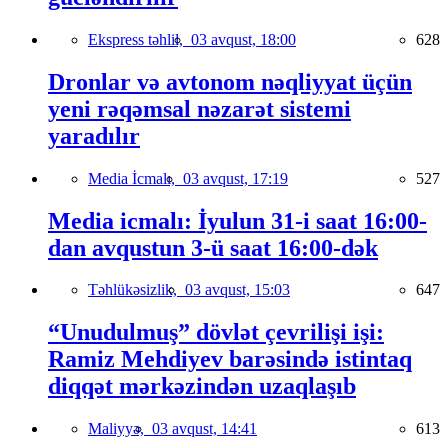
Ekspress təhlil,
03 avqust, 18:00
628
Dronlar və avtonom nəqliyyat üçün
yeni rəqəmsal nəzarət sistemi
yaradılır
Media İcmalı,
03 avqust, 17:19
527
Media icmalı: İyulun 31-i saat 16:00-
dan avqustun 3-ü saat 16:00-dək
Təhlükəsizlik,
03 avqust, 15:03
647
“Unudulmuş” dövlət çevrilişi işi:
Ramiz Mehdiyev barəsində istintaq
diqqət mərkəzindən uzaqlaşıb
Maliyyə,
03 avqust, 14:41
613