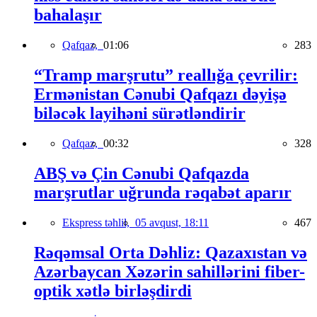
bahalaşır
Qafqaz,
01:06
283
“Tramp marşrutu” reallığa çevrilir:
Ermənistan Cənubi Qafqazı dəyişə
biləcək layihəni sürətləndirir
Qafqaz,
00:32
328
ABŞ və Çin Cənubi Qafqazda
marşrutlar uğrunda rəqabət aparır
Ekspress təhlil,
05 avqust, 18:11
467
Rəqəmsal Orta Dəhliz: Qazaxıstan və
Azərbaycan Xəzərin sahillərini fiber-
optik xətlə birləşdirdi