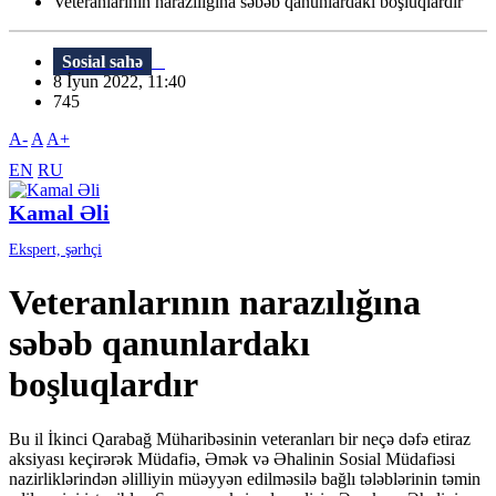
Veteranlarının narazılığına səbəb qanunlardakı boşluqlardır
Sosial sahə
8 İyun 2022, 11:40
745
A-
A
A+
EN
RU
Kamal Əli
Ekspert, şərhçi
Veteranlarının narazılığına
səbəb qanunlardakı
boşluqlardır
Bu il İkinci Qarabağ Müharibəsinin veteranları bir neçə dəfə etiraz
aksiyası keçirərək Müdafiə, Əmək və Əhalinin Sosial Müdafiəsi
nazirliklərindən əlilliyin müəyyən edilməsilə bağlı tələblərinin təmin