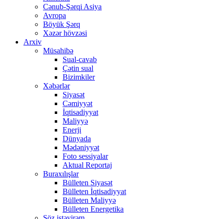
Cənub-Şərqi Asiya
Avropa
Böyük Şərq
Xəzər hövzəsi
Arxiv
Müsahibə
Sual-cavab
Çətin sual
Bizimkiler
Xəbərlər
Siyasət
Cəmiyyət
İqtisadiyyat
Maliyyə
Enerji
Dünyada
Mədəniyyət
Foto sessiyalar
Aktual Reportaj
Buraxılışlar
Bülleten Siyasət
Bülleten İqtisadiyyat
Bülleten Maliyyə
Bülleten Energetika
Söz istəyirəm