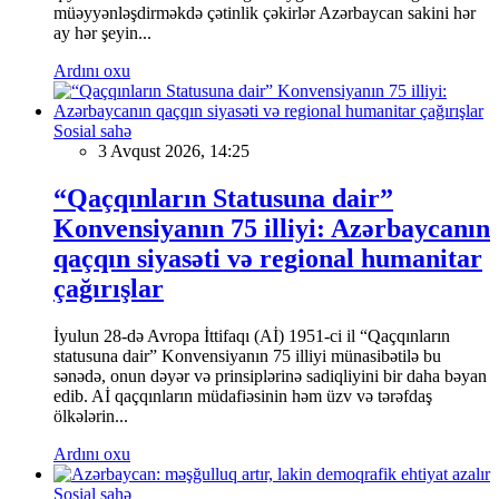
müəyyənləşdirməkdə çətinlik çəkirlər Azərbaycan sakini hər
ay hər şeyin...
Ardını oxu
Sosial sahə
3 Avqust 2026, 14:25
“Qaçqınların Statusuna dair”
Konvensiyanın 75 illiyi: Azərbaycanın
qaçqın siyasəti və regional humanitar
çağırışlar
İyulun 28-də Avropa İttifaqı (Aİ) 1951-ci il “Qaçqınların
statusuna dair” Konvensiyanın 75 illiyi münasibətilə bu
sənədə, onun dəyər və prinsiplərinə sadiqliyini bir daha bəyan
edib. Aİ qaçqınların müdafiəsinin həm üzv və tərəfdaş
ölkələrin...
Ardını oxu
Sosial sahə