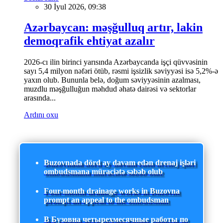
30 İyul 2026, 09:38
Azərbaycan: məşğulluq artır, lakin
demoqrafik ehtiyat azalır
2026-cı ilin birinci yarısında Azərbaycanda işçi qüvvəsinin
sayı 5,4 milyon nəfəri ötüb, rəsmi işsizlik səviyyəsi isə 5,2%-ə
yaxın olub. Bununla belə, doğum səviyyəsinin azalması,
muzdlu məşğulluğun məhdud əhatə dairəsi və sektorlar
arasında...
Ardını oxu
Buzovnada dörd ay davam edən drenaj işləri
ombudsmana müraciətə səbəb olub
Four-month drainage works in Buzovna
prompt an appeal to the ombudsman
В Бузовна четырехмесячные работы по