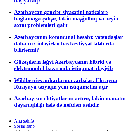
daşıyacaq?
Azərbaycan gənclər siyasətini nəticələrə
bağlamağa çalışır, lakin məşğulluq və beyin
axını problemləri qalır
Azərbaycanın kommunal hesabı: vətəndaşlar
daha çox ödəyirlər, bəs keyfiyyət tələb edə
bilirlərmi?
Güzəştlərin ləğvi Azərbaycanın hibrid və
elektromobil bazarında istiqaməti dəyişib
Wildberries anbarlarına zərbələr: Ukrayna
Rusiyaya təzyiqin yeni istiqamətini açır
Azərbaycan ehtiyatlarını artırır, lakin manatın
dayanıqlılığı hələ də neftdən asılıdır
Ana səhifə
Sosial sahə