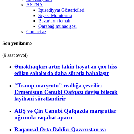
ASTNA
İqtisadiyyat Göstəriciləri
Siyası Monitorinq
Bazarların icmalı
Qarabağ münaqişəsi
Contact az
Son yenilənmə
(9 saat əvvəl)
Əməkhaqları artır, lakin həyat ən çox hiss
edilən sahələrdə daha sürətlə bahalaşır
“Tramp marşrutu” reallığa çevrilir:
Ermənistan Cənubi Qafqazı dəyişə biləcək
layihəni sürətləndirir
ABŞ və Çin Cənubi Qafqazda marşrutlar
uğrunda rəqabət aparır
Rəqəmsal Orta Dəhliz: Qazaxıstan və