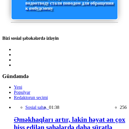
водоотводу стали поводом для обращения
к омбудсмену
Bizi sosial şəbəkələrdə izləyin
Gündəmdə
Yeni
Populyar
Redaktorun seçimi
Sosial sahə,
01:38
256
Əməkhaqları artır, lakin həyat ən çox
hiss edilən sahələrdə daha sürətlə