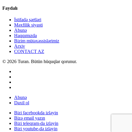
Faydalı
İstifadə şərtləri
Məxfilik siyasti
Abunə
Haqqımızda
Bizim mütəxəssislərimiz
Arxiv
CONTACT AZ
© 2026 Turan. Bütün hüquqlar qorunur.
Abunə
Daxil ol
Bizi facebookda izləyin
Bizə email yazın
Bizi teleqram-da izləyin
Bizi youtube-də izləyin