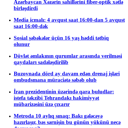
Azərbaycan Xəzərin sahillərini fiber-optik xətlə
birləşdirdi
Media icmalı: 4 avqust saat 16:00-dan 5 avqust
saat 16:00-dək
Sosial şəbəkələr üçün 16 yaş həddi tətbiq
olunur
Dövlət əmlakının qurumlar arasında verilməsi
qaydaları sadələşdirilib
Buzovnada dörd ay davam edən drenaj işləri
ombudsmana müraciətə səbəb olub
İran prezidentinin üzərində qara buludlar:
istefa təkzibi Tehrandakı hakimiyyət
mübarizəsini üzə çıxarır
Metroda 10 aylıq sınaq: Bakı gələcəyə
hazırlaşır, bəs sərnişin bu günün yükünü necə