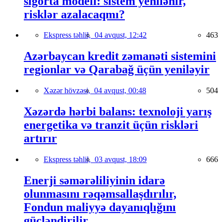
sığorta modeli: sistem yenilənir,
risklər azalacaqmı?
Ekspress təhlil,
04 avqust, 12:42
463
Azərbaycan kredit zəmanəti sistemini
regionlar və Qarabağ üçün yeniləyir
Xəzər hövzəsi,
04 avqust, 00:48
504
Xəzərdə hərbi balans: texnoloji yarış
energetika və tranzit üçün riskləri
artırır
Ekspress təhlil,
03 avqust, 18:09
666
Enerji səmərəliliyinin idarə
olunmasını rəqəmsallaşdırılır,
Fondun maliyyə dayanıqlığını
gücləndirilir