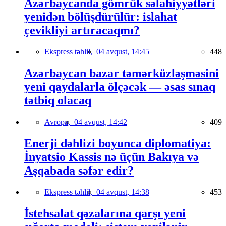
Azərbaycanda gömrük səlahiyyətləri
yenidən bölüşdürülür: islahat
çevikliyi artıracaqmı?
Ekspress təhlil,
04 avqust, 14:45
448
Azərbaycan bazar təmərküzləşməsini
yeni qaydalarla ölçəcək — əsas sınaq
tətbiq olacaq
Avropa,
04 avqust, 14:42
409
Enerji dəhlizi boyunca diplomatiya:
İnyatsio Kassis nə üçün Bakıya və
Aşqabada səfər edir?
Ekspress təhlil,
04 avqust, 14:38
453
İstehsalat qəzalarına qarşı yeni