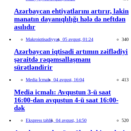
Azərbaycan ehtiyatlarını artırır, lakin
manatın dayanıqlılığı hələ də neftdən
asılıdır
Makroiqtisadiyyat,
05 avqust, 01:24
340
Azərbaycan iqtisadi artımın zəiflədiyi
şəraitdə rəqəmsallaşmanı
sürətləndirir
Media İcmalı,
04 avqust, 16:04
413
Media icmalı: Avqustun 3-ü saat
16:00-dan avqustun 4-ü saat 16:00-
dək
Ekspress təhlil,
04 avqust, 14:50
520