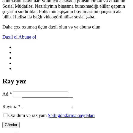
edilməsini istəyiblər. Sonuncu aksiyada polisin Əmək və Əhalinin
Sosial Müdafiəsi Nazirliyinin binasına buraxmadığı əlillər qapının
şüşəsini sındırıblar. Polis münaqişənin böyüməsinin qarşısını ala
bilib. Hadisə ilə bağlı videogörüntülər sosial şəbə...
Daha çox oxumaq üçün daxil olun və ya abunə olun
Daxil ol
Abunə ol
Rəy yaz
Ad *
Rəyiniz *
Oxudum və razıyam
Şərh göndərmə qaydaları
Göndər