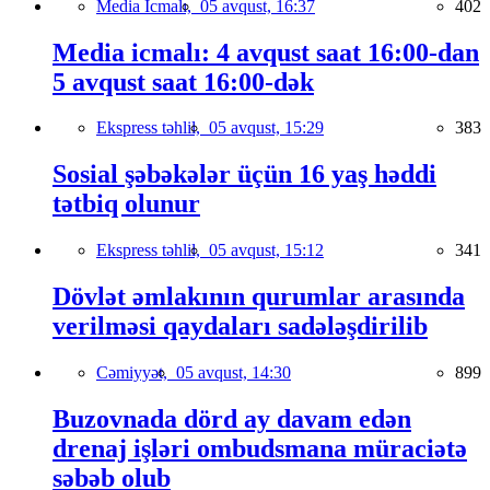
Media İcmalı,
05 avqust, 16:37
402
Media icmalı: 4 avqust saat 16:00-dan
5 avqust saat 16:00-dək
Ekspress təhlil,
05 avqust, 15:29
383
Sosial şəbəkələr üçün 16 yaş həddi
tətbiq olunur
Ekspress təhlil,
05 avqust, 15:12
341
Dövlət əmlakının qurumlar arasında
verilməsi qaydaları sadələşdirilib
Cəmiyyət,
05 avqust, 14:30
899
Buzovnada dörd ay davam edən
drenaj işləri ombudsmana müraciətə
səbəb olub