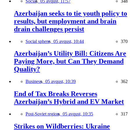
Social,
05 avqust, 11:57
348
Azerbaijan seeks to tie youth policy to
results, but employment and brain
drain challenges persist
Social sphere,
05 avqust, 10:44
370
Azerbaijan’s Utility Bill: Citizens Are
Paying More, but Can They Demand
Quality?
Business,
05 avqust, 10:39
362
End of Tax Breaks Reverses
Azerbaijan’s Hybrid and EV Market
Post-Soviet region,
05 avqust, 10:35
317
Strikes on Wildberries: Ukraine