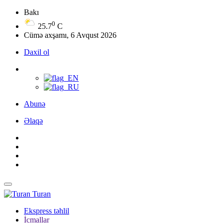
Bakı
0
25.7
C
Cümə axşamı, 6 Avqust 2026
Daxil ol
Abunə
Əlaqə
Turan
Ekspress təhlil
İcmallar