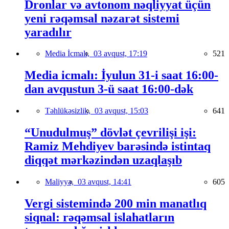
Dronlar və avtonom nəqliyyat üçün
yeni rəqəmsal nəzarət sistemi
yaradılır
Media İcmalı,
03 avqust, 17:19
521
Media icmalı: İyulun 31-i saat 16:00-
dan avqustun 3-ü saat 16:00-dək
Təhlükəsizlik,
03 avqust, 15:03
641
“Unudulmuş” dövlət çevrilişi işi:
Ramiz Mehdiyev barəsində istintaq
diqqət mərkəzindən uzaqlaşıb
Maliyyə,
03 avqust, 14:41
605
Vergi sistemində 200 min manatlıq
siqnal: rəqəmsal islahatların