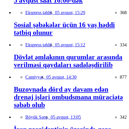
5 avqust saat 16:00-dək
Ekspress təhlil,
05 avqust, 15:29
368
Sosial şəbəkələr üçün 16 yaş həddi
tətbiq olunur
Ekspress təhlil,
05 avqust, 15:12
334
Dövlət əmlakının qurumlar arasında
verilməsi qaydaları sadələşdirilib
Cəmiyyət,
05 avqust, 14:30
877
Buzovnada dörd ay davam edən
drenaj işləri ombudsmana müraciətə
səbəb olub
Böyük Şərq,
05 avqust, 13:05
342