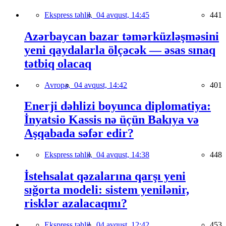
Ekspress təhlil,
04 avqust, 14:45
441
Azərbaycan bazar təmərküzləşməsini
yeni qaydalarla ölçəcək — əsas sınaq
tətbiq olacaq
Avropa,
04 avqust, 14:42
401
Enerji dəhlizi boyunca diplomatiya:
İnyatsio Kassis nə üçün Bakıya və
Aşqabada səfər edir?
Ekspress təhlil,
04 avqust, 14:38
448
İstehsalat qəzalarına qarşı yeni
sığorta modeli: sistem yenilənir,
risklər azalacaqmı?
Ekspress təhlil,
04 avqust, 12:42
453