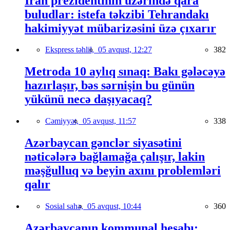
İran prezidentinin üzərində qara
buludlar: istefa təkzibi Tehrandakı
hakimiyyət mübarizəsini üzə çıxarır
Ekspress təhlil,
05 avqust, 12:27
382
Metroda 10 aylıq sınaq: Bakı gələcəyə
hazırlaşır, bəs sərnişin bu günün
yükünü necə daşıyacaq?
Cəmiyyət,
05 avqust, 11:57
338
Azərbaycan gənclər siyasətini
nəticələrə bağlamağa çalışır, lakin
məşğulluq və beyin axını problemləri
qalır
Sosial sahə,
05 avqust, 10:44
360
Azərbaycanın kommunal hesabı: