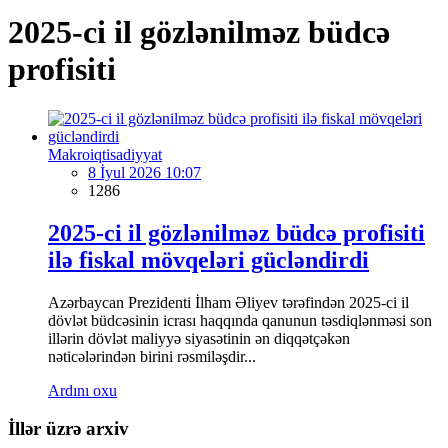
2025-ci il gözlənilməz büdcə
profisiti
Makroiqtisadiyyat
8 İyul 2026 10:07
1286
2025-ci il gözlənilməz büdcə profisiti
ilə fiskal mövqeləri gücləndirdi
Azərbaycan Prezidenti İlham Əliyev tərəfindən 2025-ci il
dövlət büdcəsinin icrası haqqında qanunun təsdiqlənməsi son
illərin dövlət maliyyə siyasətinin ən diqqətçəkən
nəticələrindən birini rəsmiləşdir...
Ardını oxu
İllər üzrə arxiv