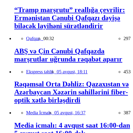
“Tramp marşrutu” reallığa çevrilir:
Ermənistan Cənubi Qafqazı dəyişə
biləcək layihəni sürətləndirir
Qafqaz,
00:32
297
ABŞ və Çin Cənubi Qafqazda
marşrutlar uğrunda rəqabət aparır
Ekspress təhlil,
05 avqust, 18:11
453
Rəqəmsal Orta Dəhliz: Qazaxıstan və
Azərbaycan Xəzərin sahillərini fiber-
optik xətlə birləşdirdi
Media İcmalı,
05 avqust, 16:37
387
Media icmalı: 4 avqust saat 16:00-dan