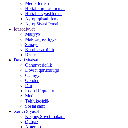
Media İcmalı
Həftəlik iqtisadi icmal
Həftəlik siyasi icmal
Aylıq İqtisadi İcmal
Aylıq Siyasi İcmal
İqtisadiyyat
Maliyyə
Makroiqtisadiyyat
Sənaye
Kənd təsərrüfatı
Biznes
Daxili siyasət
Qanunvericilik
Dövlət quruculuğu
Cəmiyyət
Gender
Din
İnsan Hüquqları
Media
Təhlükəsizlik
Sosial sahə
Xarici Siyasət
Keçmiş Sovet məkanı
Qafqaz
Amerika