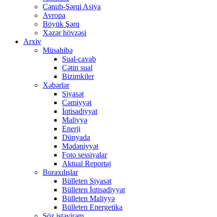
Cənub-Şərqi Asiya
Avropa
Böyük Şərq
Xəzər hövzəsi
Arxiv
Müsahibə
Sual-cavab
Çətin sual
Bizimkiler
Xəbərlər
Siyasət
Cəmiyyət
İqtisadiyyat
Maliyyə
Enerji
Dünyada
Mədəniyyət
Foto sessiyalar
Aktual Reportaj
Buraxılışlar
Bülleten Siyasət
Bülleten İqtisadiyyat
Bülleten Maliyyə
Bülleten Energetika
Söz istəyirəm