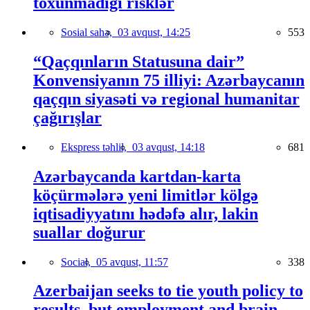
toxunmadığı risklər
Sosial sahə,
03 avqust, 14:25
553
“Qaçqınların Statusuna dair”
Konvensiyanın 75 illiyi: Azərbaycanın
qaçqın siyasəti və regional humanitar
çağırışlar
Ekspress təhlil,
03 avqust, 14:18
681
Azərbaycanda kartdan-karta
köçürmələrə yeni limitlər kölgə
iqtisadiyyatını hədəfə alır, lakin
suallar doğurur
Social,
05 avqust, 11:57
338
Azerbaijan seeks to tie youth policy to
results, but employment and brain