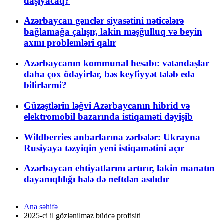
daşıyacaq?
Azərbaycan gənclər siyasətini nəticələrə
bağlamağa çalışır, lakin məşğulluq və beyin
axını problemləri qalır
Azərbaycanın kommunal hesabı: vətəndaşlar
daha çox ödəyirlər, bəs keyfiyyət tələb edə
bilirlərmi?
Güzəştlərin ləğvi Azərbaycanın hibrid və
elektromobil bazarında istiqaməti dəyişib
Wildberries anbarlarına zərbələr: Ukrayna
Rusiyaya təzyiqin yeni istiqamətini açır
Azərbaycan ehtiyatlarını artırır, lakin manatın
dayanıqlılığı hələ də neftdən asılıdır
Ana səhifə
2025-ci il gözlənilməz büdcə profisiti