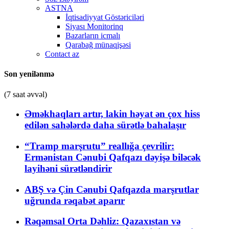
ASTNA
İqtisadiyyat Göstəriciləri
Siyası Monitorinq
Bazarların icmalı
Qarabağ münaqişəsi
Contact az
Son yenilənmə
(7 saat əvvəl)
Əməkhaqları artır, lakin həyat ən çox hiss
edilən sahələrdə daha sürətlə bahalaşır
“Tramp marşrutu” reallığa çevrilir:
Ermənistan Cənubi Qafqazı dəyişə biləcək
layihəni sürətləndirir
ABŞ və Çin Cənubi Qafqazda marşrutlar
uğrunda rəqabət aparır
Rəqəmsal Orta Dəhliz: Qazaxıstan və