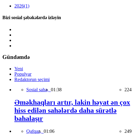
2026
(1)
Bizi sosial şəbəkələrdə izləyin
Gündəmdə
Yeni
Populyar
Redaktorun seçimi
Sosial sahə,
01:38
224
Əməkhaqları artır, lakin həyat ən çox
hiss edilən sahələrdə daha sürətlə
bahalaşır
Qafqaz,
01:06
249