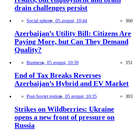
drain challenges persist
Social sphere,
05 avqust, 10:44
360
Azerbaijan’s Utility Bill: Citizens Are
Paying More, but Can They Demand
Quality?
Business,
05 avqust, 10:39
351
End of Tax Breaks Reverses
Azerbaijan’s Hybrid and EV Market
Post-Soviet region,
05 avqust, 10:35
303
Strikes on Wildberries: Ukraine
opens a new front of pressure on
Russia