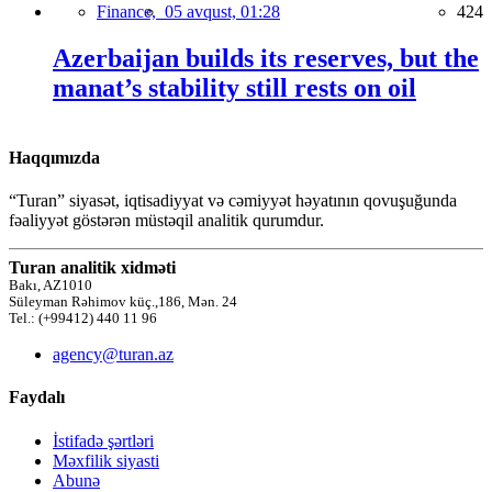
Finance,
05 avqust, 01:28
424
Azerbaijan builds its reserves, but the
manat’s stability still rests on oil
Haqqımızda
“Turan” siyasət, iqtisadiyyat və cəmiyyət həyatının qovuşuğunda
fəaliyyət göstərən müstəqil analitik qurumdur.
Turan analitik xidməti
Bakı, AZ1010
Süleyman Rəhimov küç.,186, Mən. 24
Tel.: (+99412) 440 11 96
agency@turan.az
Faydalı
İstifadə şərtləri
Məxfilik siyasti
Abunə