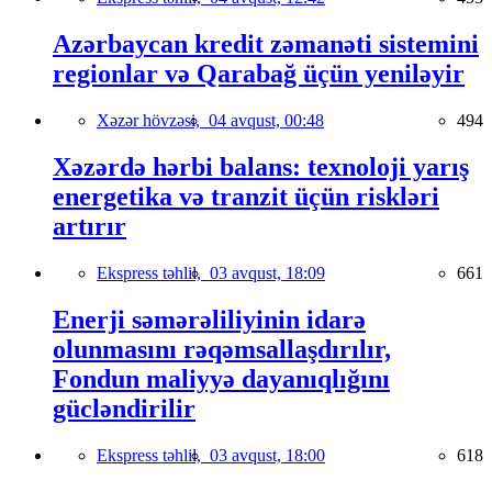
Azərbaycan kredit zəmanəti sistemini
regionlar və Qarabağ üçün yeniləyir
Xəzər hövzəsi,
04 avqust, 00:48
494
Xəzərdə hərbi balans: texnoloji yarış
energetika və tranzit üçün riskləri
artırır
Ekspress təhlil,
03 avqust, 18:09
661
Enerji səmərəliliyinin idarə
olunmasını rəqəmsallaşdırılır,
Fondun maliyyə dayanıqlığını
gücləndirilir
Ekspress təhlil,
03 avqust, 18:00
618