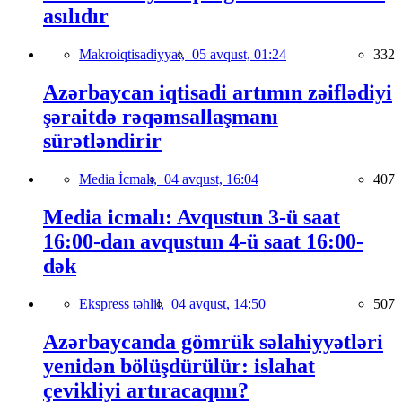
asılıdır
Makroiqtisadiyyat,
05 avqust, 01:24
332
Azərbaycan iqtisadi artımın zəiflədiyi
şəraitdə rəqəmsallaşmanı
sürətləndirir
Media İcmalı,
04 avqust, 16:04
407
Media icmalı: Avqustun 3-ü saat
16:00-dan avqustun 4-ü saat 16:00-
dək
Ekspress təhlil,
04 avqust, 14:50
507
Azərbaycanda gömrük səlahiyyətləri
yenidən bölüşdürülür: islahat
çevikliyi artıracaqmı?