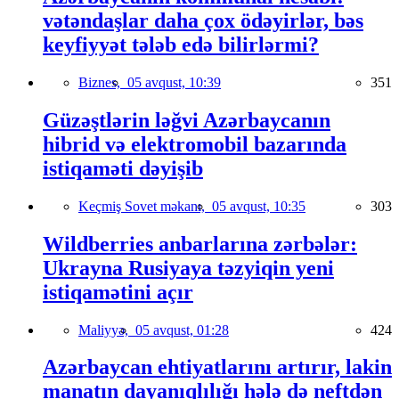
vətəndaşlar daha çox ödəyirlər, bəs
keyfiyyət tələb edə bilirlərmi?
Biznes,
05 avqust, 10:39
351
Güzəştlərin ləğvi Azərbaycanın
hibrid və elektromobil bazarında
istiqaməti dəyişib
Keçmiş Sovet məkanı,
05 avqust, 10:35
303
Wildberries anbarlarına zərbələr:
Ukrayna Rusiyaya təzyiqin yeni
istiqamətini açır
Maliyyə,
05 avqust, 01:28
424
Azərbaycan ehtiyatlarını artırır, lakin
manatın dayanıqlılığı hələ də neftdən