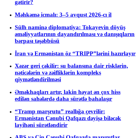
gətirir?
Məhkəmə icmalı: 3–5 avqust 2026-cı il
Sülh naminə diplomatiya: Tokayevin döyüş
əməliyyatlarının dayandırılması və danışıqların
bərpası təşəbbüsü
İran və Ermənistan öz “TRIPP”lərini hazırlayır
Xəzər geri çəkilir: su balansına dair risklərin,
nəticələrin və zəifliklərin kompleks
qiymətləndirilməsi
Əməkhaqları artır, lakin həyat ən çox hiss
edilən sahələrdə daha sürətlə bahalaşır
“Tramp marşrutu” reallığa çevrilir:
Ermənistan Cənubi Qafqazı dəyişə biləcək
layihəni sürətləndirir
ABŞ və Çin Cənubi Qafqazda marşrutlar