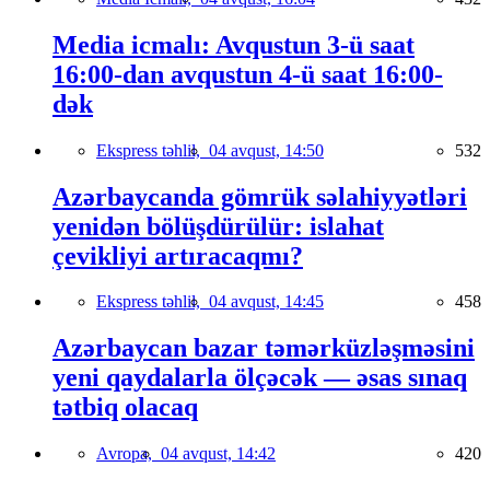
Media icmalı: Avqustun 3-ü saat
16:00-dan avqustun 4-ü saat 16:00-
dək
Ekspress təhlil,
04 avqust, 14:50
532
Azərbaycanda gömrük səlahiyyətləri
yenidən bölüşdürülür: islahat
çevikliyi artıracaqmı?
Ekspress təhlil,
04 avqust, 14:45
458
Azərbaycan bazar təmərküzləşməsini
yeni qaydalarla ölçəcək — əsas sınaq
tətbiq olacaq
Avropa,
04 avqust, 14:42
420