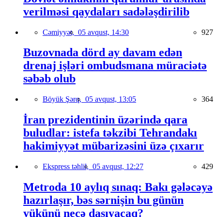
verilməsi qaydaları sadələşdirilib
Cəmiyyət,
05 avqust, 14:30
927
Buzovnada dörd ay davam edən
drenaj işləri ombudsmana müraciətə
səbəb olub
Böyük Şərq,
05 avqust, 13:05
364
İran prezidentinin üzərində qara
buludlar: istefa təkzibi Tehrandakı
hakimiyyət mübarizəsini üzə çıxarır
Ekspress təhlil,
05 avqust, 12:27
429
Metroda 10 aylıq sınaq: Bakı gələcəyə
hazırlaşır, bəs sərnişin bu günün
yükünü necə daşıyacaq?