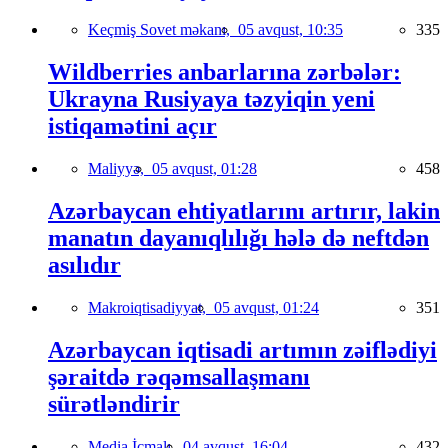
Keçmiş Sovet məkanı,
05 avqust, 10:35
335
Wildberries anbarlarına zərbələr:
Ukrayna Rusiyaya təzyiqin yeni
istiqamətini açır
Maliyyə,
05 avqust, 01:28
458
Azərbaycan ehtiyatlarını artırır, lakin
manatın dayanıqlılığı hələ də neftdən
asılıdır
Makroiqtisadiyyat,
05 avqust, 01:24
351
Azərbaycan iqtisadi artımın zəiflədiyi
şəraitdə rəqəmsallaşmanı
sürətləndirir
Media İcmalı,
04 avqust, 16:04
432