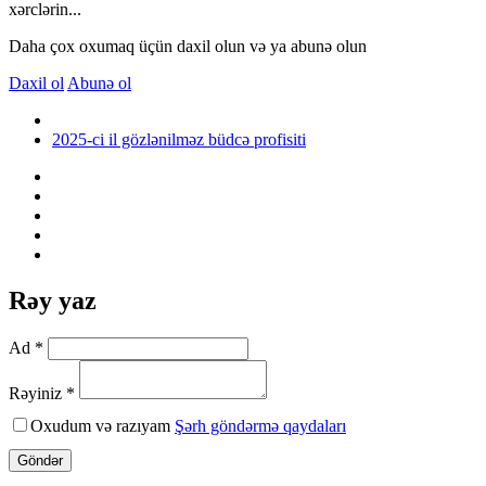
xərclərin...
Daha çox oxumaq üçün daxil olun və ya abunə olun
Daxil ol
Abunə ol
2025-ci il gözlənilməz büdcə profisiti
Rəy yaz
Ad *
Rəyiniz *
Oxudum və razıyam
Şərh göndərmə qaydaları
Göndər