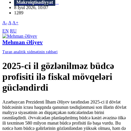
Makroiqtisadiyyat
8 İyul 2026, 10:07
1289
A-
A
A+
EN
RU
Mehman Əliyev
Turan analitik xidmətinin rəhbəri
2025-ci il gözlənilməz büdcə
profisiti ilə fiskal mövqeləri
gücləndirdi
Azərbaycan Prezidenti İlham Əliyev tərəfindən 2025-ci il dövlət
büdcəsinin icrası haqqında qanunun təsdiqlənməsi son illərin dövlət
maliyyə siyasətinin ən diqqətçəkən nəticələrindən birini
rəsmiləşdirdi. Əvvəlcədən planlaşdırılmış büdcə kəsiri əvəzinə ölkə
ili təxminən 580 milyon manat büdcə profisiti ilə başa vurdu. Bu
nəticə həm büdcə gəlirlərinin gözləniləndən yüksək olması, həm də