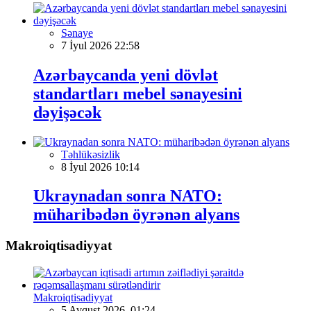
Sənaye
7 İyul 2026 22:58
Azərbaycanda yeni dövlət
standartları mebel sənayesini
dəyişəcək
Təhlükəsizlik
8 İyul 2026 10:14
Ukraynadan sonra NATO:
müharibədən öyrənən alyans
Makroiqtisadiyyat
Makroiqtisadiyyat
5 Avqust 2026, 01:24