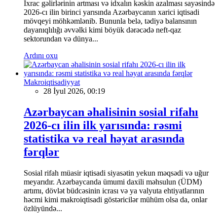
İxrac gəlirlərinin artması və idxalın kəskin azalması sayəsində
2026-cı ilin birinci yarısında Azərbaycanın xarici iqtisadi
mövqeyi möhkəmlənib. Bununla belə, tədiyə balansının
dayanıqlılığı əvvəlki kimi böyük dərəcədə neft-qaz
sektorundan və dünya...
Ardını oxu
Makroiqtisadiyyat
28 İyul 2026, 00:19
Azərbaycan əhalisinin sosial rifahı
2026-cı ilin ilk yarısında: rəsmi
statistika və real həyat arasında
fərqlər
Sosial rifah müasir iqtisadi siyasətin yekun məqsədi və uğur
meyarıdır. Azərbaycanda ümumi daxili məhsulun (ÜDM)
artımı, dövlət büdcəsinin icrası və ya valyuta ehtiyatlarının
həcmi kimi makroiqtisadi göstəricilər mühüm olsa da, onlar
özlüyündə...