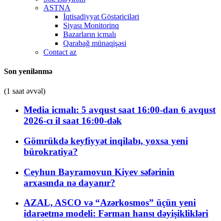
ASTNA
İqtisadiyyat Göstəriciləri
Siyası Monitorinq
Bazarların icmalı
Qarabağ münaqişəsi
Contact az
Son yenilənmə
(1 saat əvvəl)
Media icmalı: 5 avqust saat 16:00-dan 6 avqust
2026-cı il saat 16:00-dək
Gömrükdə keyfiyyət inqilabı, yoxsa yeni
bürokratiya?
Ceyhun Bayramovun Kiyev səfərinin
arxasında nə dayanır?
AZAL, ASCO və “Azərkosmos” üçün yeni
idarəetmə modeli: Fərman hansı dəyişiklikləri