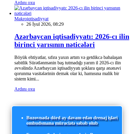
Ardını oxu
Makroiqtisadiyyat
26 İyul 2026, 08:29
Azərbaycan iqtisadiyyatı: 2026-cı ilin
birinci yarısının nəticələri
Böyük ehtiyatlar, sıfıra yaxın artım və getdikcə bahalaşan
sabitlik Sürətlənmənin baş tutmadığı yarım il 2026-cı ilin
əvvəlində Azərbaycan iqtisadiyyatı şoklara qarşı ənənəvi
qorunma vasitələrinin demək olar ki, hamısına malik bir
sistem kimi...
Ardını oxu
Buzovnada dörd ay davam edən drenaj işləri
ombudsmana müraciətə səbəb olub