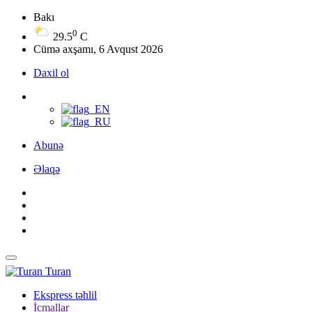
Bakı
0
29.5
C
Cümə axşamı, 6 Avqust 2026
Daxil ol
Abunə
Əlaqə
Turan
Ekspress təhlil
İcmallar