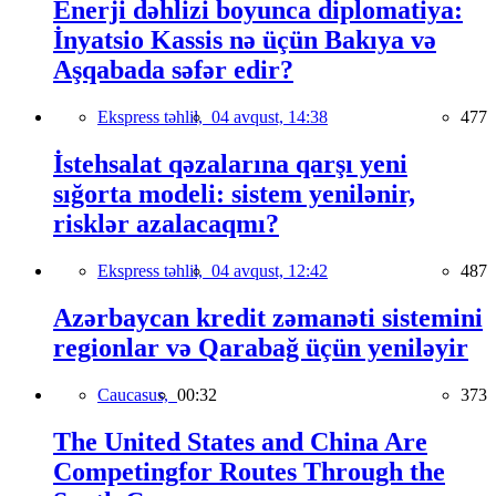
Enerji dəhlizi boyunca diplomatiya:
İnyatsio Kassis nə üçün Bakıya və
Aşqabada səfər edir?
Ekspress təhlil,
04 avqust, 14:38
477
İstehsalat qəzalarına qarşı yeni
sığorta modeli: sistem yenilənir,
risklər azalacaqmı?
Ekspress təhlil,
04 avqust, 12:42
487
Azərbaycan kredit zəmanəti sistemini
regionlar və Qarabağ üçün yeniləyir
Caucasus,
00:32
373
The United States and China Are
Competingfor Routes Through the