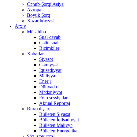
Cənub-Şərqi Asiya
Avropa
Böyük Şərq
Xəzər hövzəsi
Arxiv
Müsahibə
Sual-cavab
Çətin sual
Bizimkiler
Xəbərlər
Siyasət
Cəmiyyət
İqtisadiyyat
Maliyyə
Enerji
Dünyada
Mədəniyyət
Foto sessiyalar
Aktual Reportaj
Buraxılışlar
Bülleten Siyasət
Bülleten İqtisadiyyat
Bülleten Maliyyə
Bülleten Energetika
Söz istəyirəm