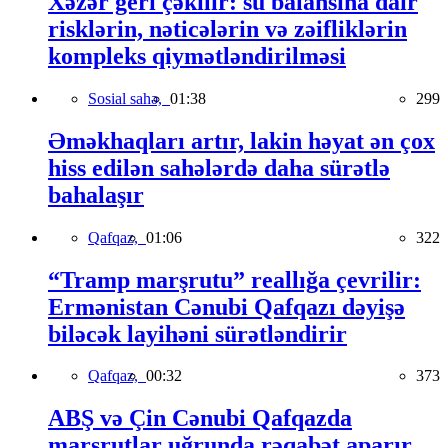
Xəzər geri çəkilir: su balansına dair
risklərin, nəticələrin və zəifliklərin
kompleks qiymətləndirilməsi
Sosial sahə,
01:38
299
Əməkhaqları artır, lakin həyat ən çox
hiss edilən sahələrdə daha sürətlə
bahalaşır
Qafqaz,
01:06
322
“Tramp marşrutu” reallığa çevrilir:
Ermənistan Cənubi Qafqazı dəyişə
biləcək layihəni sürətləndirir
Qafqaz,
00:32
373
ABŞ və Çin Cənubi Qafqazda
marşrutlar uğrunda rəqabət aparır