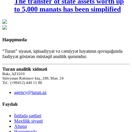
The transfer of state assets worth up
to 5,000 manats has been simplified
Haqqımızda
“Turan” siyasət, iqtisadiyyat və cəmiyyət həyatının qovuşuğunda
fəaliyyət göstərən müstəqil analitik qurumdur.
Turan analitik xidməti
Bakı, AZ1010
Süleyman Rəhimov küç.,186, Mən. 24
Tel.: (+99412) 440 11 96
agency@turan.az
Faydalı
İstifadə şərtləri
Məxfilik siyasti
Abunə
Haqqımızda