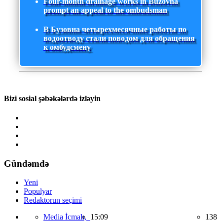
Four-month drainage works in Buzovna
prompt an appeal to the ombudsman
В Бузовна четырехмесячные работы по
водоотводу стали поводом для обращения
к омбудсмену
Bizi sosial şəbəkələrdə izləyin
Gündəmdə
Yeni
Populyar
Redaktorun seçimi
Media İcmalı,
15:09
138