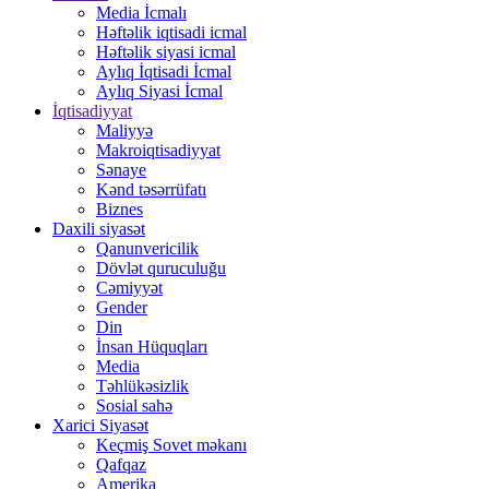
Media İcmalı
Həftəlik iqtisadi icmal
Həftəlik siyasi icmal
Aylıq İqtisadi İcmal
Aylıq Siyasi İcmal
İqtisadiyyat
Maliyyə
Makroiqtisadiyyat
Sənaye
Kənd təsərrüfatı
Biznes
Daxili siyasət
Qanunvericilik
Dövlət quruculuğu
Cəmiyyət
Gender
Din
İnsan Hüquqları
Media
Təhlükəsizlik
Sosial sahə
Xarici Siyasət
Keçmiş Sovet məkanı
Qafqaz
Amerika