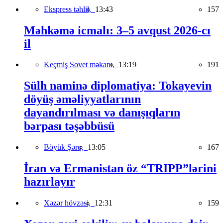
Ekspress təhlil,
13:43
157
Məhkəmə icmalı: 3–5 avqust 2026-cı
il
Keçmiş Sovet məkanı,
13:19
191
Sülh naminə diplomatiya: Tokayevin
döyüş əməliyyatlarının
dayandırılması və danışıqların
bərpası təşəbbüsü
Böyük Şərq,
13:05
167
İran və Ermənistan öz “TRIPP”lərini
hazırlayır
Xəzər hövzəsi,
12:31
159