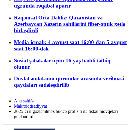
uğrunda rəqabət aparır
Rəqəmsal Orta Dəhliz: Qazaxıstan və
Azərbaycan Xəzərin sahillərini fiber-optik xətlə
birləşdirdi
Media icmalı: 4 avqust saat 16:00-dan 5 avqust
saat 16:00-dək
Sosial şəbəkələr üçün 16 yaş həddi tətbiq
olunur
Dövlət əmlakının qurumlar arasında verilməsi
qaydaları sadələşdirilib
Ana səhifə
Makroiqtisadiyyat
2025-ci il gözlənilməz büdcə profisiti ilə fiskal mövqeləri
gücləndirdi