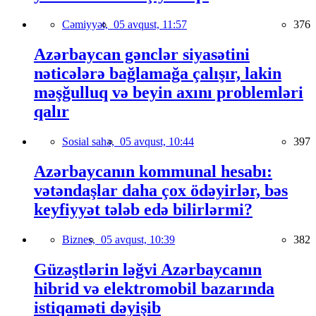
Cəmiyyət,
05 avqust, 11:57
376
Azərbaycan gənclər siyasətini
nəticələrə bağlamağa çalışır, lakin
məşğulluq və beyin axını problemləri
qalır
Sosial sahə,
05 avqust, 10:44
397
Azərbaycanın kommunal hesabı:
vətəndaşlar daha çox ödəyirlər, bəs
keyfiyyət tələb edə bilirlərmi?
Biznes,
05 avqust, 10:39
382
Güzəştlərin ləğvi Azərbaycanın
hibrid və elektromobil bazarında
istiqaməti dəyişib