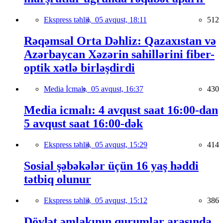
Ekspress təhlil,
05 avqust, 18:11
512
Rəqəmsal Orta Dəhliz: Qazaxıstan və
Azərbaycan Xəzərin sahillərini fiber-
optik xətlə birləşdirdi
Media İcmalı,
05 avqust, 16:37
430
Media icmalı: 4 avqust saat 16:00-dan
5 avqust saat 16:00-dək
Ekspress təhlil,
05 avqust, 15:29
414
Sosial şəbəkələr üçün 16 yaş həddi
tətbiq olunur
Ekspress təhlil,
05 avqust, 15:12
386
Dövlət əmlakının qurumlar arasında