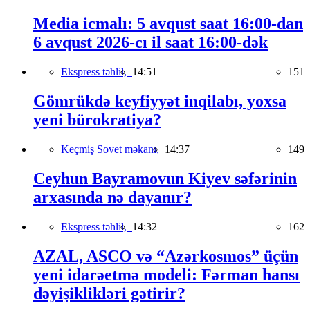
Media icmalı: 5 avqust saat 16:00-dan
6 avqust 2026-cı il saat 16:00-dək
Ekspress təhlil,
14:51
151
Gömrükdə keyfiyyət inqilabı, yoxsa
yeni bürokratiya?
Keçmiş Sovet məkanı,
14:37
149
Ceyhun Bayramovun Kiyev səfərinin
arxasında nə dayanır?
Ekspress təhlil,
14:32
162
AZAL, ASCO və “Azərkosmos” üçün
yeni idarəetmə modeli: Fərman hansı
dəyişiklikləri gətirir?