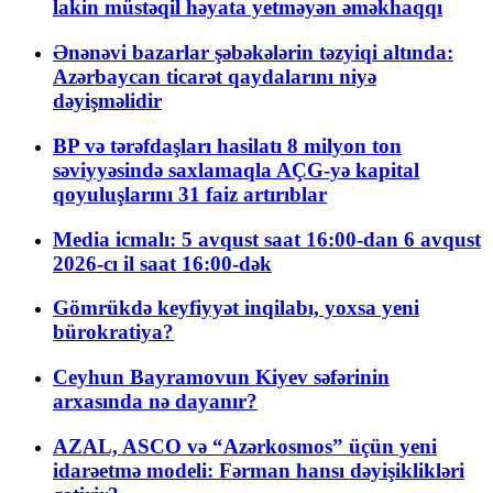
lakin müstəqil həyata yetməyən əməkhaqqı
Ənənəvi bazarlar şəbəkələrin təzyiqi altında:
Azərbaycan ticarət qaydalarını niyə
dəyişməlidir
BP və tərəfdaşları hasilatı 8 milyon ton
səviyyəsində saxlamaqla AÇG-yə kapital
qoyuluşlarını 31 faiz artırıblar
Media icmalı: 5 avqust saat 16:00-dan 6 avqust
2026-cı il saat 16:00-dək
Gömrükdə keyfiyyət inqilabı, yoxsa yeni
bürokratiya?
Ceyhun Bayramovun Kiyev səfərinin
arxasında nə dayanır?
AZAL, ASCO və “Azərkosmos” üçün yeni
idarəetmə modeli: Fərman hansı dəyişiklikləri