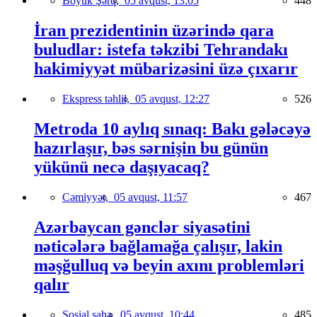
Böyük Şərq,
05 avqust, 13:05
448
İran prezidentinin üzərində qara
buludlar: istefa təkzibi Tehrandakı
hakimiyyət mübarizəsini üzə çıxarır
Ekspress təhlil,
05 avqust, 12:27
526
Metroda 10 aylıq sınaq: Bakı gələcəyə
hazırlaşır, bəs sərnişin bu günün
yükünü necə daşıyacaq?
Cəmiyyət,
05 avqust, 11:57
467
Azərbaycan gənclər siyasətini
nəticələrə bağlamağa çalışır, lakin
məşğulluq və beyin axını problemləri
qalır
Sosial sahə,
05 avqust, 10:44
485