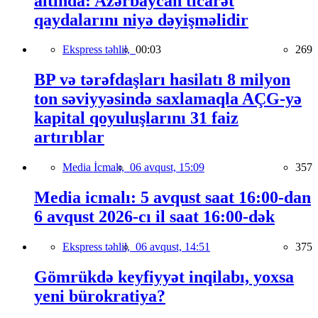
altında: Azərbaycan ticarət
qaydalarını niyə dəyişməlidir
Ekspress təhlil,
00:03
269
BP və tərəfdaşları hasilatı 8 milyon
ton səviyyəsində saxlamaqla AÇG-yə
kapital qoyuluşlarını 31 faiz
artırıblar
Media İcmalı,
06 avqust, 15:09
357
Media icmalı: 5 avqust saat 16:00-dan
6 avqust 2026-cı il saat 16:00-dək
Ekspress təhlil,
06 avqust, 14:51
375
Gömrükdə keyfiyyət inqilabı, yoxsa
yeni bürokratiya?