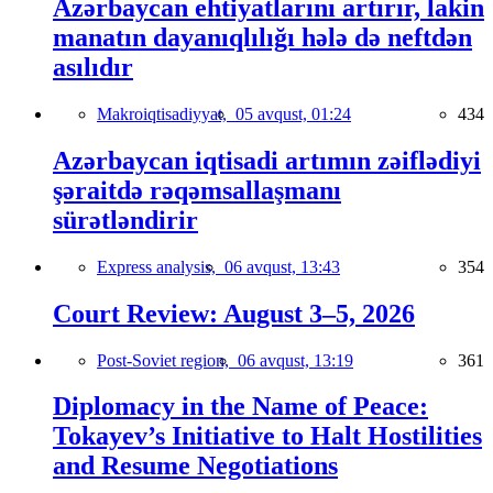
Azərbaycan ehtiyatlarını artırır, lakin
manatın dayanıqlılığı hələ də neftdən
asılıdır
Makroiqtisadiyyat,
05 avqust, 01:24
434
Azərbaycan iqtisadi artımın zəiflədiyi
şəraitdə rəqəmsallaşmanı
sürətləndirir
Express analysis,
06 avqust, 13:43
354
Court Review: August 3–5, 2026
Post-Soviet region,
06 avqust, 13:19
361
Diplomacy in the Name of Peace:
Tokayev’s Initiative to Halt Hostilities
and Resume Negotiations