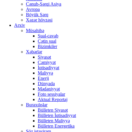
Cənub-Şərqi Asiya
Avropa
Böyük Şərq
Xəzər hövzəsi
Arxiv
Müsahibə
Sual-cavab
Çətin sual
Bizimkiler
Xəbərlər
Siyasət
Cəmiyyət
İqtisadiyyat
Maliyyə
Enerji
Dünyada
Mədəniyyət
Foto sessiyalar
Aktual Reportaj
Buraxılışlar
Bülleten Siyasət
Bülleten İqtisadiyyat
Bülleten Maliyyə
Bülleten Energetika
Söz istəyirəm