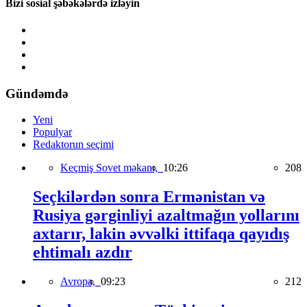
Bizi sosial şəbəkələrdə izləyin
Gündəmdə
Yeni
Populyar
Redaktorun seçimi
Keçmiş Sovet məkanı,
10:26
208
Seçkilərdən sonra Ermənistan və
Rusiya gərginliyi azaltmağın yollarını
axtarır, lakin əvvəlki ittifaqa qayıdış
ehtimalı azdır
Avropa,
09:23
212