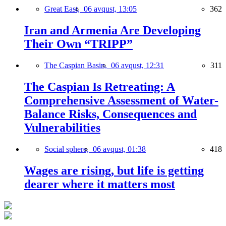
Great East,
06 avqust, 13:05
362
Iran and Armenia Are Developing
Their Own “TRIPP”
The Caspian Basin,
06 avqust, 12:31
311
The Caspian Is Retreating: A
Comprehensive Assessment of Water-
Balance Risks, Consequences and
Vulnerabilities
Social sphere,
06 avqust, 01:38
418
Wages are rising, but life is getting
dearer where it matters most