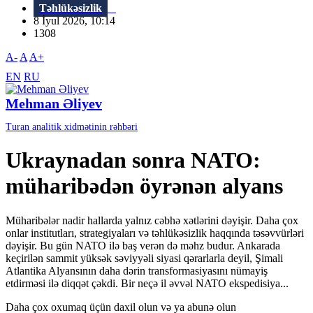
Təhlükəsizlik
8 İyul 2026, 10:14
1308
A-
A
A+
EN
RU
Mehman Əliyev
Turan analitik xidmətinin rəhbəri
Ukraynadan sonra NATO:
müharibədən öyrənən alyans
Müharibələr nadir hallarda yalnız cəbhə xətlərini dəyişir. Daha çox
onlar institutları, strategiyaları və təhlükəsizlik haqqında təsəvvürləri
dəyişir. Bu gün NATO ilə baş verən də məhz budur. Ankarada
keçirilən sammit yüksək səviyyəli siyasi qərarlarla deyil, Şimali
Atlantika Alyansının daha dərin transformasiyasını nümayiş
etdirməsi ilə diqqət çəkdi. Bir neçə il əvvəl NATO ekspedisiya...
Daha çox oxumaq üçün daxil olun və ya abunə olun