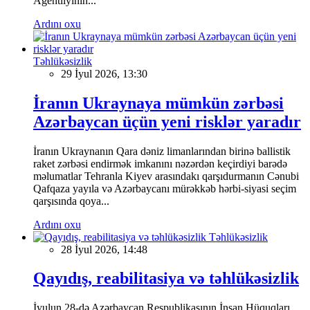
Agentliyinin...
Ardını oxu
Təhlükəsizlik
29 İyul 2026, 13:30
İranın Ukraynaya mümkün zərbəsi
Azərbaycan üçün yeni risklər yaradır
İranın Ukraynanın Qara dəniz limanlarından birinə ballistik
raket zərbəsi endirmək imkanını nəzərdən keçirdiyi barədə
məlumatlar Tehranla Kiyev arasındakı qarşıdurmanın Cənubi
Qafqaza yayıla və Azərbaycanı mürəkkəb hərbi-siyasi seçim
qarşısında qoya...
Ardını oxu
Təhlükəsizlik
28 İyul 2026, 14:48
Qayıdış, reabilitasiya və təhlükəsizlik
İyulun 28-də Azərbaycan Respublikasının İnsan Hüquqları