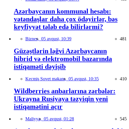
Azərbaycanın kommunal hesabı:
vətəndaşlar daha çox ödəyirlər, bəs
keyfiyyət tələb edə bilirlərmi?
Biznes,
05 avqust, 10:39
481
Güzəştlərin ləğvi Azərbaycanın
hibrid və elektromobil bazarında
istiqaməti dəyişib
Keçmiş Sovet məkanı,
05 avqust, 10:35
410
Wildberries anbarlarına zərbələr:
Ukrayna Rusiyaya təzyiqin yeni
istiqamətini açır
Maliyyə,
05 avqust, 01:28
545