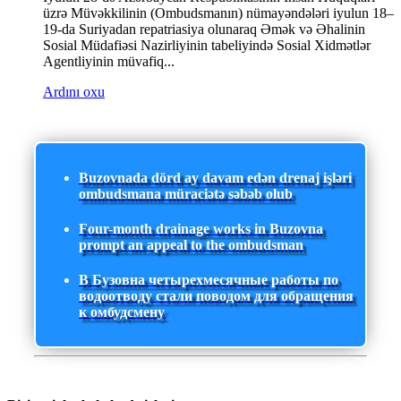
üzrə Müvəkkilinin (Ombudsmanın) nümayəndələri iyulun 18–
19-da Suriyadan repatriasiya olunaraq Əmək və Əhalinin
Sosial Müdafiəsi Nazirliyinin tabeliyində Sosial Xidmətlər
Agentliyinin müvafiq...
Ardını oxu
Buzovnada dörd ay davam edən drenaj işləri
ombudsmana müraciətə səbəb olub
Four-month drainage works in Buzovna
prompt an appeal to the ombudsman
В Бузовна четырехмесячные работы по
водоотводу стали поводом для обращения
к омбудсмену