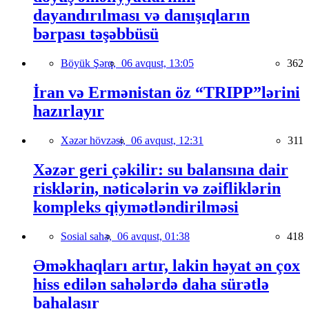
dayandırılması və danışıqların
bərpası təşəbbüsü
Böyük Şərq,
06 avqust, 13:05
362
İran və Ermənistan öz “TRIPP”lərini
hazırlayır
Xəzər hövzəsi,
06 avqust, 12:31
311
Xəzər geri çəkilir: su balansına dair
risklərin, nəticələrin və zəifliklərin
kompleks qiymətləndirilməsi
Sosial sahə,
06 avqust, 01:38
418
Əməkhaqları artır, lakin həyat ən çox
hiss edilən sahələrdə daha sürətlə
bahalaşır