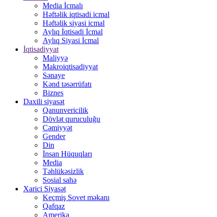
Media İcmalı
Həftəlik iqtisadi icmal
Həftəlik siyasi icmal
Aylıq İqtisadi İcmal
Aylıq Siyasi İcmal
İqtisadiyyat
Maliyyə
Makroiqtisadiyyat
Sənaye
Kənd təsərrüfatı
Biznes
Daxili siyasət
Qanunvericilik
Dövlət quruculuğu
Cəmiyyət
Gender
Din
İnsan Hüquqları
Media
Təhlükəsizlik
Sosial sahə
Xarici Siyasət
Keçmiş Sovet məkanı
Qafqaz
Amerika