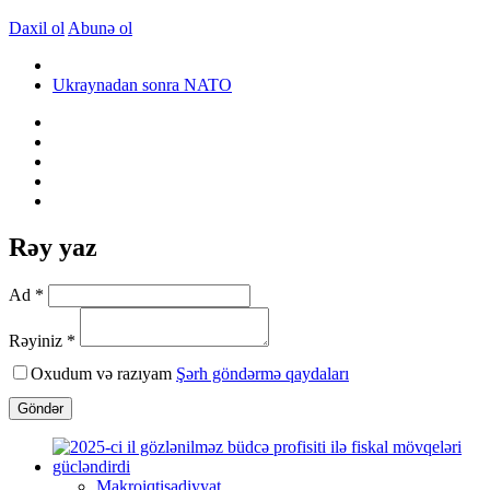
Daxil ol
Abunə ol
Ukraynadan sonra NATO
Rəy yaz
Ad *
Rəyiniz *
Oxudum və razıyam
Şərh göndərmə qaydaları
Göndər
Makroiqtisadiyyat