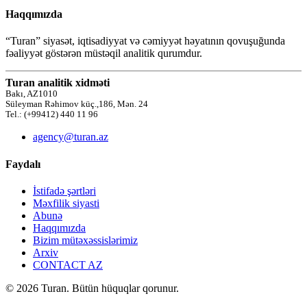
Haqqımızda
“Turan” siyasət, iqtisadiyyat və cəmiyyət həyatının qovuşuğunda
fəaliyyət göstərən müstəqil analitik qurumdur.
Turan analitik xidməti
Bakı, AZ1010
Süleyman Rəhimov küç.,186, Mən. 24
Tel.: (+99412) 440 11 96
agency@turan.az
Faydalı
İstifadə şərtləri
Məxfilik siyasti
Abunə
Haqqımızda
Bizim mütəxəssislərimiz
Arxiv
CONTACT AZ
© 2026 Turan. Bütün hüquqlar qorunur.