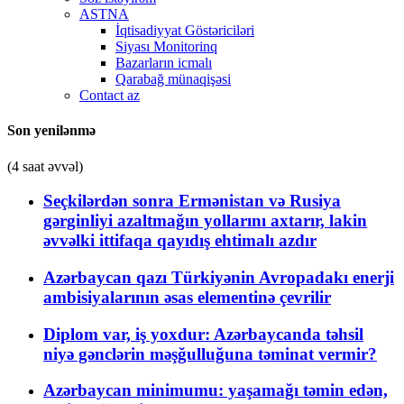
ASTNA
İqtisadiyyat Göstəriciləri
Siyası Monitorinq
Bazarların icmalı
Qarabağ münaqişəsi
Contact az
Son yenilənmə
(4 saat əvvəl)
Seçkilərdən sonra Ermənistan və Rusiya
gərginliyi azaltmağın yollarını axtarır, lakin
əvvəlki ittifaqa qayıdış ehtimalı azdır
Azərbaycan qazı Türkiyənin Avropadakı enerji
ambisiyalarının əsas elementinə çevrilir
Diplom var, iş yoxdur: Azərbaycanda təhsil
niyə gənclərin məşğulluğuna təminat vermir?
Azərbaycan minimumu: yaşamağı təmin edən,