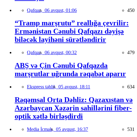
Qafqaz,
06 avqust, 01:06
450
“Tramp marşrutu” reallığa çevrilir:
Ermənistan Cənubi Qafqazı dəyişə
biləcək layihəni sürətləndirir
Qafqaz,
06 avqust, 00:32
479
ABŞ və Çin Cənubi Qafqazda
marşrutlar uğrunda rəqabət aparır
Ekspress təhlil,
05 avqust, 18:11
634
Rəqəmsal Orta Dəhliz: Qazaxıstan və
Azərbaycan Xəzərin sahillərini fiber-
optik xətlə birləşdirdi
Media İcmalı,
05 avqust, 16:37
531