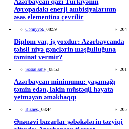
Azərbaycan qazı Türkiyənin
Avropadakı enerji ambisiyalarının
əsas elementinə çevrilir
Cəmiyyət,
08:59
204
Diplom var, iş yoxdur: Azərbaycanda
təhsil niyə gənclərin məşğulluğuna
təminat vermir?
Sosial sahə,
08:53
201
Azərbaycan minimumu: yaşamağı
təmin edən, lakin müstəqil həyata
yetməyən əməkhaqqı
Biznes,
08:44
205
Ənənəvi bazarlar şəbəkələrin təzyiqi