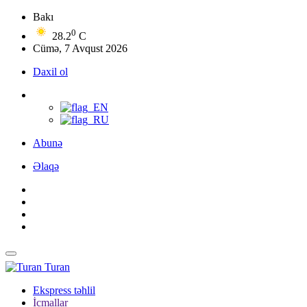
Bakı
0
28.2
C
Cümə, 7 Avqust 2026
Daxil ol
Abunə
Əlaqə
Turan
Ekspress təhlil
İcmallar