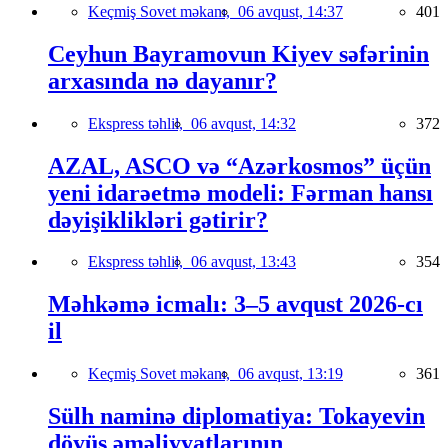
Keçmiş Sovet məkanı,
06 avqust, 14:37
401
Ceyhun Bayramovun Kiyev səfərinin
arxasında nə dayanır?
Ekspress təhlil,
06 avqust, 14:32
372
AZAL, ASCO və “Azərkosmos” üçün
yeni idarəetmə modeli: Fərman hansı
dəyişiklikləri gətirir?
Ekspress təhlil,
06 avqust, 13:43
354
Məhkəmə icmalı: 3–5 avqust 2026-cı
il
Keçmiş Sovet məkanı,
06 avqust, 13:19
361
Sülh naminə diplomatiya: Tokayevin
döyüş əməliyyatlarının