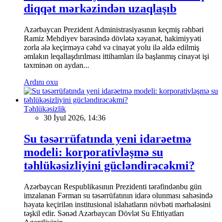
diqqət mərkəzindən uzaqlaşıb
Azərbaycan Prezident Administrasiyasının keçmiş rəhbəri
Ramiz Mehdiyev barəsində dövlətə xəyanət, hakimiyyəti
zorla ələ keçirməyə cəhd və cinayət yolu ilə əldə edilmiş
əmlakın leqallaşdırılması ittihamları ilə başlanmış cinayət işi
təxminən on aydan...
Ardını oxu
Təhlükəsizlik
30 İyul 2026, 14:36
Su təsərrüfatında yeni idarəetmə
modeli: korporativləşmə su
təhlükəsizliyini gücləndirəcəkmi?
Azərbaycan Respublikasının Prezidenti tərəfindənbu gün
imzalanan Fərman su təsərrüfatının idarə olunması sahəsində
həyata keçirilən institusional islahatların növbəti mərhələsini
təşkil edir. Sənəd Azərbaycan Dövlət Su Ehtiyatları