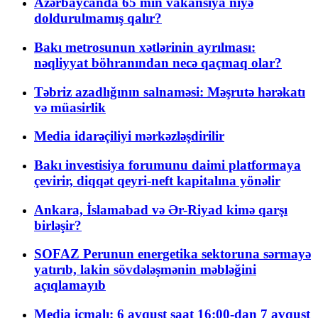
Azərbaycanda 65 min vakansiya niyə
doldurulmamış qalır?
Bakı metrosunun xətlərinin ayrılması:
nəqliyyat böhranından necə qaçmaq olar?
Təbriz azadlığının salnaməsi: Məşrutə hərəkatı
və müasirlik
Media idarəçiliyi mərkəzləşdirilir
Bakı investisiya forumunu daimi platformaya
çevirir, diqqət qeyri-neft kapitalına yönəlir
Ankara, İslamabad və Ər-Riyad kimə qarşı
birləşir?
SOFAZ Perunun energetika sektoruna sərmayə
yatırıb, lakin sövdələşmənin məbləğini
açıqlamayıb
Media icmalı: 6 avqust saat 16:00-dan 7 avqust