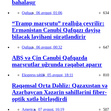
bahalaşır
Qafqaz,
06 avqust, 01:06
634
“Tramp marşrutu” reallığa çevrilir:
Ermənistan Cənubi Qafqazı dəyişə
biləcək layihəni sürətləndirir
Qafqaz,
06 avqust, 00:32
647
ABŞ və Çin Cənubi Qafqazda
marşrutlar uğrunda rəqabət aparır
Ekspress təhlil,
05 avqust, 18:11
810
Rəqəmsal Orta Dəhliz: Qazaxıstan və
Azərbaycan Xəzərin sahillərini fiber-
optik xətlə birləşdirdi
America,
07 avqust, 16:19
507