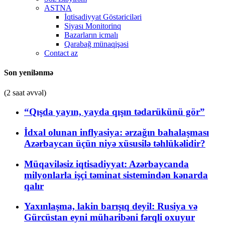
ASTNA
İqtisadiyyat Göstəriciləri
Siyası Monitorinq
Bazarların icmalı
Qarabağ münaqişəsi
Contact az
Son yenilənmə
(2 saat əvvəl)
“Qışda yayın, yayda qışın tədarükünü gör”
İdxal olunan inflyasiya: ərzağın bahalaşması
Azərbaycan üçün niyə xüsusilə təhlükəlidir?
Müqaviləsiz iqtisadiyyat: Azərbaycanda
milyonlarla işçi təminat sistemindən kənarda
qalır
Yaxınlaşma, lakin barışıq deyil: Rusiya və
Gürcüstan eyni müharibəni fərqli oxuyur