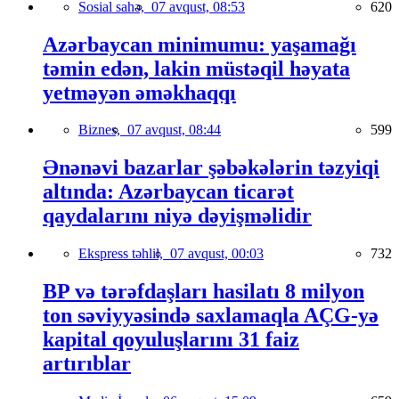
Sosial sahə,
07 avqust, 08:53
620
Azərbaycan minimumu: yaşamağı
təmin edən, lakin müstəqil həyata
yetməyən əməkhaqqı
Biznes,
07 avqust, 08:44
599
Ənənəvi bazarlar şəbəkələrin təzyiqi
altında: Azərbaycan ticarət
qaydalarını niyə dəyişməlidir
Ekspress təhlil,
07 avqust, 00:03
732
BP və tərəfdaşları hasilatı 8 milyon
ton səviyyəsində saxlamaqla AÇG-yə
kapital qoyuluşlarını 31 faiz
artırıblar