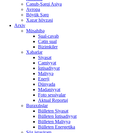
Cənub-Şərqi Asiya
Avropa
Böyük Şərq
Xəzər hövzəsi
Arxiv
Müsahibə
Sual-cavab
Çətin sual
Bizimkiler
Xəbərlər
Siyasət
Cəmiyyət
İqtisadiyyat
Maliyyə
Enerji
Dünyada
Mədəniyyət
Foto sessiyalar
Aktual Reportaj
Buraxılışlar
Bülleten Siyasət
Bülleten İqtisadiyyat
Bülleten Maliyyə
Bülleten Energetika
Söz istəyirəm