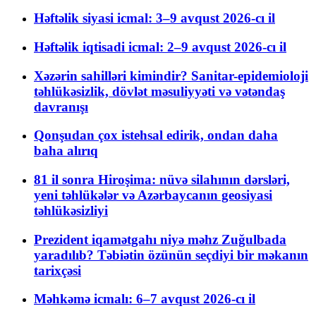
Həftəlik siyasi icmal: 3–9 avqust 2026-cı il
Həftəlik iqtisadi icmal: 2–9 avqust 2026-cı il
Xəzərin sahilləri kimindir? Sanitar-epidemioloji
təhlükəsizlik, dövlət məsuliyyəti və vətəndaş
davranışı
Qonşudan çox istehsal edirik, ondan daha
baha alırıq
81 il sonra Hiroşima: nüvə silahının dərsləri,
yeni təhlükələr və Azərbaycanın geosiyasi
təhlükəsizliyi
Prezident iqamətgahı niyə məhz Zuğulbada
yaradılıb? Təbiətin özünün seçdiyi bir məkanın
tarixçəsi
Məhkəmə icmalı: 6–7 avqust 2026-cı il