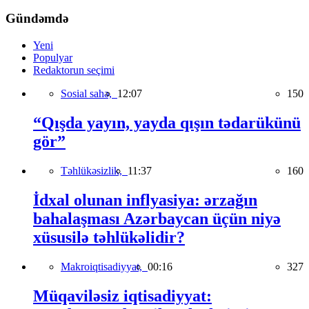
Gündəmdə
Yeni
Populyar
Redaktorun seçimi
Sosial sahə,
12:07
150
“Qışda yayın, yayda qışın tədarükünü
gör”
Təhlükəsizlik,
11:37
160
İdxal olunan inflyasiya: ərzağın
bahalaşması Azərbaycan üçün niyə
xüsusilə təhlükəlidir?
Makroiqtisadiyyat,
00:16
327
Müqaviləsiz iqtisadiyyat: