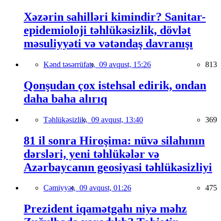
Xəzərin sahilləri kimindir? Sanitar-
epidemioloji təhlükəsizlik, dövlət
məsuliyyəti və vətəndaş davranışı
Kənd təsərrüfatı,
09 avqust, 15:26
813
Qonşudan çox istehsal edirik, ondan
daha baha alırıq
Təhlükəsizlik,
09 avqust, 13:40
369
81 il sonra Hiroşima: nüvə silahının
dərsləri, yeni təhlükələr və
Azərbaycanın geosiyasi təhlükəsizliyi
Cəmiyyət,
09 avqust, 01:26
475
Prezident iqamətgahı niyə məhz