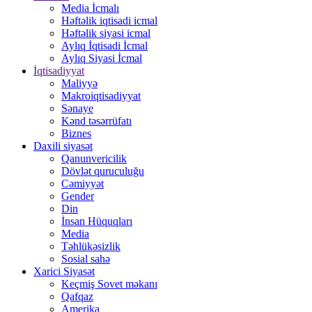
Media İcmalı
Həftəlik iqtisadi icmal
Həftəlik siyasi icmal
Aylıq İqtisadi İcmal
Aylıq Siyasi İcmal
İqtisadiyyat
Maliyyə
Makroiqtisadiyyat
Sənaye
Kənd təsərrüfatı
Biznes
Daxili siyasət
Qanunvericilik
Dövlət quruculuğu
Cəmiyyət
Gender
Din
İnsan Hüquqları
Media
Təhlükəsizlik
Sosial sahə
Xarici Siyasət
Keçmiş Sovet məkanı
Qafqaz
Amerika