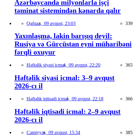
Azərbaycanda milyonlarla işçi
təminat sistemindən kənarda qalır
Qafqaz,
09 avqust, 23:03
339
Yaxınlaşma, lakin barışıq deyil:
Rusiya və Gürcüstan eyni müharibəni
fərqli oxuyur
Həftəlik siyasi icmal,
09 avqust, 22:20
365
Həftəlik siyasi icmal: 3–9 avqust
2026-cı il
Həftəlik iqtisadi icmal,
09 avqust, 22:18
366
Həftəlik iqtisadi icmal: 2–9 avqust
2026-cı il
Cəmiyyət,
09 avqust, 15:34
385