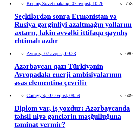
Keçmiş Sovet məkanı,
07 avqust, 10:26
758
Seçkilərdən sonra Ermənistan və
Rusiya gərginliyi azaltmağın yollarını
axtarır, lakin əvvəlki ittifaqa qayıdış
ehtimalı azdır
Avropa,
07 avqust, 09:23
680
Azərbaycan qazı Türkiyənin
Avropadakı enerji ambisiyalarının
əsas elementinə çevrilir
Cəmiyyət,
07 avqust, 08:59
609
Diplom var, iş yoxdur: Azərbaycanda
təhsil niyə gənclərin məşğulluğuna
təminat vermir?