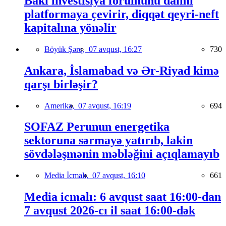
Bakı investisiya forumunu daimi
platformaya çevirir, diqqət qeyri-neft
kapitalına yönəlir
Böyük Şərq,
07 avqust, 16:27
730
Ankara, İslamabad və Ər-Riyad kimə
qarşı birləşir?
Amerika,
07 avqust, 16:19
694
SOFAZ Perunun energetika
sektoruna sərmayə yatırıb, lakin
sövdələşmənin məbləğini açıqlamayıb
Media İcmalı,
07 avqust, 16:10
661
Media icmalı: 6 avqust saat 16:00-dan
7 avqust 2026-cı il saat 16:00-dək