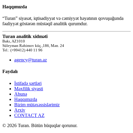
Haqqımızda
“Turan” siyasət, iqtisadiyyat və cəmiyyət həyatının qovuşuğunda
fəaliyyət göstərən müstəqil analitik qurumdur.
Turan analitik xidməti
Bakı, AZ1010
Süleyman Rəhimov küç.,186, Mən. 24
Tel.: (+99412) 440 11 96
agency@turan.az
Faydalı
İstifadə şərtləri
Məxfilik siyasti
Abunə
Haqqımızda
Bizim mütəxəssislərimiz
Arxiv
CONTACT AZ
© 2026 Turan. Bütün hüquqlar qorunur.