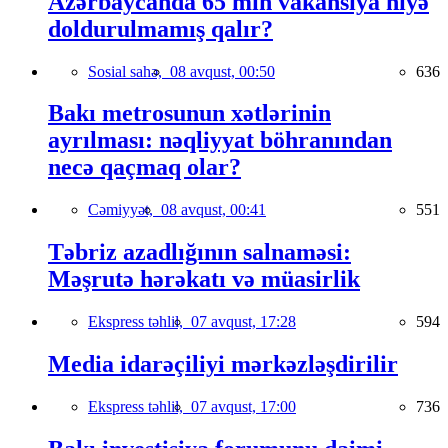
Azərbaycanda 65 min vakansiya niyə
doldurulmamış qalır?
Sosial sahə,
08 avqust, 00:50
636
Bakı metrosunun xətlərinin
ayrılması: nəqliyyat böhranından
necə qaçmaq olar?
Cəmiyyət,
08 avqust, 00:41
551
Təbriz azadlığının salnaməsi:
Məşrutə hərəkatı və müasirlik
Ekspress təhlil,
07 avqust, 17:28
594
Media idarəçiliyi mərkəzləşdirilir
Ekspress təhlil,
07 avqust, 17:00
736