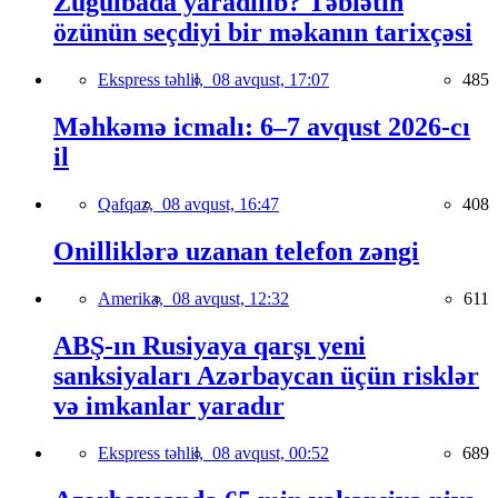
Zuğulbada yaradılıb? Təbiətin
özünün seçdiyi bir məkanın tarixçəsi
Ekspress təhlil,
08 avqust, 17:07
485
Məhkəmə icmalı: 6–7 avqust 2026-cı
il
Qafqaz,
08 avqust, 16:47
408
Onilliklərə uzanan telefon zəngi
Amerika,
08 avqust, 12:32
611
ABŞ-ın Rusiyaya qarşı yeni
sanksiyaları Azərbaycan üçün risklər
və imkanlar yaradır
Ekspress təhlil,
08 avqust, 00:52
689