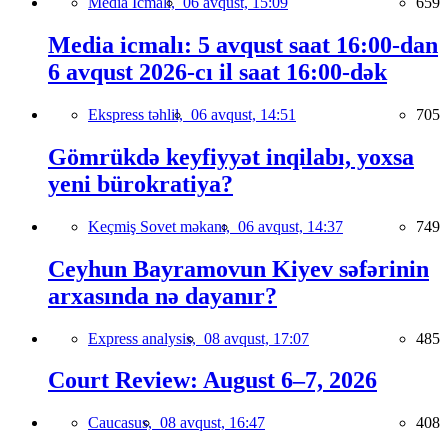
Media İcmalı,
06 avqust, 15:09
659
Media icmalı: 5 avqust saat 16:00-dan
6 avqust 2026-cı il saat 16:00-dək
Ekspress təhlil,
06 avqust, 14:51
705
Gömrükdə keyfiyyət inqilabı, yoxsa
yeni bürokratiya?
Keçmiş Sovet məkanı,
06 avqust, 14:37
749
Ceyhun Bayramovun Kiyev səfərinin
arxasında nə dayanır?
Express analysis,
08 avqust, 17:07
485
Court Review: August 6–7, 2026
Caucasus,
08 avqust, 16:47
408