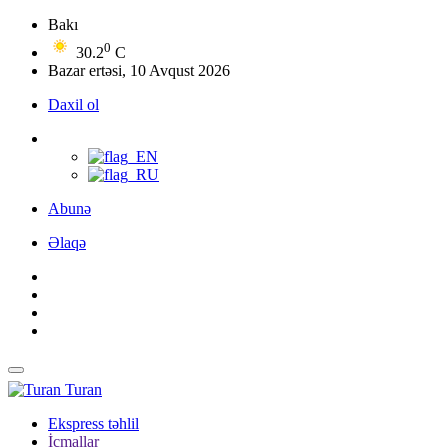
Bakı
0
30.2
C
Bazar ertəsi, 10 Avqust 2026
Daxil ol
Abunə
Əlaqə
Turan
Ekspress təhlil
İcmallar