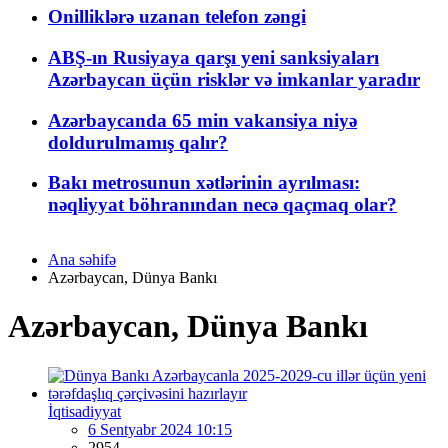
Onilliklərə uzanan telefon zəngi
ABŞ-ın Rusiyaya qarşı yeni sanksiyaları
Azərbaycan üçün risklər və imkanlar yaradır
Azərbaycanda 65 min vakansiya niyə
doldurulmamış qalır?
Bakı metrosunun xətlərinin ayrılması:
nəqliyyat böhranından necə qaçmaq olar?
Ana səhifə
Azərbaycan, Dünya Bankı
Azərbaycan, Dünya Bankı
İqtisadiyyat
6 Sentyabr 2024 10:15
2954