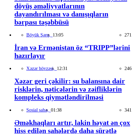
döyüş əməliyyatlarının
dayandırılması və danışıqların
bərpası təşəbbüsü
Böyük Şərq,
13:05
271
İran və Ermənistan öz “TRIPP”lərini
hazırlayır
Xəzər hövzəsi,
12:31
246
Xəzər geri çəkilir: su balansına dair
risklərin, nəticələrin və zəifliklərin
kompleks qiymətləndirilməsi
Sosial sahə,
01:38
341
Əməkhaqları artır, lakin həyat ən çox
hiss edilən sahələrdə daha sürətlə