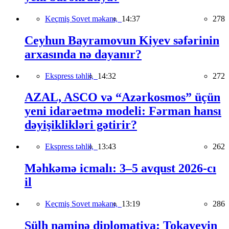
Keçmiş Sovet məkanı,
14:37
278
Ceyhun Bayramovun Kiyev səfərinin
arxasında nə dayanır?
Ekspress təhlil,
14:32
272
AZAL, ASCO və “Azərkosmos” üçün
yeni idarəetmə modeli: Fərman hansı
dəyişiklikləri gətirir?
Ekspress təhlil,
13:43
262
Məhkəmə icmalı: 3–5 avqust 2026-cı
il
Keçmiş Sovet məkanı,
13:19
286
Sülh naminə diplomatiya: Tokayevin