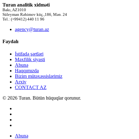
Turan analitik xidməti
Bakı, AZ1010
Süleyman Rəhimov küç.,186, Mən. 24
Tel.: (+99412) 440 11 96
agency@turan.az
Faydalı
İstifadə şərtləri
Məxfilik siyasti
Abunə
Haqqımızda
Bizim mütəxəssislərimiz
Arxiv
CONTACT AZ
© 2026 Turan. Bütün hüquqlar qorunur.
Abunə