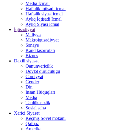
Media İcmalı
Həftəlik iqtisadi icmal
Həftəlik siyasi icmal
Aylıq İqtisadi İcmal
Aylıq Siyasi İcmal
İqtisadiyyat
Maliyyə
Makroiqtisadiyyat
Sənaye
Kənd təsərrüfatı
Biznes
Daxili siyasət
Qanunvericilik
Dövlət quruculuğu
Cəmiyyət
Gender
Din
İnsan Hüquqları
Media
Təhlükəsizlik
Sosial sahə
Xarici Siyasət
Keçmiş Sovet məkanı
Qafqaz
Amerika