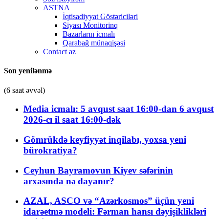
ASTNA
İqtisadiyyat Göstəriciləri
Siyası Monitorinq
Bazarların icmalı
Qarabağ münaqişəsi
Contact az
Son yenilənmə
(6 saat əvvəl)
Media icmalı: 5 avqust saat 16:00-dan 6 avqust
2026-cı il saat 16:00-dək
Gömrükdə keyfiyyət inqilabı, yoxsa yeni
bürokratiya?
Ceyhun Bayramovun Kiyev səfərinin
arxasında nə dayanır?
AZAL, ASCO və “Azərkosmos” üçün yeni
idarəetmə modeli: Fərman hansı dəyişiklikləri