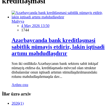
kreditləşməsi
Maliyyə
4 May 2026 13:50
1744
Azərbaycanda bank kreditləşməsi
sabitlik nümayiş etdirir, lakin iqtisadi
artımı məhdudlaşdırır
Son iki onillikdə Azərbaycanın bank sektoru sabit inkişaf
nümayiş etdirsə də, kreditləşmədə mövcud olan struktur
disbalanslar onun iqtisadi artımın stimullaşdırılmasındakı
rolunu məhdudlaşdırmaqda dav...
Ardını oxu
İllər üzrə arxiv
2026
(1)