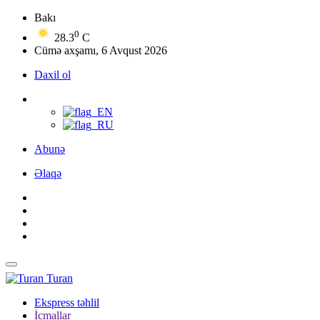
Bakı
0
28.3
C
Cümə axşamı, 6 Avqust 2026
Daxil ol
Abunə
Əlaqə
Turan
Ekspress təhlil
İcmallar