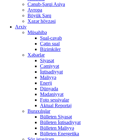
Cənub-Şərqi Asiya
Avropa
Böyük Şərq
Xəzər hövzəsi
Arxiv
Müsahibə
Sual-cavab
Çətin sual
Bizimkiler
Xəbərlər
Siyasət
Cəmiyyət
İqtisadiyyat
Maliyyə
Enerji
Dünyada
Mədəniyyət
Foto sessiyalar
Aktual Reportaj
Buraxılışlar
Bülleten Siyasət
Bülleten İqtisadiyyat
Bülleten Maliyyə
Bülleten Energetika
Söz istəyirəm