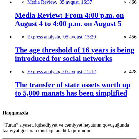
Media Review,
05 avqust, 16:37
466
Media Review: From 4:00 p.m. on
August 4 to 4:00 p.m. on August 5
Express analysis,
05 avqust, 15:29
456
The age threshold of 16 years is being
introduced for social networks
Express analysis,
05 avqust, 15:12
428
The transfer of state assets worth up
to 5,000 manats has been simplified
Haqqımızda
“Turan” siyasət, iqtisadiyyat və cəmiyyət həyatının qovuşuğunda
fəaliyyət göstərən müstəqil analitik qurumdur.