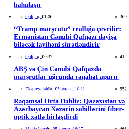
bahalaşır
Qafqaz,
01:06
369
“Tramp marşrutu” reallığa çevrilir:
Ermənistan Cənubi Qafqazı dəyişə
biləcək layihəni sürətləndirir
Qafqaz,
00:32
412
ABŞ və Çin Cənubi Qafqazda
marşrutlar uğrunda rəqabət aparır
Ekspress təhlil,
05 avqust, 18:11
552
Rəqəmsal Orta Dəhliz: Qazaxıstan və
Azərbaycan Xəzərin sahillərini fiber-
optik xətlə birləşdirdi
Media İcmalı,
05 avqust, 16:37
466