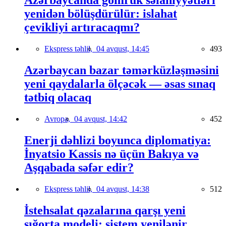
Azərbaycanda gömrük səlahiyyətləri
yenidən bölüşdürülür: islahat
çevikliyi artıracaqmı?
Ekspress təhlil,
04 avqust, 14:45
493
Azərbaycan bazar təmərküzləşməsini
yeni qaydalarla ölçəcək — əsas sınaq
tətbiq olacaq
Avropa,
04 avqust, 14:42
452
Enerji dəhlizi boyunca diplomatiya:
İnyatsio Kassis nə üçün Bakıya və
Aşqabada səfər edir?
Ekspress təhlil,
04 avqust, 14:38
512
İstehsalat qəzalarına qarşı yeni
sığorta modeli: sistem yenilənir,