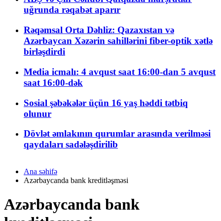
uğrunda rəqabət aparır
Rəqəmsal Orta Dəhliz: Qazaxıstan və
Azərbaycan Xəzərin sahillərini fiber-optik xətlə
birləşdirdi
Media icmalı: 4 avqust saat 16:00-dan 5 avqust
saat 16:00-dək
Sosial şəbəkələr üçün 16 yaş həddi tətbiq
olunur
Dövlət əmlakının qurumlar arasında verilməsi
qaydaları sadələşdirilib
Ana səhifə
Azərbaycanda bank kreditləşməsi
Azərbaycanda bank