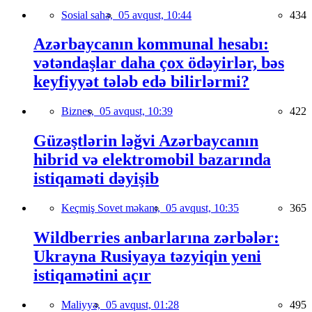
Sosial sahə,
05 avqust, 10:44
434
Azərbaycanın kommunal hesabı:
vətəndaşlar daha çox ödəyirlər, bəs
keyfiyyət tələb edə bilirlərmi?
Biznes,
05 avqust, 10:39
422
Güzəştlərin ləğvi Azərbaycanın
hibrid və elektromobil bazarında
istiqaməti dəyişib
Keçmiş Sovet məkanı,
05 avqust, 10:35
365
Wildberries anbarlarına zərbələr:
Ukrayna Rusiyaya təzyiqin yeni
istiqamətini açır
Maliyyə,
05 avqust, 01:28
495