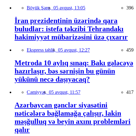
Böyük Şərq,
05 avqust, 13:05
396
İran prezidentinin üzərində qara
buludlar: istefa təkzibi Tehrandakı
hakimiyyət mübarizəsini üzə çıxarır
Ekspress təhlil,
05 avqust, 12:27
459
Metroda 10 aylıq sınaq: Bakı gələcəyə
hazırlaşır, bəs sərnişin bu günün
yükünü necə daşıyacaq?
Cəmiyyət,
05 avqust, 11:57
417
Azərbaycan gənclər siyasətini
nəticələrə bağlamağa çalışır, lakin
məşğulluq və beyin axını problemləri
qalır