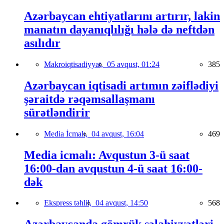
Azərbaycan ehtiyatlarını artırır, lakin
manatın dayanıqlılığı hələ də neftdən
asılıdır
Makroiqtisadiyyat,
05 avqust, 01:24
385
Azərbaycan iqtisadi artımın zəiflədiyi
şəraitdə rəqəmsallaşmanı
sürətləndirir
Media İcmalı,
04 avqust, 16:04
469
Media icmalı: Avqustun 3-ü saat
16:00-dan avqustun 4-ü saat 16:00-
dək
Ekspress təhlil,
04 avqust, 14:50
568