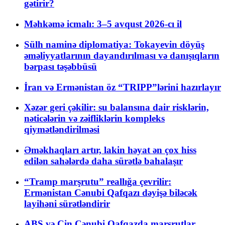
gətirir?
Məhkəmə icmalı: 3–5 avqust 2026-cı il
Sülh naminə diplomatiya: Tokayevin döyüş
əməliyyatlarının dayandırılması və danışıqların
bərpası təşəbbüsü
İran və Ermənistan öz “TRIPP”lərini hazırlayır
Xəzər geri çəkilir: su balansına dair risklərin,
nəticələrin və zəifliklərin kompleks
qiymətləndirilməsi
Əməkhaqları artır, lakin həyat ən çox hiss
edilən sahələrdə daha sürətlə bahalaşır
“Tramp marşrutu” reallığa çevrilir:
Ermənistan Cənubi Qafqazı dəyişə biləcək
layihəni sürətləndirir
ABŞ və Çin Cənubi Qafqazda marşrutlar