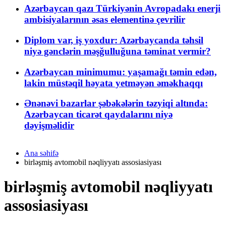
Azərbaycan qazı Türkiyənin Avropadakı enerji
ambisiyalarının əsas elementinə çevrilir
Diplom var, iş yoxdur: Azərbaycanda təhsil
niyə gənclərin məşğulluğuna təminat vermir?
Azərbaycan minimumu: yaşamağı təmin edən,
lakin müstəqil həyata yetməyən əməkhaqqı
Ənənəvi bazarlar şəbəkələrin təzyiqi altında:
Azərbaycan ticarət qaydalarını niyə
dəyişməlidir
Ana səhifə
birləşmiş avtomobil nəqliyyatı assosiasiyası
birləşmiş avtomobil nəqliyyatı
assosiasiyası