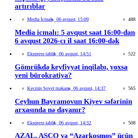
artırıblar
Media İcmalı,
06 avqust, 15:09
488
Media icmalı: 5 avqust saat 16:00-dan
6 avqust 2026-cı il saat 16:00-dək
Ekspress təhlil,
06 avqust, 14:51
522
Gömrükdə keyfiyyət inqilabı, yoxsa
yeni bürokratiya?
Keçmiş Sovet məkanı,
06 avqust, 14:37
565
Ceyhun Bayramovun Kiyev səfərinin
arxasında nə dayanır?
Ekspress təhlil,
06 avqust, 14:32
508
AZAL, ASCO və “Azərkosmos” üçün