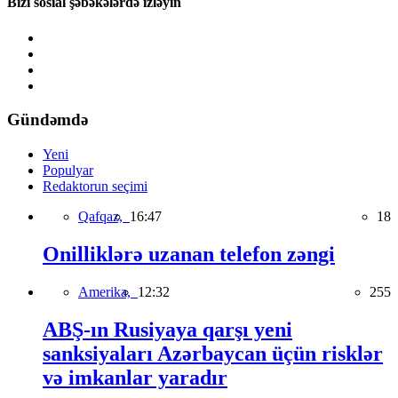
Bizi sosial şəbəkələrdə izləyin
Gündəmdə
Yeni
Populyar
Redaktorun seçimi
Qafqaz,
16:47
18
Onilliklərə uzanan telefon zəngi
Amerika,
12:32
255
ABŞ-ın Rusiyaya qarşı yeni
sanksiyaları Azərbaycan üçün risklər
və imkanlar yaradır