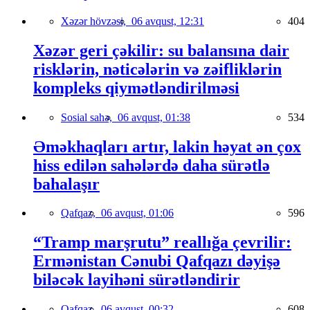
Xəzər hövzəsi,
06 avqust, 12:31
404
Xəzər geri çəkilir: su balansına dair
risklərin, nəticələrin və zəifliklərin
kompleks qiymətləndirilməsi
Sosial sahə,
06 avqust, 01:38
534
Əməkhaqları artır, lakin həyat ən çox
hiss edilən sahələrdə daha sürətlə
bahalaşır
Qafqaz,
06 avqust, 01:06
596
“Tramp marşrutu” reallığa çevrilir:
Ermənistan Cənubi Qafqazı dəyişə
biləcək layihəni sürətləndirir
Qafqaz,
06 avqust, 00:32
608