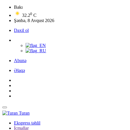
Bakı
0
32.2
C
Şənbə, 8 Avqust 2026
Daxil ol
Abunə
Əlaqə
Turan
Ekspress təhlil
İcmallar