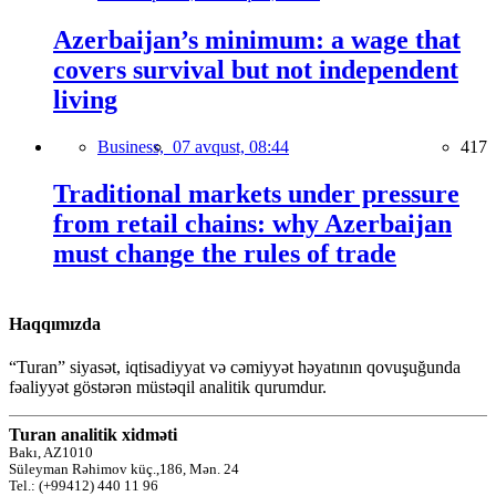
Azerbaijan’s minimum: a wage that
covers survival but not independent
living
Business,
07 avqust, 08:44
417
Traditional markets under pressure
from retail chains: why Azerbaijan
must change the rules of trade
Haqqımızda
“Turan” siyasət, iqtisadiyyat və cəmiyyət həyatının qovuşuğunda
fəaliyyət göstərən müstəqil analitik qurumdur.
Turan analitik xidməti
Bakı, AZ1010
Süleyman Rəhimov küç.,186, Mən. 24
Tel.: (+99412) 440 11 96