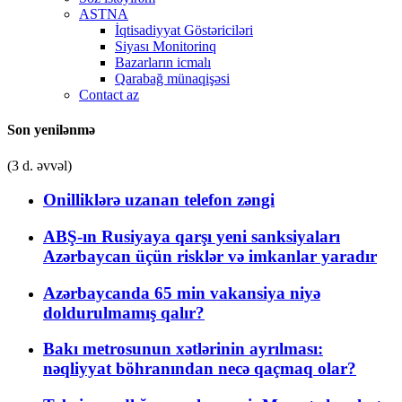
ASTNA
İqtisadiyyat Göstəriciləri
Siyası Monitorinq
Bazarların icmalı
Qarabağ münaqişəsi
Contact az
Son yenilənmə
(3 d. əvvəl)
Onilliklərə uzanan telefon zəngi
ABŞ-ın Rusiyaya qarşı yeni sanksiyaları
Azərbaycan üçün risklər və imkanlar yaradır
Azərbaycanda 65 min vakansiya niyə
doldurulmamış qalır?
Bakı metrosunun xətlərinin ayrılması:
nəqliyyat böhranından necə qaçmaq olar?