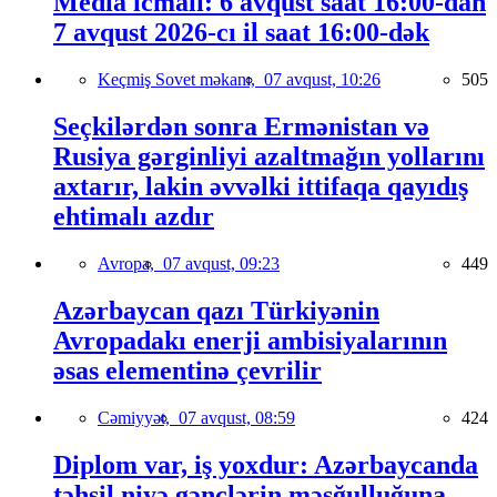
Media icmalı: 6 avqust saat 16:00-dan
7 avqust 2026-cı il saat 16:00-dək
Keçmiş Sovet məkanı,
07 avqust, 10:26
505
Seçkilərdən sonra Ermənistan və
Rusiya gərginliyi azaltmağın yollarını
axtarır, lakin əvvəlki ittifaqa qayıdış
ehtimalı azdır
Avropa,
07 avqust, 09:23
449
Azərbaycan qazı Türkiyənin
Avropadakı enerji ambisiyalarının
əsas elementinə çevrilir
Cəmiyyət,
07 avqust, 08:59
424
Diplom var, iş yoxdur: Azərbaycanda
təhsil niyə gənclərin məşğulluğuna