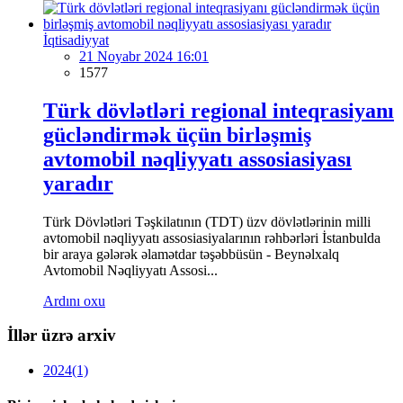
İqtisadiyyat
21 Noyabr 2024 16:01
1577
Türk dövlətləri regional inteqrasiyanı
gücləndirmək üçün birləşmiş
avtomobil nəqliyyatı assosiasiyası
yaradır
Türk Dövlətləri Təşkilatının (TDT) üzv dövlətlərinin milli
avtomobil nəqliyyatı assosiasiyalarının rəhbərləri İstanbulda
bir araya gələrək əlamətdar təşəbbüsün - Beynəlxalq
Avtomobil Nəqliyyatı Assosi...
Ardını oxu
İllər üzrə arxiv
2024
(1)