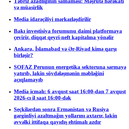
Təbriz azadlığının salnaməsi: Məşrutə hərəkatı
və müasirlik
Media idarəçiliyi mərkəzləşdirilir
Bakı investisiya forumunu daimi platformaya
çevirir, diqqət qeyri-neft kapitalına yönəlir
Ankara, İslamabad və Ər-Riyad kimə qarşı
birləşir?
SOFAZ Perunun energetika sektoruna sərmayə
yatırıb, lakin sövdələşmənin məbləğini
açıqlamayıb
Media icmalı: 6 avqust saat 16:00-dan 7 avqust
2026-cı il saat 16:00-dək
Seçkilərdən sonra Ermənistan və Rusiya
gərginliyi azaltmağın yollarını axtarır, lakin
əvvəlki ittifaqa qayıdış ehtimalı azdır