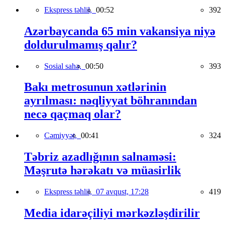
Ekspress təhlil,
00:52
392
Azərbaycanda 65 min vakansiya niyə
doldurulmamış qalır?
Sosial sahə,
00:50
393
Bakı metrosunun xətlərinin
ayrılması: nəqliyyat böhranından
necə qaçmaq olar?
Cəmiyyət,
00:41
324
Təbriz azadlığının salnaməsi:
Məşrutə hərəkatı və müasirlik
Ekspress təhlil,
07 avqust, 17:28
419
Media idarəçiliyi mərkəzləşdirilir