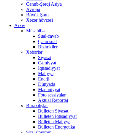
Cənub-Şərqi Asiya
Avropa
Böyük Şərq
Xəzər hövzəsi
Arxiv
Müsahibə
Sual-cavab
Çətin sual
Bizimkiler
Xəbərlər
Siyasət
Cəmiyyət
İqtisadiyyat
Maliyyə
Enerji
Dünyada
Mədəniyyət
Foto sessiyalar
Aktual Reportaj
Buraxılışlar
Bülleten Siyasət
Bülleten İqtisadiyyat
Bülleten Maliyyə
Bülleten Energetika
Söz istəyirəm