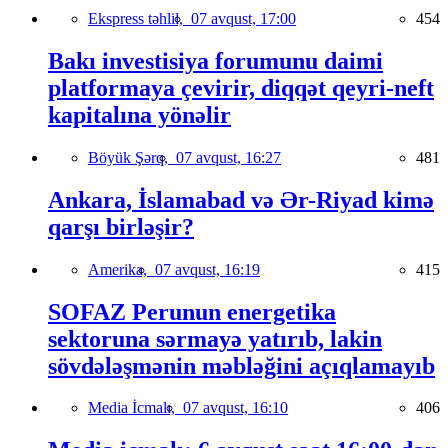
Ekspress təhlil,
07 avqust, 17:00
454
Bakı investisiya forumunu daimi
platformaya çevirir, diqqət qeyri-neft
kapitalına yönəlir
Böyük Şərq,
07 avqust, 16:27
481
Ankara, İslamabad və Ər-Riyad kimə
qarşı birləşir?
Amerika,
07 avqust, 16:19
415
SOFAZ Perunun energetika
sektoruna sərmayə yatırıb, lakin
sövdələşmənin məbləğini açıqlamayıb
Media İcmalı,
07 avqust, 16:10
406