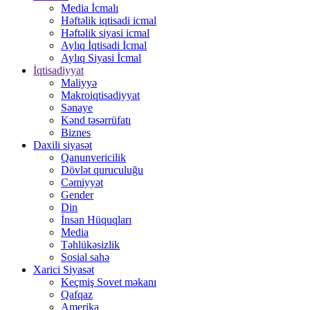
Media İcmalı
Həftəlik iqtisadi icmal
Həftəlik siyasi icmal
Aylıq İqtisadi İcmal
Aylıq Siyasi İcmal
İqtisadiyyat
Maliyyə
Makroiqtisadiyyat
Sənaye
Kənd təsərrüfatı
Biznes
Daxili siyasət
Qanunvericilik
Dövlət quruculuğu
Cəmiyyət
Gender
Din
İnsan Hüquqları
Media
Təhlükəsizlik
Sosial sahə
Xarici Siyasət
Keçmiş Sovet məkanı
Qafqaz
Amerika