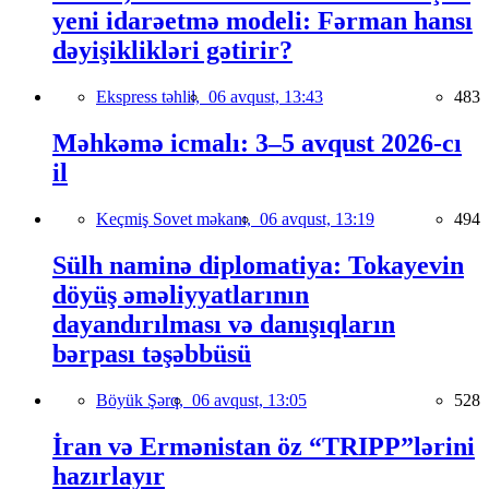
yeni idarəetmə modeli: Fərman hansı
dəyişiklikləri gətirir?
Ekspress təhlil,
06 avqust, 13:43
483
Məhkəmə icmalı: 3–5 avqust 2026-cı
il
Keçmiş Sovet məkanı,
06 avqust, 13:19
494
Sülh naminə diplomatiya: Tokayevin
döyüş əməliyyatlarının
dayandırılması və danışıqların
bərpası təşəbbüsü
Böyük Şərq,
06 avqust, 13:05
528
İran və Ermənistan öz “TRIPP”lərini
hazırlayır