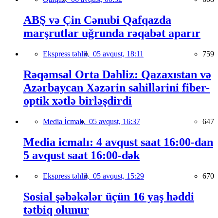
ABŞ və Çin Cənubi Qafqazda
marşrutlar uğrunda rəqabət aparır
Ekspress təhlil,
05 avqust, 18:11
759
Rəqəmsal Orta Dəhliz: Qazaxıstan və
Azərbaycan Xəzərin sahillərini fiber-
optik xətlə birləşdirdi
Media İcmalı,
05 avqust, 16:37
647
Media icmalı: 4 avqust saat 16:00-dan
5 avqust saat 16:00-dək
Ekspress təhlil,
05 avqust, 15:29
670
Sosial şəbəkələr üçün 16 yaş həddi
tətbiq olunur