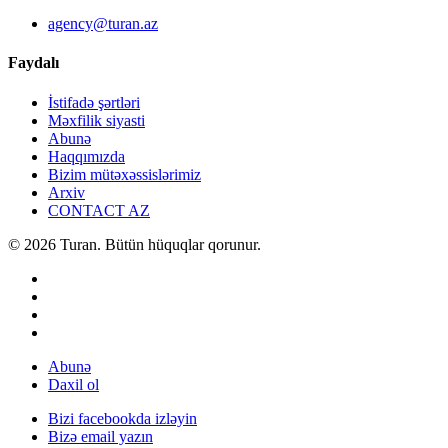
agency@turan.az
Faydalı
İstifadə şərtləri
Məxfilik siyasti
Abunə
Haqqımızda
Bizim mütəxəssislərimiz
Arxiv
CONTACT AZ
© 2026 Turan. Bütün hüquqlar qorunur.
Abunə
Daxil ol
Bizi facebookda izləyin
Bizə email yazın