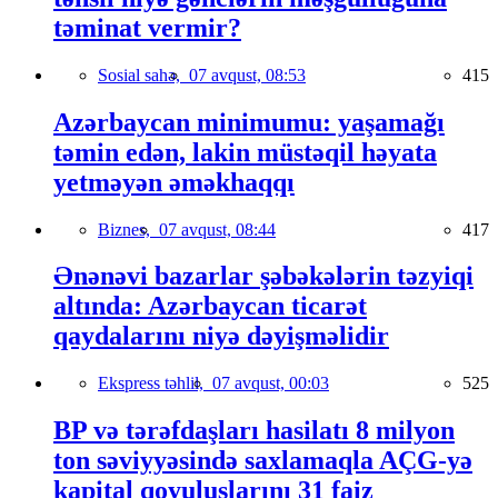
təminat vermir?
Sosial sahə,
07 avqust, 08:53
415
Azərbaycan minimumu: yaşamağı
təmin edən, lakin müstəqil həyata
yetməyən əməkhaqqı
Biznes,
07 avqust, 08:44
417
Ənənəvi bazarlar şəbəkələrin təzyiqi
altında: Azərbaycan ticarət
qaydalarını niyə dəyişməlidir
Ekspress təhlil,
07 avqust, 00:03
525
BP və tərəfdaşları hasilatı 8 milyon
ton səviyyəsində saxlamaqla AÇG-yə
kapital qoyuluşlarını 31 faiz