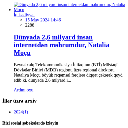
İqtisadiyyat
15 May 2024 14:46
2288
Dünyada 2,6 milyard insan
internetdən məhrumdur, Natalia
Moçu
Beynəlxalq Telekommunikasiya İttifaqının (BTİ) Müstəqil
Dövlətlər Birliyi (MDB) regionu üzrə regional direktoru
Nataliya Moçu böyük rəqəmsal fərqlərə diqqət çəkərək qeyd
edib ki, dünyada 2,6 milyard i...
Ardını oxu
İllər üzrə arxiv
2024
(1)
Bizi sosial şəbəkələrdə izləyin