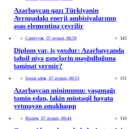
Azərbaycan qazı Türkiyənin
Avropadakı enerji ambisiyalarının
əsas elementinə çevrilir
Cəmiyyət,
07 avqust, 08:59
345
Diplom var, iş yoxdur: Azərbaycanda
təhsil niyə gənclərin məşğulluğuna
təminat vermir?
Sosial sahə,
07 avqust, 08:53
331
Azərbaycan minimumu: yaşamağı
təmin edən, lakin müstəqil həyata
yetməyən əməkhaqqı
Biznes,
07 avqust, 08:44
310