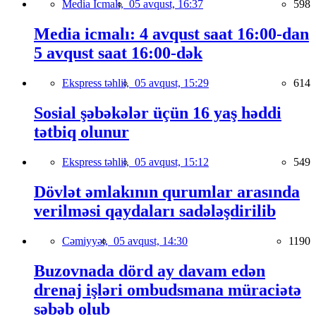
Media İcmalı,
05 avqust, 16:37
598
Media icmalı: 4 avqust saat 16:00-dan
5 avqust saat 16:00-dək
Ekspress təhlil,
05 avqust, 15:29
614
Sosial şəbəkələr üçün 16 yaş həddi
tətbiq olunur
Ekspress təhlil,
05 avqust, 15:12
549
Dövlət əmlakının qurumlar arasında
verilməsi qaydaları sadələşdirilib
Cəmiyyət,
05 avqust, 14:30
1190
Buzovnada dörd ay davam edən
drenaj işləri ombudsmana müraciətə
səbəb olub