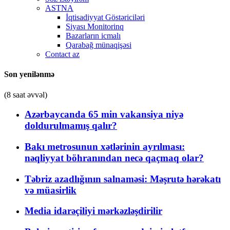
ASTNA
İqtisadiyyat Göstəriciləri
Siyası Monitorinq
Bazarların icmalı
Qarabağ münaqişəsi
Contact az
Son yenilənmə
(8 saat əvvəl)
Azərbaycanda 65 min vakansiya niyə
doldurulmamış qalır?
Bakı metrosunun xətlərinin ayrılması:
nəqliyyat böhranından necə qaçmaq olar?
Təbriz azadlığının salnaməsi: Məşrutə hərəkatı
və müasirlik
Media idarəçiliyi mərkəzləşdirilir