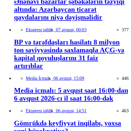
Ənənəvi bazarlar şəbəkələrin təzyiqi
altında: Azərbaycan ticarət
qaydalarını niyə dəyişməlidir
Ekspress təhlil,
07 avqust, 00:03
377
BP və tərəfdaşları hasilatı 8 milyon
ton səviyyəsində saxlamaqla AÇG-yə
kapital qoyuluşlarını 31 faiz
artırıblar
Media İcmalı,
06 avqust, 15:09
446
Media icmalı: 5 avqust saat 16:00-dan
6 avqust 2026-cı il saat 16:00-dək
Ekspress təhlil,
06 avqust, 14:51
463
Gömrükdə keyfiyyət inqilabı, yoxsa