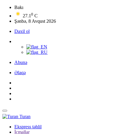
Bakı
0
27.1
C
Şənbə, 8 Avqust 2026
Daxil ol
Abunə
Əlaqə
Turan
Ekspress təhlil
İcmallar