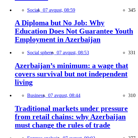
Social,
07 avqust, 08:59
345
A Diploma but No Job: Why
Education Does Not Guarantee Youth
Employment in Azerbaijan
Social sphere,
07 avqust, 08:53
331
Azerbaijan’s minimum: a wage that
covers survival but not independent
living
Business,
07 avqust, 08:44
310
Traditional markets under pressure
from retail chains: why Azerbaijan
must change the rules of trade