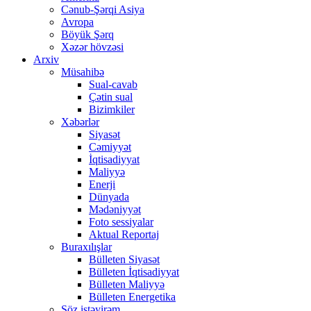
Cənub-Şərqi Asiya
Avropa
Böyük Şərq
Xəzər hövzəsi
Arxiv
Müsahibə
Sual-cavab
Çətin sual
Bizimkiler
Xəbərlər
Siyasət
Cəmiyyət
İqtisadiyyat
Maliyyə
Enerji
Dünyada
Mədəniyyət
Foto sessiyalar
Aktual Reportaj
Buraxılışlar
Bülleten Siyasət
Bülleten İqtisadiyyat
Bülleten Maliyyə
Bülleten Energetika
Söz istəyirəm