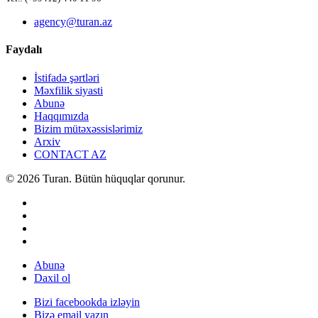
agency@turan.az
Faydalı
İstifadə şərtləri
Məxfilik siyasti
Abunə
Haqqımızda
Bizim mütəxəssislərimiz
Arxiv
CONTACT AZ
© 2026 Turan. Bütün hüquqlar qorunur.
Abunə
Daxil ol
Bizi facebookda izləyin
Bizə email yazın