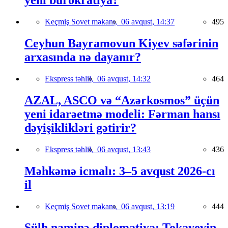
yeni bürokratiya?
Keçmiş Sovet məkanı,
06 avqust, 14:37
495
Ceyhun Bayramovun Kiyev səfərinin
arxasında nə dayanır?
Ekspress təhlil,
06 avqust, 14:32
464
AZAL, ASCO və “Azərkosmos” üçün
yeni idarəetmə modeli: Fərman hansı
dəyişiklikləri gətirir?
Ekspress təhlil,
06 avqust, 13:43
436
Məhkəmə icmalı: 3–5 avqust 2026-cı
il
Keçmiş Sovet məkanı,
06 avqust, 13:19
444
Sülh naminə diplomatiya: Tokayevin