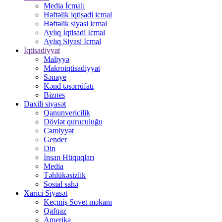
Media İcmalı
Həftəlik iqtisadi icmal
Həftəlik siyasi icmal
Aylıq İqtisadi İcmal
Aylıq Siyasi İcmal
İqtisadiyyat
Maliyyə
Makroiqtisadiyyat
Sənaye
Kənd təsərrüfatı
Biznes
Daxili siyasət
Qanunvericilik
Dövlət quruculuğu
Cəmiyyət
Gender
Din
İnsan Hüquqları
Media
Təhlükəsizlik
Sosial sahə
Xarici Siyasət
Keçmiş Sovet məkanı
Qafqaz
Amerika