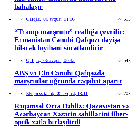
bahalaşır
Qafqaz,
06 avqust, 01:06
513
“Tramp marşrutu” reallığa çevrilir:
Ermənistan Cənubi Qafqazı dəyişə
biləcək layihəni sürətləndirir
Qafqaz,
06 avqust, 00:32
548
ABŞ və Çin Cənubi Qafqazda
marşrutlar uğrunda rəqabət aparır
Ekspress təhlil,
05 avqust, 18:11
708
Rəqəmsal Orta Dəhliz: Qazaxıstan və
Azərbaycan Xəzərin sahillərini fiber-
optik xətlə birləşdirdi