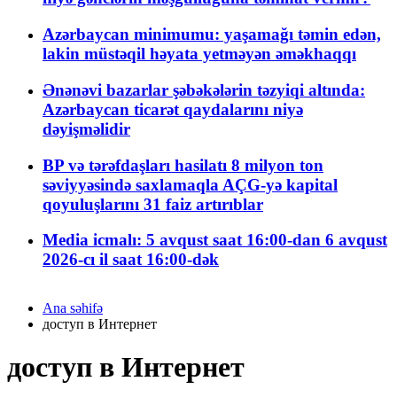
Azərbaycan minimumu: yaşamağı təmin edən,
lakin müstəqil həyata yetməyən əməkhaqqı
Ənənəvi bazarlar şəbəkələrin təzyiqi altında:
Azərbaycan ticarət qaydalarını niyə
dəyişməlidir
BP və tərəfdaşları hasilatı 8 milyon ton
səviyyəsində saxlamaqla AÇG-yə kapital
qoyuluşlarını 31 faiz artırıblar
Media icmalı: 5 avqust saat 16:00-dan 6 avqust
2026-cı il saat 16:00-dək
Ana səhifə
доступ в Интернет
доступ в Интернет