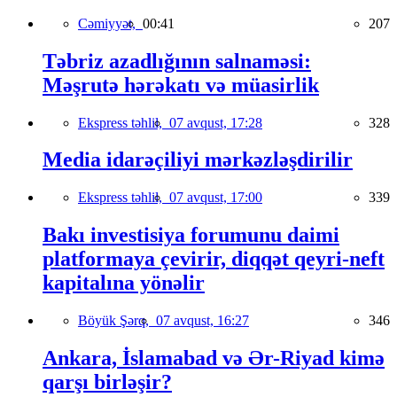
Cəmiyyət,
00:41
207
Təbriz azadlığının salnaməsi:
Məşrutə hərəkatı və müasirlik
Ekspress təhlil,
07 avqust, 17:28
328
Media idarəçiliyi mərkəzləşdirilir
Ekspress təhlil,
07 avqust, 17:00
339
Bakı investisiya forumunu daimi
platformaya çevirir, diqqət qeyri-neft
kapitalına yönəlir
Böyük Şərq,
07 avqust, 16:27
346
Ankara, İslamabad və Ər-Riyad kimə
qarşı birləşir?