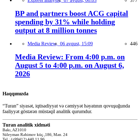
Express analysis,
07 avqust, 00:03
377
BP and partners boost ACG capital
spending by 31% while holding
output at 8 million tonnes
Media Review,
06 avqust, 15:09
446
Media Review: From 4:00 p.m. on
August 5 to 4:00 p.m. on August 6,
2026
Haqqımızda
“Turan” siyasət, iqtisadiyyat və cəmiyyət həyatının qovuşuğunda
fəaliyyət göstərən müstəqil analitik qurumdur.
Turan analitik xidməti
Bakı, AZ1010
Süleyman Rəhimov küç.,186, Mən. 24
Tel.: (+99412) 440 11 96