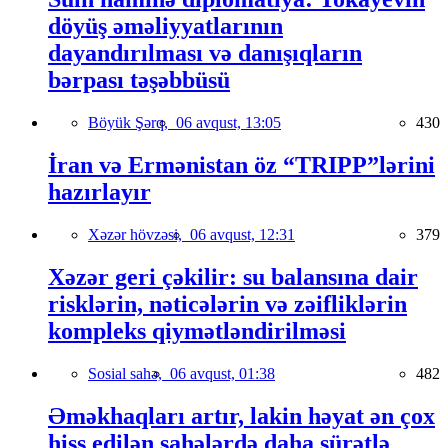
döyüş əməliyyatlarının
dayandırılması və danışıqların
bərpası təşəbbüsü
Böyük Şərq,
06 avqust, 13:05
430
İran və Ermənistan öz “TRIPP”lərini
hazırlayır
Xəzər hövzəsi,
06 avqust, 12:31
379
Xəzər geri çəkilir: su balansına dair
risklərin, nəticələrin və zəifliklərin
kompleks qiymətləndirilməsi
Sosial sahə,
06 avqust, 01:38
482
Əməkhaqları artır, lakin həyat ən çox
hiss edilən sahələrdə daha sürətlə