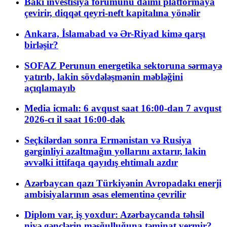
Bakı investisiya forumunu daimi platformaya
çevirir, diqqət qeyri-neft kapitalına yönəlir
Ankara, İslamabad və Ər-Riyad kimə qarşı
birləşir?
SOFAZ Perunun energetika sektoruna sərmayə
yatırıb, lakin sövdələşmənin məbləğini
açıqlamayıb
Media icmalı: 6 avqust saat 16:00-dan 7 avqust
2026-cı il saat 16:00-dək
Seçkilərdən sonra Ermənistan və Rusiya
gərginliyi azaltmağın yollarını axtarır, lakin
əvvəlki ittifaqa qayıdış ehtimalı azdır
Azərbaycan qazı Türkiyənin Avropadakı enerji
ambisiyalarının əsas elementinə çevrilir
Diplom var, iş yoxdur: Azərbaycanda təhsil
niyə gənclərin məşğulluğuna təminat vermir?