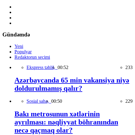
Gündəmdə
Yeni
Populyar
Redaktorun seçimi
Ekspress təhlil,
00:52
233
Azərbaycanda 65 min vakansiya niyə
doldurulmamış qalır?
Sosial sahə,
00:50
229
Bakı metrosunun xətlərinin
ayrılması: nəqliyyat böhranından
necə qaçmaq olar?