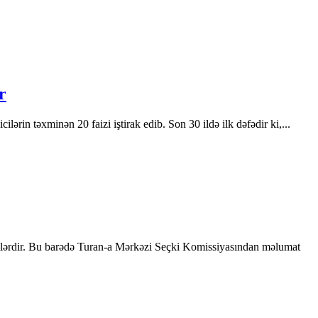
r
ərin təxminən 20 faizi iştirak edib. Son 30 ildə ilk dəfədir ki,...
ilərdir. Bu barədə Turan-a Mərkəzi Seçki Komissiyasından məlumat