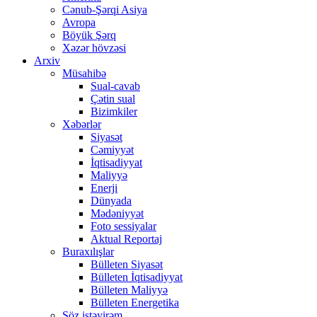
Cənub-Şərqi Asiya
Avropa
Böyük Şərq
Xəzər hövzəsi
Arxiv
Müsahibə
Sual-cavab
Çətin sual
Bizimkiler
Xəbərlər
Siyasət
Cəmiyyət
İqtisadiyyat
Maliyyə
Enerji
Dünyada
Mədəniyyət
Foto sessiyalar
Aktual Reportaj
Buraxılışlar
Bülleten Siyasət
Bülleten İqtisadiyyat
Bülleten Maliyyə
Bülleten Energetika
Söz istəyirəm