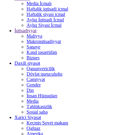
Media İcmalı
Həftəlik iqtisadi icmal
Həftəlik siyasi icmal
Aylıq İqtisadi İcmal
Aylıq Siyasi İcmal
İqtisadiyyat
Maliyyə
Makroiqtisadiyyat
Sənaye
Kənd təsərrüfatı
Biznes
Daxili siyasət
Qanunvericilik
Dövlət quruculuğu
Cəmiyyət
Gender
Din
İnsan Hüquqları
Media
Təhlükəsizlik
Sosial sahə
Xarici Siyasət
Keçmiş Sovet məkanı
Qafqaz
Amerika