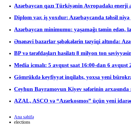
Azərbaycan qazı Türkiyənin Avropadakı enerji am
Diplom var, iş yoxdur: Azərbaycanda təhsil niyə
Azərbaycan minimumu: yaşamağı təmin edən, la
Ənənəvi bazarlar şəbəkələrin təzyiqi altında: Azə
BP və tərəfdaşları hasilatı 8 milyon ton səviyyəs
Media icmalı: 5 avqust saat 16:00-dan 6 avqust 2
Gömrükdə keyfiyyət inqilabı, yoxsa yeni bürokr
Ceyhun Bayramovun Kiyev səfərinin arxasında 
AZAL, ASCO və “Azərkosmos” üçün yeni idarəetm
Ana səhifə
elections