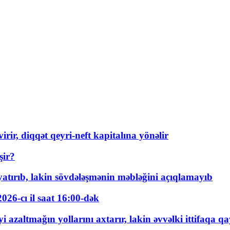
rir, diqqət qeyri-neft kapitalına yönəlir
şir?
tırıb, lakin sövdələşmənin məbləğini açıqlamayıb
026-cı il saat 16:00-dək
 azaltmağın yollarını axtarır, lakin əvvəlki ittifaqa qa