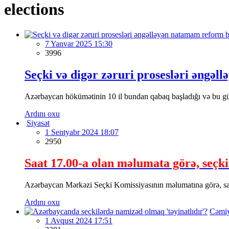
elections
7 Yanvar 2025 15:30
3996
Seçki və digər zəruri prosesləri əngə
Azərbaycan hökümətinin 10 il bundan qabaq başladığı və bu gün
Ardını oxu
Siyasət
1 Sentyabr 2024 18:07
2950
Saat 17.00-a olan məlumata görə, seçki
Azərbaycan Mərkəzi Seçki Komissiyasının məlumatına görə, saa
Ardını oxu
Cəmi
1 Avqust 2024 17:51