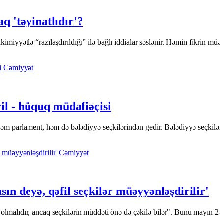
 'təyinatlıdır'?
miyyətlə “razılaşdırıldığı” ilə bağlı iddialar səslənir. Həmin fikrin müə
Cəmiyyət
yil - hüquq müdafiəçisi
 həm parlament, həm də bələdiyyə seçkilərindən gedir. Bələdiyyə seçkilə
Cəmiyyət
ın deyə, qəfil seçkilər müəyyənləşdirilir'
i olmalıdır, ancaq seçkilərin müddəti önə də çəkilə bilər". Bunu mayı