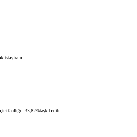
k istəyirəm.
ici fəallığı 33,82%təşkil edib.