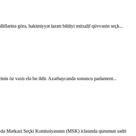
lliflərinə görə, hakimiyyət lazım bildiyi müxalif qüvvənin seçk...
rinin öz vaxtı elə bu ildir. Azərbaycanda sonuncu parlament...
n 2-də Mərkəzi Seçki Komissiyasının (MSK) iclasında qurumun sədri