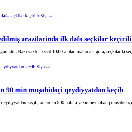
Siyasət
lmiş ərazilərində ilk dəfə seçkilər keçirili
üdür. Bakı vaxtı ilə saat 10:00-a olan məlumata görə, seçkilərdə seçicil
Siyasət
ün 90 min müşahidəçi qeydiyyatdan keçib
 qeydiyyatdan keçib, onlardan 800 nəfərə yaxın beynəlxalq müşahidəç