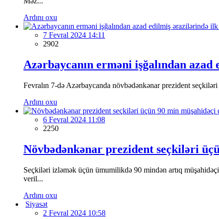
Məz...
Ardını oxu
7 Fevral 2024 14:11
2902
Azərbaycanın erməni işğalından azad edi
Fevralın 7-də Azərbaycanda növbədənkənar prezident seçkiləri gün
Ardını oxu
6 Fevral 2024 11:08
2250
Növbədənkənar prezident seçkiləri üç
Seçkiləri izləmək üçün ümumilikdə 90 mindən artıq müşahidəçi
veril...
Ardını oxu
Siyasət
2 Fevral 2024 10:58