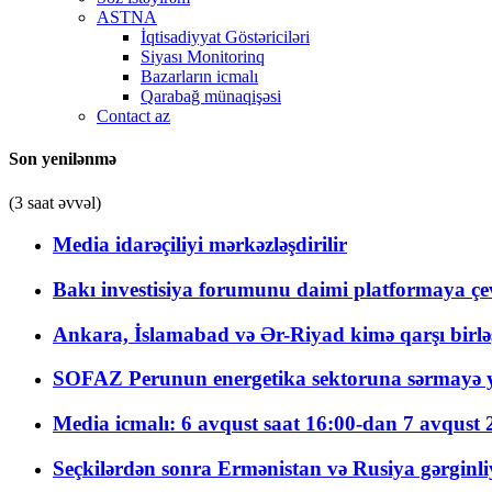
ASTNA
İqtisadiyyat Göstəriciləri
Siyası Monitorinq
Bazarların icmalı
Qarabağ münaqişəsi
Contact az
Son yenilənmə
(3 saat əvvəl)
Media idarəçiliyi mərkəzləşdirilir
Bakı investisiya forumunu daimi platformaya çevi
Ankara, İslamabad və Ər-Riyad kimə qarşı birlə
SOFAZ Perunun energetika sektoruna sərmayə ya
Media icmalı: 6 avqust saat 16:00-dan 7 avqust 2
Seçkilərdən sonra Ermənistan və Rusiya gərginliyi