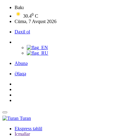
Bakı
0
30.4
C
Cümə, 7 Avqust 2026
Daxil ol
Abunə
Əlaqə
Turan
Ekspress təhlil
İcmallar