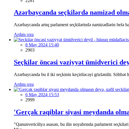
2281
Azərbaycanda seçkilərdə namizəd olmaq
Azərbaycanda artıq parlament seçkilərində namizədlərin belə haki
Ardını oxu
8 May 2024 15:40
2903
Seçkilər öncəsi vəziyyət ümidverici de
Azərbaycanda bu il iki seçkinin keçiriləcəyi gözlənilir. Söhbət
Ardını oxu
6 May 2024 15:53
2999
'Gerçək rəqiblər siyasi meydanda olmas
"Qanunvericiliyə əsasən, bu ilin noyabrında parlament seçkilər