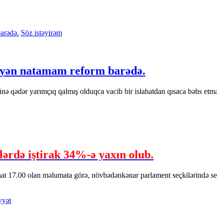
Söz istəyirəm
lləyən natamam reform barədə.
ə qədər yarımçıq qalmış olduqca vacib bir islahatdan qısaca bəhs etmə
lərdə iştirak 34%-ə yaxın olub.
t 17.00 olan məlumata görə, növbədənkənar parlament seçkilərində seç
yyət