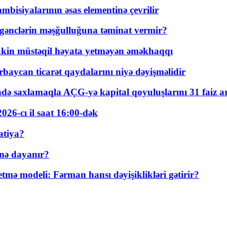
bisiyalarının əsas elementinə çevrilir
 gənclərin məşğulluğuna təminat vermir?
kin müstəqil həyata yetməyən əməkhaqqı
rbaycan ticarət qaydalarını niyə dəyişməlidir
ində saxlamaqla AÇG-yə kapital qoyuluşlarını 31 faiz ar
026-cı il saat 16:00-dək
atiya?
nə dayanır?
ə modeli: Fərman hansı dəyişiklikləri gətirir?