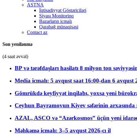
ASTNA
İqtisadiyyat Göstəriciləri
Siyası Monitorinq
Bazarların icmalı
Qarabağ münaqişəsi
Contact az
Son yenilənmə
(4 saat əvvəl)
BP və tərəfdaşları hasilatı 8 milyon ton səviyyəs
Media icmalı: 5 avqust saat 16:00-dan 6 avqust 2
Gömrükdə keyfiyyət inqilabı, yoxsa yeni bürokr
Ceyhun Bayramovun Kiyev səfərinin arxasında 
AZAL, ASCO və “Azərkosmos” üçün yeni idarəetm
Məhkəmə icmalı: 3–5 avqust 2026-cı il