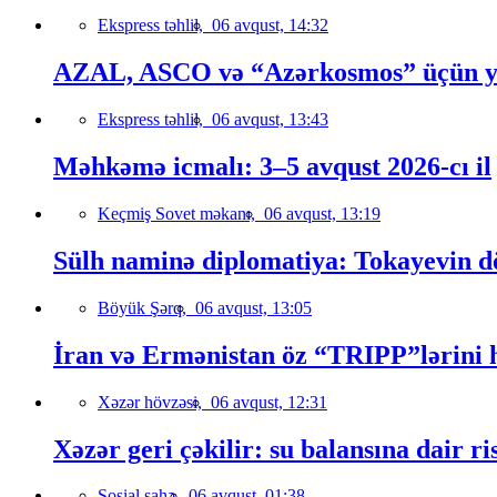
Ekspress təhlil,
06 avqust, 14:32
AZAL, ASCO və “Azərkosmos” üçün yeni
Ekspress təhlil,
06 avqust, 13:43
Məhkəmə icmalı: 3–5 avqust 2026-cı il
Keçmiş Sovet məkanı,
06 avqust, 13:19
Sülh naminə diplomatiya: Tokayevin dö
Böyük Şərq,
06 avqust, 13:05
İran və Ermənistan öz “TRIPP”lərini h
Xəzər hövzəsi,
06 avqust, 12:31
Xəzər geri çəkilir: su balansına dair ri
Sosial sahə,
06 avqust, 01:38