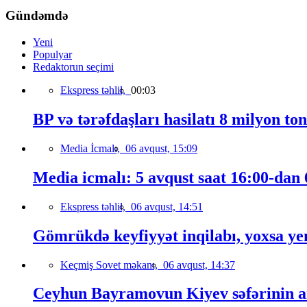
Gündəmdə
Yeni
Populyar
Redaktorun seçimi
Ekspress təhlil,
00:03
BP və tərəfdaşları hasilatı 8 milyon to
Media İcmalı,
06 avqust, 15:09
Media icmalı: 5 avqust saat 16:00-dan 6
Ekspress təhlil,
06 avqust, 14:51
Gömrükdə keyfiyyət inqilabı, yoxsa ye
Keçmiş Sovet məkanı,
06 avqust, 14:37
Ceyhun Bayramovun Kiyev səfərinin a