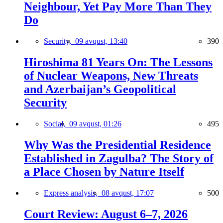
Neighbour, Yet Pay More Than They
Do
Security,
09 avqust, 13:40
390
Hiroshima 81 Years On: The Lessons
of Nuclear Weapons, New Threats
and Azerbaijan’s Geopolitical
Security
Social,
09 avqust, 01:26
495
Why Was the Presidential Residence
Established in Zagulba? The Story of
a Place Chosen by Nature Itself
Express analysis,
08 avqust, 17:07
500
Court Review: August 6–7, 2026