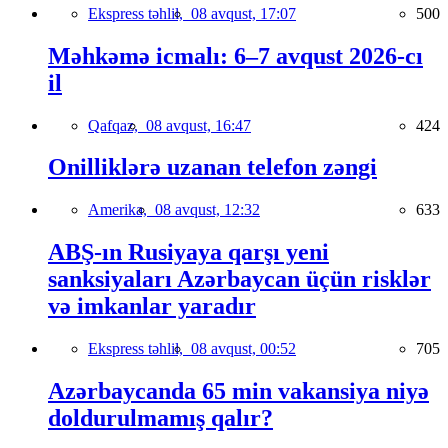
Ekspress təhlil,
08 avqust, 17:07
500
Məhkəmə icmalı: 6–7 avqust 2026-cı
il
Qafqaz,
08 avqust, 16:47
424
Onilliklərə uzanan telefon zəngi
Amerika,
08 avqust, 12:32
633
ABŞ-ın Rusiyaya qarşı yeni
sanksiyaları Azərbaycan üçün risklər
və imkanlar yaradır
Ekspress təhlil,
08 avqust, 00:52
705
Azərbaycanda 65 min vakansiya niyə
doldurulmamış qalır?