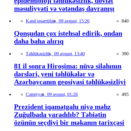
epidemioloji təhlükəsizlik, dövlət
məsuliyyəti və vətəndaş davranışı
Kənd təsərrüfatı,
09 avqust, 15:26
840
Qonşudan çox istehsal edirik, ondan
daha baha alırıq
Təhlükəsizlik,
09 avqust, 13:40
390
81 il sonra Hiroşima: nüvə silahının
dərsləri, yeni təhlükələr və
Azərbaycanın geosiyasi təhlükəsizliyi
Cəmiyyət,
09 avqust, 01:26
495
Prezident iqamətgahı niyə məhz
Zuğulbada yaradılıb? Təbiətin
özünün seçdiyi bir məkanın tarixçəsi