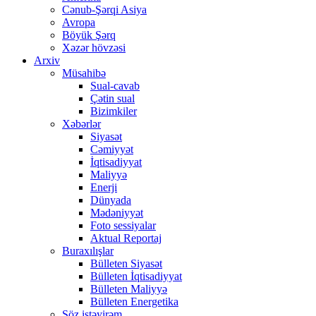
Cənub-Şərqi Asiya
Avropa
Böyük Şərq
Xəzər hövzəsi
Arxiv
Müsahibə
Sual-cavab
Çətin sual
Bizimkiler
Xəbərlər
Siyasət
Cəmiyyət
İqtisadiyyat
Maliyyə
Enerji
Dünyada
Mədəniyyət
Foto sessiyalar
Aktual Reportaj
Buraxılışlar
Bülleten Siyasət
Bülleten İqtisadiyyat
Bülleten Maliyyə
Bülleten Energetika
Söz istəyirəm