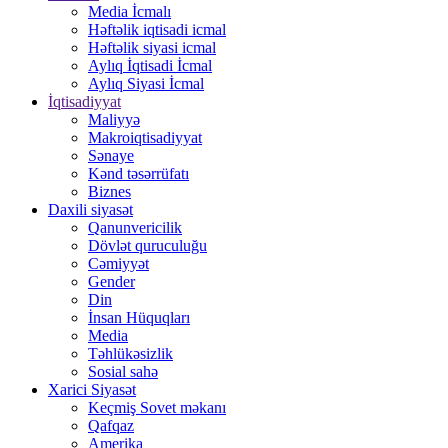
Media İcmalı
Həftəlik iqtisadi icmal
Həftəlik siyasi icmal
Aylıq İqtisadi İcmal
Aylıq Siyasi İcmal
İqtisadiyyat
Maliyyə
Makroiqtisadiyyat
Sənaye
Kənd təsərrüfatı
Biznes
Daxili siyasət
Qanunvericilik
Dövlət quruculuğu
Cəmiyyət
Gender
Din
İnsan Hüquqları
Media
Təhlükəsizlik
Sosial sahə
Xarici Siyasət
Keçmiş Sovet məkanı
Qafqaz
Amerika