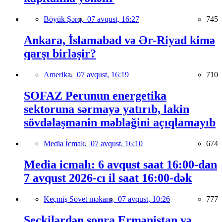
Böyük Şərq,
07 avqust, 16:27
745
Ankara, İslamabad və Ər-Riyad kimə
qarşı birləşir?
Amerika,
07 avqust, 16:19
710
SOFAZ Perunun energetika
sektoruna sərmayə yatırıb, lakin
sövdələşmənin məbləğini açıqlamayıb
Media İcmalı,
07 avqust, 16:10
674
Media icmalı: 6 avqust saat 16:00-dan
7 avqust 2026-cı il saat 16:00-dək
Keçmiş Sovet məkanı,
07 avqust, 10:26
777
Seçkilərdən sonra Ermənistan və