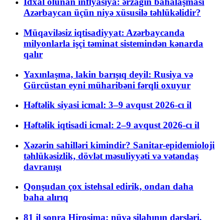
İdxal olunan inflyasiya: ərzağın bahalaşması
Azərbaycan üçün niyə xüsusilə təhlükəlidir?
Müqaviləsiz iqtisadiyyat: Azərbaycanda
milyonlarla işçi təminat sistemindən kənarda
qalır
Yaxınlaşma, lakin barışıq deyil: Rusiya və
Gürcüstan eyni müharibəni fərqli oxuyur
Həftəlik siyasi icmal: 3–9 avqust 2026-cı il
Həftəlik iqtisadi icmal: 2–9 avqust 2026-cı il
Xəzərin sahilləri kimindir? Sanitar-epidemioloji
təhlükəsizlik, dövlət məsuliyyəti və vətəndaş
davranışı
Qonşudan çox istehsal edirik, ondan daha
baha alırıq
81 il sonra Hiroşima: nüvə silahının dərsləri,