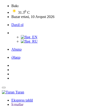
Bakı
0
31.3
C
Bazar ertəsi, 10 Avqust 2026
Daxil ol
Abunə
Əlaqə
Turan
Ekspress təhlil
İcmallar