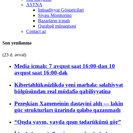
ASTNA
İqtisadiyyat Göstəriciləri
Siyası Monitorinq
Bazarların icmalı
Qarabağ münaqişəsi
Contact az
Son yenilənmə
(23 d. əvvəl)
Media icmalı: 7 avqust saat 16:00-dan 10
avqust saat 16:00-dək
Kibertəhlükəsizlikdə yeni mərhələ: səlahiyyət
bölgüsündən real müdafiə qabiliyyətinə
Pezeşkian Xameneinin dəstəyini aldı — lakin
güc strukturları üzərində qələbə qazanmadı
“Qışda yayın, yayda qışın tədarükünü gör”