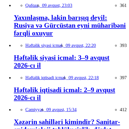
Qafqaz,
09 avqust, 23:03
361
Yaxınlaşma, lakin barışıq deyil:
Rusiya və Gürcüstan eyni müharibəni
fərqli oxuyur
Həftəlik siyasi icmal,
09 avqust, 22:20
393
Həftəlik siyasi icmal: 3–9 avqust
2026-cı il
Həftəlik iqtisadi icmal,
09 avqust, 22:18
397
Həftəlik iqtisadi icmal: 2–9 avqust
2026-cı il
Cəmiyyət,
09 avqust, 15:34
412
Xəzərin sahilləri kimindir? Sanitar-