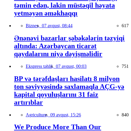
təmin edən, lakin müstəqil həyata
yetməyən əməkhaqqı
Biznes,
07 avqust, 08:44
617
Ənənəvi bazarlar şəbəkələrin təzyiqi
altında: Azərbaycan ticarət
qaydalarını niyə dəyişməlidir
Ekspress təhlil,
07 avqust, 00:03
751
BP və tərəfdaşları hasilatı 8 milyon
ton səviyyəsində saxlamaqla AÇG-yə
kapital qoyuluşlarını 31 faiz
artırıblar
Agriculture,
09 avqust, 15:26
840
We Produce More Than Our