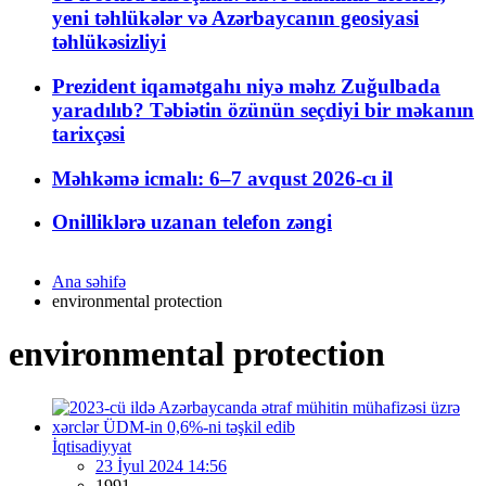
yeni təhlükələr və Azərbaycanın geosiyasi
təhlükəsizliyi
Prezident iqamətgahı niyə məhz Zuğulbada
yaradılıb? Təbiətin özünün seçdiyi bir məkanın
tarixçəsi
Məhkəmə icmalı: 6–7 avqust 2026-cı il
Onilliklərə uzanan telefon zəngi
Ana səhifə
environmental protection
environmental protection
İqtisadiyyat
23 İyul 2024 14:56
1991