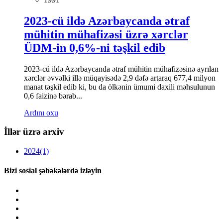
2023-cü ildə Azərbaycanda ətraf
mühitin mühafizəsi üzrə xərclər
ÜDM-in 0,6%-ni təşkil edib
2023-cü ildə Azərbaycanda ətraf mühitin mühafizəsinə ayrılan
xərclər əvvəlki illə müqayisədə 2,9 dəfə artaraq 677,4 milyon
manat təşkil edib ki, bu da ölkənin ümumi daxili məhsulunun
0,6 faizinə bərab...
Ardını oxu
İllər üzrə arxiv
2024
(1)
Bizi sosial şəbəkələrdə izləyin