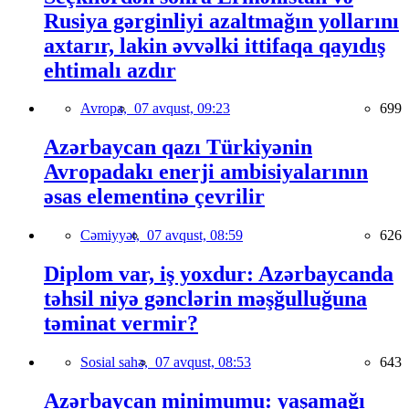
Rusiya gərginliyi azaltmağın yollarını
axtarır, lakin əvvəlki ittifaqa qayıdış
ehtimalı azdır
Avropa,
07 avqust, 09:23
699
Azərbaycan qazı Türkiyənin
Avropadakı enerji ambisiyalarının
əsas elementinə çevrilir
Cəmiyyət,
07 avqust, 08:59
626
Diplom var, iş yoxdur: Azərbaycanda
təhsil niyə gənclərin məşğulluğuna
təminat vermir?
Sosial sahə,
07 avqust, 08:53
643
Azərbaycan minimumu: yaşamağı