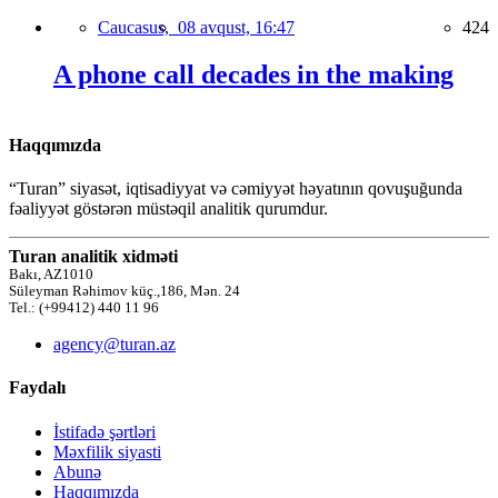
Caucasus,
08 avqust, 16:47
424
A phone call decades in the making
Haqqımızda
“Turan” siyasət, iqtisadiyyat və cəmiyyət həyatının qovuşuğunda
fəaliyyət göstərən müstəqil analitik qurumdur.
Turan analitik xidməti
Bakı, AZ1010
Süleyman Rəhimov küç.,186, Mən. 24
Tel.: (+99412) 440 11 96
agency@turan.az
Faydalı
İstifadə şərtləri
Məxfilik siyasti
Abunə
Haqqımızda