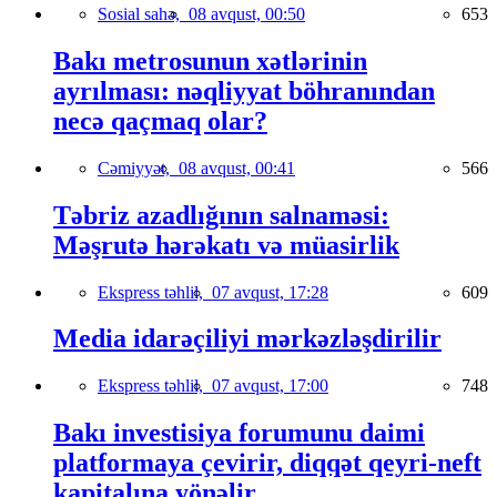
Sosial sahə,
08 avqust, 00:50
653
Bakı metrosunun xətlərinin
ayrılması: nəqliyyat böhranından
necə qaçmaq olar?
Cəmiyyət,
08 avqust, 00:41
566
Təbriz azadlığının salnaməsi:
Məşrutə hərəkatı və müasirlik
Ekspress təhlil,
07 avqust, 17:28
609
Media idarəçiliyi mərkəzləşdirilir
Ekspress təhlil,
07 avqust, 17:00
748
Bakı investisiya forumunu daimi
platformaya çevirir, diqqət qeyri-neft
kapitalına yönəlir