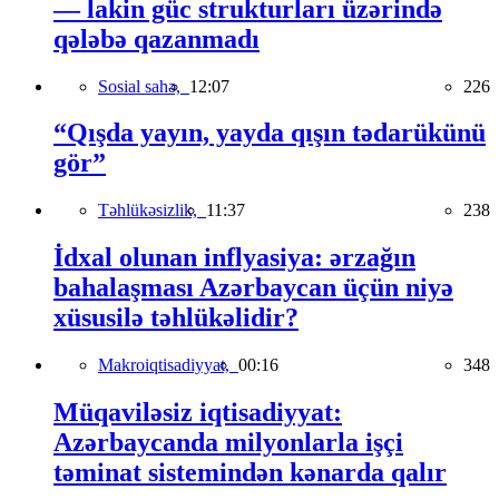
— lakin güc strukturları üzərində
qələbə qazanmadı
Sosial sahə,
12:07
226
“Qışda yayın, yayda qışın tədarükünü
gör”
Təhlükəsizlik,
11:37
238
İdxal olunan inflyasiya: ərzağın
bahalaşması Azərbaycan üçün niyə
xüsusilə təhlükəlidir?
Makroiqtisadiyyat,
00:16
348
Müqaviləsiz iqtisadiyyat:
Azərbaycanda milyonlarla işçi
təminat sistemindən kənarda qalır