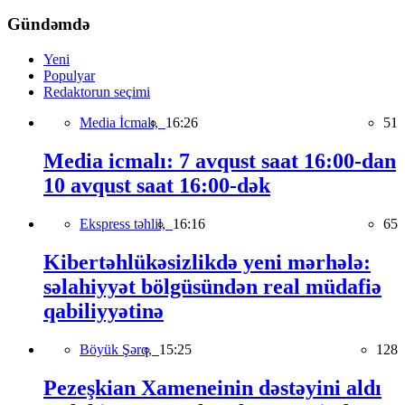
Gündəmdə
Yeni
Populyar
Redaktorun seçimi
Media İcmalı,
16:26
51
Media icmalı: 7 avqust saat 16:00-dan
10 avqust saat 16:00-dək
Ekspress təhlil,
16:16
65
Kibertəhlükəsizlikdə yeni mərhələ:
səlahiyyət bölgüsündən real müdafiə
qabiliyyətinə
Böyük Şərq,
15:25
128
Pezeşkian Xameneinin dəstəyini aldı