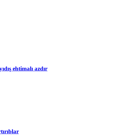
yıdış ehtimalı azdır
tırıblar