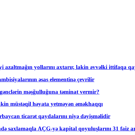
 azaltmağın yollarını axtarır, lakin əvvəlki ittifaqa qa
bisiyalarının əsas elementinə çevrilir
 gənclərin məşğulluğuna təminat vermir?
kin müstəqil həyata yetməyən əməkhaqqı
rbaycan ticarət qaydalarını niyə dəyişməlidir
ində saxlamaqla AÇG-yə kapital qoyuluşlarını 31 faiz ar