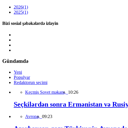
2026
(1)
2025
(1)
Bizi sosial şəbəkələrdə izləyin
Gündəmdə
Yeni
Populyar
Redaktorun seçimi
Keçmiş Sovet məkanı,
10:26
Seçkilərdən sonra Ermənistan və Rusiya 
Avropa,
09:23