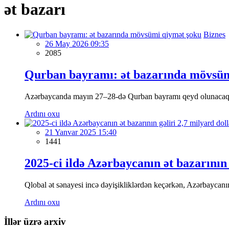
ət bazarı
Biznes
26 May 2026 09:35
2085
Qurban bayramı: ət bazarında mövsüm
Azərbaycanda mayın 27–28-də Qurban bayramı qeyd olunacaq. B
Ardını oxu
21 Yanvar 2025 15:40
1441
2025-ci ildə Azərbaycanın ət bazarının 
Qlobal ət sənayesi incə dəyişikliklərdən keçərkən, Azərbaycanın 
Ardını oxu
İllər üzrə arxiv