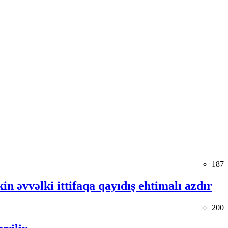
187
in əvvəlki ittifaqa qayıdış ehtimalı azdır
200