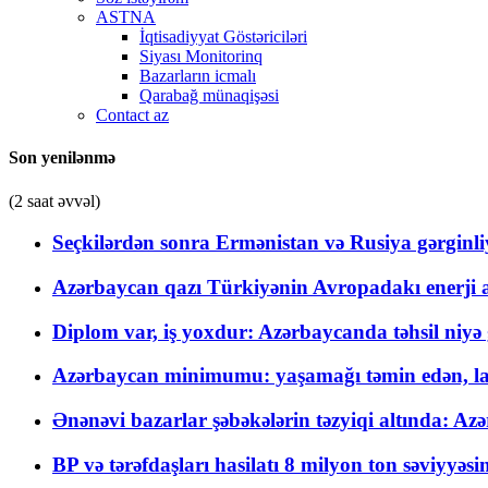
ASTNA
İqtisadiyyat Göstəriciləri
Siyası Monitorinq
Bazarların icmalı
Qarabağ münaqişəsi
Contact az
Son yenilənmə
(2 saat əvvəl)
Seçkilərdən sonra Ermənistan və Rusiya gərginliyi
Azərbaycan qazı Türkiyənin Avropadakı enerji am
Diplom var, iş yoxdur: Azərbaycanda təhsil niyə
Azərbaycan minimumu: yaşamağı təmin edən, la
Ənənəvi bazarlar şəbəkələrin təzyiqi altında: Azə
BP və tərəfdaşları hasilatı 8 milyon ton səviyyəs