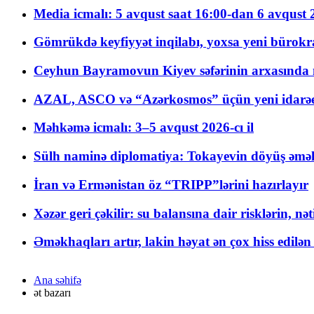
Media icmalı: 5 avqust saat 16:00-dan 6 avqust 2
Gömrükdə keyfiyyət inqilabı, yoxsa yeni bürokr
Ceyhun Bayramovun Kiyev səfərinin arxasında 
AZAL, ASCO və “Azərkosmos” üçün yeni idarəetm
Məhkəmə icmalı: 3–5 avqust 2026-cı il
Sülh naminə diplomatiya: Tokayevin döyüş əməli
İran və Ermənistan öz “TRIPP”lərini hazırlayır
Xəzər geri çəkilir: su balansına dair risklərin, nə
Əməkhaqları artır, lakin həyat ən çox hiss edilən
Ana səhifə
ət bazarı