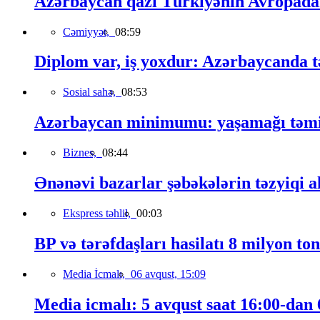
Azərbaycan qazı Türkiyənin Avropadakı
Cəmiyyət,
08:59
Diplom var, iş yoxdur: Azərbaycanda t
Sosial sahə,
08:53
Azərbaycan minimumu: yaşamağı təmin
Biznes,
08:44
Ənənəvi bazarlar şəbəkələrin təzyiqi a
Ekspress təhlil,
00:03
BP və tərəfdaşları hasilatı 8 milyon to
Media İcmalı,
06 avqust, 15:09
Media icmalı: 5 avqust saat 16:00-dan 6