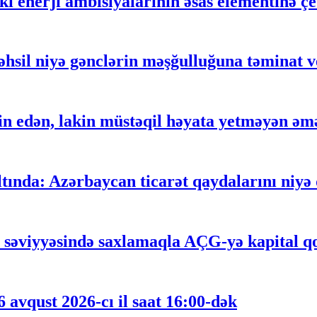
 enerji ambisiyalarının əsas elementinə çe
əhsil niyə gənclərin məşğulluğuna təminat 
 edən, lakin müstəqil həyata yetməyən əm
ltında: Azərbaycan ticarət qaydalarını niyə
n səviyyəsində saxlamaqla AÇG-yə kapital qoy
 avqust 2026-cı il saat 16:00-dək