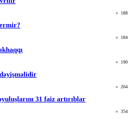
vrilir
188
vermir?
184
əkhaqqı
190
 dəyişməlidir
264
uluşlarını 31 faiz artırıblar
354