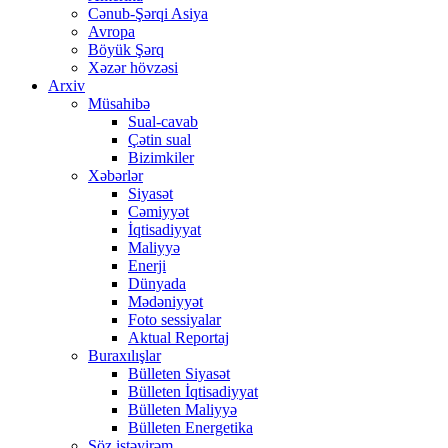
Cənub-Şərqi Asiya
Avropa
Böyük Şərq
Xəzər hövzəsi
Arxiv
Müsahibə
Sual-cavab
Çətin sual
Bizimkiler
Xəbərlər
Siyasət
Cəmiyyət
İqtisadiyyat
Maliyyə
Enerji
Dünyada
Mədəniyyət
Foto sessiyalar
Aktual Reportaj
Buraxılışlar
Bülleten Siyasət
Bülleten İqtisadiyyat
Bülleten Maliyyə
Bülleten Energetika
Söz istəyirəm