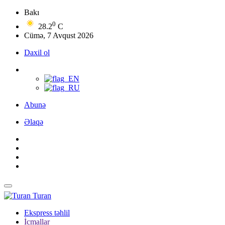
Bakı
0
28.2
C
Cümə, 7 Avqust 2026
Daxil ol
Abunə
Əlaqə
Turan
Ekspress təhlil
İcmallar