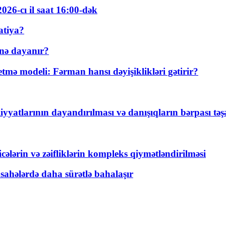
026-cı il saat 16:00-dək
atiya?
nə dayanır?
ə modeli: Fərman hansı dəyişiklikləri gətirir?
yyatlarının dayandırılması və danışıqların bərpası tə
ticələrin və zəifliklərin kompleks qiymətləndirilməsi
 sahələrdə daha sürətlə bahalaşır