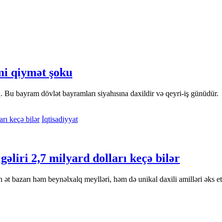
i qiymət şoku
u bayram dövlət bayramları siyahısına daxildir və qeyri-iş günüdür.
İqtisadiyyat
gəliri 2,7 milyard dolları keçə bilər
ət bazarı həm beynəlxalq meylləri, həm də unikal daxili amilləri əks et