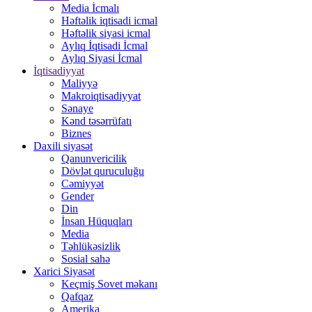
Media İcmalı
Həftəlik iqtisadi icmal
Həftəlik siyasi icmal
Aylıq İqtisadi İcmal
Aylıq Siyasi İcmal
İqtisadiyyat
Maliyyə
Makroiqtisadiyyat
Sənaye
Kənd təsərrüfatı
Biznes
Daxili siyasət
Qanunvericilik
Dövlət quruculuğu
Cəmiyyət
Gender
Din
İnsan Hüquqları
Media
Təhlükəsizlik
Sosial sahə
Xarici Siyasət
Keçmiş Sovet məkanı
Qafqaz
Amerika