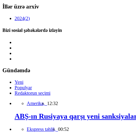
İllər üzrə arxiv
2024
(2)
Bizi sosial şəbəkələrdə izləyin
Gündəmdə
Yeni
Populyar
Redaktorun seçimi
Amerika,
12:32
ABŞ-ın Rusiyaya qarşı yeni sanksiyala
Ekspress təhlil,
00:52