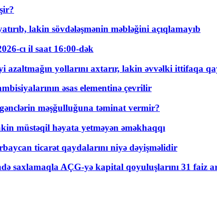
şir?
tırıb, lakin sövdələşmənin məbləğini açıqlamayıb
026-cı il saat 16:00-dək
 azaltmağın yollarını axtarır, lakin əvvəlki ittifaqa qa
bisiyalarının əsas elementinə çevrilir
 gənclərin məşğulluğuna təminat vermir?
kin müstəqil həyata yetməyən əməkhaqqı
rbaycan ticarət qaydalarını niyə dəyişməlidir
ində saxlamaqla AÇG-yə kapital qoyuluşlarını 31 faiz ar