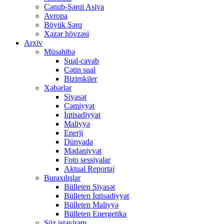
Cənub-Şərqi Asiya
Avropa
Böyük Şərq
Xəzər hövzəsi
Arxiv
Müsahibə
Sual-cavab
Çətin sual
Bizimkiler
Xəbərlər
Siyasət
Cəmiyyət
İqtisadiyyat
Maliyyə
Enerji
Dünyada
Mədəniyyət
Foto sessiyalar
Aktual Reportaj
Buraxılışlar
Bülleten Siyasət
Bülleten İqtisadiyyat
Bülleten Maliyyə
Bülleten Energetika
Söz istəyirəm