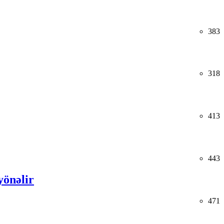
383
318
413
443
yönəlir
471