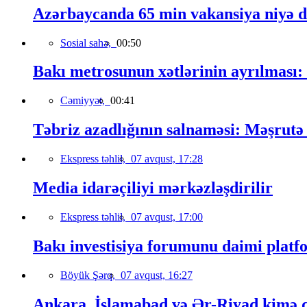
Azərbaycanda 65 min vakansiya niyə 
Sosial sahə,
00:50
Bakı metrosunun xətlərinin ayrılması:
Cəmiyyət,
00:41
Təbriz azadlığının salnaməsi: Məşrutə 
Ekspress təhlil,
07 avqust, 17:28
Media idarəçiliyi mərkəzləşdirilir
Ekspress təhlil,
07 avqust, 17:00
Bakı investisiya forumunu daimi platfo
Böyük Şərq,
07 avqust, 16:27
Ankara, İslamabad və Ər-Riyad kimə qa