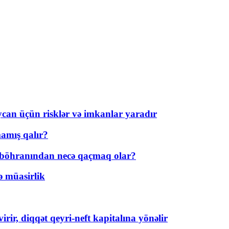
ycan üçün risklər və imkanlar yaradır
amış qalır?
t böhranından necə qaçmaq olar?
ə müasirlik
rir, diqqət qeyri-neft kapitalına yönəlir