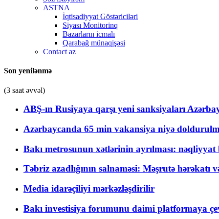
ASTNA
İqtisadiyyat Göstəriciləri
Siyası Monitorinq
Bazarların icmalı
Qarabağ münaqişəsi
Contact az
Son yenilənmə
(3 saat əvvəl)
ABŞ-ın Rusiyaya qarşı yeni sanksiyaları Azərba
Azərbaycanda 65 min vakansiya niyə doldurulm
Bakı metrosunun xətlərinin ayrılması: nəqliyya
Təbriz azadlığının salnaməsi: Məşrutə hərəkatı v
Media idarəçiliyi mərkəzləşdirilir
Bakı investisiya forumunu daimi platformaya çevi