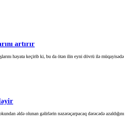
rını artırır
rını həyata keçirib ki, bu da ötən ilin eyni dövrü ilə müqayisədə
ləyir
undan əldə olunan gəlirlərin nəzərəçarpacaq dərəcədə azaldığını