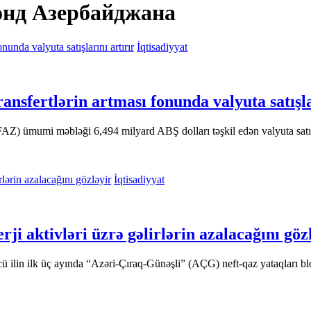
онд Азербайджана
İqtisadiyyat
nsfertlərin artması fonunda valyuta satışla
) ümumi məbləği 6,494 milyard ABŞ dolları təşkil edən valyuta satışla
İqtisadiyyat
i aktivləri üzrə gəlirlərin azalacağını göz
in ilk üç ayında “Azəri-Çıraq-Günəşli” (AÇG) neft-qaz yataqları blok