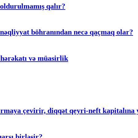
doldurulmamış qalır?
 nəqliyyat böhranından necə qaçmaq olar?
hərəkatı və müasirlik
rmaya çevirir, diqqət qeyri-neft kapitalına 
rşı birləşir?