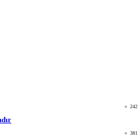
242
adır
381