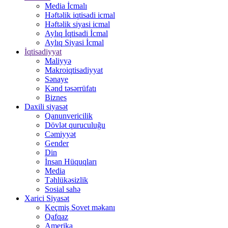
Media İcmalı
Həftəlik iqtisadi icmal
Həftəlik siyasi icmal
Aylıq İqtisadi İcmal
Aylıq Siyasi İcmal
İqtisadiyyat
Maliyyə
Makroiqtisadiyyat
Sənaye
Kənd təsərrüfatı
Biznes
Daxili siyasət
Qanunvericilik
Dövlət quruculuğu
Cəmiyyət
Gender
Din
İnsan Hüquqları
Media
Təhlükəsizlik
Sosial sahə
Xarici Siyasət
Keçmiş Sovet məkanı
Qafqaz
Amerika