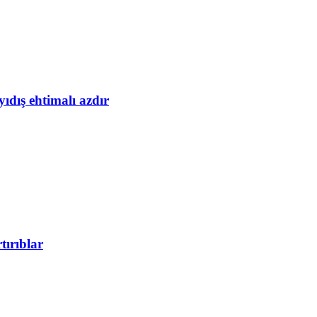
yıdış ehtimalı azdır
tırıblar