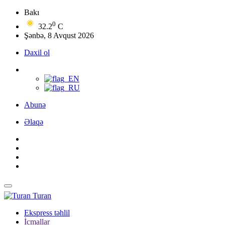
Bakı
0
32.2
C
Şənbə, 8 Avqust 2026
Daxil ol
Abunə
Əlaqə
Turan
Ekspress təhlil
İcmallar