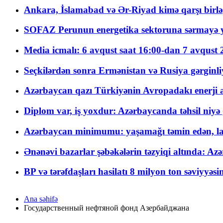
Ankara, İslamabad və Ər-Riyad kimə qarşı birlə
SOFAZ Perunun energetika sektoruna sərmayə ya
Media icmalı: 6 avqust saat 16:00-dan 7 avqust 2
Seçkilərdən sonra Ermənistan və Rusiya gərginliyi
Azərbaycan qazı Türkiyənin Avropadakı enerji am
Diplom var, iş yoxdur: Azərbaycanda təhsil niyə
Azərbaycan minimumu: yaşamağı təmin edən, la
Ənənəvi bazarlar şəbəkələrin təzyiqi altında: Azə
BP və tərəfdaşları hasilatı 8 milyon ton səviyyəs
Ana səhifə
Государственный нефтяной фонд Азербайджана