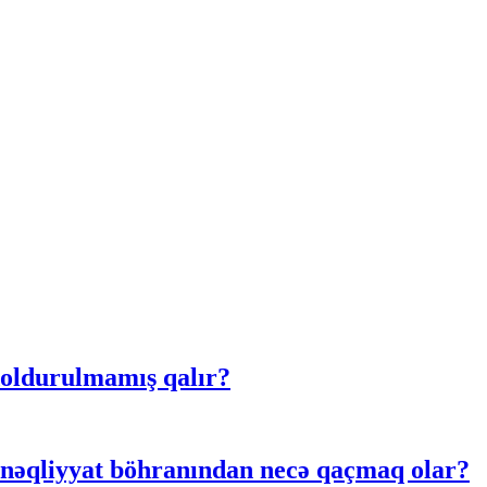
doldurulmamış qalır?
 nəqliyyat böhranından necə qaçmaq olar?