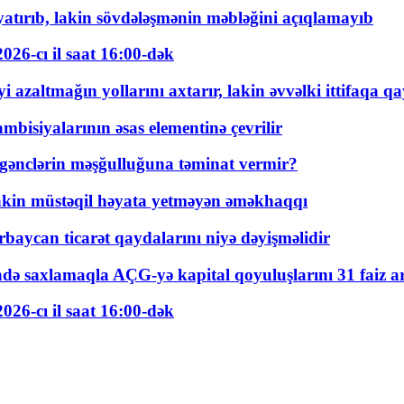
tırıb, lakin sövdələşmənin məbləğini açıqlamayıb
026-cı il saat 16:00-dək
 azaltmağın yollarını axtarır, lakin əvvəlki ittifaqa qa
bisiyalarının əsas elementinə çevrilir
 gənclərin məşğulluğuna təminat vermir?
kin müstəqil həyata yetməyən əməkhaqqı
rbaycan ticarət qaydalarını niyə dəyişməlidir
ində saxlamaqla AÇG-yə kapital qoyuluşlarını 31 faiz ar
026-cı il saat 16:00-dək