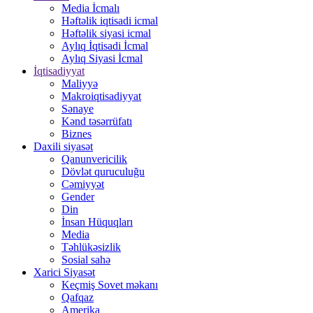
Media İcmalı
Həftəlik iqtisadi icmal
Həftəlik siyasi icmal
Aylıq İqtisadi İcmal
Aylıq Siyasi İcmal
İqtisadiyyat
Maliyyə
Makroiqtisadiyyat
Sənaye
Kənd təsərrüfatı
Biznes
Daxili siyasət
Qanunvericilik
Dövlət quruculuğu
Cəmiyyət
Gender
Din
İnsan Hüquqları
Media
Təhlükəsizlik
Sosial sahə
Xarici Siyasət
Keçmiş Sovet məkanı
Qafqaz
Amerika