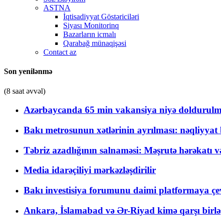
ASTNA
İqtisadiyyat Göstəriciləri
Siyası Monitorinq
Bazarların icmalı
Qarabağ münaqişəsi
Contact az
Son yenilənmə
(8 saat əvvəl)
Azərbaycanda 65 min vakansiya niyə doldurulm
Bakı metrosunun xətlərinin ayrılması: nəqliyya
Təbriz azadlığının salnaməsi: Məşrutə hərəkatı v
Media idarəçiliyi mərkəzləşdirilir
Bakı investisiya forumunu daimi platformaya çevi
Ankara, İslamabad və Ər-Riyad kimə qarşı birlə