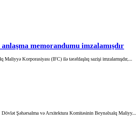
dair anlaşma memorandumu imzalamışdır
 Maliyyə Korporasiyası (IFC) ilə tərəfdaşlıq sazişi imzalamışdır,...
ır. Dövlət Şəhərsalma və Arxitektura Komitəsinin Beynəlxalq Maliyy...