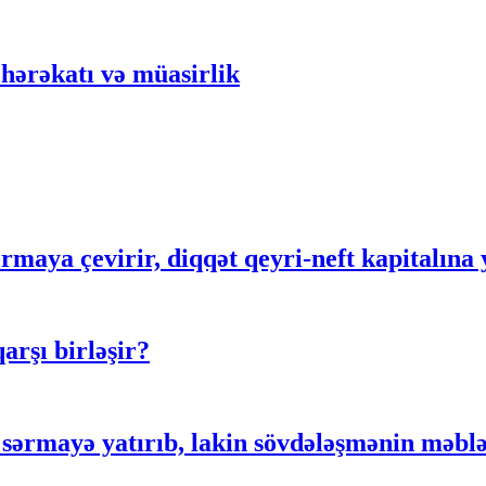
hərəkatı və müasirlik
rmaya çevirir, diqqət qeyri-neft kapitalına 
rşı birləşir?
ərmayə yatırıb, lakin sövdələşmənin məblə