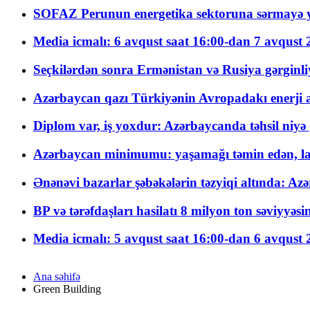
SOFAZ Perunun energetika sektoruna sərmayə ya
Media icmalı: 6 avqust saat 16:00-dan 7 avqust 2
Seçkilərdən sonra Ermənistan və Rusiya gərginliyi
Azərbaycan qazı Türkiyənin Avropadakı enerji am
Diplom var, iş yoxdur: Azərbaycanda təhsil niyə
Azərbaycan minimumu: yaşamağı təmin edən, la
Ənənəvi bazarlar şəbəkələrin təzyiqi altında: Azə
BP və tərəfdaşları hasilatı 8 milyon ton səviyyəs
Media icmalı: 5 avqust saat 16:00-dan 6 avqust 2
Ana səhifə
Green Building