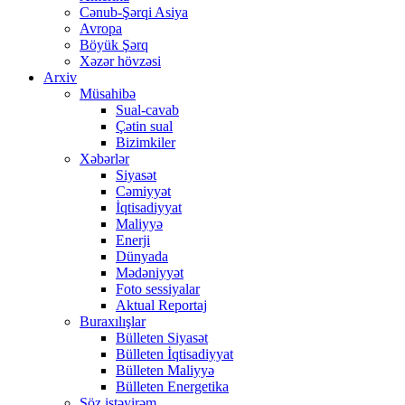
Cənub-Şərqi Asiya
Avropa
Böyük Şərq
Xəzər hövzəsi
Arxiv
Müsahibə
Sual-cavab
Çətin sual
Bizimkiler
Xəbərlər
Siyasət
Cəmiyyət
İqtisadiyyat
Maliyyə
Enerji
Dünyada
Mədəniyyət
Foto sessiyalar
Aktual Reportaj
Buraxılışlar
Bülleten Siyasət
Bülleten İqtisadiyyat
Bülleten Maliyyə
Bülleten Energetika
Söz istəyirəm