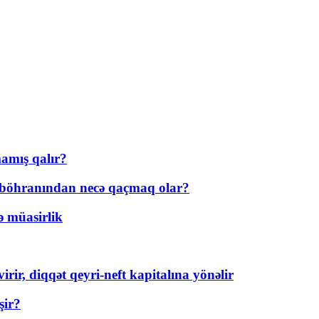
amış qalır?
t böhranından necə qaçmaq olar?
ə müasirlik
rir, diqqət qeyri-neft kapitalına yönəlir
şir?