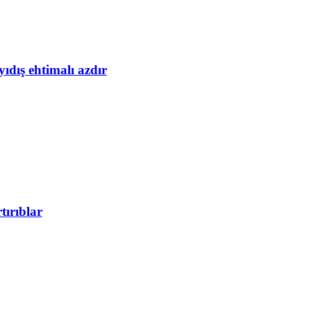
yıdış ehtimalı azdır
tırıblar