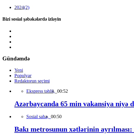
2024
(2)
Bizi sosial şəbəkələrdə izləyin
Gündəmdə
Yeni
Populyar
Redaktorun seçimi
Ekspress təhlil,
00:52
Azərbaycanda 65 min vakansiya niyə 
Sosial sahə,
00:50
Bakı metrosunun xətlərinin ayrılması: