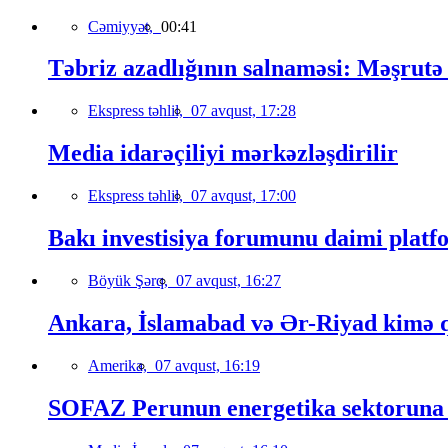
Cəmiyyət,
00:41
Təbriz azadlığının salnaməsi: Məşrutə 
Ekspress təhlil,
07 avqust, 17:28
Media idarəçiliyi mərkəzləşdirilir
Ekspress təhlil,
07 avqust, 17:00
Bakı investisiya forumunu daimi platfo
Böyük Şərq,
07 avqust, 16:27
Ankara, İslamabad və Ər-Riyad kimə qa
Amerika,
07 avqust, 16:19
SOFAZ Perunun energetika sektoruna s