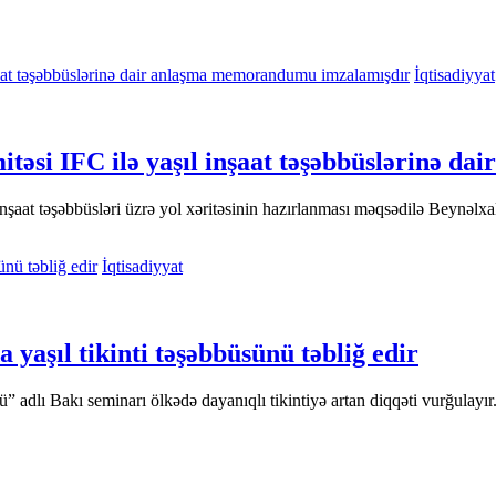
İqtisadiyyat
itəsi IFC ilə yaşıl inşaat təşəbbüslərinə 
aat təşəbbüsləri üzrə yol xəritəsinin hazırlanması məqsədilə Beynəlxalq
İqtisadiyyat
yaşıl tikinti təşəbbüsünü təbliğ edir
ü” adlı Bakı seminarı ölkədə dayanıqlı tikintiyə artan diqqəti vurğulay