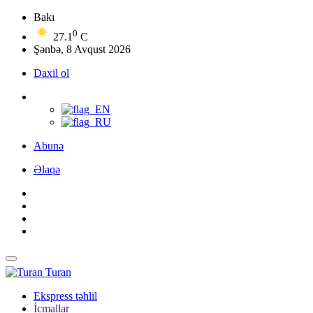
Bakı
0
27.1
C
Şənbə, 8 Avqust 2026
Daxil ol
Abunə
Əlaqə
Turan
Ekspress təhlil
İcmallar