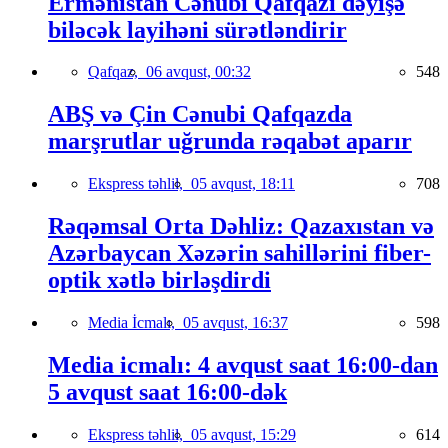
Ermənistan Cənubi Qafqazı dəyişə
biləcək layihəni sürətləndirir
Qafqaz,
06 avqust, 00:32
548
ABŞ və Çin Cənubi Qafqazda
marşrutlar uğrunda rəqabət aparır
Ekspress təhlil,
05 avqust, 18:11
708
Rəqəmsal Orta Dəhliz: Qazaxıstan və
Azərbaycan Xəzərin sahillərini fiber-
optik xətlə birləşdirdi
Media İcmalı,
05 avqust, 16:37
598
Media icmalı: 4 avqust saat 16:00-dan
5 avqust saat 16:00-dək
Ekspress təhlil,
05 avqust, 15:29
614