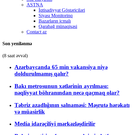
ASTNA
İqtisadiyyat Göstəriciləri
Siyası Monitorinq
Bazarların icmalı
Qarabağ münaqişəsi
Contact az
Son yenilənmə
(8 saat əvvəl)
Azərbaycanda 65 min vakansiya niyə
doldurulmamış qalır?
Bakı metrosunun xətlərinin ayrılması:
nəqliyyat böhranından necə qaçmaq olar?
Təbriz azadlığının salnaməsi: Məşrutə hərəkatı
və müasirlik
Media idarəçiliyi mərkəzləşdirilir