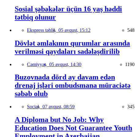
Sosial şəbəkələr üçün 16 yaş həddi
tətbiq olunur
Ekspress təhlil,
05 avqust, 15:12
548
Dövlət əmlakının qurumlar arasında
verilməsi qaydaları sadələşdirilib
Cəmiyyət,
05 avqust, 14:30
1190
Buzovnada dörd ay davam edən
drenaj işləri ombudsmana müraciətə
səbəb olub
Social,
07 avqust, 08:59
345
A Diploma but No Job: Why
Education Does Not Guarantee Youth
Employment in Azerbaijan