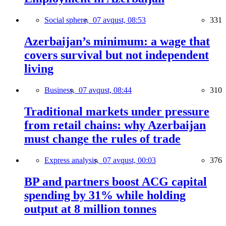
Social sphere,
07 avqust, 08:53
331
Azerbaijan’s minimum: a wage that
covers survival but not independent
living
Business,
07 avqust, 08:44
310
Traditional markets under pressure
from retail chains: why Azerbaijan
must change the rules of trade
Express analysis,
07 avqust, 00:03
376
BP and partners boost ACG capital
spending by 31% while holding
output at 8 million tonnes