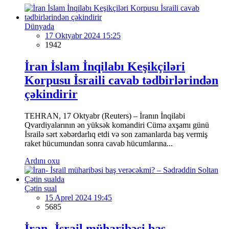
Dünyada
17 Oktyabr 2024 15:25
1942
İran İslam İnqilabı Keşikçiləri
Korpusu İsraili cavab tədbirlərindən
çəkindirir
TEHRAN, 17 Oktyabr (Reuters) – İranın İnqilabi
Qvardiyalarının ən yüksək komandiri Cümə axşamı günü
İsrailə sərt xəbərdarlıq etdi və son zamanlarda baş vermiş
raket hücumundan sonra cavab hücumlarına...
Ardını oxu
Çətin sual
15 Aprel 2024 19:45
5685
İran- İsrail müharibəsi baş