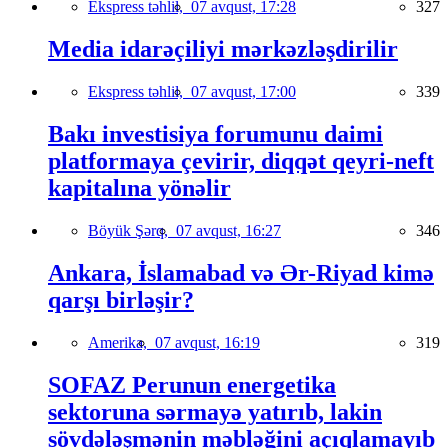
Ekspress təhlil,
07 avqust, 17:28
327
Media idarəçiliyi mərkəzləşdirilir
Ekspress təhlil,
07 avqust, 17:00
339
Bakı investisiya forumunu daimi
platformaya çevirir, diqqət qeyri-neft
kapitalına yönəlir
Böyük Şərq,
07 avqust, 16:27
346
Ankara, İslamabad və Ər-Riyad kimə
qarşı birləşir?
Amerika,
07 avqust, 16:19
319
SOFAZ Perunun energetika
sektoruna sərmayə yatırıb, lakin
sövdələşmənin məbləğini açıqlamayıb