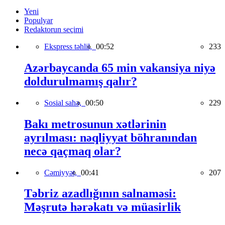
Yeni
Populyar
Redaktorun seçimi
Ekspress təhlil,
00:52
233
Azərbaycanda 65 min vakansiya niyə
doldurulmamış qalır?
Sosial sahə,
00:50
229
Bakı metrosunun xətlərinin
ayrılması: nəqliyyat böhranından
necə qaçmaq olar?
Cəmiyyət,
00:41
207
Təbriz azadlığının salnaməsi:
Məşrutə hərəkatı və müasirlik