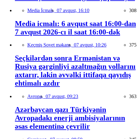
Media İcmalı,
07 avqust, 16:10
308
Media icmalı: 6 avqust saat 16:00-dan
7 avqust 2026-cı il saat 16:00-dək
Keçmiş Sovet məkanı,
07 avqust, 10:26
375
Seçkilərdən sonra Ermənistan və
Rusiya gərginliyi azaltmağın yollarını
axtarır, lakin əvvəlki ittifaqa qayıdış
ehtimalı azdır
Avropa,
07 avqust, 09:23
363
Azərbaycan qazı Türkiyənin
Avropadakı enerji ambisiyalarının
əsas elementinə çevrilir