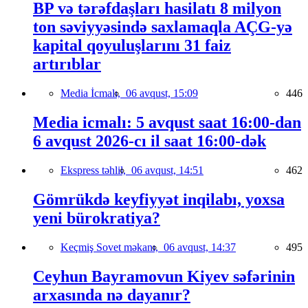
BP və tərəfdaşları hasilatı 8 milyon
ton səviyyəsində saxlamaqla AÇG-yə
kapital qoyuluşlarını 31 faiz
artırıblar
Media İcmalı,
06 avqust, 15:09
446
Media icmalı: 5 avqust saat 16:00-dan
6 avqust 2026-cı il saat 16:00-dək
Ekspress təhlil,
06 avqust, 14:51
462
Gömrükdə keyfiyyət inqilabı, yoxsa
yeni bürokratiya?
Keçmiş Sovet məkanı,
06 avqust, 14:37
495
Ceyhun Bayramovun Kiyev səfərinin
arxasında nə dayanır?