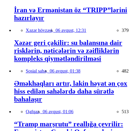
İran və Ermənistan öz “TRIPP”lərini
hazırlayır
Xəzər hövzəsi,
06 avqust, 12:31
379
Xəzər geri çəkilir: su balansına dair
risklərin, nəticələrin və zəifliklərin
kompleks qiymətləndirilməsi
Sosial sahə,
06 avqust, 01:38
482
Əməkhaqları artır, lakin həyat ən çox
hiss edilən sahələrdə daha sürətlə
bahalaşır
Qafqaz,
06 avqust, 01:06
513
“Tramp marşrutu” reallığa çevrilir: