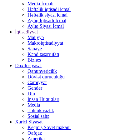
Media İcmalı
Həftəlik iqtisadi icmal
Həftəlik siyasi icmal
Aylıq İqtisadi İcmal
Aylıq Siyasi İcmal
İqtisadiyyat
Maliyyə
Makroiqtisadiyyat
Sənaye
Kənd təsərrüfatı
Biznes
Daxili siyasət
Qanunvericilik
Dövlət quruculuğu
Cəmiyyət
Gender
Din
İnsan Hüquqları
Media
Təhlükəsizlik
Sosial sahə
Xarici Siyasət
Keçmiş Sovet məkanı
Qafqaz
Amerika