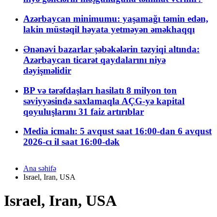
Azərbaycan minimumu: yaşamağı təmin edən,
lakin müstəqil həyata yetməyən əməkhaqqı
Ənənəvi bazarlar şəbəkələrin təzyiqi altında:
Azərbaycan ticarət qaydalarını niyə
dəyişməlidir
BP və tərəfdaşları hasilatı 8 milyon ton
səviyyəsində saxlamaqla AÇG-yə kapital
qoyuluşlarını 31 faiz artırıblar
Media icmalı: 5 avqust saat 16:00-dan 6 avqust
2026-cı il saat 16:00-dək
Ana səhifə
Israel, Iran, USA
Israel, Iran, USA