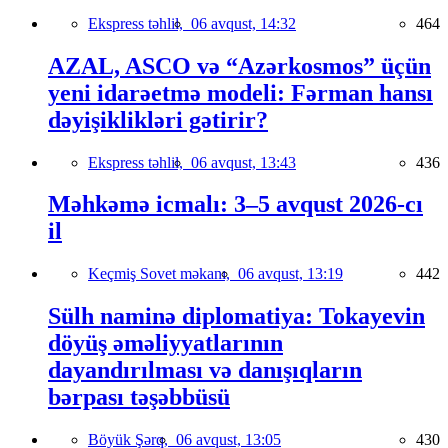
Ekspress təhlil,
06 avqust, 14:32
464
AZAL, ASCO və “Azərkosmos” üçün
yeni idarəetmə modeli: Fərman hansı
dəyişiklikləri gətirir?
Ekspress təhlil,
06 avqust, 13:43
436
Məhkəmə icmalı: 3–5 avqust 2026-cı
il
Keçmiş Sovet məkanı,
06 avqust, 13:19
442
Sülh naminə diplomatiya: Tokayevin
döyüş əməliyyatlarının
dayandırılması və danışıqların
bərpası təşəbbüsü
Böyük Şərq,
06 avqust, 13:05
430