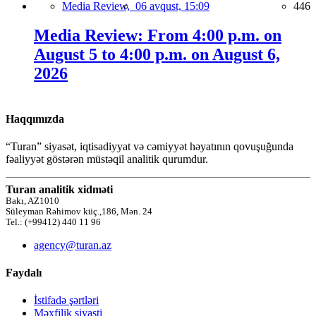
Media Review,
06 avqust, 15:09
446
Media Review: From 4:00 p.m. on
August 5 to 4:00 p.m. on August 6,
2026
Haqqımızda
“Turan” siyasət, iqtisadiyyat və cəmiyyət həyatının qovuşuğunda
fəaliyyət göstərən müstəqil analitik qurumdur.
Turan analitik xidməti
Bakı, AZ1010
Süleyman Rəhimov küç.,186, Mən. 24
Tel.: (+99412) 440 11 96
agency@turan.az
Faydalı
İstifadə şərtləri
Məxfilik siyasti