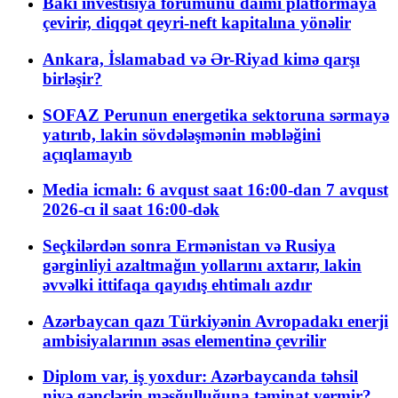
Bakı investisiya forumunu daimi platformaya
çevirir, diqqət qeyri-neft kapitalına yönəlir
Ankara, İslamabad və Ər-Riyad kimə qarşı
birləşir?
SOFAZ Perunun energetika sektoruna sərmayə
yatırıb, lakin sövdələşmənin məbləğini
açıqlamayıb
Media icmalı: 6 avqust saat 16:00-dan 7 avqust
2026-cı il saat 16:00-dək
Seçkilərdən sonra Ermənistan və Rusiya
gərginliyi azaltmağın yollarını axtarır, lakin
əvvəlki ittifaqa qayıdış ehtimalı azdır
Azərbaycan qazı Türkiyənin Avropadakı enerji
ambisiyalarının əsas elementinə çevrilir
Diplom var, iş yoxdur: Azərbaycanda təhsil
niyə gənclərin məşğulluğuna təminat vermir?