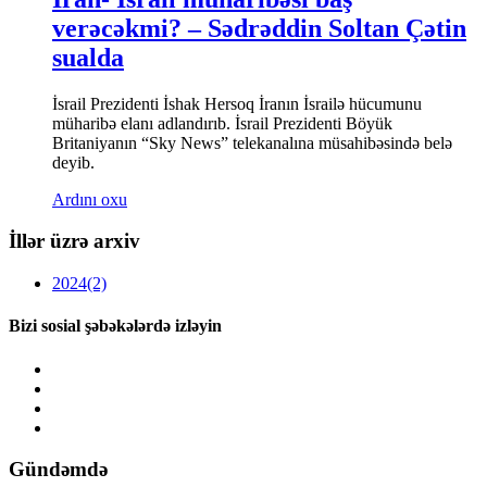
verəcəkmi? – Sədrəddin Soltan Çətin
sualda
İsrail Prezidenti İshak Hersoq İranın İsrailə hücumunu
müharibə elanı adlandırıb. İsrail Prezidenti Böyük
Britaniyanın “Sky News” telekanalına müsahibəsində belə
deyib.
Ardını oxu
İllər üzrə arxiv
2024
(2)
Bizi sosial şəbəkələrdə izləyin
Gündəmdə