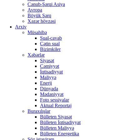
Cənub-Şərqi Asiya
Avropa
Böyük Şərq
Xəzər hövzəsi
Arxiv
Müsahibə
Sual-cavab
Çətin sual
Bizimkiler
Xəbərlər
Siyasət
Cəmiyyət
İqtisadiyyat
Maliyyə
Enerji
Dünyada
Mədəniyyət
Foto sessiyalar
Aktual Reportaj
Buraxılışlar
Bülleten Siyasət
Bülleten İqtisadiyyat
Bülleten Maliyyə
Bülleten Energetika
Söz istəyirəm