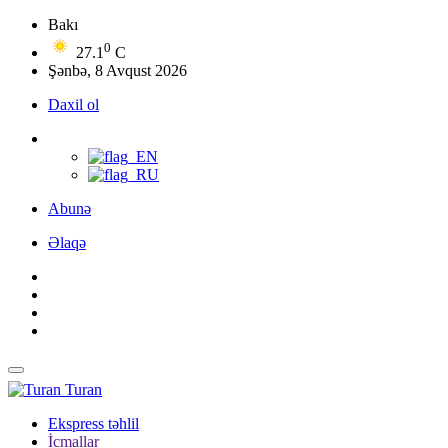
Bakı
0
27.1
C
Şənbə, 8 Avqust 2026
Daxil ol
Abunə
Əlaqə
Turan
Ekspress təhlil
İcmallar