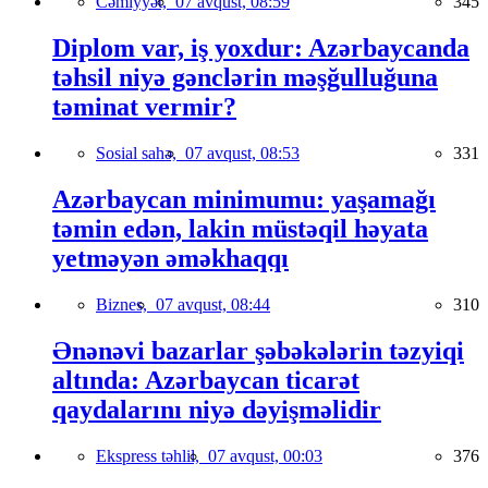
Cəmiyyət,
07 avqust, 08:59
345
Diplom var, iş yoxdur: Azərbaycanda
təhsil niyə gənclərin məşğulluğuna
təminat vermir?
Sosial sahə,
07 avqust, 08:53
331
Azərbaycan minimumu: yaşamağı
təmin edən, lakin müstəqil həyata
yetməyən əməkhaqqı
Biznes,
07 avqust, 08:44
310
Ənənəvi bazarlar şəbəkələrin təzyiqi
altında: Azərbaycan ticarət
qaydalarını niyə dəyişməlidir
Ekspress təhlil,
07 avqust, 00:03
376