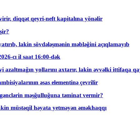
rir, diqqət qeyri-neft kapitalına yönəlir
şir?
tırıb, lakin sövdələşmənin məbləğini açıqlamayıb
026-cı il saat 16:00-dək
 azaltmağın yollarını axtarır, lakin əvvəlki ittifaqa qa
bisiyalarının əsas elementinə çevrilir
 gənclərin məşğulluğuna təminat vermir?
kin müstəqil həyata yetməyən əməkhaqqı