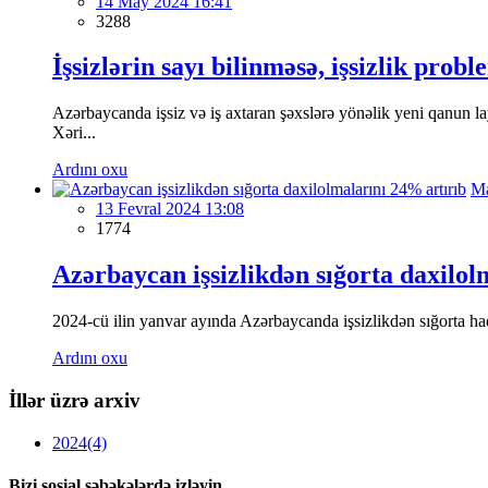
14 May 2024 16:41
3288
İşsizlərin sayı bilinməsə, işsizlik probl
Azərbaycanda işsiz və iş axtaran şəxslərə yönəlik yeni qanun l
Xəri...
Ardını oxu
Ma
13 Fevral 2024 13:08
1774
Azərbaycan işsizlikdən sığorta daxilol
2024-cü ilin yanvar ayında Azərbaycanda işsizlikdən sığorta ha
Ardını oxu
İllər üzrə arxiv
2024
(4)
Bizi sosial şəbəkələrdə izləyin