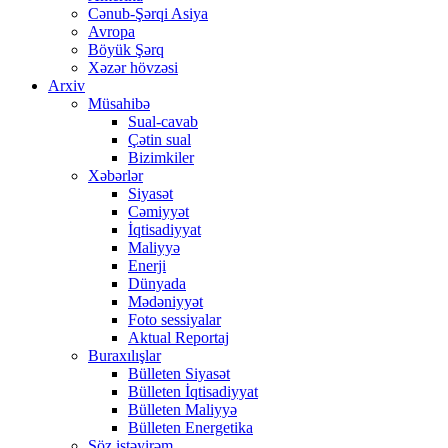
Cənub-Şərqi Asiya
Avropa
Böyük Şərq
Xəzər hövzəsi
Arxiv
Müsahibə
Sual-cavab
Çətin sual
Bizimkiler
Xəbərlər
Siyasət
Cəmiyyət
İqtisadiyyat
Maliyyə
Enerji
Dünyada
Mədəniyyət
Foto sessiyalar
Aktual Reportaj
Buraxılışlar
Bülleten Siyasət
Bülleten İqtisadiyyat
Bülleten Maliyyə
Bülleten Energetika
Söz istəyirəm