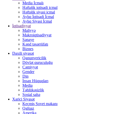
Media İcmalı
Həftəlik iqtisadi icmal
Həftəlik siyasi icmal
Aylıq İqtisadi İcmal
Aylıq Siyasi İcmal
İqtisadiyyat
Maliyyə
Makroiqtisadiyyat
Sənaye
Kənd təsərrüfatı
Biznes
Daxili siyasət
Qanunvericilik
Dövlət quruculuğu
Cəmiyyət
Gender
Din
İnsan Hüquqları
Media
Təhlükəsizlik
Sosial sahə
Xarici Siyasət
Keçmiş Sovet məkanı
Qafqaz
Amerika