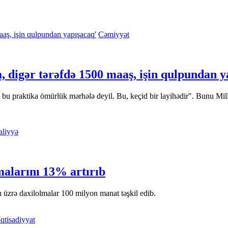
Cəmiyyət
, digər tərəfdə 1500 maaş, işin qulpundan y
bu praktika ömürlük mərhələ deyil. Bu, keçid bir layihədir". Bunu Mil
liyyə
malarını 13% artırıb
ı üzrə daxilolmalar 100 milyon manat təşkil edib.
İqtisadiyyat