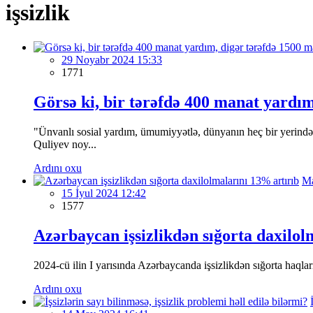
işsizlik
29 Noyabr 2024 15:33
1771
Görsə ki, bir tərəfdə 400 manat yardım
"Ünvanlı sosial yardım, ümumiyyətlə, dünyanın heç bir yerində 
Quliyev noy...
Ardını oxu
Ma
15 İyul 2024 12:42
1577
Azərbaycan işsizlikdən sığorta daxilol
2024-cü ilin I yarısında Azərbaycanda işsizlikdən sığorta haqlar
Ardını oxu