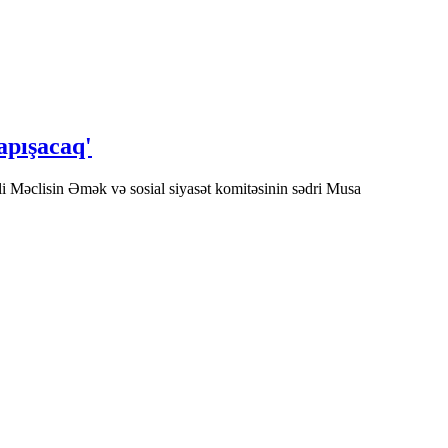
apışacaq'
li Məclisin Əmək və sosial siyasət komitəsinin sədri Musa