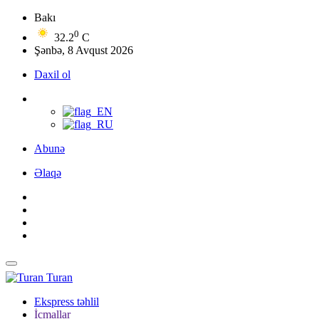
Bakı
0
32.2
C
Şənbə, 8 Avqust 2026
Daxil ol
Abunə
Əlaqə
Turan
Ekspress təhlil
İcmallar