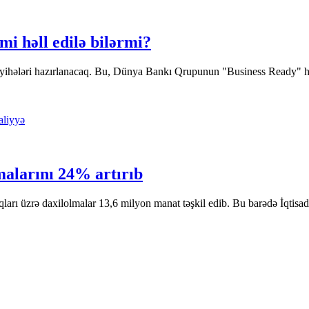
emi həll edilə bilərmi?
ayihələri hazırlanacaq. Bu, Dünya Bankı Qrupunun "Business Ready" hesa
liyyə
malarını 24% artırıb
qları üzrə daxilolmalar 13,6 milyon manat təşkil edib. Bu barədə İqtis