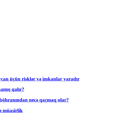
ycan üçün risklər və imkanlar yaradır
amış qalır?
t böhranından necə qaçmaq olar?
ə müasirlik