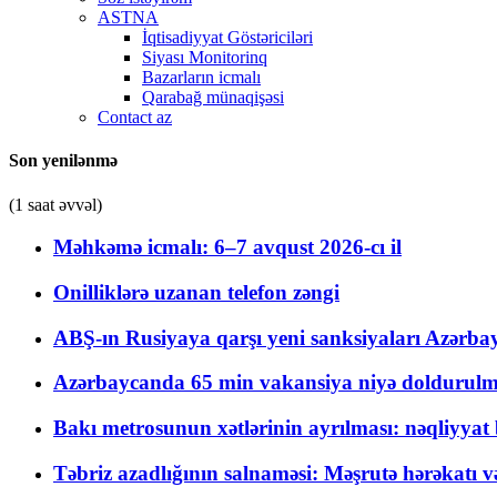
ASTNA
İqtisadiyyat Göstəriciləri
Siyası Monitorinq
Bazarların icmalı
Qarabağ münaqişəsi
Contact az
Son yenilənmə
(1 saat əvvəl)
Məhkəmə icmalı: 6–7 avqust 2026-cı il
Onilliklərə uzanan telefon zəngi
ABŞ-ın Rusiyaya qarşı yeni sanksiyaları Azərba
Azərbaycanda 65 min vakansiya niyə doldurulm
Bakı metrosunun xətlərinin ayrılması: nəqliyya
Təbriz azadlığının salnaməsi: Məşrutə hərəkatı v