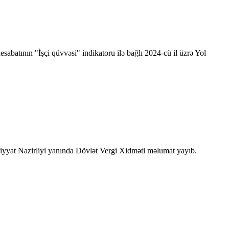
batının "İşçi qüvvəsi" indikatoru ilə bağlı 2024-cü il üzrə Yol
adiyyat Nazirliyi yanında Dövlət Vergi Xidməti məlumat yayıb.