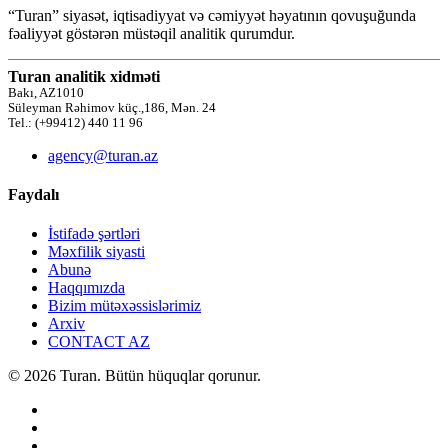
“Turan” siyasət, iqtisadiyyat və cəmiyyət həyatının qovuşuğunda
fəaliyyət göstərən müstəqil analitik qurumdur.
Turan analitik xidməti
Bakı, AZ1010
Süleyman Rəhimov küç.,186, Mən. 24
Tel.: (+99412) 440 11 96
agency@turan.az
Faydalı
İstifadə şərtləri
Məxfilik siyasti
Abunə
Haqqımızda
Bizim mütəxəssislərimiz
Arxiv
CONTACT AZ
© 2026 Turan. Bütün hüquqlar qorunur.