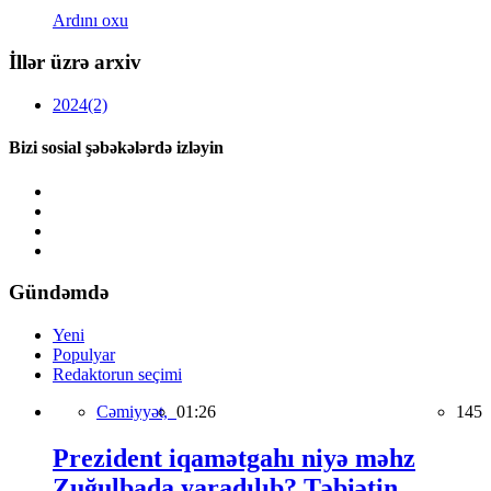
Ardını oxu
İllər üzrə arxiv
2024
(2)
Bizi sosial şəbəkələrdə izləyin
Gündəmdə
Yeni
Populyar
Redaktorun seçimi
Cəmiyyət,
01:26
145
Prezident iqamətgahı niyə məhz
Zuğulbada yaradılıb? Təbiətin