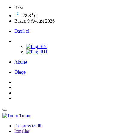
Bakı
0
28.8
C
Bazar, 9 Avqust 2026
Daxil ol
Abunə
Əlaqə
Turan
Ekspress təhlil
İcmallar