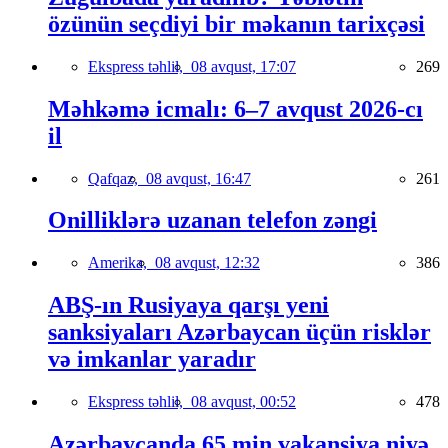
özünün seçdiyi bir məkanın tarixçəsi
Ekspress təhlil,
08 avqust, 17:07
269
Məhkəmə icmalı: 6–7 avqust 2026-cı
il
Qafqaz,
08 avqust, 16:47
261
Onilliklərə uzanan telefon zəngi
Amerika,
08 avqust, 12:32
386
ABŞ-ın Rusiyaya qarşı yeni
sanksiyaları Azərbaycan üçün risklər
və imkanlar yaradır
Ekspress təhlil,
08 avqust, 00:52
478
Azərbaycanda 65 min vakansiya niyə