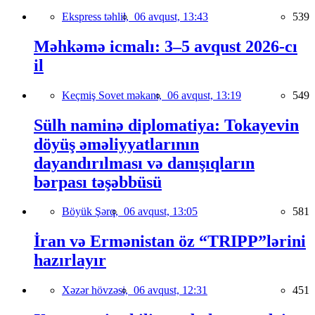
Ekspress təhlil,
06 avqust, 13:43
539
Məhkəmə icmalı: 3–5 avqust 2026-cı
il
Keçmiş Sovet məkanı,
06 avqust, 13:19
549
Sülh naminə diplomatiya: Tokayevin
döyüş əməliyyatlarının
dayandırılması və danışıqların
bərpası təşəbbüsü
Böyük Şərq,
06 avqust, 13:05
581
İran və Ermənistan öz “TRIPP”lərini
hazırlayır
Xəzər hövzəsi,
06 avqust, 12:31
451