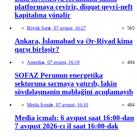
platformaya çevirir, diqqət qeyri-neft
kapitalına yönəlir
Böyük Şərq,
07 avqust, 16:27
565
Ankara, İslamabad və Ər-Riyad kimə
qarşı birləşir?
Amerika,
07 avqust, 16:19
494
SOFAZ Perunun energetika
sektoruna sərmayə yatırıb, lakin
sövdələşmənin məbləğini açıqlamayıb
Media İcmalı,
07 avqust, 16:10
484
Media icmalı: 6 avqust saat 16:00-dan
7 avqust 2026-cı il saat 16:00-dək