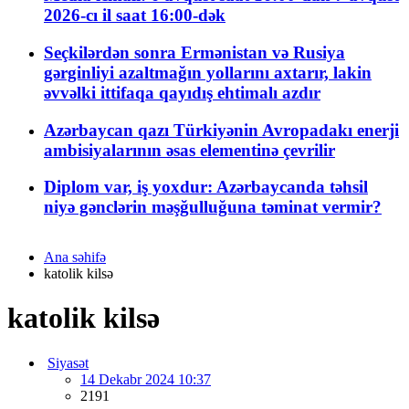
2026-cı il saat 16:00-dək
Seçkilərdən sonra Ermənistan və Rusiya
gərginliyi azaltmağın yollarını axtarır, lakin
əvvəlki ittifaqa qayıdış ehtimalı azdır
Azərbaycan qazı Türkiyənin Avropadakı enerji
ambisiyalarının əsas elementinə çevrilir
Diplom var, iş yoxdur: Azərbaycanda təhsil
niyə gənclərin məşğulluğuna təminat vermir?
Ana səhifə
katolik kilsə
katolik kilsə
Siyasət
14 Dekabr 2024 10:37
2191