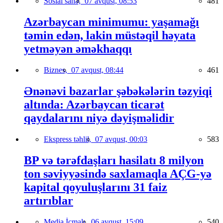
Sosial sahə,
07 avqust, 08:53
481
Azərbaycan minimumu: yaşamağı
təmin edən, lakin müstəqil həyata
yetməyən əməkhaqqı
Biznes,
07 avqust, 08:44
461
Ənənəvi bazarlar şəbəkələrin təzyiqi
altında: Azərbaycan ticarət
qaydalarını niyə dəyişməlidir
Ekspress təhlil,
07 avqust, 00:03
583
BP və tərəfdaşları hasilatı 8 milyon
ton səviyyəsində saxlamaqla AÇG-yə
kapital qoyuluşlarını 31 faiz
artırıblar
Media İcmalı,
06 avqust, 15:09
540