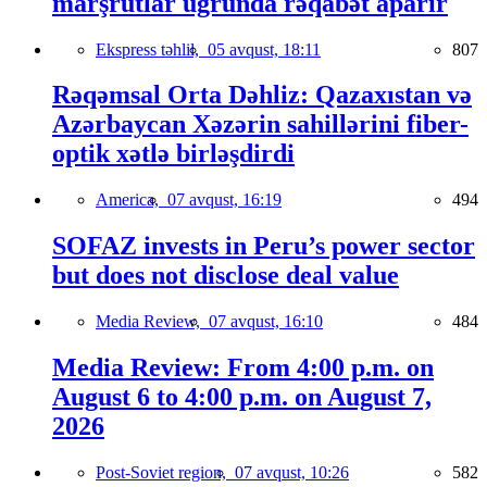
marşrutlar uğrunda rəqabət aparır
Ekspress təhlil,
05 avqust, 18:11
807
Rəqəmsal Orta Dəhliz: Qazaxıstan və
Azərbaycan Xəzərin sahillərini fiber-
optik xətlə birləşdirdi
America,
07 avqust, 16:19
494
SOFAZ invests in Peru’s power sector
but does not disclose deal value
Media Review,
07 avqust, 16:10
484
Media Review: From 4:00 p.m. on
August 6 to 4:00 p.m. on August 7,
2026
Post-Soviet region,
07 avqust, 10:26
582