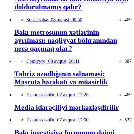
doldurulmamış qalır?
Sosial sahə,
08 avqust, 00:50
469
Bakı metrosunun xətlərinin
ayrılması: nəqliyyat böhranından
necə qaçmaq olar?
Cəmiyyət,
08 avqust, 00:41
387
Təbriz azadlığının salnaməsi:
Məşrutə hərəkatı və müasirlik
Ekspress təhlil,
07 avqust, 17:28
469
Media idarəçiliyi mərkəzləşdirilir
Ekspress təhlil,
07 avqust, 17:00
537
Bakı investisiya forumunu daimi