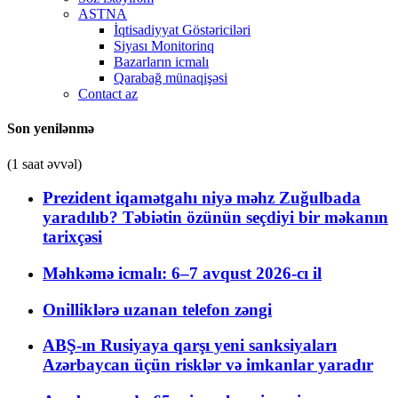
ASTNA
İqtisadiyyat Göstəriciləri
Siyası Monitorinq
Bazarların icmalı
Qarabağ münaqişəsi
Contact az
Son yenilənmə
(1 saat əvvəl)
Prezident iqamətgahı niyə məhz Zuğulbada
yaradılıb? Təbiətin özünün seçdiyi bir məkanın
tarixçəsi
Məhkəmə icmalı: 6–7 avqust 2026-cı il
Onilliklərə uzanan telefon zəngi
ABŞ-ın Rusiyaya qarşı yeni sanksiyaları
Azərbaycan üçün risklər və imkanlar yaradır