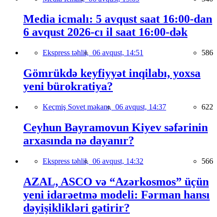
Media icmalı: 5 avqust saat 16:00-dan
6 avqust 2026-cı il saat 16:00-dək
Ekspress təhlil,
06 avqust, 14:51
586
Gömrükdə keyfiyyət inqilabı, yoxsa
yeni bürokratiya?
Keçmiş Sovet məkanı,
06 avqust, 14:37
622
Ceyhun Bayramovun Kiyev səfərinin
arxasında nə dayanır?
Ekspress təhlil,
06 avqust, 14:32
566
AZAL, ASCO və “Azərkosmos” üçün
yeni idarəetmə modeli: Fərman hansı
dəyişiklikləri gətirir?