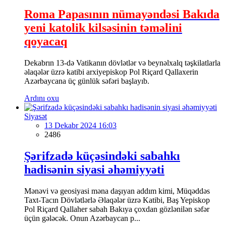
Roma Papasının nümayəndəsi Bakıda
yeni katolik kilsəsinin təməlini
qoyacaq
Dekabrın 13-də Vatikanın dövlətlər və beynəlxalq təşkilatlarla
əlaqələr üzrə katibi arxiyepiskop Pol Riçard Qallaxerin
Azərbaycana üç günlük səfəri başlayıb.
Ardını oxu
Siyasət
13 Dekabr 2024 16:03
2486
Şərifzadə küçəsindəki sabahkı
hadisənin siyasi əhəmiyyəti
Mənəvi və geosiyasi məna daşıyan addım kimi, Müqəddəs
Taxt-Tacın Dövlətlərlə Əlaqələr üzrə Katibi, Baş Yepiskop
Pol Riçard Qallaher sabah Bakıya çoxdan gözlənilən səfər
üçün gələcək. Onun Azərbaycan p...