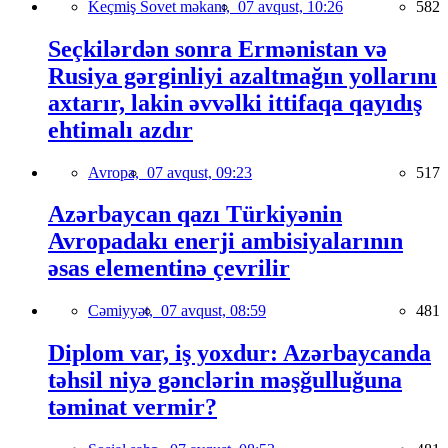
Keçmiş Sovet məkanı,
07 avqust, 10:26
582
Seçkilərdən sonra Ermənistan və
Rusiya gərginliyi azaltmağın yollarını
axtarır, lakin əvvəlki ittifaqa qayıdış
ehtimalı azdır
Avropa,
07 avqust, 09:23
517
Azərbaycan qazı Türkiyənin
Avropadakı enerji ambisiyalarının
əsas elementinə çevrilir
Cəmiyyət,
07 avqust, 08:59
481
Diplom var, iş yoxdur: Azərbaycanda
təhsil niyə gənclərin məşğulluğuna
təminat vermir?