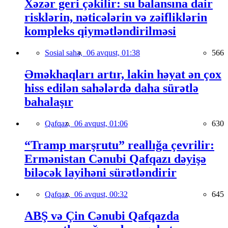
Xəzər geri çəkilir: su balansına dair
risklərin, nəticələrin və zəifliklərin
kompleks qiymətləndirilməsi
Sosial sahə,
06 avqust, 01:38
566
Əməkhaqları artır, lakin həyat ən çox
hiss edilən sahələrdə daha sürətlə
bahalaşır
Qafqaz,
06 avqust, 01:06
630
“Tramp marşrutu” reallığa çevrilir:
Ermənistan Cənubi Qafqazı dəyişə
biləcək layihəni sürətləndirir
Qafqaz,
06 avqust, 00:32
645
ABŞ və Çin Cənubi Qafqazda