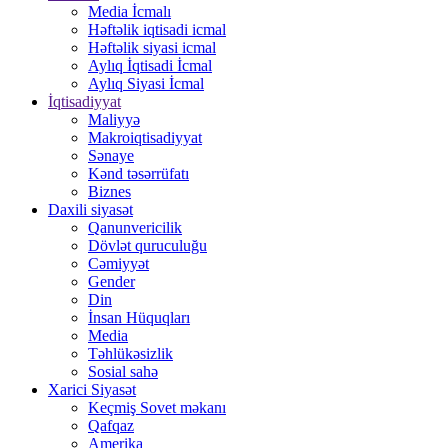
Media İcmalı
Həftəlik iqtisadi icmal
Həftəlik siyasi icmal
Aylıq İqtisadi İcmal
Aylıq Siyasi İcmal
İqtisadiyyat
Maliyyə
Makroiqtisadiyyat
Sənaye
Kənd təsərrüfatı
Biznes
Daxili siyasət
Qanunvericilik
Dövlət quruculuğu
Cəmiyyət
Gender
Din
İnsan Hüquqları
Media
Təhlükəsizlik
Sosial sahə
Xarici Siyasət
Keçmiş Sovet məkanı
Qafqaz
Amerika