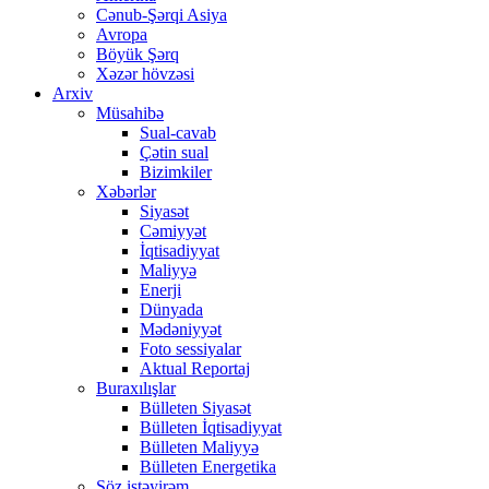
Cənub-Şərqi Asiya
Avropa
Böyük Şərq
Xəzər hövzəsi
Arxiv
Müsahibə
Sual-cavab
Çətin sual
Bizimkiler
Xəbərlər
Siyasət
Cəmiyyət
İqtisadiyyat
Maliyyə
Enerji
Dünyada
Mədəniyyət
Foto sessiyalar
Aktual Reportaj
Buraxılışlar
Bülleten Siyasət
Bülleten İqtisadiyyat
Bülleten Maliyyə
Bülleten Energetika
Söz istəyirəm